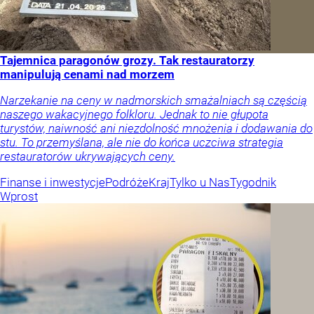
Tajemnica paragonów grozy. Tak restauratorzy
manipulują cenami nad morzem
Narzekanie na ceny w nadmorskich smażalniach są częścią
naszego wakacyjnego folkloru. Jednak to nie głupota
turystów, naiwność ani niezdolność mnożenia i dodawania do
stu. To przemyślana, ale nie do końca uczciwa strategia
restauratorów ukrywających ceny.
Finanse i inwestycje
Podróże
Kraj
Tylko u Nas
Tygodnik
Wprost