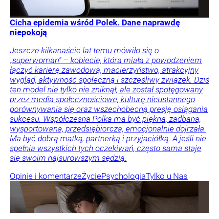
Cicha epidemia wśród Polek. Dane naprawdę
niepokoją
Jeszcze kilkanaście lat temu mówiło się o
„superwoman” – kobiecie, która miała z powodzeniem
łączyć karierę zawodową, macierzyństwo, atrakcyjny
wygląd, aktywność społeczną i szczęśliwy związek. Dziś
ten model nie tylko nie zniknął, ale został spotęgowany
przez media społecznościowe, kulturę nieustannego
porównywania się oraz wszechobecną presję osiągania
sukcesu. Współczesna Polka ma być piękna, zadbana,
wysportowana, przedsiębiorcza, emocjonalnie dojrzała.
Ma być dobrą matką, partnerką i przyjaciółką. A jeśli nie
spełnia wszystkich tych oczekiwań, często sama staje
się swoim najsurowszym sędzią.
Opinie i komentarze
Życie
Psychologia
Tylko u Nas