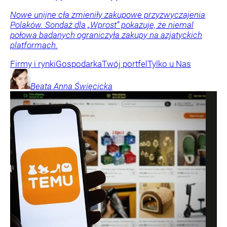
Nowe unijne cła zmieniły zakupowe przyzwyczajenia
Polaków. Sondaż dla „Wprost” pokazuje, że niemal
połowa badanych ograniczyła zakupy na azjatyckich
platformach.
Firmy i rynki
Gospodarka
Twój portfel
Tylko u Nas
Beata Anna
Święcicka