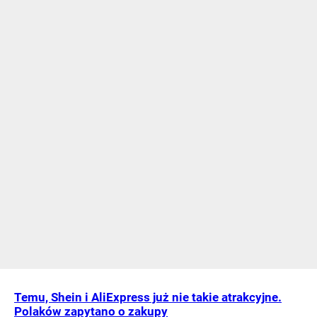
Temu, Shein i AliExpress już nie takie atrakcyjne.
Polaków zapytano o zakupy