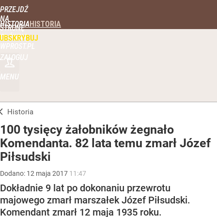
PRZEJDŹ
NA
HISTORIA
STRONĘ
GŁÓWNĄ
UBSKRYBUJ
WPROST.PL
ZALOGUJ
MENU
Historia
100 tysięcy żałobników żegnało
Komendanta. 82 lata temu zmarł Józef
Piłsudski
Dodano:
12
maja
2017
11:47
Dokładnie 9 lat po dokonaniu przewrotu
majowego zmarł marszałek Józef Piłsudski.
Komendant zmarł 12 maja 1935 roku.