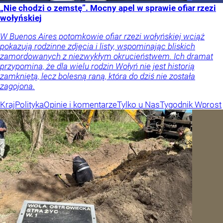
„Nie chodzi o zemstę”. Mocny apel w sprawie ofiar rzezi
wołyńskiej
W Buenos Aires potomkowie ofiar rzezi wołyńskiej wciąż
pokazują rodzinne zdjęcia i listy, wspominając bliskich
zamordowanych z niezwykłym okrucieństwem. Ich dramat
przypomina, że dla wielu rodzin Wołyń nie jest historią
zamkniętą, lecz bolesną raną, która do dziś nie została
zagojona.
Kraj
Polityka
Opinie i komentarze
Tylko u Nas
Tygodnik Wprost