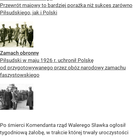
Przewrót majowy to bardziej porażka niż sukces zarówno
Piłsudskiego, jak i Polski
Zamach obronny
Piłsudski w maju 1926 r. uchronił Polskę
od przygotowywanego przez obóz narodowy zamachu
faszystowskiego
Po śmierci Komendanta rząd Walerego Sławka ogłosił
tygodniową żałobę, w trakcie której trwały uroczystości