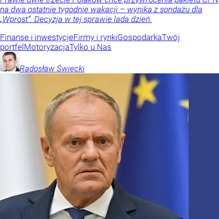
na dwa ostatnie tygodnie wakacji – wynika z sondażu dla
„Wprost”. Decyzja w tej sprawie lada dzień.
Finanse i inwestycje
Firmy i rynki
Gospodarka
Twój
portfel
Motoryzacja
Tylko u Nas
Radosław
Święcki