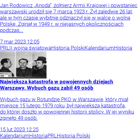
Jan Rodowicz „Anoda”, żołnierz Armii Krajowej i powstaniec
warszawski urodził się 7 marca 1923 r. Żył zaledwie 26 lat,
ale w tym czasie wybitnie odznaczył się w walce o wolną
Polskę. Zginął w 1949 r. w niejasnych okolicznościach
podczas...
7
mar
2023
12:05
PRL
II wojna światowa
Historia Polski
Kalendarium
Historia
Największa katastrofa w powojennych dziejach
Warszawy. Wybuch gazu zabił 49 osób
Wybuch gazu w Rotundzie PKO w Warszawie, który miał
miejsce 15 lutego 1979 roku, był największą katastrofą,
do której doszło w powojennej historii stolicy. W jej wyniku
zginęło 49 osób.
15
lut
2023
12:25
Kalendarium
Historia
PRL
Historia Polski