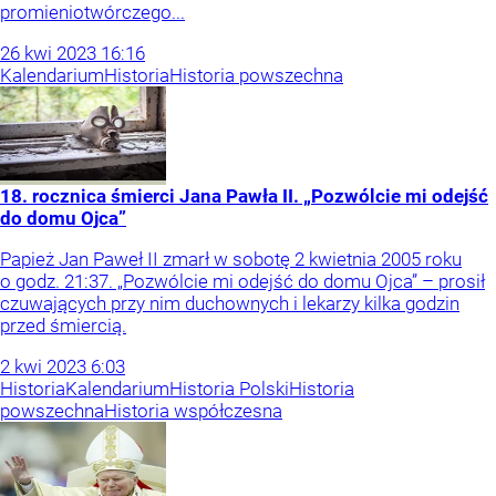
promieniotwórczego...
26
kwi
2023
16:16
Kalendarium
Historia
Historia powszechna
18. rocznica śmierci Jana Pawła II. „Pozwólcie mi odejść
do domu Ojca”
Papież Jan Paweł II zmarł w sobotę 2 kwietnia 2005 roku
o godz. 21:37. „Pozwólcie mi odejść do domu Ojca” – prosił
czuwających przy nim duchownych i lekarzy kilka godzin
przed śmiercią.
2
kwi
2023
6:03
Historia
Kalendarium
Historia Polski
Historia
powszechna
Historia współczesna