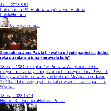
4
cze
2023
8:51
Kalendarium
PRL
Historia współczesna
Historia
Polski
Historia
Maciej
Zaremba
Zamach na Jana Pawła II i walka o życie papieża. „Jedna
ręka strzelała, a inna kierowała kulę”
13 maja 1981 roku plac św. Piotra w Watykanie stał się
miejscem dramatycznego zamachu na życie Jana Pawła II.
Ukryty wśród tłumu wiernych Mehmet Ali Ağca o godzinie
17:13 oddał strzały, a jedna z kul poważnie zraniła papieża.
Wśród...
13
maj
2023
15:14
Historia
Kalendarium
Historia Polski