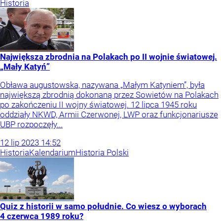
Historia
Największa zbrodnia na Polakach po II wojnie światowej.
„Mały Katyń”
Obława augustowska, nazywana „Małym Katyniem”, była
największą zbrodnią dokonaną przez Sowietów na Polakach
po zakończeniu II wojny światowej. 12 lipca 1945 roku
oddziały NKWD, Armii Czerwonej, LWP oraz funkcjonariusze
UBP rozpoczęły...
12
lip
2023
14:52
Historia
Kalendarium
Historia Polski
Quiz z historii w samo południe. Co wiesz o wyborach
4 czerwca 1989 roku?