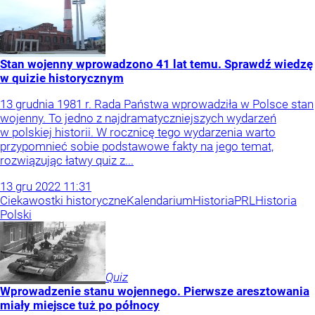
Stan wojenny wprowadzono 41 lat temu. Sprawdź wiedzę
w quizie historycznym
13 grudnia 1981 r. Rada Państwa wprowadziła w Polsce stan
wojenny. To jedno z najdramatyczniejszych wydarzeń
w polskiej historii. W rocznicę tego wydarzenia warto
przypomnieć sobie podstawowe fakty na jego temat,
rozwiązując łatwy quiz z...
13
gru
2022
11:31
Ciekawostki historyczne
Kalendarium
Historia
PRL
Historia
Polski
Quiz
Wprowadzenie stanu wojennego. Pierwsze aresztowania
miały miejsce tuż po północy