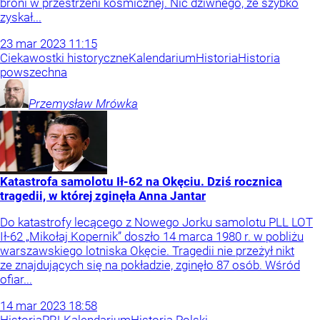
broni w przestrzeni kosmicznej. Nic dziwnego, że szybko
zyskał...
23
mar
2023
11:15
Ciekawostki historyczne
Kalendarium
Historia
Historia
powszechna
Przemysław
Mrówka
Katastrofa samolotu Ił-62 na Okęciu. Dziś rocznica
tragedii, w której zginęła Anna Jantar
Do katastrofy lecącego z Nowego Jorku samolotu PLL LOT
Ił-62 „Mikołaj Kopernik” doszło 14 marca 1980 r. w pobliżu
warszawskiego lotniska Okęcie. Tragedii nie przeżył nikt
ze znajdujących się na pokładzie, zginęło 87 osób. Wśród
ofiar...
14
mar
2023
18:58