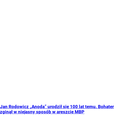
Jan Rodowicz „Anoda” urodził się 100 lat temu. Bohater
zginął w niejasny sposób w areszcie MBP