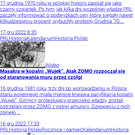
17 grudnia 1970 roku w polskiej historii zapisał się jako
czarny czwartek. Po tym, jak kilka dni wcześniej władze PRL
zaczęły informować o podwyżkach cen, które sięgały nawet
kilkudziesięciu procent, wybuchły protesty Grudnia '70....
17
gru
2022
8:35
PRL
Historia
Kalendarium
Historia Polski
Wideo
Masakra w kopalni „Wujek”. Atak ZOMO rozpoczął się
od staranowania muru przez czołgi
16 grudnia 1981 roku, trzy dni po wprowadzeniu w Polsce
stanu wojennego miała miejsce krwawa pacyfikacja kopalni
„Wujek”. Górnicy, protestujący przeciwko władzy, zostali
ostrzelani przez ZOMO z ostrej amunicji. Dziewięciu z nich
zginęło,...
16
gru
2022
17:33
PRL
Historia Polski
Rocznice i pamięć
Kalendarium
Historia