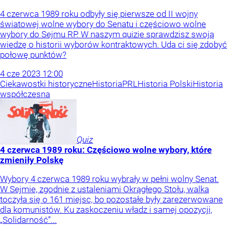
4 czerwca 1989 roku odbyły się pierwsze od II wojny
światowej wolne wybory do Senatu i częściowo wolne
wybory do Sejmu RP. W naszym quizie sprawdzisz swoją
wiedzę o historii wyborów kontraktowych. Uda ci się zdobyć
połowę punktów?
4
cze
2023
12:00
Ciekawostki historyczne
Historia
PRL
Historia Polski
Historia
współczesna
Quiz
4 czerwca 1989 roku: Częściowo wolne wybory, które
zmieniły Polskę
Wybory 4 czerwca 1989 roku wybrały w pełni wolny Senat.
W Sejmie, zgodnie z ustaleniami Okrągłego Stołu, walka
toczyła się o 161 miejsc, bo pozostałe były zarezerwowane
dla komunistów. Ku zaskoczeniu władz i samej opozycji,
„Solidarność”...