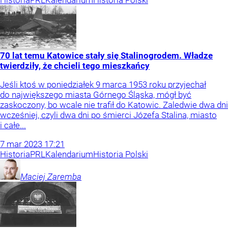
Historia
PRL
Kalendarium
Historia Polski
70 lat temu Katowice stały się Stalinogrodem. Władze
twierdziły, że chcieli tego mieszkańcy
Jeśli ktoś w poniedziałek 9 marca 1953 roku przyjechał
do największego miasta Górnego Śląska, mógł być
zaskoczony, bo wcale nie trafił do Katowic. Zaledwie dwa dni
wcześniej, czyli dwa dni po śmierci Józefa Stalina, miasto
i całe...
7
mar
2023
17:21
Historia
PRL
Kalendarium
Historia Polski
Maciej
Zaremba