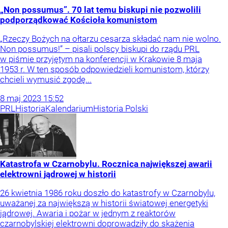
„Non possumus”. 70 lat temu biskupi nie pozwolili
podporządkować Kościoła komunistom
„Rzeczy Bożych na ołtarzu cesarza składać nam nie wolno.
Non possumus!” – pisali polscy biskupi do rządu PRL
w piśmie przyjętym na konferencji w Krakowie 8 maja
1953 r. W ten sposób odpowiedzieli komunistom, którzy
chcieli wymusić zgodę...
8
maj
2023
15:52
PRL
Historia
Kalendarium
Historia Polski
Katastrofa w Czarnobylu. Rocznica największej awarii
elektrowni jądrowej w historii
26 kwietnia 1986 roku doszło do katastrofy w Czarnobylu,
uważanej za największą w historii światowej energetyki
jądrowej. Awaria i pożar w jednym z reaktorów
czarnobylskiej elektrowni doprowadziły do skażenia