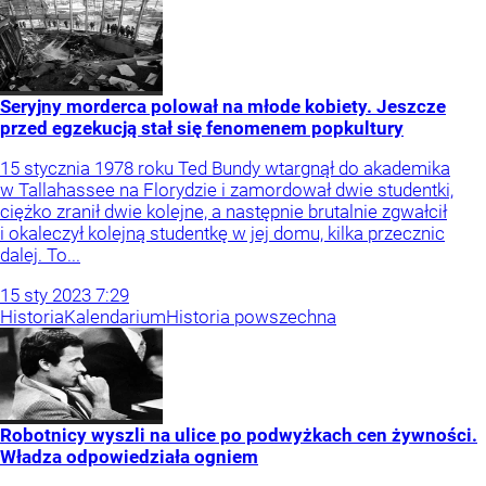
Seryjny morderca polował na młode kobiety. Jeszcze
przed egzekucją stał się fenomenem popkultury
15 stycznia 1978 roku Ted Bundy wtargnął do akademika
w Tallahassee na Florydzie i zamordował dwie studentki,
ciężko zranił dwie kolejne, a następnie brutalnie zgwałcił
i okaleczył kolejną studentkę w jej domu, kilka przecznic
dalej. To...
15
sty
2023
7:29
Historia
Kalendarium
Historia powszechna
Robotnicy wyszli na ulice po podwyżkach cen żywności.
Władza odpowiedziała ogniem