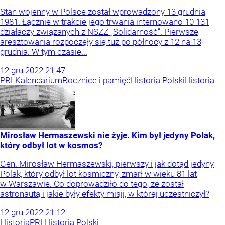
Stan wojenny w Polsce został wprowadzony 13 grudnia
1981. Łącznie w trakcie jego trwania internowano 10 131
działaczy związanych z NSZZ „Solidarność”. Pierwsze
aresztowania rozpoczęły się tuż po północy z 12 na 13
grudnia. W tym czasie...
12
gru
2022
21:47
PRL
Kalendarium
Rocznice i pamięć
Historia Polski
Historia
Mirosław Hermaszewski nie żyje. Kim był jedyny Polak,
który odbył lot w kosmos?
Gen. Mirosław Hermaszewski, pierwszy i jak dotąd jedyny
Polak, który odbył lot kosmiczny, zmarł w wieku 81 lat
w Warszawie. Co doprowadziło do tego, że został
astronautą i jakie były efekty misji, w której uczestniczył?
12
gru
2022
21:12
Historia
PRL
Historia Polski