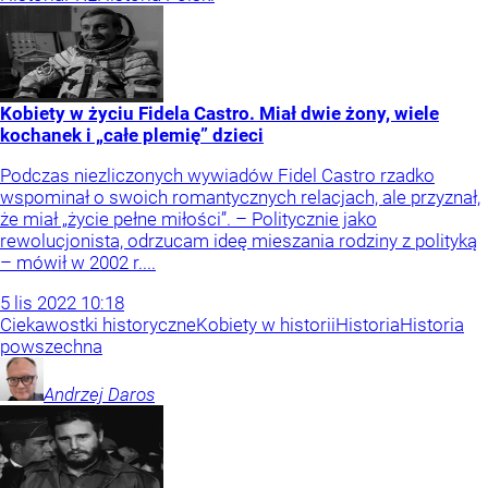
Kobiety w życiu Fidela Castro. Miał dwie żony, wiele
kochanek i „całe plemię” dzieci
Podczas niezliczonych wywiadów Fidel Castro rzadko
wspominał o swoich romantycznych relacjach, ale przyznał,
że miał „życie pełne miłości”. – Politycznie jako
rewolucjonista, odrzucam ideę mieszania rodziny z polityką
– mówił w 2002 r....
5
lis
2022
10:18
Ciekawostki historyczne
Kobiety w historii
Historia
Historia
powszechna
Andrzej
Daros