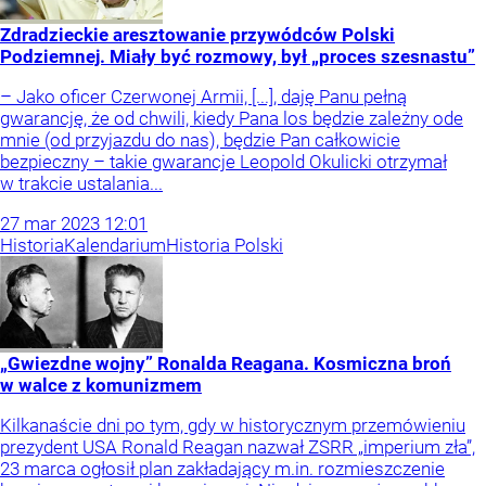
Zdradzieckie aresztowanie przywódców Polski
Podziemnej. Miały być rozmowy, był „proces szesnastu”
– Jako oficer Czerwonej Armii, [...], daję Panu pełną
gwarancję, że od chwili, kiedy Pana los będzie zależny ode
mnie (od przyjazdu do nas), będzie Pan całkowicie
bezpieczny – takie gwarancje Leopold Okulicki otrzymał
w trakcie ustalania...
27
mar
2023
12:01
Historia
Kalendarium
Historia Polski
„Gwiezdne wojny” Ronalda Reagana. Kosmiczna broń
w walce z komunizmem
Kilkanaście dni po tym, gdy w historycznym przemówieniu
prezydent USA Ronald Reagan nazwał ZSRR „imperium zła”,
23 marca ogłosił plan zakładający m.in. rozmieszczenie