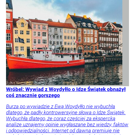
Wróbel: Wywiad z Woydyłło o Idze Świątek obnażył
coś znacznie gorszego
Burza po wywiadzie z Ewą Woydyłło nie wybuchła
dlatego, że padły kontrowersyjne słowa o Idze Świątek.
Wybuchła dlatego, że coraz częściej za ekspercką
analizę uznajemy opinie wygłaszane bez wiedzy, faktów
i odpowiedzialności. Internet od dawna premiuje nie