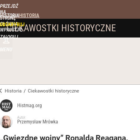
PRZEJDŹ
NA
HISTORIA
STRONĘ
GŁÓWNĄ
UBSKRYBUJ
CIEKAWOSTKI HISTORYCZNE
WPROST.PL
ZALOGUJ
MENU
Historia
/
Ciekawostki historyczne
Histmag.org
Autor:
Przemysław Mrówka
„Gwiezdne wojny” Ronalda Reagana.