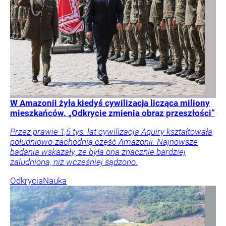
W Amazonii żyła kiedyś cywilizacja licząca miliony
mieszkańców. „Odkrycie zmienia obraz przeszłości”
Przez prawie 1,5 tys. lat cywilizacja Aquiry kształtowała
południowo-zachodnią część Amazonii. Najnowsze
badania wskazały, że była ona znacznie bardziej
zaludniona, niż wcześniej sądzono.
Odkrycia
Nauka