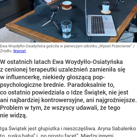
Ewa Woydyłło-Osiatyńska gościła w pierwszym odcinku „Wpost Przeciwnie”
/
Źródło:
Wprost
W ostatnich latach Ewa Woydyłło-Osiatyńska
z cenionej terapeutki uzależnień zamieniła się
w influencerkę, niekiedy głoszącą pop-
psychologiczne brednie. Paradoksalnie to,
co ostatnio powiedziała o Idze Świątek, nie jest
ani najbardziej kontrowersyjne, ani najgroźniejsze.
Problem w tym, że wszyscy udawali, że tego
nie widzą.
Iga Świątek jest głupiutka i nieszczęśliwa. Aryna Sabalenko
to „ruska baba” i „po prostu facet”. Między innymi