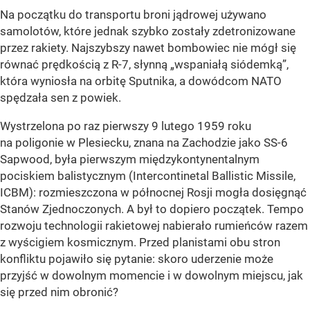
Na początku do transportu broni jądrowej używano
samolotów, które jednak szybko zostały zdetronizowane
przez rakiety. Najszybszy nawet bombowiec nie mógł się
równać prędkością z R-7, słynną „wspaniałą siódemką”,
która wyniosła na orbitę Sputnika, a dowódcom NATO
spędzała sen z powiek.
Wystrzelona po raz pierwszy 9 lutego 1959 roku
na poligonie w Plesiecku, znana na Zachodzie jako SS-6
Sapwood, była pierwszym międzykontynentalnym
pociskiem balistycznym (Intercontinetal Ballistic Missile,
ICBM): rozmieszczona w północnej Rosji mogła dosięgnąć
Stanów Zjednoczonych. A był to dopiero początek. Tempo
rozwoju technologii rakietowej nabierało rumieńców razem
z wyścigiem kosmicznym. Przed planistami obu stron
konfliktu pojawiło się pytanie: skoro uderzenie może
przyjść w dowolnym momencie i w dowolnym miejscu, jak
się przed nim obronić?