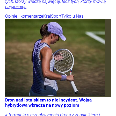
tych, którzy wiedzą najwięcej, lecz tych, którzy mówią
najgłośniej.
Opinie i komentarze
Kraj
Sport
Tylko u Nas
Dron nad lotniskiem to nie incydent. Wojna
hybrydowa wkracza na nowy poziom
Informacja o przechwyceniu drona z zapalnikiem i