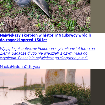
Największy skorpion w historii? Naukowcy wrócili
do zagadki sprzed 150 lat
Wygląda jak antyczny Pokemon i żył miliony lat temu na
Ziemi. Badacze długo nie wiedzieli, z czym mają do
czynienia. Poznajcie największego skorpiona „ever”.
Nauka
Historia
Odkrycia