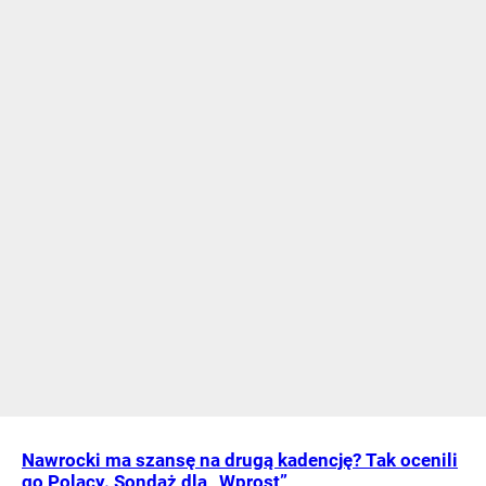
Nawrocki ma szansę na drugą kadencję? Tak ocenili
go Polacy. Sondaż dla „Wprost”