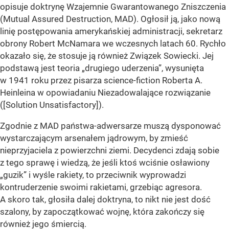
opisuje doktrynę Wzajemnie Gwarantowanego Zniszczenia
(Mutual Assured Destruction, MAD). Ogłosił ją, jako nową
linię postępowania amerykańskiej administracji, sekretarz
obrony Robert McNamara we wczesnych latach 60. Rychło
okazało się, że stosuje ją również Związek Sowiecki. Jej
podstawą jest teoria „drugiego uderzenia”, wysunięta
w 1941 roku przez pisarza science-fiction Roberta A.
Heinleina w opowiadaniu Niezadowalające rozwiązanie
([Solution Unsatisfactory]).
Zgodnie z MAD państwa-adwersarze muszą dysponować
wystarczającym arsenałem jądrowym, by zmieść
nieprzyjaciela z powierzchni ziemi. Decydenci zdają sobie
z tego sprawę i wiedzą, że jeśli ktoś wciśnie osławiony
„guzik” i wyśle rakiety, to przeciwnik wyprowadzi
kontruderzenie swoimi rakietami, grzebiąc agresora.
A skoro tak, głosiła dalej doktryna, to nikt nie jest dość
szalony, by zapoczątkować wojnę, która zakończy się
również jego śmiercią.