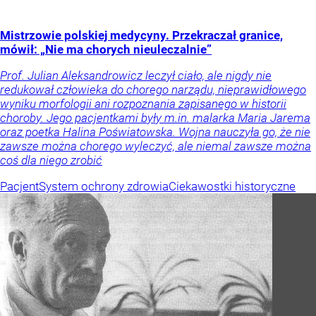
Mistrzowie polskiej medycyny. Przekraczał granice,
mówił: „Nie ma chorych nieuleczalnie”
Prof. Julian Aleksandrowicz leczył ciało, ale nigdy nie
redukował człowieka do chorego narządu, nieprawidłowego
wyniku morfologii ani rozpoznania zapisanego w historii
choroby. Jego pacjentkami były m.in. malarka Maria Jarema
oraz poetka Halina Poświatowska. Wojna nauczyła go, że nie
zawsze można chorego wyleczyć, ale niemal zawsze można
coś dla niego zrobić
Pacjent
System ochrony zdrowia
Ciekawostki historyczne