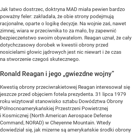
Jak łatwo dostrzec, doktryna MAD miała pewien bardzo
poważny feler: zakładała, że obie strony podejmują
racjonalne, oparte o logikę decyzje. Na wojnie zaś, nawet
zimnej, wiara w przeciwnika to za mało, by zapewnić
bezpieczeństwo swoim obywatelom. Reagan uznał, że cały
dotychczasowy dorobek w kwestii obrony przed
nosicielami głowic jądrowych jest nic niewart i że czas
na stworzenie czegoś skutecznego.
Ronald Reagan i jego „gwiezdne wojny”
Kwestią obrony przeciwrakietowej Reagan interesował się
jeszcze przed objęciem fotela prezydenta. 31 lipca 1979
roku wizytował stanowisko sztabu Dowództwa Obrony
Północnoamerykańskiej Przestrzeni Powietrznej
i Kosmicznej (North American Aerospace Defense
Command, NORAD) w Cheyenne Mountain. Wtedy
dowiedział się, jak mizerne są amerykańskie środki obrony