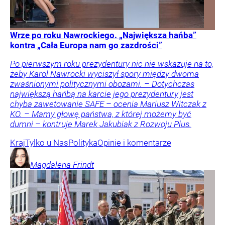
Wrze po roku Nawrockiego. „Największa hańba”
kontra „Cała Europa nam go zazdrości”
Po pierwszym roku prezydentury nic nie wskazuje na to,
żeby Karol Nawrocki wyciszył spory między dwoma
zwaśnionymi politycznymi obozami. – Dotychczas
największą hańbą na karcie jego prezydentury jest
chyba zawetowanie SAFE – ocenia Mariusz Witczak z
KO. – Mamy głowę państwa, z której możemy być
dumni – kontruje Marek Jakubiak z Rozwoju Plus.
Kraj
Tylko u Nas
Polityka
Opinie i komentarze
Magdalena
Frindt