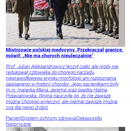
Mistrzowie polskiej medycyny. Przekraczał granice,
mówił: „Nie ma chorych nieuleczalnie”
Prof. Julian Aleksandrowicz leczył ciało, ale nigdy nie
redukował człowieka do chorego narządu,
nieprawidłowego wyniku morfologii ani rozpoznania
zapisanego w historii choroby. Jego pacjentkami były
m.in. malarka Maria Jarema oraz poetka Halina
Poświatowska. Wojna nauczyła go, że nie zawsze
można chorego wyleczyć, ale niemal zawsze można
coś dla niego zrobić
Pacjent
System ochrony zdrowia
Ciekawostki
historyczne