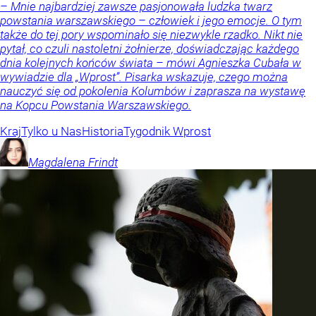
– Mnie najbardziej zawsze pasjonowała ludzka twarz
powstania warszawskiego – człowiek i jego emocje. O tym
także do tej pory wspominało się niezwykle rzadko. Nikt nie
pytał, co czuli nastoletni żołnierze, doświadczając każdego
dnia kolejnych końców świata – mówi Agnieszka Cubała w
wywiadzie dla „Wprost”. Pisarka wskazuje, czego można
nauczyć się od pokolenia Kolumbów i zaprasza na wystawę
na Kopcu Powstania Warszawskiego.
Kraj
Tylko u Nas
Historia
Tygodnik Wprost
Magdalena
Frindt