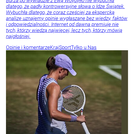
Burza po wywiadzie z Ewą Woydyłło nie wybuchła
dlatego, że padły kontrowersyjne słowa o Idze Świątek.
Wybuchła dlatego, że coraz częściej za ekspercką
analizę uznajemy opinie wygłaszane bez wiedzy, faktów
i odpowiedzialności. Internet od dawna premiuje nie
tych, którzy wiedzą najwięcej, lecz tych, którzy mówią
najgłośniej.
Opinie i komentarze
Kraj
Sport
Tylko u Nas