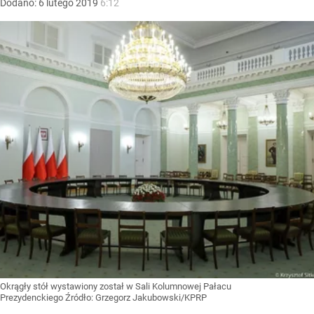
Dodano:
6
lutego
2019
6:12
Okrągły stół wystawiony został w Sali Kolumnowej Pałacu
Prezydenckiego
Źródło:
Grzegorz Jakubowski/KPRP