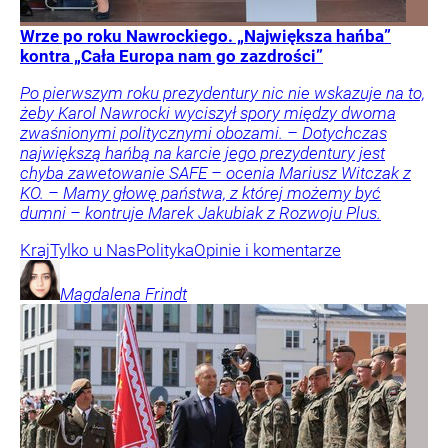
Wrze po roku Nawrockiego. „Największa hańba”
kontra „Cała Europa nam go zazdrości”
Po pierwszym roku prezydentury nic nie wskazuje na to,
żeby Karol Nawrocki wyciszył spory między dwoma
zwaśnionymi politycznymi obozami. – Dotychczas
największą hańbą na karcie jego prezydentury jest
chyba zawetowanie SAFE – ocenia Mariusz Witczak z
KO. – Mamy głowę państwa, z której możemy być
dumni – kontruje Marek Jakubiak z Rozwoju Plus.
Kraj
Tylko u Nas
Polityka
Opinie i komentarze
Magdalena
Frindt