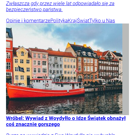
Zwłaszcza gdy przez wiele lat odpowiadało się za
bezpieczeństwo państwa.
Opinie i komentarze
Polityka
Kraj
Świat
Tylko u Nas
Wróbel: Wywiad z Woydyłło o Idze Świątek obnażył
coś znacznie gorszego