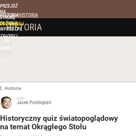
PRZEJDŹ
NA
HISTORIA
STRONĘ
GŁÓWNĄ
UBSKRYBUJ
HISTORIA
WPROST.PL
ZALOGUJ
MENU
Historia
Autor:
Jacek Pochłopień
Historyczny quiz światopoglądowy
na temat Okrągłego Stołu