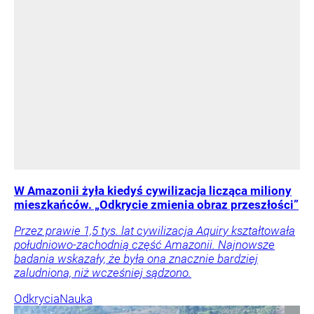
W Amazonii żyła kiedyś cywilizacja licząca miliony
mieszkańców. „Odkrycie zmienia obraz przeszłości”
Przez prawie 1,5 tys. lat cywilizacja Aquiry kształtowała
południowo-zachodnią część Amazonii. Najnowsze
badania wskazały, że była ona znacznie bardziej
zaludniona, niż wcześniej sądzono.
Odkrycia
Nauka