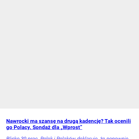
Nawrocki ma szansę na drugą kadencję? Tak ocenili
go Polacy. Sondaż dla „Wprost”
Blisko 39 proc. Polek i Polaków deklaruje, że ponownie