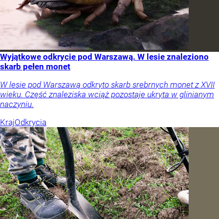
Wyjątkowe odkrycie pod Warszawą. W lesie znaleziono
skarb pełen monet
W lesie pod Warszawą odkryto skarb srebrnych monet z XVII
wieku. Część znaleziska wciąż pozostaje ukryta w glinianym
naczyniu.
Kraj
Odkrycia