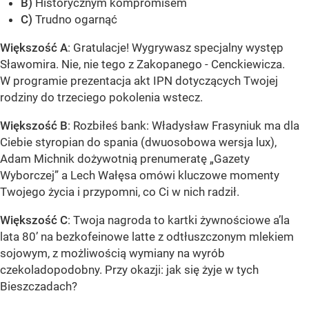
B)
Historycznym kompromisem
C)
Trudno ogarnąć
Większość A
: Gratulacje! Wygrywasz specjalny występ
Sławomira. Nie, nie tego z Zakopanego - Cenckiewicza.
W programie prezentacja akt IPN dotyczących Twojej
rodziny do trzeciego pokolenia wstecz.
Większość B
: Rozbiłeś bank: Władysław Frasyniuk ma dla
Ciebie styropian do spania (dwuosobowa wersja lux),
Adam Michnik dożywotnią prenumeratę „Gazety
Wyborczej” a Lech Wałęsa omówi kluczowe momenty
Twojego życia i przypomni, co Ci w nich radził.
Większość C
: Twoja nagroda to kartki żywnościowe a’la
lata 80’ na bezkofeinowe latte z odtłuszczonym mlekiem
sojowym, z możliwością wymiany na wyrób
czekoladopodobny. Przy okazji: jak się żyje w tych
Bieszczadach?