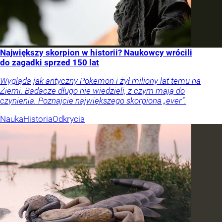
Największy skorpion w historii? Naukowcy wrócili
do zagadki sprzed 150 lat
Wygląda jak antyczny Pokemon i żył miliony lat temu na
Ziemi. Badacze długo nie wiedzieli, z czym mają do
czynienia. Poznajcie największego skorpiona „ever”.
Nauka
Historia
Odkrycia