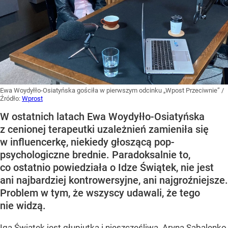
Ewa Woydyłło-Osiatyńska gościła w pierwszym odcinku „Wpost Przeciwnie”
/
Źródło:
Wprost
W ostatnich latach Ewa Woydyłło-Osiatyńska
z cenionej terapeutki uzależnień zamieniła się
w influencerkę, niekiedy głoszącą pop-
psychologiczne brednie. Paradoksalnie to,
co ostatnio powiedziała o Idze Świątek, nie jest
ani najbardziej kontrowersyjne, ani najgroźniejsze.
Problem w tym, że wszyscy udawali, że tego
nie widzą.
Iga Świątek jest głupiutka i nieszczęśliwa. Aryna Sabalenko