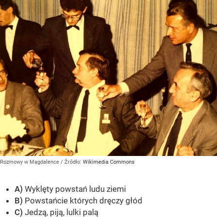
Rozmowy w Magdalence
/ Źródło:
Wikimedia Commons
A)
Wyklęty powstań ludu ziemi
B)
Powstańcie których dręczy głód
C)
Jedzą, piją, lulki palą