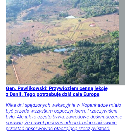
Gen. Pawlikowski: Przywiozłem cenną lekcję
z Danii. Tego potrzebuje dziś cała Europa
Kilka dni spędzonych wakacyjnie w Kopenhadze miało
być przede wszystkim odpoczynkiem. I rzeczywiście
było. Ale jak to często bywa, zawodowe doświadczenie
sprawia, że nawet podczas urlopu trudno całkowicie
przestać obserwować otaczającą rzeczywistość.