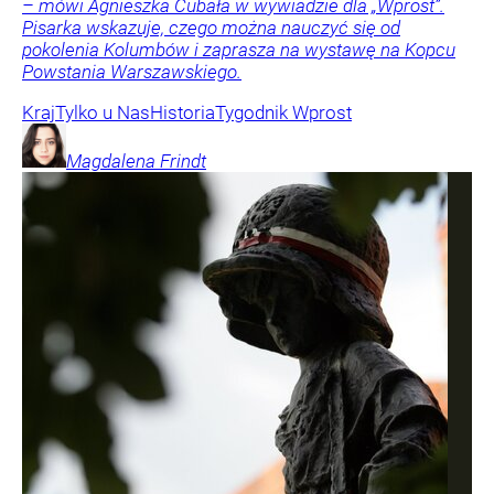
– mówi Agnieszka Cubała w wywiadzie dla „Wprost”.
Pisarka wskazuje, czego można nauczyć się od
pokolenia Kolumbów i zaprasza na wystawę na Kopcu
Powstania Warszawskiego.
Kraj
Tylko u Nas
Historia
Tygodnik Wprost
Magdalena
Frindt