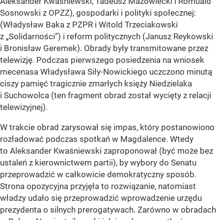
Aleksander Kwaśniewski, Tadeusz Mazowiecki i Romuald
Sosnowski z OPZZ), gospodarki i polityki społecznej:
(Władysław Baka z PZPR i Witold Trzeciakowski
z „Solidarności”) i reform politycznych (Janusz Reykowski
i Bronisław Geremek). Obrady były transmitowane przez
telewizję. Podczas pierwszego posiedzenia na wniosek
mecenasa Władysława Siły-Nowickiego uczczono minutą
ciszy pamięć tragicznie zmarłych księży Niedzielaka
i Suchowolca (ten fragment obrad został wycięty z relacji
telewizyjnej).
W trakcie obrad zarysował się impas, który postanowiono
rozładować podczas spotkań w Magdalence. Wtedy
to Aleksander Kwaśniewski zaproponował (być może bez
ustaleń z kierownictwem partii), by wybory do Senatu
przeprowadzić w całkowicie demokratyczny sposób.
Strona opozycyjna przyjęła to rozwiązanie, natomiast
władzy udało się przeprowadzić wprowadzenie urzędu
prezydenta o silnych prerogatywach. Zarówno w obradach