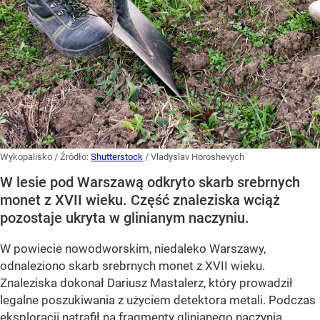
Wykopalisko
/ Źródło:
Shutterstock
/
Vladyslav Horoshevych
W lesie pod Warszawą odkryto skarb srebrnych
monet z XVII wieku. Część znaleziska wciąż
pozostaje ukryta w glinianym naczyniu.
W powiecie nowodworskim, niedaleko Warszawy,
odnaleziono
skarb srebrnych monet z XVII wieku
.
Znaleziska dokonał Dariusz Mastalerz, który prowadził
legalne poszukiwania z użyciem detektora metali. Podczas
eksploracji natrafił na
fragmenty glinianego naczynia
,