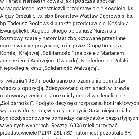
w Pałacu Namiestnikowski jak i podczas spotkań
w Magdalence uczestniczyli przedstawiciele Kościoła: ks.
Alojzy Orszulik, ks. abp Bronisław Wacław Dąbrowski, ks.
bp Tadeusz Gocłowski a także przedstawiciel Kościoła
Ewangelicko-Augsburskiego bp Janusz Narzyński.
Rozmowy zostały natomiast zbojkotowane przez inne
ugrupowania opozycyjne, m.in. przez Grupę Roboczą
Komisji Krajowej „Solidarności” (na czele z Marianem
Jurczykiem i Andrzejem Gwiazdą), Konfederację Polski
Niepodległej oraz „Solidarność Walczącą”.
5 kwietnia 1989 r. podpisano porozumienie pomiędzy
władzą a opozycją. Zdecydowano o zmianach w prawie
o stowarzyszeniach, które miały umożliwić legalizację
„Solidarności”. Podjęto decyzję o rozpisaniu kontraktowych
wyborów do Sejmu, w których jedynie 35% miejsc miało
być rozdysponowane pomiędzy kandydatów bezpartyjnych
w wolnych wyborach. Resztę (60%) mieli otrzymać
przedstawiciele PZPR, ZSL i SD, natomiast pozostałe 5%