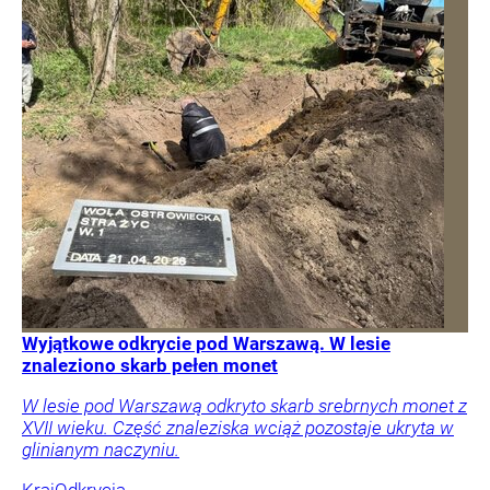
Wyjątkowe odkrycie pod Warszawą. W lesie
znaleziono skarb pełen monet
W lesie pod Warszawą odkryto skarb srebrnych monet z
XVII wieku. Część znaleziska wciąż pozostaje ukryta w
glinianym naczyniu.