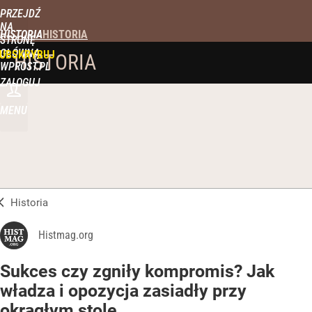
PRZEJDŹ
NA
HISTORIA
STRONĘ
GŁÓWNĄ
UBSKRYBUJ
HISTORIA
WPROST.PL
ZALOGUJ
MENU
Historia
Histmag.org
Sukces czy zgniły kompromis? Jak
władza i opozycja zasiadły przy
okrągłym stole