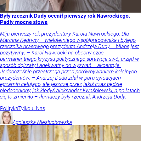
Były rzecznik Dudy ocenił pierwszy rok Nawrockiego.
Padły mocne słowa
Mija pierwszy rok prezydentury Karola Nawrockiego. Dla
Marcina Kędryny – wieloletniego współpracownika i byłego
rzecznika prasowego prezydenta Andrzeja Dudy – bilans jest
pozytywny: – Karol Nawrocki na obecny czas
permanentnego kryzysu politycznego sprawuje swój urząd w
sposób dojrzały i adekwatny do wyzwań – akcentuje.
Jednocześnie przestrzega przed porównywaniem kolejnych
prezydentów. – Andrzej Duda zdał w paru sytuacjach
egzamin celująco, ale jeszcze przez jakiś czas będzie
niedoceniony, jak kiedyś Aleksander Kwaśniewski, a po latach
się to zmieniło – tłumaczy były rzecznik Andrzeja Dudy.
Polityka
Tylko u Nas
Agnieszka
Niesłuchowska