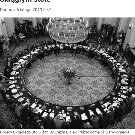
Dodano:
6
lutego
2019
6:32
Obrady Okrągłego Stołu (fot. By Erazm Ciołek [Public domain], via Wikimedia