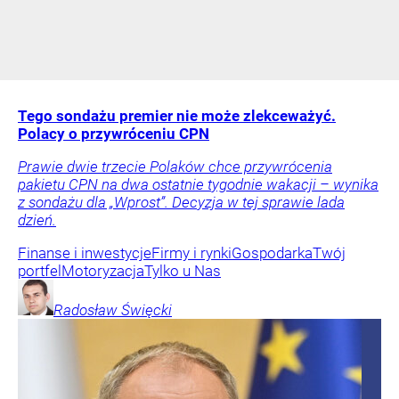
Tego sondażu premier nie może zlekceważyć.
Polacy o przywróceniu CPN
Prawie dwie trzecie Polaków chce przywrócenia
pakietu CPN na dwa ostatnie tygodnie wakacji – wynika
z sondażu dla „Wprost”. Decyzja w tej sprawie lada
dzień.
Finanse i inwestycje
Firmy i rynki
Gospodarka
Twój
portfel
Motoryzacja
Tylko u Nas
Radosław
Święcki