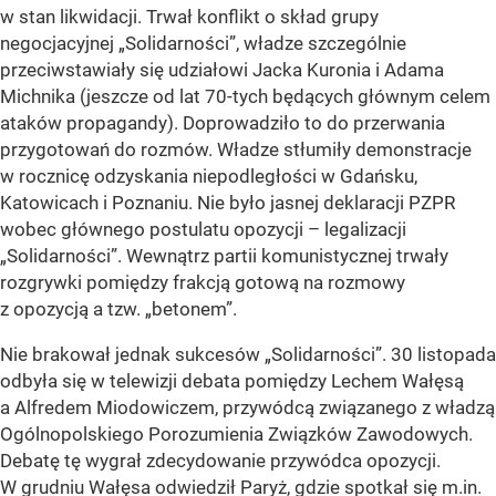
w stan likwidacji. Trwał konflikt o skład grupy
negocjacyjnej „Solidarności”, władze szczególnie
przeciwstawiały się udziałowi Jacka Kuronia i Adama
Michnika (jeszcze od lat 70-tych będących głównym celem
ataków propagandy). Doprowadziło to do przerwania
przygotowań do rozmów. Władze stłumiły demonstracje
w rocznicę odzyskania niepodległości w Gdańsku,
Katowicach i Poznaniu. Nie było jasnej deklaracji PZPR
wobec głównego postulatu opozycji – legalizacji
„Solidarności”. Wewnątrz partii komunistycznej trwały
rozgrywki pomiędzy frakcją gotową na rozmowy
z opozycją a tzw. „betonem”.
Nie brakował jednak sukcesów „Solidarności”. 30 listopada
odbyła się w telewizji debata pomiędzy Lechem Wałęsą
a Alfredem Miodowiczem, przywódcą związanego z władzą
Ogólnopolskiego Porozumienia Związków Zawodowych.
Debatę tę wygrał zdecydowanie przywódca opozycji.
W grudniu Wałęsa odwiedził Paryż, gdzie spotkał się m.in.