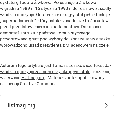
dyktaturę Todora Żiwkowa. Po usunięciu Żiwkowa
w grudniu 1989 r., 16 stycznia 1990 r. do rozmów zasiadły
władza i opozycja. Ostatecznie okrągły stół pełnił funkcję
„superparlamentu”, który ustalał zasadnicze treści ustaw
przed przedstawieniem ich parlamentowi. Dokonano
demontażu struktur państwa komunistycznego,
przygotowano grunt pod wybory do Konstytuanty a także
wprowadzono urząd prezydenta z Mładenowem na czele.
Autorem tego artykułu jest Tomasz Leszkowicz. Tekst
Jak
władza i opozycja zasiadła przy okrągłym stole
ukazał się
w serwisie
Histmag.org
. Materiał został opublikowany
na licencji
Creative Commons
Histmag.org