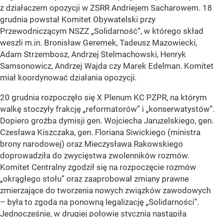
z działaczem opozycji w ZSRR Andriejem Sacharowem. 18
grudnia powstał Komitet Obywatelski przy
Przewodniczącym NSZZ „Solidarność”, w którego skład
weszli m.in. Bronisław Geremek, Tadeusz Mazowiecki,
Adam Strzembosz, Andrzej Stelmachowski, Henryk
Samsonowicz, Andrzej Wajda czy Marek Edelman. Komitet
miał koordynować działania opozycji.
20 grudnia rozpoczęło się X Plenum KC PZPR, na którym
walkę stoczyły frakcję „reformatorów” i „konserwatystów”.
Dopiero groźba dymisji gen. Wojciecha Jaruzelskiego, gen.
Czesława Kiszczaka, gen. Floriana Siwickiego (ministra
brony narodowej) oraz Mieczysława Rakowskiego
doprowadziła do zwycięstwa zwolenników rozmów.
Komitet Centralny zgodził się na rozpoczęcie rozmów
„okrągłego stołu” oraz zaaprobował zmiany prawne
zmierzające do tworzenia nowych związków zawodowych
– była to zgoda na ponowną legalizację „Solidarności”.
Jednocześnie, w drugiej połowie stycznia nastąpiła