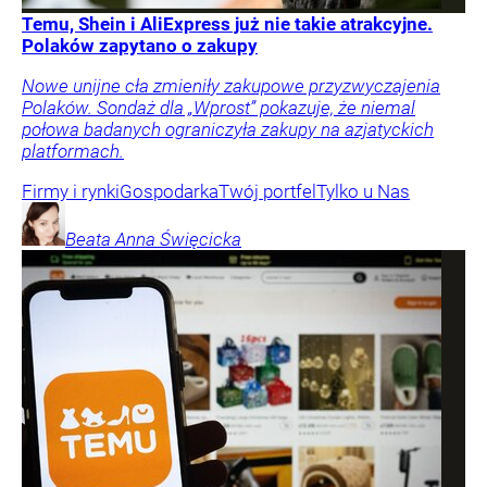
Temu, Shein i AliExpress już nie takie atrakcyjne.
Polaków zapytano o zakupy
Nowe unijne cła zmieniły zakupowe przyzwyczajenia
Polaków. Sondaż dla „Wprost” pokazuje, że niemal
połowa badanych ograniczyła zakupy na azjatyckich
platformach.
Firmy i rynki
Gospodarka
Twój portfel
Tylko u Nas
Beata Anna
Święcicka