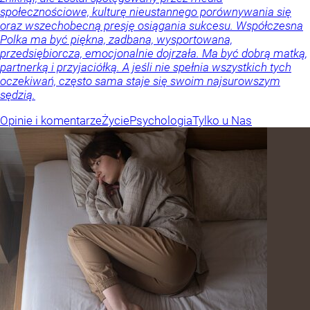
społecznościowe, kulturę nieustannego porównywania się
oraz wszechobecną presję osiągania sukcesu. Współczesna
Polka ma być piękna, zadbana, wysportowana,
przedsiębiorcza, emocjonalnie dojrzała. Ma być dobrą matką,
partnerką i przyjaciółką. A jeśli nie spełnia wszystkich tych
oczekiwań, często sama staje się swoim najsurowszym
sędzią.
Opinie i komentarze
Życie
Psychologia
Tylko u Nas