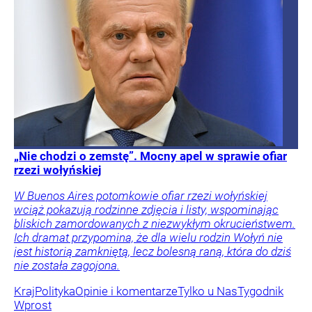
„Nie chodzi o zemstę”. Mocny apel w sprawie ofiar
rzezi wołyńskiej
W Buenos Aires potomkowie ofiar rzezi wołyńskiej
wciąż pokazują rodzinne zdjęcia i listy, wspominając
bliskich zamordowanych z niezwykłym okrucieństwem.
Ich dramat przypomina, że dla wielu rodzin Wołyń nie
jest historią zamkniętą, lecz bolesną raną, która do dziś
nie została zagojona.
Kraj
Polityka
Opinie i komentarze
Tylko u Nas
Tygodnik
Wprost