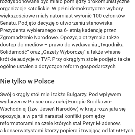
rozdysponowane być miało pomiędzy prokomunistyczne
organizacje katolickie. W pełni demokratyczne wybory
większościowe miały natomiast wyłonić 100 członków
Senatu. Podjęto decyzję o utworzeniu stanowiska
Prezydenta wybieranego na 6-letnią kadencję przez
Zgromadzenie Narodowe. Opozycja otrzymała także
dostęp do mediów – prawo do wydawania „Tygodnika
Solidarność” oraz „Gazety Wyborczej” a także własne
krótkie audycje w TVP. Przy okrągłym stole podjęto także
ogólne ustalenia dotyczące reform gospodarczych.
Nie tylko w Polsce
Swój okrągły stół mieli także Bułgarzy. Pod wpływem
wydarzeń w Polsce oraz całej Europie Środkowo-
Wschodniej (tzw. Jesień Narodów) w kraju rozwijała się
opozycja, a w partii narastał konflikt pomiędzy
reformatorami na czele których stał Petyr Mładenow,
a konserwatystami którzy popierali trwającą od lat 60-tych