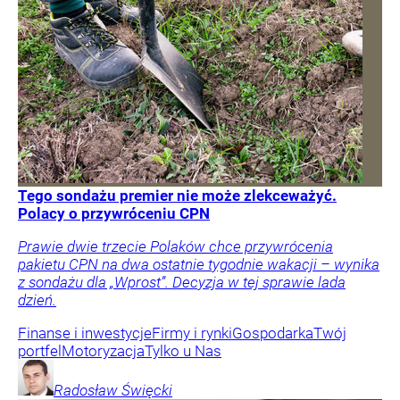
Tego sondażu premier nie może zlekceważyć.
Polacy o przywróceniu CPN
Prawie dwie trzecie Polaków chce przywrócenia
pakietu CPN na dwa ostatnie tygodnie wakacji – wynika
z sondażu dla „Wprost”. Decyzja w tej sprawie lada
dzień.
Finanse i inwestycje
Firmy i rynki
Gospodarka
Twój
portfel
Motoryzacja
Tylko u Nas
Radosław
Święcki