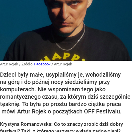
Artur Rojek
/ Źródło:
Facebook
/
Artur Rojek
Dzieci były małe, usypialiśmy je, wchodziliśmy
na górę i do późnej nocy siedzieliśmy przy
komputerach. Nie wspominam tego jako
romantycznego czasu, za którym dziś szczególnie
tęsknię. To była po prostu bardzo ciężka praca –
mówi Artur Rojek o początkach OFF Festivalu.
Krystyna Romanowska: Co to znaczy zrobić dziś dobry
festiwal? Taki, z którego wszyscy wyjadą zadowoleni?