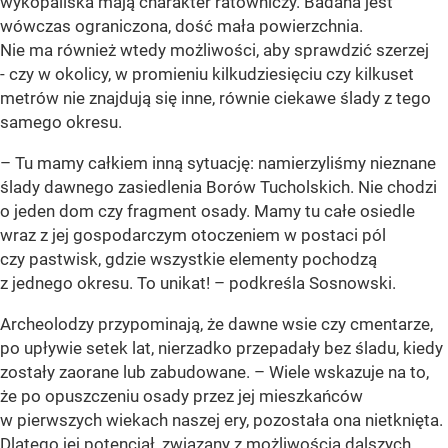
wykopaliska mają charakter ratowniczy. Badana jest
wówczas ograniczona, dość mała powierzchnia.
Nie ma również wtedy możliwości, aby sprawdzić szerzej
- czy w okolicy, w promieniu kilkudziesięciu czy kilkuset
metrów nie znajdują się inne, równie ciekawe ślady z tego
samego okresu.
– Tu mamy całkiem inną sytuację: namierzyliśmy nieznane
ślady dawnego zasiedlenia Borów Tucholskich. Nie chodzi
o jeden dom czy fragment osady. Mamy tu całe osiedle
wraz z jej gospodarczym otoczeniem w postaci pól
czy pastwisk, gdzie wszystkie elementy pochodzą
z jednego okresu. To unikat! – podkreśla Sosnowski.
Archeolodzy przypominają, że dawne wsie czy cmentarze,
po upływie setek lat, nierzadko przepadały bez śladu, kiedy
zostały zaorane lub zabudowane. – Wiele wskazuje na to,
że po opuszczeniu osady przez jej mieszkańców
w pierwszych wiekach naszej ery, pozostała ona nietknięta.
Dlatego jej potencjał, związany z możliwością dalszych