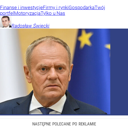
Finanse i inwestycje
Firmy i rynki
Gospodarka
Twój
portfel
Motoryzacja
Tylko u Nas
Radosław
Święcki