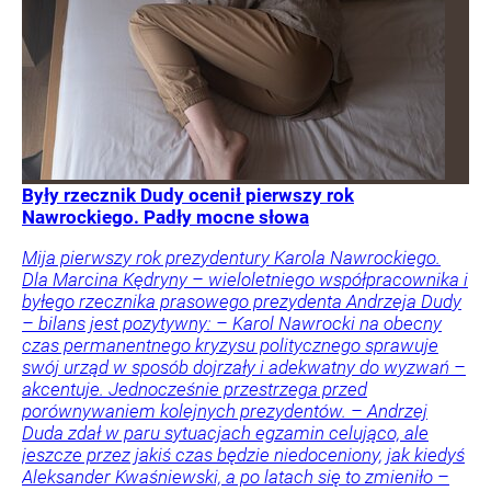
Były rzecznik Dudy ocenił pierwszy rok
Nawrockiego. Padły mocne słowa
Mija pierwszy rok prezydentury Karola Nawrockiego.
Dla Marcina Kędryny – wieloletniego współpracownika i
byłego rzecznika prasowego prezydenta Andrzeja Dudy
– bilans jest pozytywny: – Karol Nawrocki na obecny
czas permanentnego kryzysu politycznego sprawuje
swój urząd w sposób dojrzały i adekwatny do wyzwań –
akcentuje. Jednocześnie przestrzega przed
porównywaniem kolejnych prezydentów. – Andrzej
Duda zdał w paru sytuacjach egzamin celująco, ale
jeszcze przez jakiś czas będzie niedoceniony, jak kiedyś
Aleksander Kwaśniewski, a po latach się to zmieniło –