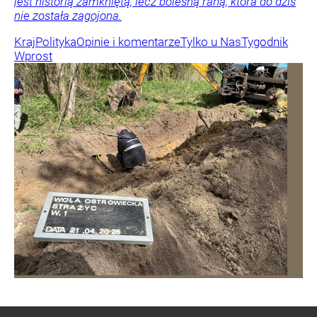
jest historią zamkniętą, lecz bolesną raną, która do dziś
nie została zagojona.
Kraj
Polityka
Opinie i komentarze
Tylko u Nas
Tygodnik
Wprost