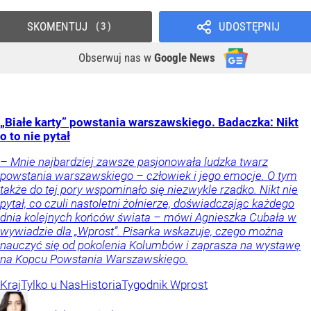
SKOMENTUJ
UDOSTĘPNIJ
3
Obserwuj nas
w
Google News
„Białe karty” powstania warszawskiego. Badaczka: Nikt
o to nie pytał
– Mnie najbardziej zawsze pasjonowała ludzka twarz
powstania warszawskiego – człowiek i jego emocje. O tym
także do tej pory wspominało się niezwykle rzadko. Nikt nie
pytał, co czuli nastoletni żołnierze, doświadczając każdego
dnia kolejnych końców świata – mówi Agnieszka Cubała w
wywiadzie dla „Wprost”. Pisarka wskazuje, czego można
nauczyć się od pokolenia Kolumbów i zaprasza na wystawę
na Kopcu Powstania Warszawskiego.
Kraj
Tylko u Nas
Historia
Tygodnik Wprost