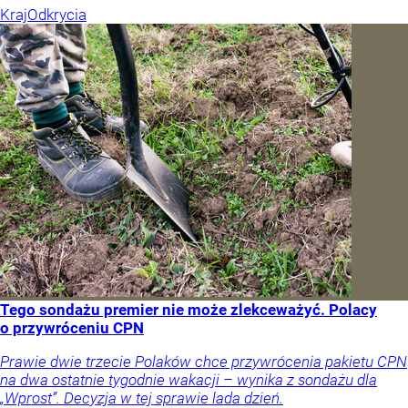
Kraj
Odkrycia
Tego sondażu premier nie może zlekceważyć. Polacy
o przywróceniu CPN
Prawie dwie trzecie Polaków chce przywrócenia pakietu CPN
na dwa ostatnie tygodnie wakacji – wynika z sondażu dla
„Wprost”. Decyzja w tej sprawie lada dzień.