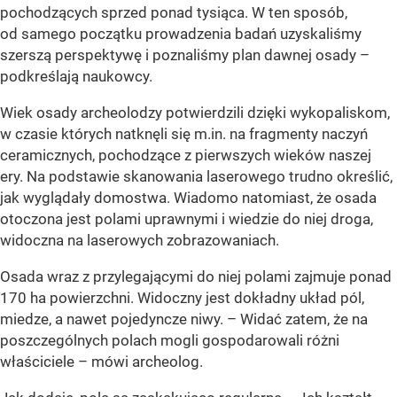
pochodzących sprzed ponad tysiąca. W ten sposób,
od samego początku prowadzenia badań uzyskaliśmy
szerszą perspektywę i poznaliśmy plan dawnej osady –
podkreślają naukowcy.
Wiek osady archeolodzy potwierdzili dzięki wykopaliskom,
w czasie których natknęli się m.in. na fragmenty naczyń
ceramicznych, pochodzące z pierwszych wieków naszej
ery. Na podstawie skanowania laserowego trudno określić,
jak wyglądały domostwa. Wiadomo natomiast, że osada
otoczona jest polami uprawnymi i wiedzie do niej droga,
widoczna na laserowych zobrazowaniach.
Osada wraz z przylegającymi do niej polami zajmuje ponad
170 ha powierzchni. Widoczny jest dokładny układ pól,
miedze, a nawet pojedyncze niwy. – Widać zatem, że na
poszczególnych polach mogli gospodarowali różni
właściciele – mówi archeolog.