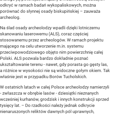
odkryć w ramach badań wykopaliskowych, można
porównać do słynnej osady biskupińskiej – zauważa
archeolog.
Na ślad osady archeolodzy wpadli dzięki lotniczemu
skanowaniu laserowemu (ALS), coraz częściej
stosowanemu przez archeologów. W ramach projektu
mającego na celu utworzenie m.in. systemu
przeciwpowodziowego objęto nim powierzchnię całej
Polski. ALS pozwala bardzo dokładnie poznać
ukształtowanie terenu - nawet, gdy porasta go gęsty las,
a różnice w wysokości nie są widoczne gołym okiem. Tak
właśnie jest w przypadku Borów Tucholskich.
W ostatnich latach w całej Polsce archeolodzy namierzyli
- zwłaszcza w obrębie lasów - dziesiątki nieznanych
wcześniej kurhanów, grodzisk i innych konstrukcji sprzed
tysięcy lat. – Do rzadkości należy jednak odkrycie
nienaruszonych reliktów dawnych pól uprawnych,