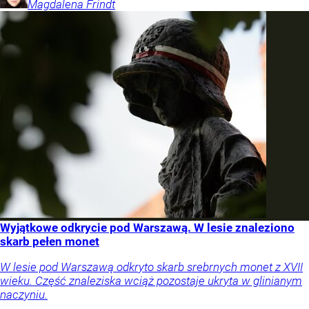
Magdalena
Frindt
Wyjątkowe odkrycie pod Warszawą. W lesie znaleziono
skarb pełen monet
W lesie pod Warszawą odkryto skarb srebrnych monet z XVII
wieku. Część znaleziska wciąż pozostaje ukryta w glinianym
naczyniu.