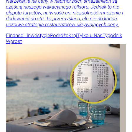
Narzekanie na ceny w nadmorskich smażalniach są
częścią naszego wakacyjnego folkloru. Jednak to nie
głupota turystów, naiwność ani niezdolność mnożenia i
dodawania do stu. To przemyślana, ale nie do końca
uczciwa strategia restauratorów ukrywających ceny.
Finanse i inwestycje
Podróże
Kraj
Tylko u Nas
Tygodnik
Wprost