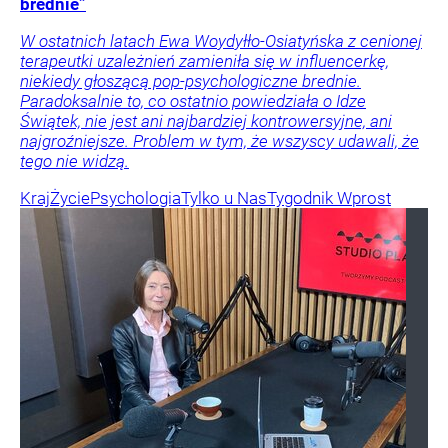
brednie”
W ostatnich latach Ewa Woydyłło-Osiatyńska z cenionej
terapeutki uzależnień zamieniła się w influencerkę,
niekiedy głoszącą pop-psychologiczne brednie.
Paradoksalnie to, co ostatnio powiedziała o Idze
Świątek, nie jest ani najbardziej kontrowersyjne, ani
najgroźniejsze. Problem w tym, że wszyscy udawali, że
tego nie widzą.
Kraj
Życie
Psychologia
Tylko u Nas
Tygodnik Wprost