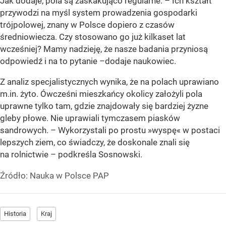
Jak dodaje, pola są zaskakująco regularne. – Ich kształt
przywodzi na myśl system prowadzenia gospodarki
trójpolowej, znany w Polsce dopiero z czasów
średniowiecza. Czy stosowano go już kilkaset lat
wcześniej? Mamy nadzieję, że nasze badania przyniosą
odpowiedź i na to pytanie –dodaje naukowiec.
Z analiz specjalistycznych wynika, że na polach uprawiano
m.in. żyto. Ówcześni mieszkańcy okolicy założyli pola
uprawne tylko tam, gdzie znajdowały się bardziej żyzne
gleby płowe. Nie uprawiali tymczasem piasków
sandrowych. – Wykorzystali po prostu »wyspę« w postaci
lepszych ziem, co świadczy, że doskonale znali się
na rolnictwie – podkreśla Sosnowski.
Źródło:
Nauka w Polsce PAP
Historia
Kraj