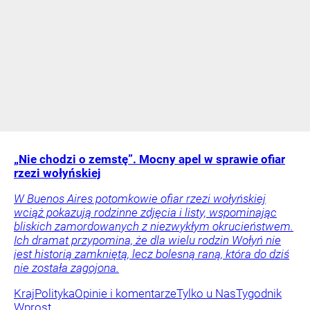
„Nie chodzi o zemstę”. Mocny apel w sprawie ofiar
rzezi wołyńskiej
W Buenos Aires potomkowie ofiar rzezi wołyńskiej
wciąż pokazują rodzinne zdjęcia i listy, wspominając
bliskich zamordowanych z niezwykłym okrucieństwem.
Ich dramat przypomina, że dla wielu rodzin Wołyń nie
jest historią zamkniętą, lecz bolesną raną, która do dziś
nie została zagojona.
Kraj
Polityka
Opinie i komentarze
Tylko u Nas
Tygodnik
Wprost