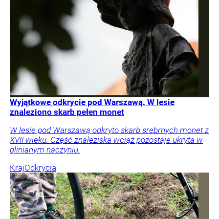
Wyjątkowe odkrycie pod Warszawą. W lesie
znaleziono skarb pełen monet
W lesie pod Warszawą odkryto skarb srebrnych monet z
XVII wieku. Część znaleziska wciąż pozostaje ukryta w
glinianym naczyniu.
Kraj
Odkrycia