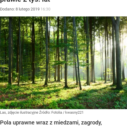
Dodano:
8
lutego
2019
16:30
Las, zdjęcie ilustracyjne
Źródło:
Fotolia
/
kwasny221
Pola uprawne wraz z miedzami, zagrody,