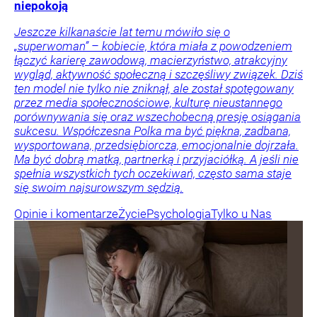
niepokoją
Jeszcze kilkanaście lat temu mówiło się o
„superwoman” – kobiecie, która miała z powodzeniem
łączyć karierę zawodową, macierzyństwo, atrakcyjny
wygląd, aktywność społeczną i szczęśliwy związek. Dziś
ten model nie tylko nie zniknął, ale został spotęgowany
przez media społecznościowe, kulturę nieustannego
porównywania się oraz wszechobecną presję osiągania
sukcesu. Współczesna Polka ma być piękna, zadbana,
wysportowana, przedsiębiorcza, emocjonalnie dojrzała.
Ma być dobrą matką, partnerką i przyjaciółką. A jeśli nie
spełnia wszystkich tych oczekiwań, często sama staje
się swoim najsurowszym sędzią.
Opinie i komentarze
Życie
Psychologia
Tylko u Nas