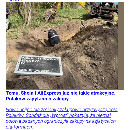
Temu, Shein i AliExpress już nie takie atrakcyjne.
Polaków zapytano o zakupy
Nowe unijne cła zmieniły zakupowe przyzwyczajenia
Polaków. Sondaż dla „Wprost” pokazuje, że niemal
połowa badanych ograniczyła zakupy na azjatyckich
platformach.