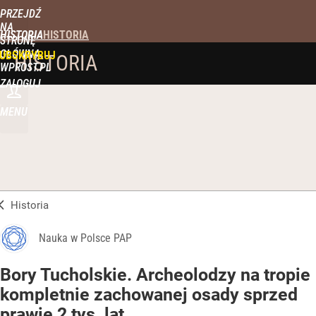
PRZEJDŹ
NA
HISTORIA
STRONĘ
GŁÓWNĄ
UBSKRYBUJ
HISTORIA
WPROST.PL
ZALOGUJ
MENU
Historia
Nauka w Polsce PAP
Bory Tucholskie. Archeolodzy na tropie
kompletnie zachowanej osady sprzed
prawie 2 tys. lat