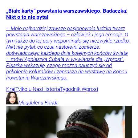
„Białe karty” powstania warszawskiego. Badaczka:
Nikt o to nie pytał
– Mnie najbardziej zawsze pasjonowała ludzka twarz
powstania warszawskiego – człowiek i jego emocje. O
tym także do tej pory wspominało się niezwykle rzadko.
Nikt nie pytał, co czuli nastoletni żołnierze,
doświadczając każdego dnia kolejnych końców świata
– mówi Agnieszka Cubała w wywiadzie dla „Wprost”.
Pisarka wskazuje, czego można nauczyć się od
pokolenia Kolumbów i zaprasza na wystawę na Kopcu
Powstania Warszawskiego.
Kraj
Tylko u Nas
Historia
Tygodnik Wprost
Magdalena
Frindt