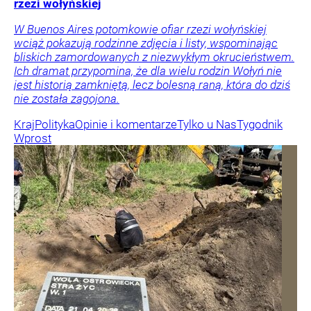
rzezi wołyńskiej
W Buenos Aires potomkowie ofiar rzezi wołyńskiej
wciąż pokazują rodzinne zdjęcia i listy, wspominając
bliskich zamordowanych z niezwykłym okrucieństwem.
Ich dramat przypomina, że dla wielu rodzin Wołyń nie
jest historią zamkniętą, lecz bolesną raną, która do dziś
nie została zagojona.
Kraj
Polityka
Opinie i komentarze
Tylko u Nas
Tygodnik
Wprost