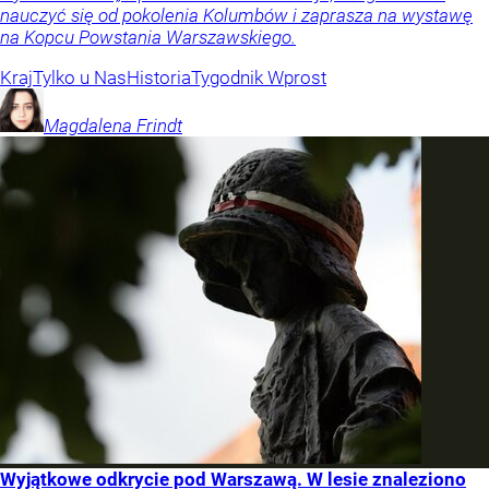
nauczyć się od pokolenia Kolumbów i zaprasza na wystawę
na Kopcu Powstania Warszawskiego.
Kraj
Tylko u Nas
Historia
Tygodnik Wprost
Magdalena
Frindt
Wyjątkowe odkrycie pod Warszawą. W lesie znaleziono