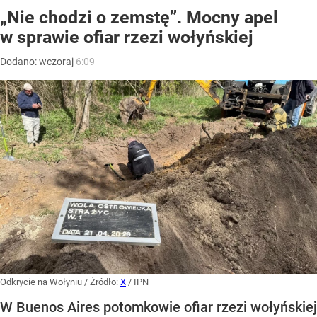
„Nie chodzi o zemstę”. Mocny apel
w sprawie ofiar rzezi wołyńskiej
Dodano:
wczoraj
6:09
Odkrycie na Wołyniu
/ Źródło:
X
/
IPN
W Buenos Aires potomkowie ofiar rzezi wołyńskiej