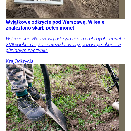
Wyjątkowe odkrycie pod Warszawą. W lesie
znaleziono skarb pełen monet
W lesie pod Warszawą odkryto skarb srebrnych monet z
XVII wieku. Część znaleziska wciąż pozostaje ukryta w
glinianym naczyniu.
Kraj
Odkrycia