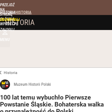
PRZEJDŹ
NA
HISTORIA
STRONĘ
GŁÓWNĄ
UBSKRYBUJ
HISTORIA
WPROST.PL
ZALOGUJ
MENU
Historia
Muzeum Historii Polski
100 lat temu wybuchło Pierwsze
Powstanie Śląskie. Bohaterska walka
o przynależność do Polski