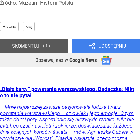
Źródło:
Muzeum Historii Polski
Historia
Kraj
SKOMENTUJ
UDOSTĘPNIJ
1
Obserwuj nas
w
Google News
„Białe karty” powstania warszawskiego. Badaczka: Nikt
o to nie pytał
– Mnie najbardziej zawsze pasjonowała ludzka twarz
powstania warszawskiego – człowiek i jego emocje. O tym
także do tej pory wspominało się niezwykle rzadko. Nikt nie
pytał, co czuli nastoletni żołnierze, doświadczając każdego
dnia kolejnych końców świata – mówi Agnieszka Cubała w
wywiadzie dla „Wprost”. Pisarka wskazuje, czego można