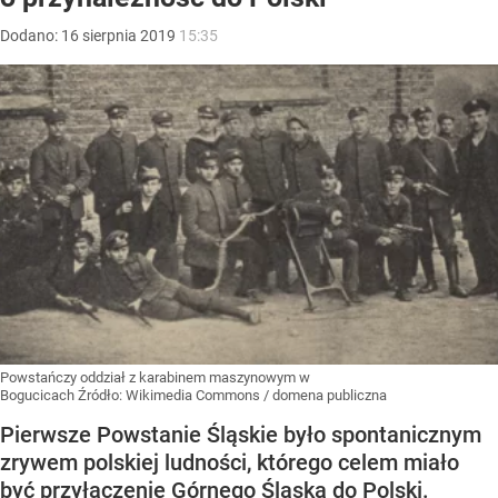
Dodano:
16
sierpnia
2019
15:35
Powstańczy oddział z karabinem maszynowym w
Bogucicach
Źródło:
Wikimedia Commons
/
domena publiczna
Pierwsze Powstanie Śląskie było spontanicznym
zrywem polskiej ludności, którego celem miało
być przyłączenie Górnego Śląska do Polski.