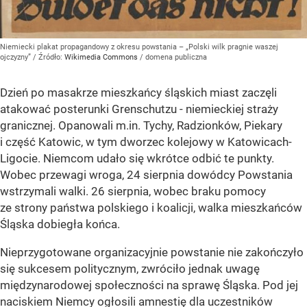
Niemiecki plakat propagandowy z okresu powstania – „Polski wilk pragnie waszej
ojczyzny”
/ Źródło:
Wikimedia Commons
/
domena publiczna
Dzień po masakrze mieszkańcy śląskich miast zaczęli
atakować posterunki Grenschutzu - niemieckiej straży
granicznej. Opanowali m.in. Tychy, Radzionków, Piekary
i część Katowic, w tym dworzec kolejowy w Katowicach-
Ligocie. Niemcom udało się wkrótce odbić te punkty.
Wobec przewagi wroga, 24 sierpnia dowódcy Powstania
wstrzymali walki. 26 sierpnia, wobec braku pomocy
ze strony państwa polskiego i koalicji, walka mieszkańców
Śląska dobiegła końca.
Nieprzygotowane organizacyjnie powstanie nie zakończyło
się sukcesem politycznym, zwróciło jednak uwagę
międzynarodowej społeczności na sprawę Śląska. Pod jej
naciskiem Niemcy ogłosili amnestię dla uczestników