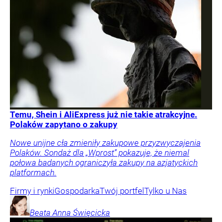
Temu, Shein i AliExpress już nie takie atrakcyjne.
Polaków zapytano o zakupy
Nowe unijne cła zmieniły zakupowe przyzwyczajenia
Polaków. Sondaż dla „Wprost” pokazuje, że niemal
połowa badanych ograniczyła zakupy na azjatyckich
platformach.
Firmy i rynki
Gospodarka
Twój portfel
Tylko u Nas
Beata Anna
Święcicka