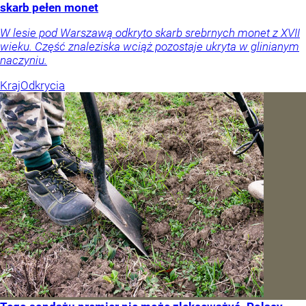
skarb pełen monet
W lesie pod Warszawą odkryto skarb srebrnych monet z XVII
wieku. Część znaleziska wciąż pozostaje ukryta w glinianym
naczyniu.
Kraj
Odkrycia