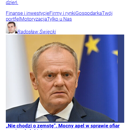
dzień.
Finanse i inwestycje
Firmy i rynki
Gospodarka
Twój
portfel
Motoryzacja
Tylko u Nas
Radosław
Święcki
„Nie chodzi o zemstę”. Mocny apel w sprawie ofiar