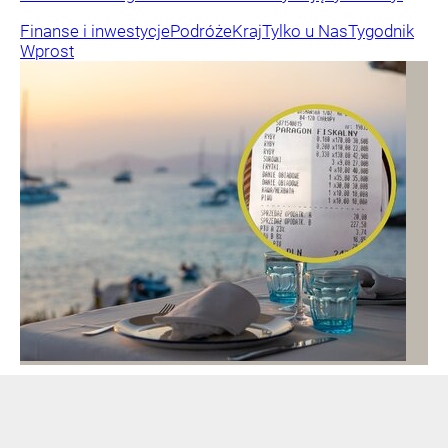
Finanse i inwestycje
Podróże
Kraj
Tylko u Nas
Tygodnik
Wprost