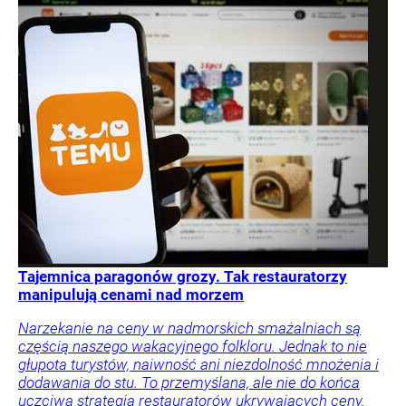
Tajemnica paragonów grozy. Tak restauratorzy
manipulują cenami nad morzem
Narzekanie na ceny w nadmorskich smażalniach są
częścią naszego wakacyjnego folkloru. Jednak to nie
głupota turystów, naiwność ani niezdolność mnożenia i
dodawania do stu. To przemyślana, ale nie do końca
uczciwa strategia restauratorów ukrywających ceny.