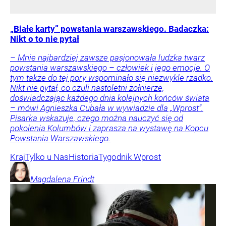
„Białe karty” powstania warszawskiego. Badaczka:
Nikt o to nie pytał
– Mnie najbardziej zawsze pasjonowała ludzka twarz
powstania warszawskiego – człowiek i jego emocje. O
tym także do tej pory wspominało się niezwykle rzadko.
Nikt nie pytał, co czuli nastoletni żołnierze,
doświadczając każdego dnia kolejnych końców świata
– mówi Agnieszka Cubała w wywiadzie dla „Wprost”.
Pisarka wskazuje, czego można nauczyć się od
pokolenia Kolumbów i zaprasza na wystawę na Kopcu
Powstania Warszawskiego.
Kraj
Tylko u Nas
Historia
Tygodnik Wprost
Magdalena
Frindt