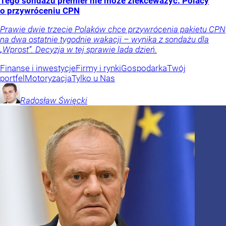
Tego sondażu premier nie może zlekceważyć. Polacy
o przywróceniu CPN
Prawie dwie trzecie Polaków chce przywrócenia pakietu CPN
na dwa ostatnie tygodnie wakacji – wynika z sondażu dla
„Wprost”. Decyzja w tej sprawie lada dzień.
Finanse i inwestycje
Firmy i rynki
Gospodarka
Twój
portfel
Motoryzacja
Tylko u Nas
Radosław
Święcki