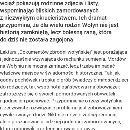
wciąż pokazują rodzinne zdjęcia i listy,
wspominając bliskich zamordowanych
z niezwykłym okrucieństwem. Ich dramat
przypomina, że dla wielu rodzin Wołyń nie jest
historią zamkniętą, lecz bolesną raną, która
do dziś nie została zagojona.
Lektura „Dokumentów zbrodni wołyńskiej” jest porażająca
i jednocześnie wzywająca do rachunku sumienia. Mordów
na Wołyniu nie można zamazać, lecz trzeba im nadać
właściwe miejsce w świadomości historycznej. Tak jak
godny pochówek i troska o grób świadczy o miłości dzieci
do rodziców, tak wspólnota państwowa ma obowiązek
zatroszczyć się o swoich pomordowanych obywateli
i godnie ich pochować. Przypomnienie o rzezi wołyńskiej
i rzeczywiste rozwiązanie problemu jest zobowiązaniem
cywilizowanych ludzi. Nikt nie mówi o żadnej zemście,
ale o poszanowaniu ludzkiej godności zamordowanych,
której odmówili im zdegenerowani oprawcy.