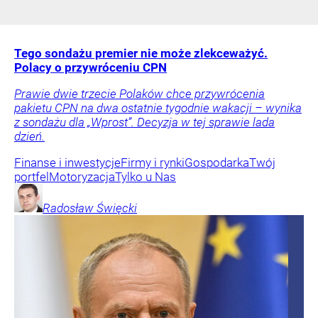
Tego sondażu premier nie może zlekceważyć.
Polacy o przywróceniu CPN
Prawie dwie trzecie Polaków chce przywrócenia
pakietu CPN na dwa ostatnie tygodnie wakacji – wynika
z sondażu dla „Wprost”. Decyzja w tej sprawie lada
dzień.
Finanse i inwestycje
Firmy i rynki
Gospodarka
Twój
portfel
Motoryzacja
Tylko u Nas
Radosław
Święcki