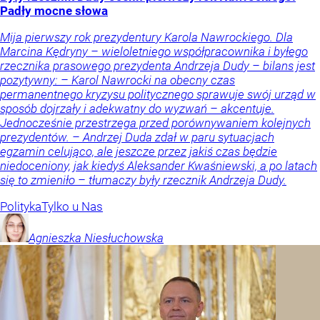
Padły mocne słowa
Mija pierwszy rok prezydentury Karola Nawrockiego. Dla
Marcina Kędryny – wieloletniego współpracownika i byłego
rzecznika prasowego prezydenta Andrzeja Dudy – bilans jest
pozytywny: – Karol Nawrocki na obecny czas
permanentnego kryzysu politycznego sprawuje swój urząd w
sposób dojrzały i adekwatny do wyzwań – akcentuje.
Jednocześnie przestrzega przed porównywaniem kolejnych
prezydentów. – Andrzej Duda zdał w paru sytuacjach
egzamin celująco, ale jeszcze przez jakiś czas będzie
niedoceniony, jak kiedyś Aleksander Kwaśniewski, a po latach
się to zmieniło – tłumaczy były rzecznik Andrzeja Dudy.
Polityka
Tylko u Nas
Agnieszka
Niesłuchowska