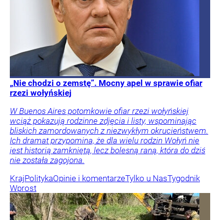
„Nie chodzi o zemstę”. Mocny apel w sprawie ofiar
rzezi wołyńskiej
W Buenos Aires potomkowie ofiar rzezi wołyńskiej
wciąż pokazują rodzinne zdjęcia i listy, wspominając
bliskich zamordowanych z niezwykłym okrucieństwem.
Ich dramat przypomina, że dla wielu rodzin Wołyń nie
jest historią zamkniętą, lecz bolesną raną, która do dziś
nie została zagojona.
Kraj
Polityka
Opinie i komentarze
Tylko u Nas
Tygodnik
Wprost