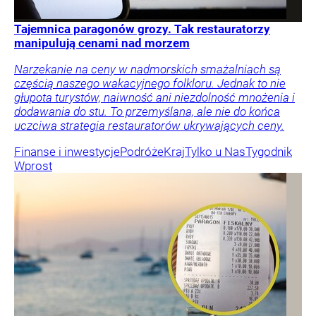
Tajemnica paragonów grozy. Tak restauratorzy
manipulują cenami nad morzem
Narzekanie na ceny w nadmorskich smażalniach są
częścią naszego wakacyjnego folkloru. Jednak to nie
głupota turystów, naiwność ani niezdolność mnożenia i
dodawania do stu. To przemyślana, ale nie do końca
uczciwa strategia restauratorów ukrywających ceny.
Finanse i inwestycje
Podróże
Kraj
Tylko u Nas
Tygodnik
Wprost