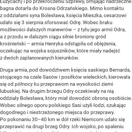
Łużycach) i po przekroczeniu Szprewy, omijając nadrzeczne
bagna dotarła do Krosna Odrzańskiego. Mimo kontaktu
z oddziałami syna Bolesława, księcia Mieszka, cesarzowi
udało się 3 sierpnia sforsować Odrę. Wobec braku
możliwości dalszych manewrów – z tyłu jego armii Odra,
a z przodu w dalszym ciągu silnie broniony gród
krośnieński – armia Henryka odstąpiła od oblężenia,
oczekując na wojska sojuszników, które miały nadejść
z dwóch zaplanowanych kierunków.
Druga armia, pod dowództwem księcia saskiego Bernarda,
stojącego na czele Sasów i posiłków wieleckich, kierowała
się od północy ku przeprawom na wysokości ziemi
lubuskiej. Na drugim brzegu Odry oczekiwały na nią
oddziały Bolesława, który miał dowodzić obroną osobiście.
Wobec silnego oporu polskiego Sasi użyli łodzi, szukając
dogodnego i niestrzeżonego miejsca do przeprawy.
Po pokonaniu 30–40 km w dół rzeki Niemcom udało się
przeprawić na drugi brzeg Odry. Ich wojsko, po spaleniu