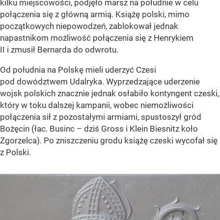
kilku miejscowości, podjęło marsz na południe w celu
połączenia się z główną armią. Książę polski, mimo
początkowych niepowodzeń, zablokował jednak
napastnikom możliwość połączenia się z Henrykiem
II i zmusił Bernarda do odwrotu.
Od południa na Polskę mieli uderzyć Czesi
pod dowództwem Udalryka. Wyprzedzające uderzenie
wojsk polskich znacznie jednak osłabiło kontyngent czeski,
który w toku dalszej kampanii, wobec niemożliwości
połączenia sił z pozostałymi armiami, spustoszył gród
Bożęcin (łac. Businc – dziś Gross i Klein Biesnitz koło
Zgorzelca). Po zniszczeniu grodu książę czeski wycofał się
z Polski.