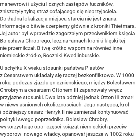
manewrowi i użyciu licznych zastępów łuczników,
zniszczyły tylną straż cofającego się nieprzyjaciela.
Dokładna lokalizacja miejsca starcia nie jest znana.
Informacje o bitwie czerpiemy głównie z kroniki Thietmara.
Jej autor był wprawdzie zagorzałym przeciwnikiem księcia
Bolesława Chrobrego, lecz na łamach kroniki klęski tej
nie przemilczał. Bitwę krótko wspomina również inne
niemieckie źródło, Roczniki Kwedlinburskie.
U schyłku X wieku stosunki państwa Piastów
z Cesarstwem układały się raczej bezkonfliktowo. W 1000
roku, podczas zjazdu gnieźnieńskiego, między Bolesławem
Chrobrym a cesarzem Ottonem III zapanowały wręcz
przyjazne stosunki. Dwa lata później jednak Otton III zmarł
w niewyjaśnionych okolicznościach. Jego następca, król
i późniejszy cesarz Henryk II nie zamierzał kontynuować
polityki swego poprzednika. Bolesław Chrobry,
wykorzystując opór części książąt niemieckich przeciw
wyborowi nowego władcy, opanował jeszcze w 1002 roku