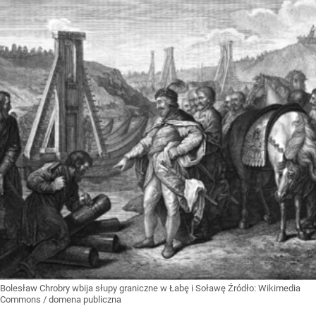
Bolesław Chrobry wbija słupy graniczne w Łabę i Soławę
Źródło:
Wikimedia
Commons
/
domena publiczna