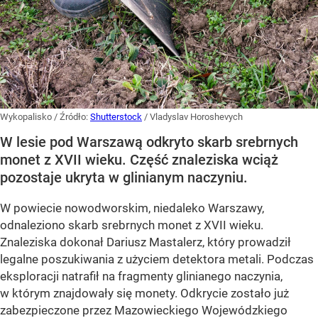
Wykopalisko
/ Źródło:
Shutterstock
/
Vladyslav Horoshevych
W lesie pod Warszawą odkryto skarb srebrnych
monet z XVII wieku. Część znaleziska wciąż
pozostaje ukryta w glinianym naczyniu.
W powiecie nowodworskim, niedaleko Warszawy,
odnaleziono
skarb srebrnych monet z XVII wieku
.
Znaleziska dokonał Dariusz Mastalerz, który prowadził
legalne poszukiwania z użyciem detektora metali. Podczas
eksploracji natrafił na
fragmenty glinianego naczynia
,
w którym znajdowały się monety. Odkrycie zostało już
zabezpieczone przez Mazowieckiego Wojewódzkiego