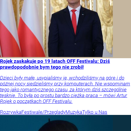
Rojek zaskakuje po 19 latach OFF Festivalu: Dziś
prawdopodobnie bym tego nie zrobił
Dzieci były małe, usypialiśmy je, wchodziliśmy na górę i do
późnej nocy siedzieliśmy przy komputerach. Nie wspominam
tego jako romantycznego czasu, za którym dziś szczególnie
tęsknię. To była po prostu bardzo ciężka praca – mówi Artur
Rojek o początkach OFF Festivalu.
Rozrywka
Festiwale/Przeglądy
Muzyka
Tylko u Nas