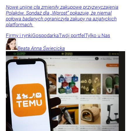
Nowe unijne cła zmieniły zakupowe przyzwyczajenia
Polaków. Sondaż dla „Wprost” pokazuje, że niemal
połowa badanych ograniczyła zakupy na azjatyckich
platformach.
Firmy i rynki
Gospodarka
Twój portfel
Tylko u Nas
Beata Anna
Święcicka