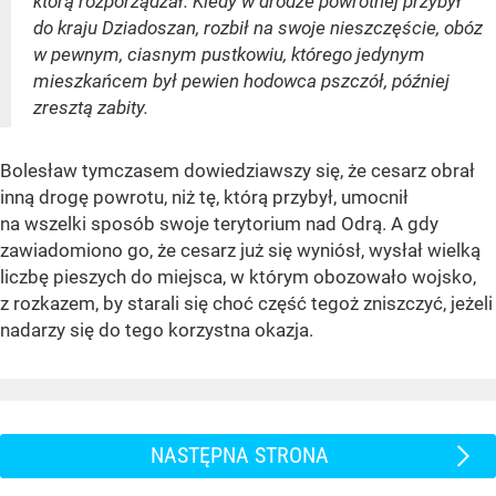
którą rozporządzał. Kiedy w drodze powrotnej przybył
do kraju Dziadoszan, rozbił na swoje nieszczęście, obóz
w pewnym, ciasnym pustkowiu, którego jedynym
mieszkańcem był pewien hodowca pszczół, później
zresztą zabity.
Bolesław tymczasem dowiedziawszy się, że cesarz obrał
inną drogę powrotu, niż tę, którą przybył, umocnił
na wszelki sposób swoje terytorium nad Odrą. A gdy
zawiadomiono go, że cesarz już się wyniósł, wysłał wielką
liczbę pieszych do miejsca, w którym obozowało wojsko,
z rozkazem, by starali się choć część tegoż zniszczyć, jeżeli
nadarzy się do tego korzystna okazja.
NASTĘPNA STRONA