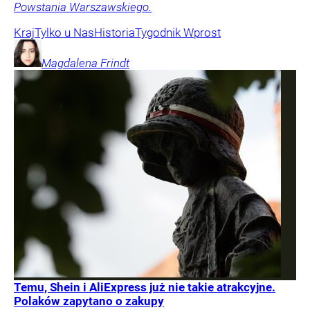
Powstania Warszawskiego.
Kraj
Tylko u Nas
Historia
Tygodnik Wprost
Magdalena
Frindt
Temu, Shein i AliExpress już nie takie atrakcyjne.
Polaków zapytano o zakupy