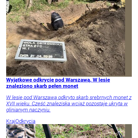
Wyjątkowe odkrycie pod Warszawą. W lesie
znaleziono skarb pełen monet
W lesie pod Warszawą odkryto skarb srebrnych monet z
XVII wieku. Część znaleziska wciąż pozostaje ukryta w
glinianym naczyniu.
Kraj
Odkrycia