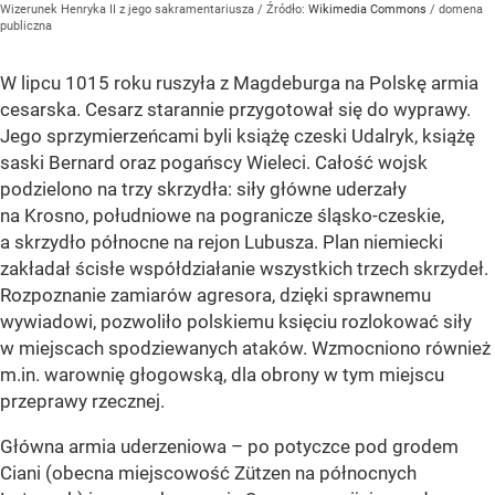
Wizerunek Henryka II z jego sakramentariusza
/ Źródło:
Wikimedia Commons
/
domena
publiczna
W lipcu 1015 roku ruszyła z Magdeburga na Polskę armia
cesarska. Cesarz starannie przygotował się do wyprawy.
Jego sprzymierzeńcami byli książę czeski Udalryk, książę
saski Bernard oraz pogańscy Wieleci. Całość wojsk
podzielono na trzy skrzydła: siły główne uderzały
na Krosno, południowe na pogranicze śląsko-czeskie,
a skrzydło północne na rejon Lubusza. Plan niemiecki
zakładał ścisłe współdziałanie wszystkich trzech skrzydeł.
Rozpoznanie zamiarów agresora, dzięki sprawnemu
wywiadowi, pozwoliło polskiemu księciu rozlokować siły
w miejscach spodziewanych ataków. Wzmocniono również
m.in. warownię głogowską, dla obrony w tym miejscu
przeprawy rzecznej.
Główna armia uderzeniowa – po potyczce pod grodem
Ciani (obecna miejscowość Zützen na północnych