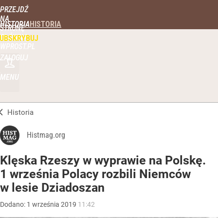
PRZEJDŹ
NA
HISTORIA
STRONĘ
GŁÓWNĄ
UBSKRYBUJ
WPROST.PL
ZALOGUJ
MENU
Historia
Histmag.org
Klęska Rzeszy w wyprawie na Polskę.
1 września Polacy rozbili Niemców
w lesie Dziadoszan
Dodano:
1
września
2019
11:42