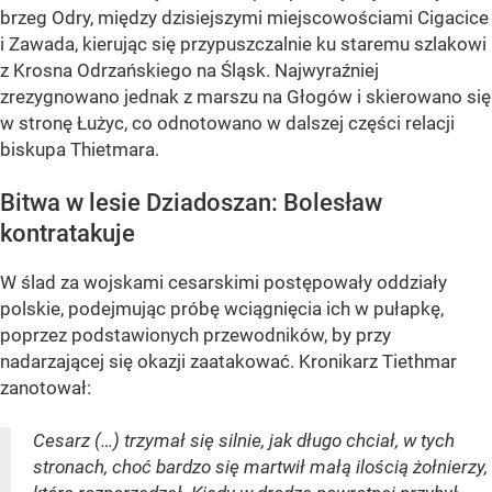
brzeg Odry, między dzisiejszymi miejscowościami Cigacice
i Zawada, kierując się przypuszczalnie ku staremu szlakowi
z Krosna Odrzańskiego na Śląsk. Najwyraźniej
zrezygnowano jednak z marszu na Głogów i skierowano się
w stronę Łużyc, co odnotowano w dalszej części relacji
biskupa Thietmara.
Bitwa w lesie Dziadoszan: Bolesław
kontratakuje
W ślad za wojskami cesarskimi postępowały oddziały
polskie, podejmując próbę wciągnięcia ich w pułapkę,
poprzez podstawionych przewodników, by przy
nadarzającej się okazji zaatakować. Kronikarz Tiethmar
zanotował:
Cesarz (…) trzymał się silnie, jak długo chciał, w tych
stronach, choć bardzo się martwił małą ilością żołnierzy,