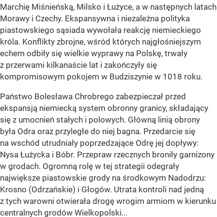
Marchię Miśnieńską, Milsko i Łużyce, a w następnych latach
Morawy i Czechy. Ekspansywna i niezależna polityka
piastowskiego sąsiada wywołała reakcję niemieckiego
króla. Konflikty zbrojne, wśród których najgłośniejszym
echem odbiły się wielkie wyprawy na Polskę, trwały
z przerwami kilkanaście lat i zakończyły się
kompromisowym pokojem w Budziszynie w 1018 roku.
Państwo Bolesława Chrobrego zabezpieczał przed
ekspansją niemiecką system obronny granicy, składający
się z umocnień stałych i polowych. Główną linią obrony
była Odra oraz przyległe do niej bagna. Przedarcie się
na wschód utrudniały poprzedzające Odrę jej dopływy:
Nysa Łużycka i Bóbr. Przepraw rzecznych broniły garnizony
w grodach. Ogromną rolę w tej strategii odegrały
największe piastowskie grody na środkowym Nadodrzu:
Krosno (Odrzańskie) i Głogów. Utrata kontroli nad jedną
z tych warowni otwierała drogę wrogim armiom w kierunku
centralnych grodów Wielkopolski...