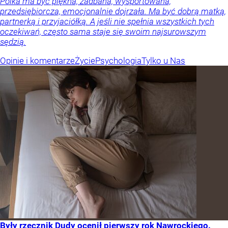
Polka ma być piękna, zadbana, wysportowana,
przedsiębiorcza, emocjonalnie dojrzała. Ma być dobrą matką,
partnerką i przyjaciółką. A jeśli nie spełnia wszystkich tych
oczekiwań, często sama staje się swoim najsurowszym
sędzią.
Opinie i komentarze
Życie
Psychologia
Tylko u Nas
Były rzecznik Dudy ocenił pierwszy rok Nawrockiego.