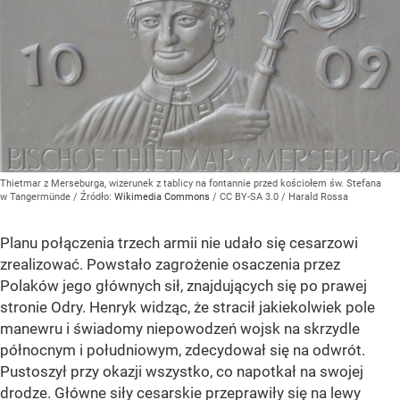
Thietmar z Merseburga, wizerunek z tablicy na fontannie przed kościołem św. Stefana
w Tangermünde
/ Źródło:
Wikimedia Commons
/
CC BY-SA 3.0 / Harald Rossa
Planu połączenia trzech armii nie udało się cesarzowi
zrealizować. Powstało zagrożenie osaczenia przez
Polaków jego głównych sił, znajdujących się po prawej
stronie Odry. Henryk widząc, że stracił jakiekolwiek pole
manewru i świadomy niepowodzeń wojsk na skrzydle
północnym i południowym, zdecydował się na odwrót.
Pustoszył przy okazji wszystko, co napotkał na swojej
drodze. Główne siły cesarskie przeprawiły się na lewy