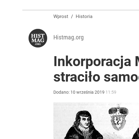
Wprost
/
Historia
Histmag.org
Inkorporacja
straciło sam
Dodano:
10
września
2019
11:59