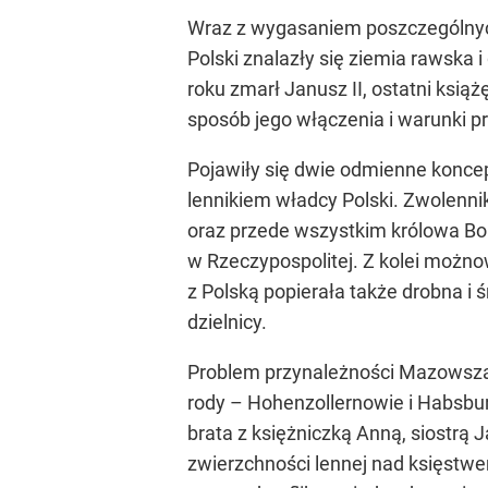
Wraz z wygasaniem poszczególnych 
Polski znalazły się ziemia rawska 
roku zmarł Janusz II, ostatni ksią
sposób jego włączenia i warunki pr
Pojawiły się dwie odmienne koncep
lennikiem władcy Polski. Zwolenni
oraz przede wszystkim królowa Bon
w Rzeczypospolitej. Z kolei możn
z Polską popierała także drobna i 
dzielnicy.
Problem przynależności Mazowsza 
rody – Hohenzollernowie i Habsb
brata z księżniczką Anną, siostrą 
zwierzchności lennej nad księstw