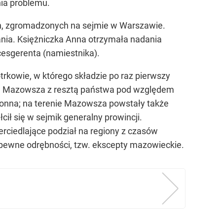
nia problemu.
ch, zgromadzonych na sejmie w Warszawie.
ania. Księżniczka Anna otrzymała nadania
cesgerenta (namiestnika).
otrkowie, w którego składzie po raz pierwszy
nie Mazowsza z resztą państwa pod względem
oronna; na terenie Mazowsza powstały także
ił się w sejmik generalny prowincji.
rciedlające podział na regiony z czasów
k pewne odrębności, tzw. ekscepty mazowieckie.
nkorporację samodzielnego dotąd księstwa do Królestwa