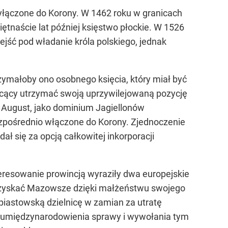
zyłączone do Korony. W 1462 roku w granicach
ętnaście lat później księstwo płockie. W 1526
zejść pod władanie króla polskiego, jednak
zymałoby ono osobnego księcia, który miał być
chcący utrzymać swoją uprzywilejowaną pozycję
t August, jako dominium Jagiellonów
zpośrednio włączone do Korony. Zjednoczenie
ł się za opcją całkowitej inkorporacji
resowanie prowincją wyraziły dwa europejskie
pozyskać Mazowsze dzięki małżeństwu swojego
 piastowską dzielnicę w zamian za utratę
a umiędzynarodowienia sprawy i wywołania tym