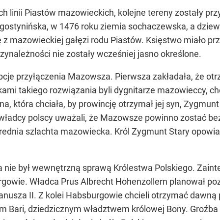
linii Piastów mazowieckich, kolejne tereny zostały pr
i gostynińska, w 1476 roku ziemia sochaczewska, a dziewi
żę z mazowieckiej gałęzi rodu Piastów. Księstwo miało pr
zynależności nie zostały wcześniej jasno określone.
cje przyłączenia Mazowsza. Pierwsza zakładała, że otr
kami takiego rozwiązania byli dygnitarze mazowieccy, 
a, która chciała, by prowincję otrzymał jej syn, Zygmun
owładcy polscy uważali, że Mazowsze powinno zostać be
średnia szlachta mazowiecka. Król Zygmunt Stary opowiada
nie był wewnętrzną sprawą Królestwa Polskiego. Zainte
urgowie. Władca Prus Albrecht Hohenzollern planował 
Janusza II. Z kolei Habsburgowie chcieli otrzymać dawną
em Bari, dziedzicznym władztwem królowej Bony. Groźb