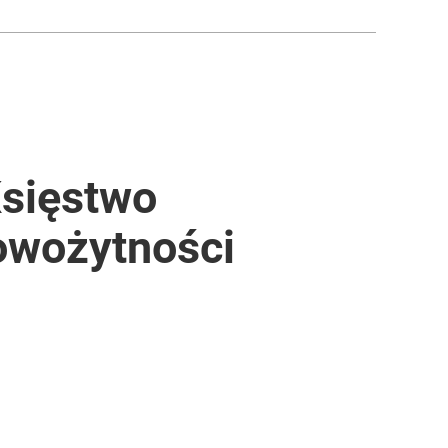
Księstwo
nowożytności