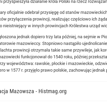
 przyśpieszyła działanie króla Polski na rzecz rozwiąza
ary oficjalnie odebrał przysięgę od stanów mazowiecki
ów przyłączenia prowincji, realizując częściowo ich żąd
o nieistniejący w innych prowincjach Królestwa urząd wi
łoszona jednak dopiero trzy lata później, na sejmie w Pi
senatorowie mazowieccy. Stopniowo nastąpiło ujednolica
lachta prowincji otrzymała takie same przywileje, jak k
azowiecki funkcjonował do 1540 roku, później przekształc
zy województwa: rawskie, płockie i mazowieckie, odzwie
ero w 1577 r. przyjęło prawo polskie, zachowując jedna
racja Mazowsza - Histmag.org
żył przysięgę na wierność królowi Zygmuntowi Staremu, potwierdzając i