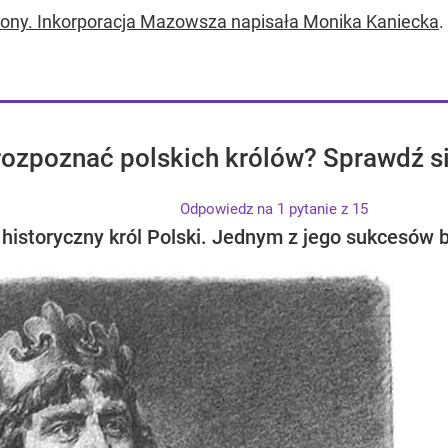
rony. Inkorporacja Mazowsza napisała Monika Kaniecka
.
 rozpoznać polskich królów? Sprawdź s
Odpowiedz na 1 pytanie z 15
historyczny król Polski. Jednym z jego sukcesów 