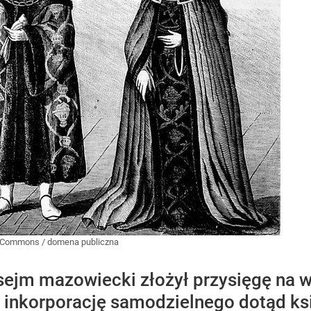
a Commons
/
domena publiczna
sejm mazowiecki złożył przysięgę na 
 inkorporację samodzielnego dotąd ks