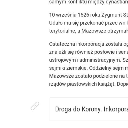
samym konfliktu między dynastiami
10 września 1526 roku Zygmunt St
Udało mu się przekonać przeciwnik
terytorialne, a Mazowsze otrzymał
Ostateczna inkorporacja została og
znaleźli się również posłowie i 
ustrojowym i administracyjnym. Sz
sejmiki ziemskie. Oddzielny sejm m
Mazowsze zostało podzielone na tr
rządów piastowskich książąt. Dopi
Droga do Korony. Inkorpo
10 września 1526 roku sejm mazowiecki zło