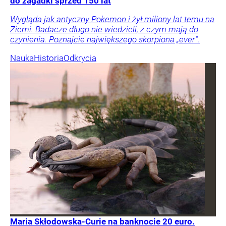
do zagadki sprzed 150 lat
Wygląda jak antyczny Pokemon i żył miliony lat temu na
Ziemi. Badacze długo nie wiedzieli, z czym mają do
czynienia. Poznajcie największego skorpiona „ever”.
Nauka
Historia
Odkrycia
Maria Skłodowska-Curie na banknocie 20 euro.