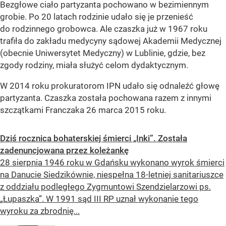
Bezgłowe ciało partyzanta pochowano w bezimiennym
grobie. Po 20 latach rodzinie udało się je przenieść
do rodzinnego grobowca. Ale czaszka już w 1967 roku
trafiła do zakładu medycyny sądowej Akademii Medycznej
(obecnie Uniwersytet Medyczny) w Lublinie, gdzie, bez
zgody rodziny, miała służyć celom dydaktycznym.
W 2014 roku prokuratorom IPN udało się odnaleźć głowę
partyzanta. Czaszka została pochowana razem z innymi
szczątkami Franczaka 26 marca 2015 roku.
Dziś rocznica bohaterskiej śmierci „Inki”. Została
zadenuncjowana przez koleżankę
28 sierpnia 1946 roku w Gdańsku wykonano wyrok śmierci
na Danucie Siedzikównie, niespełna 18-letniej sanitariuszce
z oddziału podległego Zygmuntowi Szendzielarzowi ps.
„Łupaszka”. W 1991 sąd III RP uznał wykonanie tego
wyroku za zbrodnię...