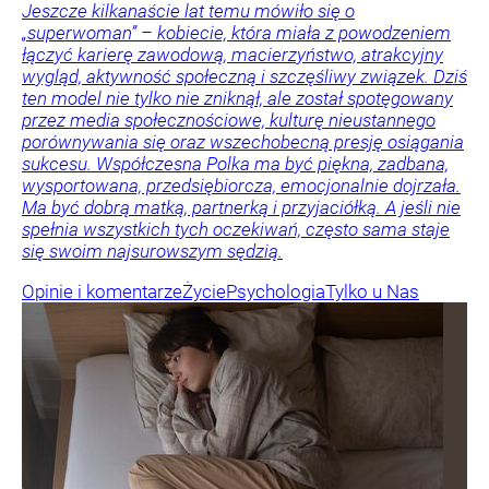
Jeszcze kilkanaście lat temu mówiło się o
„superwoman” – kobiecie, która miała z powodzeniem
łączyć karierę zawodową, macierzyństwo, atrakcyjny
wygląd, aktywność społeczną i szczęśliwy związek. Dziś
ten model nie tylko nie zniknął, ale został spotęgowany
przez media społecznościowe, kulturę nieustannego
porównywania się oraz wszechobecną presję osiągania
sukcesu. Współczesna Polka ma być piękna, zadbana,
wysportowana, przedsiębiorcza, emocjonalnie dojrzała.
Ma być dobrą matką, partnerką i przyjaciółką. A jeśli nie
spełnia wszystkich tych oczekiwań, często sama staje
się swoim najsurowszym sędzią.
Opinie i komentarze
Życie
Psychologia
Tylko u Nas