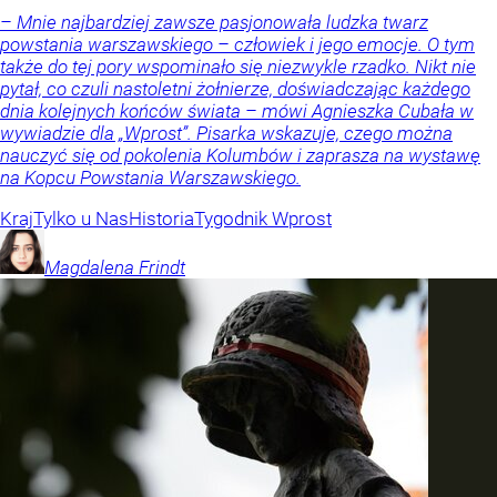
– Mnie najbardziej zawsze pasjonowała ludzka twarz
powstania warszawskiego – człowiek i jego emocje. O tym
także do tej pory wspominało się niezwykle rzadko. Nikt nie
pytał, co czuli nastoletni żołnierze, doświadczając każdego
dnia kolejnych końców świata – mówi Agnieszka Cubała w
wywiadzie dla „Wprost”. Pisarka wskazuje, czego można
nauczyć się od pokolenia Kolumbów i zaprasza na wystawę
na Kopcu Powstania Warszawskiego.
Kraj
Tylko u Nas
Historia
Tygodnik Wprost
Magdalena
Frindt