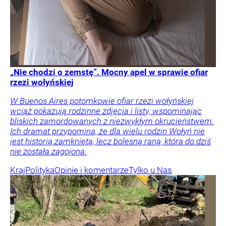
„Nie chodzi o zemstę”. Mocny apel w sprawie ofiar
rzezi wołyńskiej
W Buenos Aires potomkowie ofiar rzezi wołyńskiej
wciąż pokazują rodzinne zdjęcia i listy, wspominając
bliskich zamordowanych z niezwykłym okrucieństwem.
Ich dramat przypomina, że dla wielu rodzin Wołyń nie
jest historią zamkniętą, lecz bolesną raną, która do dziś
nie została zagojona.
Kraj
Polityka
Opinie i komentarze
Tylko u Nas