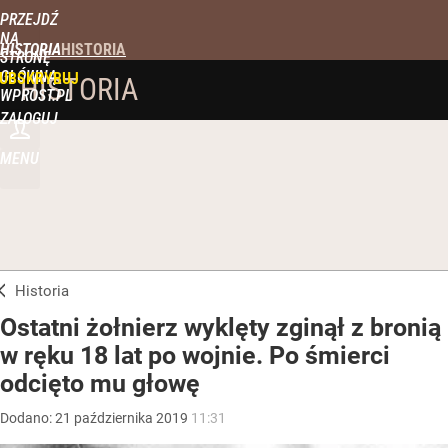
PRZEJDŹ
NA
HISTORIA
STRONĘ
GŁÓWNĄ
UBSKRYBUJ
HISTORIA
WPROST.PL
ZALOGUJ
MENU
Historia
Ostatni żołnierz wyklęty zginął z bronią
w ręku 18 lat po wojnie. Po śmierci
odcięto mu głowę
Dodano:
21
października
2019
11:31