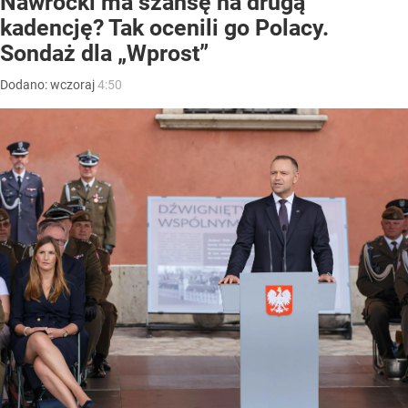
Nawrocki ma szansę na drugą
kadencję? Tak ocenili go Polacy.
Sondaż dla „Wprost”
Dodano:
wczoraj
4:50