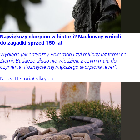
Największy skorpion w historii? Naukowcy wrócili
do zagadki sprzed 150 lat
Wygląda jak antyczny Pokemon i żył miliony lat temu na
Ziemi. Badacze długo nie wiedzieli, z czym mają do
czynienia. Poznajcie największego skorpiona „ever”.
Nauka
Historia
Odkrycia