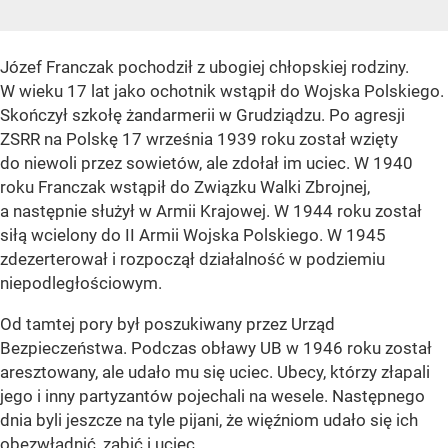
Józef Franczak pochodził z ubogiej chłopskiej rodziny.
W wieku 17 lat jako ochotnik wstąpił do Wojska Polskiego.
Skończył szkołę żandarmerii w Grudziądzu. Po agresji
ZSRR na Polskę 17 września 1939 roku został wzięty
do niewoli przez sowietów, ale zdołał im uciec. W 1940
roku Franczak wstąpił do Związku Walki Zbrojnej,
a następnie służył w Armii Krajowej. W 1944 roku został
siłą wcielony do II Armii Wojska Polskiego. W 1945
zdezerterował i rozpoczął działalność w podziemiu
niepodległościowym.
Od tamtej pory był poszukiwany przez Urząd
Bezpieczeństwa. Podczas obławy UB w 1946 roku został
aresztowany, ale udało mu się uciec. Ubecy, którzy złapali
jego i inny partyzantów pojechali na wesele. Następnego
dnia byli jeszcze na tyle pijani, że więźniom udało się ich
obezwładnić, zabić i uciec.