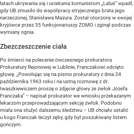
latach ukrywania się i uciekania komunistom „Laluś” wpadł,
gdy UB zmusiło do współpracy stryjecznego brata jego
narzeczonej, Stanisława Mazura. Został otoczony w swojej
kryjówce przez 35 funkcjonariuszy ZOMO i zginął podczas
wymiany ognia.
Zbezczeszczenie ciała
Po śmierci na polecenie ówczesnego prokuratora
Prokuratury Rejonowej w Lublinie, Franczakowi odcięto
głowę. „Powołując się na pismo prokuratury z dnia 24
października 1963 roku i na ustną rozmowę z dr.
Iwaszkiewiczem proszę o zdjęcie głowy ze zwłok Józefa
Franczaka” – napisał prokurator we wniosku przekazanym
lekarzom przeprowadzającym sekcję zwłok. Podobno
miała ona służyć dalszemu śledztwu – UB chciało ustalić
u kogo Franczak leczył zęby, gdy był poszukiwany listem
gończym.