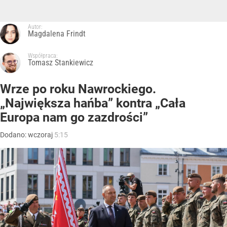
Autor:
Magdalena Frindt
Współpraca:
Tomasz Stankiewicz
Wrze po roku Nawrockiego.
„Największa hańba” kontra „Cała
Europa nam go zazdrości”
Dodano:
wczoraj
5:15