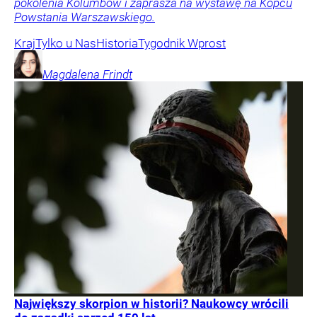
pokolenia Kolumbów i zaprasza na wystawę na Kopcu
Powstania Warszawskiego.
Kraj
Tylko u Nas
Historia
Tygodnik Wprost
Magdalena
Frindt
Największy skorpion w historii? Naukowcy wrócili