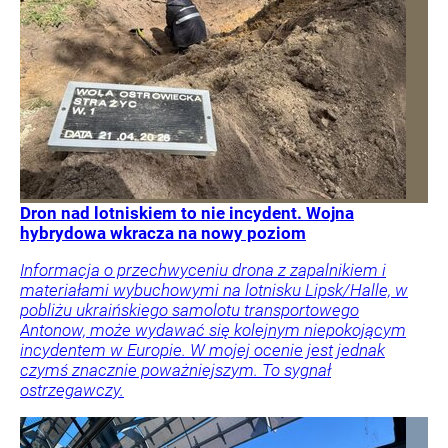
Dron nad lotniskiem to nie incydent. Wojna
hybrydowa wkracza na nowy poziom
Informacja o przechwyceniu drona z zapalnikiem i
materiałami wybuchowymi na lotnisku Lipsk/Halle, w
pobliżu ukraińskiego samolotu transportowego
Antonow, może wydawać się kolejnym niepokojącym
incydentem w Europie. W mojej ocenie jest jednak
czymś znacznie poważniejszym. To sygnał
ostrzegawczy.