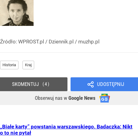
Źródło:
WPROST.pl
/
Dziennik.pl / muzhp.pl
Historia
Kraj
SKOMENTUJ
UDOSTĘPNIJ
4
Obserwuj nas
w
Google News
„Białe karty” powstania warszawskiego. Badaczka: Nikt
o to nie pytał