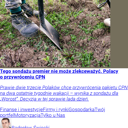
Tego sondażu premier nie może zlekceważyć. Polacy
o przywróceniu CPN
Prawie dwie trzecie Polaków chce przywrócenia pakietu CPN
na dwa ostatnie tygodnie wakacji – wynika z sondażu dla
„Wprost”. Decyzja w tej sprawie lada dzień.
Finanse i inwestycje
Firmy i rynki
Gospodarka
Twój
portfel
Motoryzacja
Tylko u Nas
Radosław
Święcki