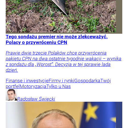
Tego sondażu premier nie może zlekceważyć.
Polacy o przywróceniu CPN
Prawie dwie trzecie Polaków chce przywrócenia
pakietu CPN na dwa ostatnie tygodnie wakacji – wynika
z sondażu dla „Wprost”. Decyzja w tej sprawie lada
dzień.
Finanse i inwestycje
Firmy i rynki
Gospodarka
Twój
portfel
Motoryzacja
Tylko u Nas
Radosław
Święcki