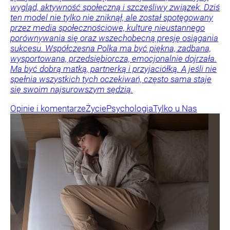
wygląd, aktywność społeczną i szczęśliwy związek. Dziś
ten model nie tylko nie zniknął, ale został spotęgowany
przez media społecznościowe, kulturę nieustannego
porównywania się oraz wszechobecną presję osiągania
sukcesu. Współczesna Polka ma być piękna, zadbana,
wysportowana, przedsiębiorcza, emocjonalnie dojrzała.
Ma być dobrą matką, partnerką i przyjaciółką. A jeśli nie
spełnia wszystkich tych oczekiwań, często sama staje
się swoim najsurowszym sędzią.
Opinie i komentarze
Życie
Psychologia
Tylko u Nas