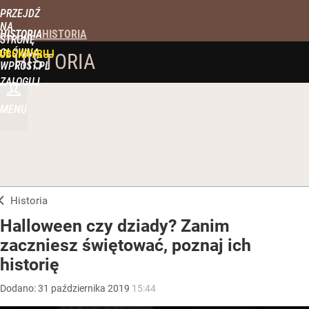
PRZEJDŹ
NA
HISTORIA
STRONĘ
GŁÓWNĄ
UBSKRYBUJ
HISTORIA
WPROST.PL
ZALOGUJ
MENU
Historia
Halloween czy dziady? Zanim
zaczniesz świętować, poznaj ich
historię
Dodano:
31
października
2019
15:44