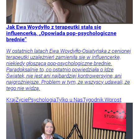
Jak Ewa Woydyłło z terapeutki stała się
influencerką. „Opowiada pop-psychologiczne
brednie”
W ostatnich latach Ewa Woydyłło-Osiatyńska z cenionej
terapeutki uzależnień zamieniła się w influencerkę,
niekiedy głoszącą pop-psychologiczne brednie.
Paradoksalnie to, co ostatnio powiedziała o Idze
Świątek, nie jest ani najbardziej kontrowersyjne, ani
najgroźniejsze. Problem w tym, że wszyscy udawali, że
tego nie widzą.
Kraj
Życie
Psychologia
Tylko u Nas
Tygodnik Wprost