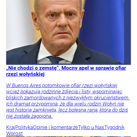
„Nie chodzi o zemstę”. Mocny apel w sprawie ofiar
rzezi wołyńskiej
W Buenos Aires potomkowie ofiar rzezi wołyńskiej
wciąż pokazują rodzinne zdjęcia i listy, wspominając
bliskich zamordowanych z niezwykłym okrucieństwem.
Ich dramat przypomina, że dla wielu rodzin Wołyń nie
jest historią zamkniętą, lecz bolesną raną, która do dziś
nie została zagojona.
Kraj
Polityka
Opinie i komentarze
Tylko u Nas
Tygodnik
Wprost