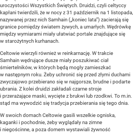
uroczystości Wszystkich Świętych. Druidzi, czyli celtyccy
kapłani twierdzili, że w nocy z 31 październik na 1 listopada,
nazywanej przez nich Samhain („koniec lata”) zacierają się
granice pomiędzy światem żywych, a umarłych. Wędrówkę
między wymiarami miały ułatwiać portale znajdujące się
w starożytnych kurhanach.
Celtowie wierzyli również w reinkarnację. W trakcie
Samhain wędrujące dusze miały poszukiwać ciał
śmiertelników, w których będą mogły zamieszkać
w następnym roku. Żeby uchronić się przed złymi duchami
zwyczajowo przebierano się w najgorsze, brudne i podarte
ubrania. Z kolei druidzi zakładali czarne stroje
i przerażające maski, wycięte z brukwi lub rzodkwi. To m.in.
stąd ma wywodzić się tradycja przebierania się tego dnia.
W swoich domach Celtowie gasili wszelkie ogniska,
kaganki i pochodnie, żeby wyglądały na zimne
i niegościnne, a poza domem wystawiali żywność