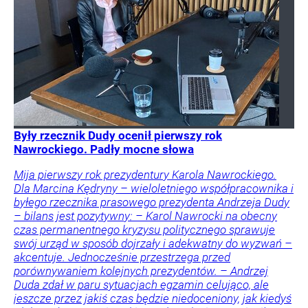
Były rzecznik Dudy ocenił pierwszy rok
Nawrockiego. Padły mocne słowa
Mija pierwszy rok prezydentury Karola Nawrockiego.
Dla Marcina Kędryny – wieloletniego współpracownika i
byłego rzecznika prasowego prezydenta Andrzeja Dudy
– bilans jest pozytywny: – Karol Nawrocki na obecny
czas permanentnego kryzysu politycznego sprawuje
swój urząd w sposób dojrzały i adekwatny do wyzwań –
akcentuje. Jednocześnie przestrzega przed
porównywaniem kolejnych prezydentów. – Andrzej
Duda zdał w paru sytuacjach egzamin celująco, ale
jeszcze przez jakiś czas będzie niedoceniony, jak kiedyś