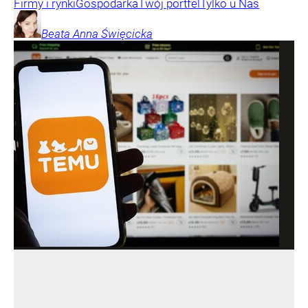
Firmy i rynki
Gospodarka
Twój portfel
Tylko u Nas
Beata Anna
Święcicka