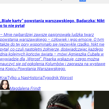
„Białe karty” powstania warszawskiego. Badaczka: Nikt
o to nie pytał
– Mnie najbardziej zawsze pasjonowała ludzka twarz
powstania warszawskiego – człowiek i jego emocje. O tym
także do tej pory wspominało się niezwykle rzadko. Nikt nie
pytał, co czuli nastoletni żołnierze, doświadczając każdego
dnia kolejnych końców świata – mówi Agnieszka Cubała w
wywiadzie dla „Wprost”. Pisarka wskazuje, czego można
nauczyć się od pokolenia Kolumbów i zaprasza na wystawę
na Kopcu Powstania Warszawskiego.
Kraj
Tylko u Nas
Historia
Tygodnik Wprost
Magdalena
Frindt