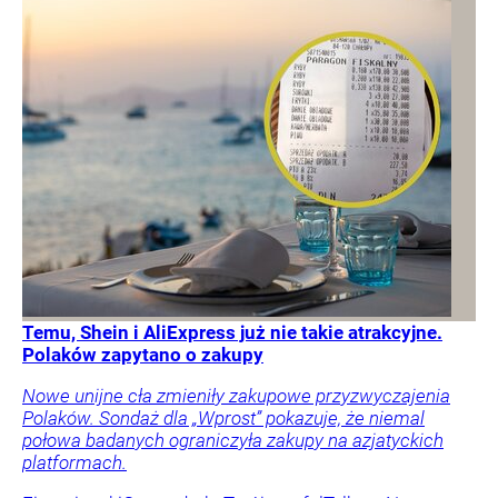
Temu, Shein i AliExpress już nie takie atrakcyjne.
Polaków zapytano o zakupy
Nowe unijne cła zmieniły zakupowe przyzwyczajenia
Polaków. Sondaż dla „Wprost” pokazuje, że niemal
połowa badanych ograniczyła zakupy na azjatyckich
platformach.