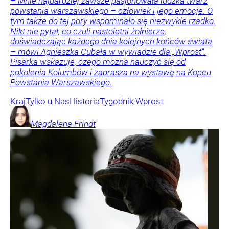
– Mnie najbardziej zawsze pasjonowała ludzka twarz
powstania warszawskiego – człowiek i jego emocje. O
tym także do tej pory wspominało się niezwykle rzadko.
Nikt nie pytał, co czuli nastoletni żołnierze,
doświadczając każdego dnia kolejnych końców świata
– mówi Agnieszka Cubała w wywiadzie dla „Wprost”.
Pisarka wskazuje, czego można nauczyć się od
pokolenia Kolumbów i zaprasza na wystawę na Kopcu
Powstania Warszawskiego.
Kraj
Tylko u Nas
Historia
Tygodnik Wprost
Magdalena
Frindt