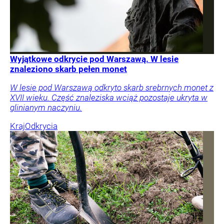
Wyjątkowe odkrycie pod Warszawą. W lesie
znaleziono skarb pełen monet
W lesie pod Warszawą odkryto skarb srebrnych monet z
XVII wieku. Część znaleziska wciąż pozostaje ukryta w
glinianym naczyniu.
Kraj
Odkrycia