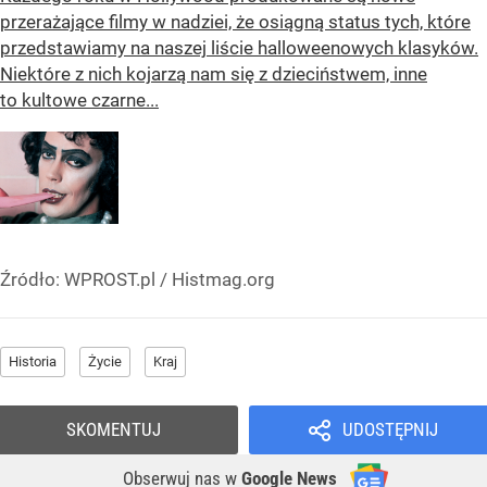
przerażające filmy w nadziei, że osiągną status tych, które
przedstawiamy na naszej liście halloweenowych klasyków.
Niektóre z nich kojarzą nam się z dzieciństwem, inne
to kultowe czarne...
Źródło:
WPROST.pl
/
Histmag.org
Historia
Życie
Kraj
SKOMENTUJ
UDOSTĘPNIJ
Obserwuj nas
w
Google News