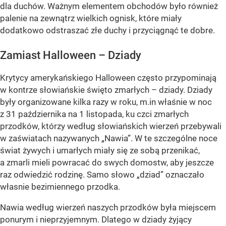
dla duchów. Ważnym elementem obchodów było również
palenie na zewnątrz wielkich ognisk, które miały
dodatkowo odstraszać złe duchy i przyciągnąć te dobre.
Zamiast Halloween – Dziady
Krytycy amerykańskiego Halloween często przypominają
w kontrze słowiańskie święto zmarłych – dziady. Dziady
były organizowane kilka razy w roku, m.in właśnie w noc
z 31 października na 1 listopada, ku czci zmarłych
przodków, którzy według słowiańskich wierzeń przebywali
w zaświatach nazywanych „Nawia”. W te szczególne noce
świat żywych i umarłych miały się ze sobą przenikać,
a zmarli mieli powracać do swych domostw, aby jeszcze
raz odwiedzić rodzinę. Samo słowo „dziad” oznaczało
własnie bezimiennego przodka.
Nawia według wierzeń naszych przodków była miejscem
ponurym i nieprzyjemnym. Dlatego w dziady żyjący