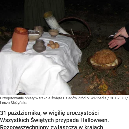
Przygotowanie obiaty w trakcie święta Dziadów
Źródło:
Wikipedia
/
CC BY 3.0 /
Lesza Ślężyńska
31 października, w wigilię uroczystości
Wszystkich Świętych przypada Halloween.
Rozpowszechniony zwłaszcza w krajach