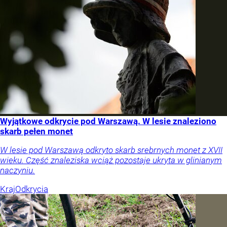
Wyjątkowe odkrycie pod Warszawą. W lesie znaleziono
skarb pełen monet
W lesie pod Warszawą odkryto skarb srebrnych monet z XVII
wieku. Część znaleziska wciąż pozostaje ukryta w glinianym
naczyniu.
Kraj
Odkrycia