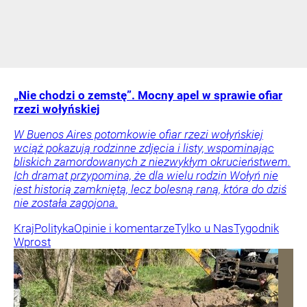
„Nie chodzi o zemstę”. Mocny apel w sprawie ofiar
rzezi wołyńskiej
W Buenos Aires potomkowie ofiar rzezi wołyńskiej
wciąż pokazują rodzinne zdjęcia i listy, wspominając
bliskich zamordowanych z niezwykłym okrucieństwem.
Ich dramat przypomina, że dla wielu rodzin Wołyń nie
jest historią zamkniętą, lecz bolesną raną, która do dziś
nie została zagojona.
Kraj
Polityka
Opinie i komentarze
Tylko u Nas
Tygodnik
Wprost