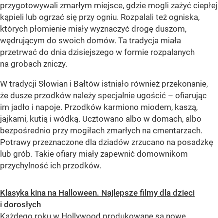
przygotowywali zmarłym miejsce, gdzie mogli zażyć ciepłej
kąpieli lub ogrzać się przy ogniu. Rozpalali też ogniska,
których płomienie miały wyznaczyć drogę duszom,
wędrującym do swoich domów. Ta tradycja miała
przetrwać do dnia dzisiejszego w formie rozpalanych
na grobach zniczy.
W tradycji Słowian i Bałtów istniało również przekonanie,
że dusze przodków należy specjalnie ugościć – ofiarując
im jadło i napoje. Przodków karmiono miodem, kaszą,
jajkami, kutią i wódką. Ucztowano albo w domach, albo
bezpośrednio przy mogiłach zmarłych na cmentarzach.
Potrawy przeznaczone dla dziadów zrzucano na posadzkę
lub grób. Takie ofiary miały zapewnić domownikom
przychylność ich przodków.
Klasyka kina na Halloween. Najlepsze filmy dla dzieci
i dorosłych
Każdego roku w Hollywood produkowane są nowe