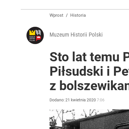
Wprost
/
Historia
Muzeum Historii Polski
Sto lat temu 
Piłsudski i P
z bolszewika
Dodano:
21
kwietnia
2020
7:06