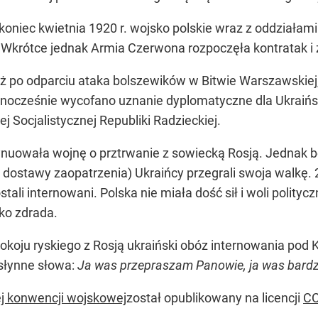
niec kwietnia 1920 r. wojsko polskie wraz z oddziałami 
. Wkrótce jednak Armia Czerwona rozpoczęła kontratak i
już po odparciu ataka bolszewików w Bitwie Warszawskiej
dnocześnie wycofano uznanie dyplomatyczne dla Ukraiński
ej Socjalistycznej Republiki Radzieckiej.
uowała wojnę o prztrwanie z sowiecką Rosją. Jednak be
ostawy zaopatrzenia) Ukraińcy przegrali swoja walkę. 2
tali internowani. Polska nie miała dość sił i woli polityc
ko zdrada.
okoju ryskiego z Rosją ukraiński obóz internowania pod
 słynne słowa:
Ja was przepraszam Panowie, ja was bardzo
ej konwencji wojskowej
został opublikowany na licencji
CC