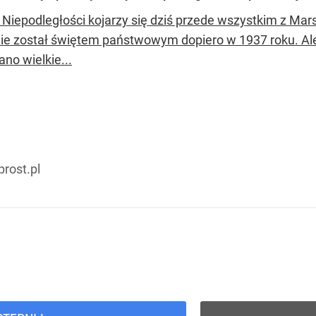
 Niepodległości kojarzy się dziś przede wszystkim z Mar
lnie został świętem państwowym dopiero w 1937 roku. Al
no wielkie...
rost.pl