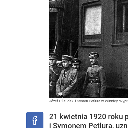
Józef Piłsudski i Symon Petlura w Winnicy. Wy
21 kwietnia 1920 roku
i Symonem Petlurą, uzn