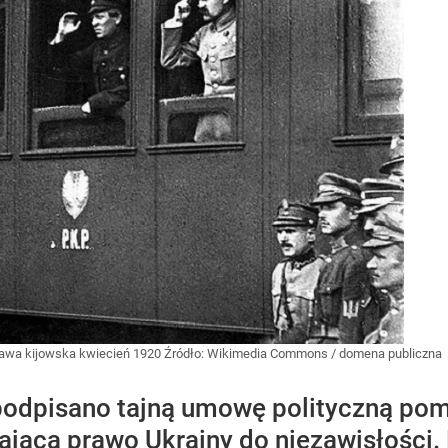
prawa kijowska kwiecień 1920
Źródło:
Wikimedia Commons
/
domena publiczna
 podpisano tajną umowę polityczną po
ającą prawo Ukrainy do niezawisłości.