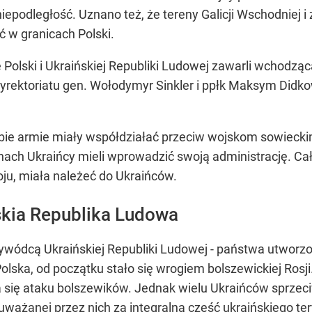
j niepodległość. Uznano też, że tereny Galicji Wschodnie
ć w granicach Polski.
le Polski i Ukraińskiej Republiki Ludowej zawarli wcho
Dyrektoriatu gen. Wołodymyr Sinkler i ppłk Maksym Didko
obie armie miały współdziałać przeciw wojskom sowiec
nach Ukraińcy mieli wprowadzić swoją administrację. C
oju, miała należeć do Ukraińców.
skia Republika Ludowa
dcą Ukraińskiej Republiki Ludowej - państwa utworzon
Polska, od początku stało się wrogiem bolszewickiej Ros
 się ataku bolszewików. Jednak wielu Ukraińców sprzeciwia
, uważanej przez nich za integralną część ukraińskiego 