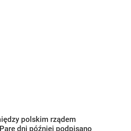
między polskim rządem
 Parę dni później podpisano