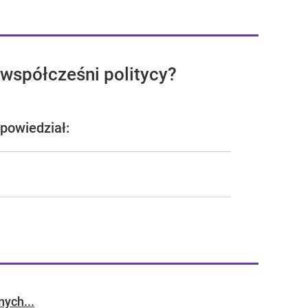
 współcześni politycy?
 powiedział:
nych...