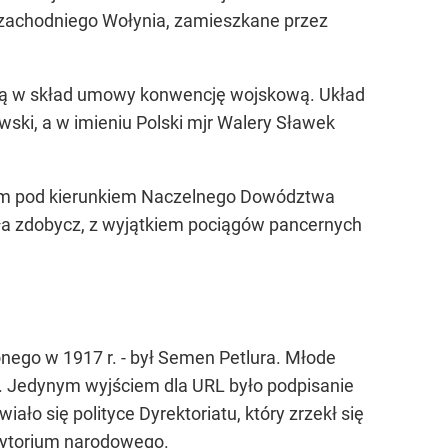
j i zachodniego Wołynia, zamieszkane przez
dzącą w skład umowy konwencję wojskową. Układ
wski, a w imieniu Polski mjr Walery Sławek
kim pod kierunkiem Naczelnego Dowództwa
ała zdobycz, z wyjątkiem pociągów pancernych
ego w 1917 r. - był Semen Petlura. Młode
ji. Jedynym wyjściem dla URL było podpisanie
ło się polityce Dyrektoriatu, który zrzekł się
terytorium narodowego.