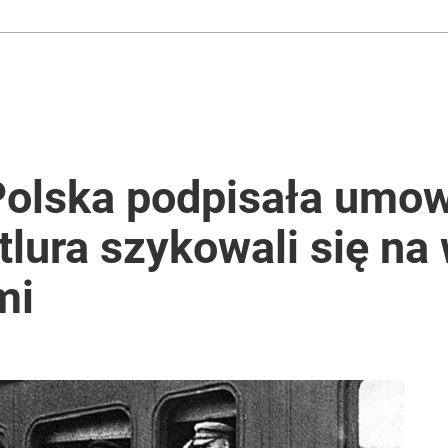
Polska podpisała umow
etlura szykowali się na
mi