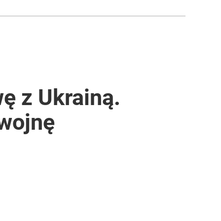
ę z Ukrainą.
 wojnę