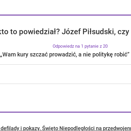
o to powiedział? Józef Piłsudski, czy
Odpowiedz na 1 pytanie z 20
„Wam kury szczać prowadzić, a nie politykę robić”
 defilady i pokazy. Święto Niepodległości na przedwojen