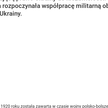
 rozpoczynała współpracę militarną o
Ukrainy.
20 roku została zawarta w czasie wojny polsko-bolszewi