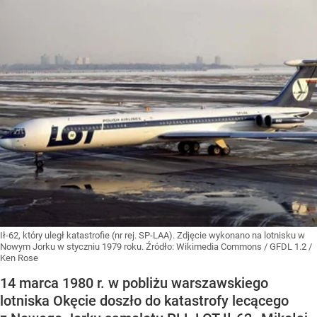
Ił-62, który uległ katastrofie (nr rej. SP-LAA). Zdjęcie wykonano na lotnisku w
Nowym Jorku w styczniu 1979 roku.
Źródło:
Wikimedia Commons
/
GFDL 1.2 /
Ken Rose
14 marca 1980 r. w pobliżu warszawskiego
lotniska Okęcie doszło do katastrofy lecącego