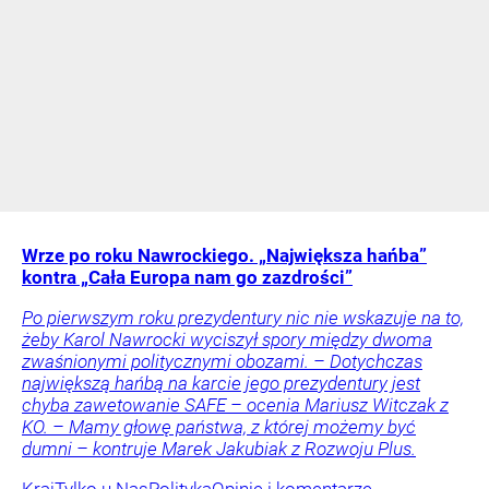
Wrze po roku Nawrockiego. „Największa hańba”
kontra „Cała Europa nam go zazdrości”
Po pierwszym roku prezydentury nic nie wskazuje na to,
żeby Karol Nawrocki wyciszył spory między dwoma
zwaśnionymi politycznymi obozami. – Dotychczas
największą hańbą na karcie jego prezydentury jest
chyba zawetowanie SAFE – ocenia Mariusz Witczak z
KO. – Mamy głowę państwa, z której możemy być
dumni – kontruje Marek Jakubiak z Rozwoju Plus.