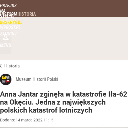
PRZEJDŹ
NA
HISTORIA
STRONĘ
GŁÓWNĄ
UBSKRYBUJ
WPROST.PL
ZALOGUJ
MENU
Historia
Muzeum Historii Polski
Anna Jantar zginęła w katastrofie Iła-62
na Okęciu. Jedna z największych
polskich katastrof lotniczych
Dodano:
14
marca
2022
11:15