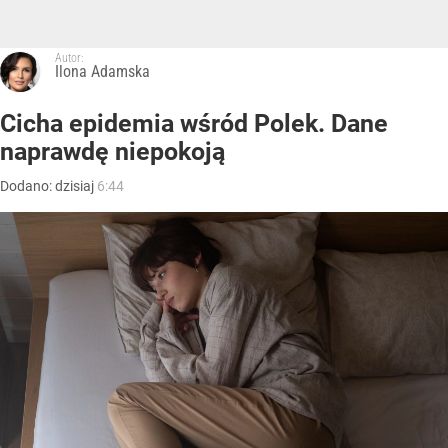
Autor:
Ilona Adamska
Cicha epidemia wśród Polek. Dane
naprawdę niepokoją
Dodano:
dzisiaj
6:44