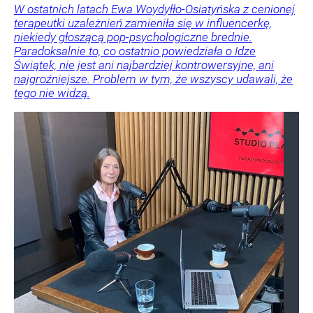
W ostatnich latach Ewa Woydyłło-Osiatyńska z cenionej
terapeutki uzależnień zamieniła się w influencerkę,
niekiedy głoszącą pop-psychologiczne brednie.
Paradoksalnie to, co ostatnio powiedziała o Idze
Świątek, nie jest ani najbardziej kontrowersyjne, ani
najgroźniejsze. Problem w tym, że wszyscy udawali, że
tego nie widzą.