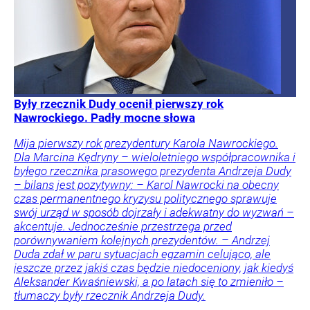
Były rzecznik Dudy ocenił pierwszy rok
Nawrockiego. Padły mocne słowa
Mija pierwszy rok prezydentury Karola Nawrockiego.
Dla Marcina Kędryny – wieloletniego współpracownika i
byłego rzecznika prasowego prezydenta Andrzeja Dudy
– bilans jest pozytywny: – Karol Nawrocki na obecny
czas permanentnego kryzysu politycznego sprawuje
swój urząd w sposób dojrzały i adekwatny do wyzwań –
akcentuje. Jednocześnie przestrzega przed
porównywaniem kolejnych prezydentów. – Andrzej
Duda zdał w paru sytuacjach egzamin celująco, ale
jeszcze przez jakiś czas będzie niedoceniony, jak kiedyś
Aleksander Kwaśniewski, a po latach się to zmieniło –
tłumaczy były rzecznik Andrzeja Dudy.