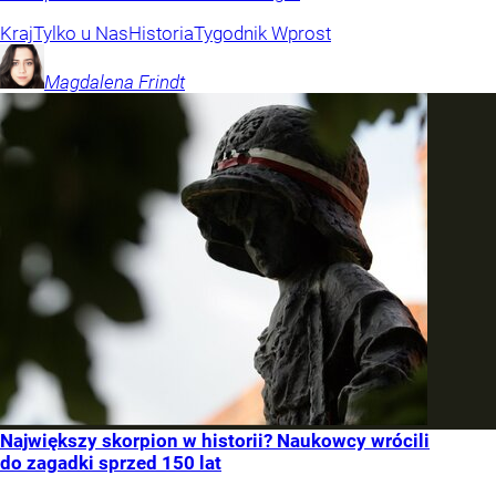
Kraj
Tylko u Nas
Historia
Tygodnik Wprost
Magdalena
Frindt
Największy skorpion w historii? Naukowcy wrócili
do zagadki sprzed 150 lat