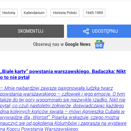
Historia
Kalendarium
Historia Polski
1945-1989
SKOMENTUJ
UDOSTĘPNIJ
Obserwuj nas
w
Google News
„Białe karty” powstania warszawskiego. Badaczka: Nikt
o to nie pytał
– Mnie najbardziej zawsze pasjonowała ludzka twarz
powstania warszawskiego – człowiek i jego emocje. O tym
także do tej pory wspominało się niezwykle rzadko. Nikt nie
pytał, co czuli nastoletni żołnierze, doświadczając każdego
dnia kolejnych końców świata – mówi Agnieszka Cubała w
wywiadzie dla „Wprost”. Pisarka wskazuje, czego można
nauczyć się od pokolenia Kolumbów i zaprasza na wystawę
na Kopcu Powstania Warszawskiego.