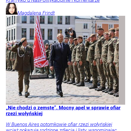
Kraj
Tylko u Nas
Polityka
Opinie i komentarze
Magdalena
Frindt
„Nie chodzi o zemstę”. Mocny apel w sprawie ofiar
rzezi wołyńskiej
W Buenos Aires potomkowie ofiar rzezi wołyńskiej
wciąż pokazują rodzinne zdjęcia i listy, wspominając