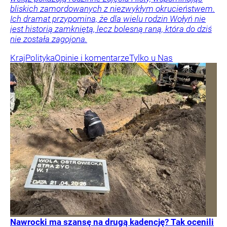
bliskich zamordowanych z niezwykłym okrucieństwem.
Ich dramat przypomina, że dla wielu rodzin Wołyń nie
jest historią zamkniętą, lecz bolesną raną, która do dziś
nie została zagojona.
Kraj
Polityka
Opinie i komentarze
Tylko u Nas
Nawrocki ma szansę na drugą kadencję? Tak ocenili