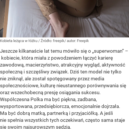
Kobieta leżąca w łóżku
/ Źródło:
freepik/ autor: Freepik
Jeszcze kilkanaście lat temu mówiło się o „superwoman” –
kobiecie, która miała z powodzeniem łączyć karierę
zawodową, macierzyństwo, atrakcyjny wygląd, aktywność
społeczną i szczęśliwy związek. Dziś ten model nie tylko
nie zniknął, ale został spotęgowany przez media
społecznościowe, kulturę nieustannego porównywania się
oraz wszechobecną presję osiągania sukcesu.
Współczesna Polka ma być piękna, zadbana,
wysportowana, przedsiębiorcza, emocjonalnie dojrzała.
Ma być dobrą matką, partnerką i przyjaciółką. A jeśli
nie spełnia wszystkich tych oczekiwań, często sama staje
się swoim najsurowszym sędzią.