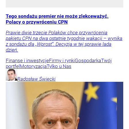
Tego sondażu premier nie może zlekceważyć.
Polacy o przywróceniu CPN
Prawie dwie trzecie Polaków chce przywrócenia
pakietu CPN na dwa ostatnie tygodnie wakacji – wynika
z sondażu dla „Wprost”. Decyzja w tej sprawie lada
dzień.
Finanse i inwestycje
Firmy i rynki
Gospodarka
Twój
portfel
Motoryzacja
Tylko u Nas
Radosław
Święcki