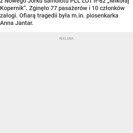
z Nowego Jorku samolotu PLL LOT Ił-62 „Mikołaj
Kopernik”. Zginęło 77 pasażerów i 10 członków
załogi. Ofiarą tragedii była m.in. piosenkarka
Anna Jantar.