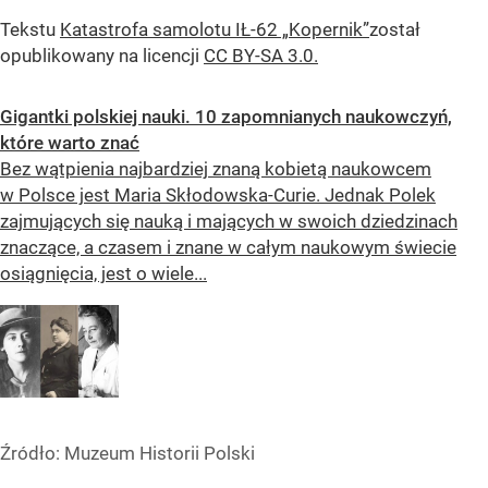
Tekstu
Katastrofa samolotu IŁ-62 „Kopernik”
został
opublikowany na licencji
CC BY-SA 3.0.
Gigantki polskiej nauki. 10 zapomnianych naukowczyń,
które warto znać
Bez wątpienia najbardziej znaną kobietą naukowcem
w Polsce jest Maria Skłodowska-Curie. Jednak Polek
zajmujących się nauką i mających w swoich dziedzinach
znaczące, a czasem i znane w całym naukowym świecie
osiągnięcia, jest o wiele...
Źródło:
Muzeum Historii Polski