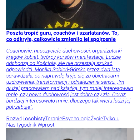
Poszła tropić guru, coachów i szarlatanów. To,
co odkryła, całkowicie zmieniło jej spojrzenie
Coachowie, nauczyciele duchowości, organizatorki
kręgów kobiet, twórcy kursów manifestacji. Ludzie
odchodzą od Kościoła, ale nie przestają szukać
odpowiedzi. Monika Sobień-Górska przez dwa lata
sprawdzała, co naprawdę kryje się za obietnicami
uzdrowienia, transformacji i odnalezienia sensu. „Im
dłużej pracowałam nad książką, tym mniej interesowało
mnie, czy nowa duchowość jest dobra czy zła. Coraz
bardziej interesowało mnie, dlaczego tak wielu ludzi jej
potrzebuje”.
Rozwój osobisty
Terapie
Psychologia
Życie
Tylko u
Nas
Tygodnik Wprost