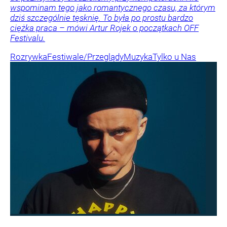
wspominam tego jako romantycznego czasu, za którym
dziś szczególnie tęsknię. To była po prostu bardzo
ciężka praca – mówi Artur Rojek o początkach OFF
Festivalu.
Rozrywka
Festiwale/Przeglądy
Muzyka
Tylko u Nas