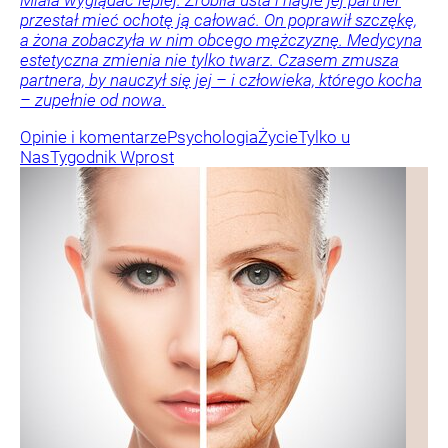
Miała wyglądać lepiej. Zrobiła usta i nagle jej partner
przestał mieć ochotę ją całować. On poprawił szczękę,
a żona zobaczyła w nim obcego mężczyznę. Medycyna
estetyczna zmienia nie tylko twarz. Czasem zmusza
partnera, by nauczył się jej – i człowieka, którego kocha
– zupełnie od nowa.
Opinie i komentarze
Psychologia
Życie
Tylko u
Nas
Tygodnik Wprost