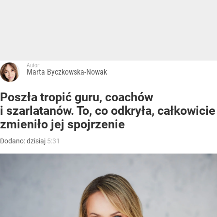
Autor:
Marta Byczkowska-Nowak
Poszła tropić guru, coachów
i szarlatanów. To, co odkryła, całkowicie
zmieniło jej spojrzenie
Dodano:
dzisiaj
5:31