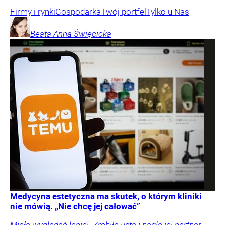
Firmy i rynki
Gospodarka
Twój portfel
Tylko u Nas
Beata Anna
Święcicka
Medycyna estetyczna ma skutek, o którym kliniki
nie mówią. „Nie chcę jej całować”