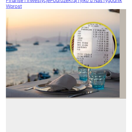
Finanse i inwestycje
Podróże
Kraj
Tylko u Nas
Tygodnik
Wprost