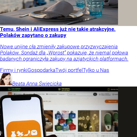
Temu, Shein i AliExpress już nie takie atrakcyjne.
Polaków zapytano o zakupy
Nowe unijne cła zmieniły zakupowe przyzwyczajenia
Polaków. Sondaż dla „Wprost” pokazuje, że niemal połowa
badanych ograniczyła zakupy na azjatyckich platformach.
Firmy i rynki
Gospodarka
Twój portfel
Tylko u Nas
Beata Anna
Święcicka