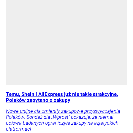
Temu, Shein i AliExpress już nie takie atrakcyjne.
Polaków zapytano o zakupy
Nowe unijne cła zmieniły zakupowe przyzwyczajenia
Polaków. Sondaż dla „Wprost” pokazuje, że niemal
połowa badanych ograniczyła zakupy na azjatyckich
platformach.