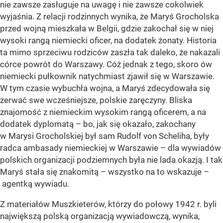
nie zawsze zasługuje na uwagę i nie zawsze cokolwiek
wyjaśnia. Z relacji rodzinnych wynika, że Maryś Grocholska
przed wojną mieszkała w Belgii, gdzie zakochał się w niej
wysoki rangą niemiecki oficer, na dodatek żonaty. Historia
ta mimo sprzeciwu rodziców zaszła tak daleko, że nakazali
córce powrót do Warszawy. Cóż jednak z tego, skoro ów
niemiecki pułkownik natychmiast zjawił się w Warszawie.
W tym czasie wybuchła wojna, a Maryś zdecydowała się
zerwać swe wcześniejsze, polskie zaręczyny. Bliska
znajomość z niemieckim wysokim rangą oficerem, a na
dodatek dyplomatą – bo, jak się okazało, zakochany
w Marysi Grocholskiej był sam Rudolf von Scheliha, były
radca ambasady niemieckiej w Warszawie – dla wywiadów
polskich organizacji podziemnych była nie lada okazją. I tak
Maryś stała się znakomitą – wszystko na to wskazuje –
agentką wywiadu.
Z materiałów Muszkieterów, którzy do połowy 1942 r. byli
największą polską organizacją wywiadowczą, wynika,