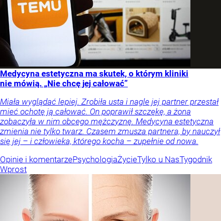
Medycyna estetyczna ma skutek, o którym kliniki
nie mówią. „Nie chcę jej całować”
Miała wyglądać lepiej. Zrobiła usta i nagle jej partner przestał
mieć ochotę ją całować. On poprawił szczękę, a żona
zobaczyła w nim obcego mężczyznę. Medycyna estetyczna
zmienia nie tylko twarz. Czasem zmusza partnera, by nauczył
się jej – i człowieka, którego kocha – zupełnie od nowa.
Opinie i komentarze
Psychologia
Życie
Tylko u Nas
Tygodnik
Wprost