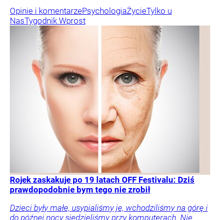
Opinie i komentarze
Psychologia
Życie
Tylko u
Nas
Tygodnik Wprost
Rojek zaskakuje po 19 latach OFF Festivalu: Dziś
prawdopodobnie bym tego nie zrobił
Dzieci były małe, usypialiśmy je, wchodziliśmy na górę i
do późnej nocy siedzieliśmy przy komputerach. Nie