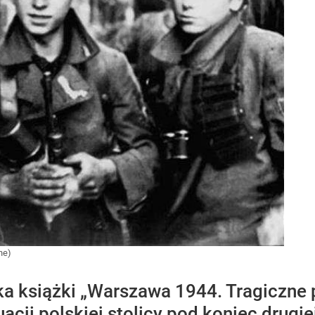
lne)
rka książki „Warszawa 1944. Tragiczne
uacji polskiej stolicy pod koniec drugi