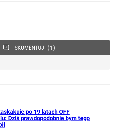
SKOMENTUJ
1
zaskakuje po 19 latach OFF
alu: Dziś prawdopodobnie bym tego
bił