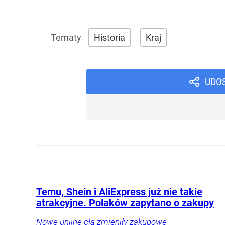
Historia
Kraj
UDO
Temu, Shein i AliExpress już nie takie
atrakcyjne. Polaków zapytano o zakupy
Nowe unijne cła zmieniły zakupowe