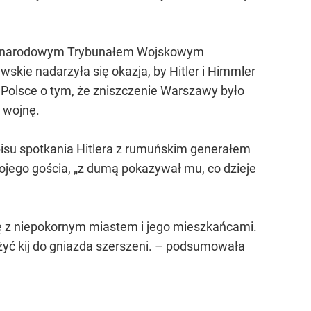
ędzynarodowym Trybunałem Wojskowym
kie nadarzyła się okazja, by Hitler i Himmler
 Polsce o tym, że zniszczenie Warszawy było
ą wojnę.
pisu spotkania Hitlera z rumuńskim generałem
jego gościa, „z dumą pokazywał mu, co dzieje
się z niepokornym miastem i jego mieszkańcami.
łożyć kij do gniazda szerszeni. – podsumowała