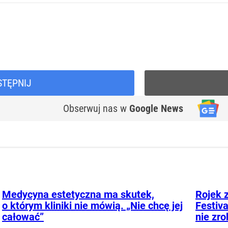
STĘPNIJ
Obserwuj nas
w
Google News
Medycyna estetyczna ma skutek,
Rojek 
o którym kliniki nie mówią. „Nie chcę jej
Festiv
całować”
nie zro