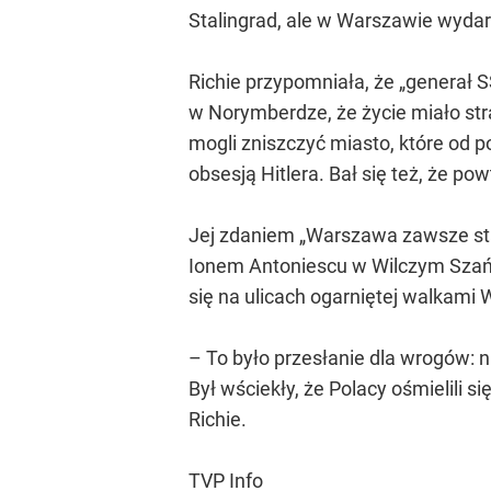
Stalingrad, ale w Warszawie wydar
Richie przypomniała, że „genera
w Norymberdze, że życie miało str
mogli zniszczyć miasto, które od 
obsesją Hitlera. Bał się też, że po
Jej zdaniem „Warszawa zawsze stał
Ionem Antoniescu w Wilczym Szańc
się na ulicach ogarniętej walkami
– To było przesłanie dla wrogów: n
Był wściekły, że Polacy ośmielili 
Richie.
TVP Info