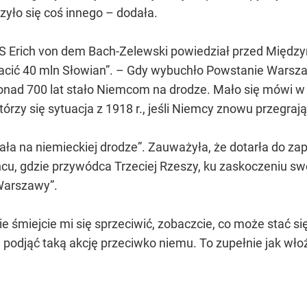
zyło się coś innego – dodała.
ł SS Erich von dem Bach-Zelewski powiedział przed Mi
acić 40 mln Słowian”. – Gdy wybuchło Powstanie Warszaws
ponad 700 lat stało Niemcom na drodze. Mało się mówi w
wtórzy się sytuacja z 1918 r., jeśli Niemcy znowu przegraj
a na niemieckiej drodze”. Zauważyła, że dotarła do za
u, gdzie przywódca Trzeciej Rzeszy, ku zaskoczeniu swo
 Warszawy”.
ie śmiejcie mi się sprzeciwić, zobaczcie, co może stać 
się podjąć taką akcję przeciwko niemu. To zupełnie jak w