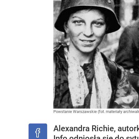
Powstanie Warszawskie (fot. materiały archiwa
Alexandra Richie, auto
Info odniosła się do syt