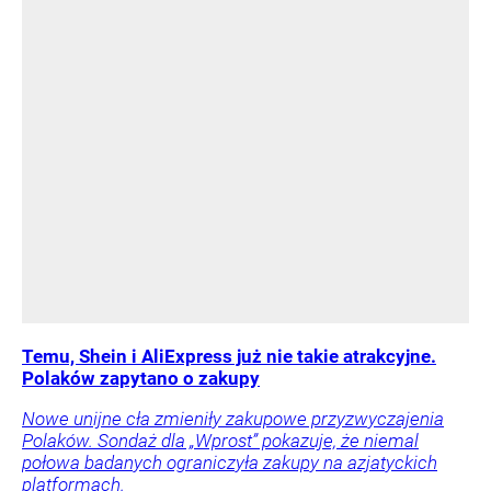
Temu, Shein i AliExpress już nie takie atrakcyjne.
Polaków zapytano o zakupy
Nowe unijne cła zmieniły zakupowe przyzwyczajenia
Polaków. Sondaż dla „Wprost” pokazuje, że niemal
połowa badanych ograniczyła zakupy na azjatyckich
platformach.