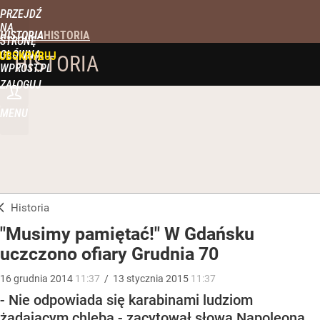
PRZEJDŹ
NA
HISTORIA
STRONĘ
GŁÓWNĄ
UBSKRYBUJ
HISTORIA
WPROST.PL
ZALOGUJ
MENU
Historia
"Musimy pamiętać!" W Gdańsku
uczczono ofiary Grudnia 70
16
grudnia
2014
11:37
/
13
stycznia
2015
11:37
- Nie odpowiada się karabinami ludziom
żądającym chleba - zacytował słowa Napoleona