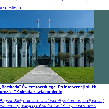
Kraj
Polityka
„Barykada” Święczkowskiego. Po interwencji służb
prezes TK składa zawiadomienie
Bogdan Święczkowski zawiadomił prokuraturę po lipcowej
interwencji policji i prokuratora w TK. Trybunał mówi o