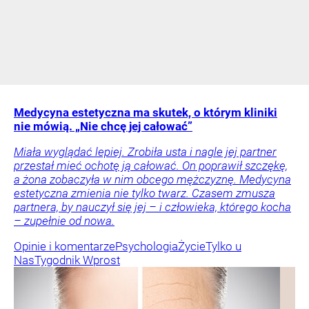
Medycyna estetyczna ma skutek, o którym kliniki
nie mówią. „Nie chcę jej całować”
Miała wyglądać lepiej. Zrobiła usta i nagle jej partner
przestał mieć ochotę ją całować. On poprawił szczękę,
a żona zobaczyła w nim obcego mężczyznę. Medycyna
estetyczna zmienia nie tylko twarz. Czasem zmusza
partnera, by nauczył się jej – i człowieka, którego kocha
– zupełnie od nowa.
Opinie i komentarze
Psychologia
Życie
Tylko u
Nas
Tygodnik Wprost