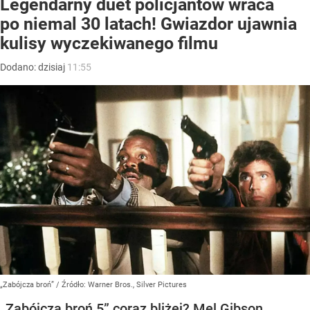
Legendarny duet policjantów wraca
po niemal 30 latach! Gwiazdor ujawnia
kulisy wyczekiwanego filmu
Dodano:
dzisiaj
11:55
„Zabójcza broń”
/ Źródło:
Warner Bros., Silver Pictures
„Zabójcza broń 5” coraz bliżej? Mel Gibson