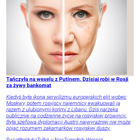
Tańczyła na weselu z Putinem. Dzisiaj robi w Rosji
za żywy bankomat
Kiedyś była ikoną serwilizmu europejskich elit wobec
Moskwy, potem rosyjscy najemnicy ewakuowali ją
razem z ulubionymi końmi z Libanu. Dziś narzeka
publicznie na codzienne życie na rosyjskiej prowincji.
Była szefowa dyplomacji Austrii najwyraźniej nie może
pojąć rozumem zakamarków rosyjskiej duszy.
Świat
Polityka
Tylko u Nas
Tygodnik Wprost