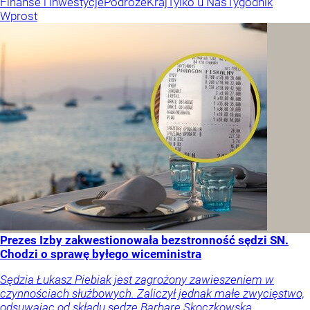
Finanse i inwestycje
Podróże
Kraj
Tylko u Nas
Tygodnik
Wprost
Prezes Izby zakwestionowała bezstronność sędzi SN.
Chodzi o sprawę byłego wiceministra
Sędzia Łukasz Piebiak jest zagrożony zawieszeniem w
czynnościach służbowych. Zaliczył jednak małe zwycięstwo,
odsuwając od składu sędzę Barbarę Skoczkowską.