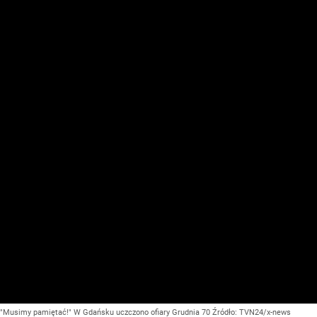
"Musimy pamiętać!" W Gdańsku uczczono ofiary Grudnia 70
Źródło:
TVN24/x-news