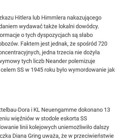
ozkazu Hitlera lub Himmlera nakazującego
zdaniem wydawać także lokalni dowódcy.
ormacje o tych dyspozycjach są słabo
obozów. Faktem jest jednak, że spośród 720
oncentracyjnych, jedna trzecia nie dożyła
 wymowy tych liczb Neander polemizuje
że celem SS w 1945 roku było wymordowanie jak
Mittelbau-Dora i KL Neuengamme dokonano 13
leniu więźniów w stodole eskorta SS
owanie linii kolejowych uniemożliwiło dalszy
aczka Diana Gring uważa, że w przeciwieństwie