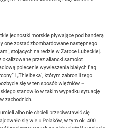
kie jednostki morskie pływające pod banderą
iały one zostać zbombardowane następnego
ami, stojących na redzie w Zatoce Lubeckiej.
lokalizowane przez aliancki samolot
adiową polecenie wywieszenia białych flag
cony” i „Thielbeka”, którym zabronili tego
ozbycie się w ten sposób więźniów –
skiego stanowiło w takim wypadku sytuację
ów zachodnich.
mieli albo nie chcieli przeciwstawić się
jdowało się wielu Polaków, w tym ok. 400