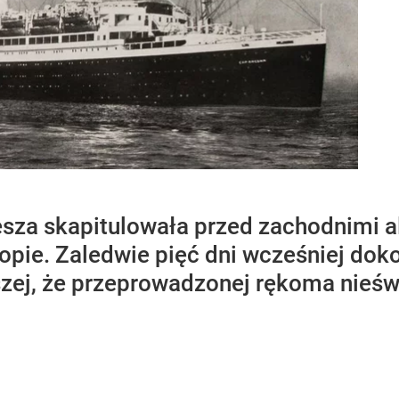
zesza skapitulowała przed zachodnimi
opie. Zaledwie pięć dni wcześniej dok
jszej, że przeprowadzonej rękoma nieś