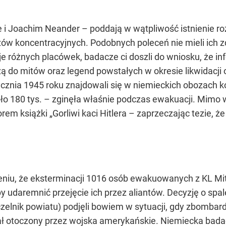
e i Joachim Neander – poddają w wątpliwość istnienie r
ów koncentracyjnych. Podobnych poleceń nie mieli ich 
różnych placówek, badacze ci doszli do wniosku, że inf
do mitów oraz legend powstałych w okresie likwidacji 
ycznia 1945 roku znajdowali się w niemieckich obozach k
oło 180 tys. – zginęła właśnie podczas ewakuacji. Mimo
em książki „Gorliwi kaci Hitlera – zaprzeczając tezie, 
żeniu, że eksterminacji 1016 osób ewakuowanych z KL 
y udaremnić przejęcie ich przez aliantów. Decyzję o spa
zelnik powiatu) podjęli bowiem w sytuacji, gdy zbombard
tał otoczony przez wojska amerykańskie. Niemiecka bad