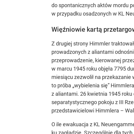
do spontanicznych aktów mordu p
w przypadku osadzonych w KL Neu
Więźniowie kartą przetargo
Z drugiej strony Himmler traktow
prowadzonych z aliantami odnośni
przeprowadzenie, kierowanej przez
w marcu 1945 roku objęła 7795 du
miesiącu zezwolił na przekazanie 
to próba „wybielenia się” Himmlera
z aliantami. 26 kwietnia 1945 rok
separatystycznego pokoju z III R
przedstawicielowi Himmlera – Wal
O ile ewakuacja z KL Neuengamme o
ku zagładzie. Szczególnie dla tyc