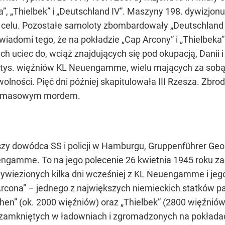
, „Thielbek” i „Deutschland IV”. Maszyny 198. dywizjonu 
 do celu. Pozostałe samoloty zbombardowały „Deutschland 
li świadomi tego, że na pokładzie „Cap Arcony” i „Thielbek
ych uciec do, wciąż znajdujących się pod okupacją, Danii 
 tys. więźniów KL Neuengamme, wielu mających za sobą
wolności. Pięć dni później skapitulowała III Rzesza. Zbr
nim masowym mordem.
zy dowódca SS i policji w Hamburgu, Gruppenführer Geor
gamme. To na jego polecenie 26 kwietnia 1945 roku zao
wywiezionych kilka dni wcześniej z KL Neuengamme i jeg
Arcona” – jednego z największych niemieckich statków pa
hen” (ok. 2000 więźniów) oraz „Thielbek” (2800 więźnió
ów zamkniętych w ładowniach i zgromadzonych na pokłada