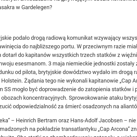
masakra w Gardelegen?
jskie podało drogą radiową komunikat wzywający wszyst
awinięcia do najbliższego portu. W przeciwnym razie m
 dotarł do kapitanów wszystkich trzech statków z więźni
nwoju esesmanom. 3 maja niemieckie jednostki zostały z
nku od pilota, brytyjskie dowództwo wydało im drogą r
 Holstein. Żądania tego nie wykonali kapitanowie „Cap Ar
SS mogło być doprowadzenie do zatopienia statków i p
obozach koncentracyjnych. Sprowokowanie ataku brytyj
ucić odpowiedzialność za śmierć osadzonych na aliant
eka” – Heinrich Bertram oraz Hans-Adolf Jacobsen – nie u
madzonych na pokładzie transatlantyku „Cap Arcona” zna