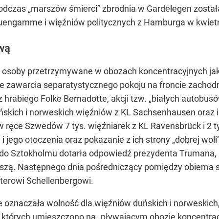
odczas „marszów śmierci” zbrodnia w Gardelegen zosta
engamme i więźniów politycznych z Hamburga w kwietn
wą
ał osoby przetrzymywane w obozach koncentracyjnych j
e zawarcia separatystycznego pokoju na froncie zachod
 hrabiego Folke Bernadotte, akcji tzw. „białych autobu
ńskich i norweskich więźniów z KL Sachsenhausen oraz
w ręce Szwedów 7 tys. więźniarek z KL Ravensbrück i 2
 i jego otoczenia oraz pokazanie z ich strony „dobrej w
u do Sztokholmu dotarła odpowiedź prezydenta Trumana, 
zeszą. Następnego dnia pośredniczący pomiędzy obiema s
terowi Schellenbergowi.
znaczała wolność dla więźniów duńskich i norweskich, t
h, których umieszczono na „pływającym obozie koncentra