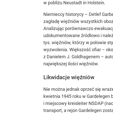
w pobliżu Neustadt in Holstein.
Niemieccy historycy – Detlef Garb
zagładę więźniów wszystkich oboz
Analizując porównawczo ewakuacje 
udokumentowane źródłowo i należą 
tys. więźniów, którzy w połowie st
wyzwolenia. Większość ofiar – ok
z Danielem J. Goldhagenem – autor
największej ilości więźniów.
Likwidacje więźniów
Nie można jednak oprzeć się wra
kwietnia 1945 roku w Gardelegen b
i miejscowy kreisleiter NSDAP (nac
transport, a rejon Gardelegen zos