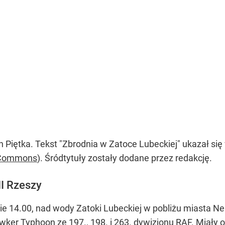
 Piętka. Tekst "Zbrodnia w Zatoce Lubeckiej" ukazał się
 Commons
). Śródtytuły zostały dodane przez redakcję.
II Rzeszy
ie 14.00, nad wody Zatoki Lubeckiej w pobliżu miasta Neu
r Typhoon ze 197., 198. i 263. dywizjonu RAF. Miały o