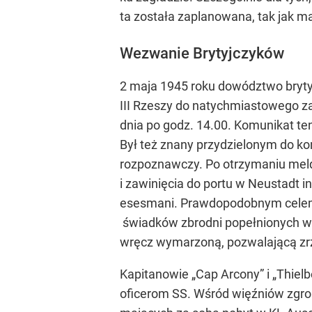
ta została zaplanowana, tak jak 
Wezwanie Brytyjczyków
2 maja 1945 roku dowództwo bryty
III Rzeszy do natychmiastowego z
dnia po godz. 14.00. Komunikat ten
Był też znany przydzielonym do ko
rozpoznawczy. Po otrzymaniu meldu
i zawinięcia do portu w Neustadt in
esesmani. Prawdopodobnym celem 
świadków zbrodni popełnionych w 
wręcz wymarzoną, pozwalającą zrz
Kapitanowie „Cap Arcony” i „Thielb
oficerom SS. Wśród więźniów zgro