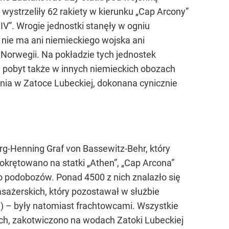
wystrzeliły 62 rakiety w kierunku „Cap Arcony”
IV”. Wrogie jednostki stanęły w ogniu
a” nie ma ani niemieckiego wojska ani
i Norwegii. Na pokładzie tych jednostek
 pobyt także w innych niemieckich obozach
odnia w Zatoce Lubeckiej, dokonana cynicznie
g-Henning Graf von Bassewitz-Behr, który
krętowano na statki „Athen”, „Cap Arcona”
o podobozów. Ponad 4500 z nich znalazło się
sażerskich, który pozostawał w służbie
w) – były natomiast frachtowcami. Wszystkie
ch, zakotwiczono na wodach Zatoki Lubeckiej