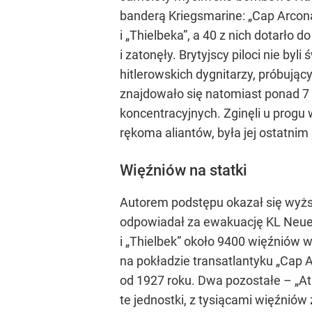
banderą Kriegsmarine: „Cap Arcona”
i „Thielbeka”, a 40 z nich dotarło
i zatonęły. Brytyjscy piloci nie by
hitlerowskich dygnitarzy, próbując
znajdowało się natomiast ponad 7
koncentracyjnych. Zginęli u progu 
rękoma aliantów, była jej ostat
Więźniów na statki
Autorem podstępu okazał się wyżs
odpowiadał za ewakuację KL Neuen
i „Thielbek” około 9400 więźniów 
na pokładzie transatlantyku „Cap 
od 1927 roku. Dwa pozostałe – „At
te jednostki, z tysiącami więźni