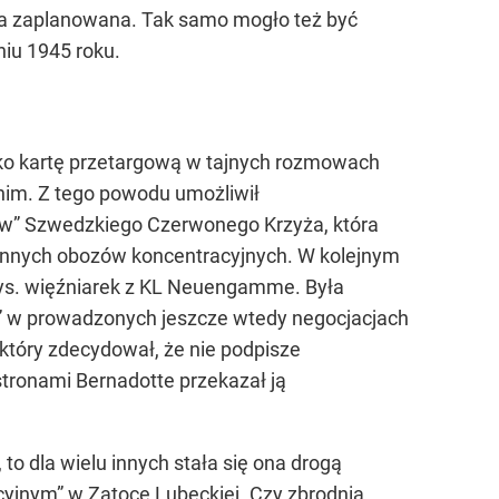
ła zaplanowana. Tak samo mogło też być
iu 1945 roku.
ako kartę przetargową w tajnych rozmowach
nim. Z tego powodu umożliwił
sów” Szwedzkiego Czerwonego Krzyża, która
 innych obozów koncentracyjnych. W kolejnym
 tys. więźniarek z KL Neuengamme. Była
oli” w prowadzonych jeszcze wtedy negocjacjach
który zdecydował, że nie podpisze
tronami Bernadotte przekazał ją
o dla wielu innych stała się ona drogą
cyjnym” w Zatoce Lubeckiej. Czy zbrodnia