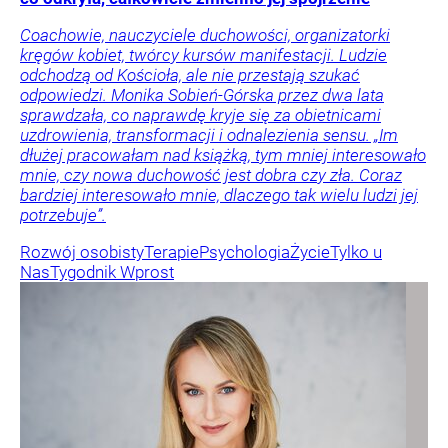
Coachowie, nauczyciele duchowości, organizatorki
kręgów kobiet, twórcy kursów manifestacji. Ludzie
odchodzą od Kościoła, ale nie przestają szukać
odpowiedzi. Monika Sobień-Górska przez dwa lata
sprawdzała, co naprawdę kryje się za obietnicami
uzdrowienia, transformacji i odnalezienia sensu. „Im
dłużej pracowałam nad książką, tym mniej interesowało
mnie, czy nowa duchowość jest dobra czy zła. Coraz
bardziej interesowało mnie, dlaczego tak wielu ludzi jej
potrzebuje”.
Rozwój osobisty
Terapie
Psychologia
Życie
Tylko u
Nas
Tygodnik Wprost