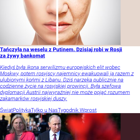
Tańczyła na weselu z Putinem. Dzisiaj robi w Rosji
za żywy bankomat
Kiedyś była ikoną serwilizmu europejskich elit wobec
Moskwy, potem rosyjscy najemnicy ewakuowali ją razem z
ulubionymi końmi z Libanu. Dziś narzeka publicznie na
codzienne życie na rosyjskiej prowincji. Była szefowa
dyplomacji Austrii najwyraźniej nie może pojąć rozumem
zakamarków rosyjskiej duszy.
Świat
Polityka
Tylko u Nas
Tygodnik Wprost