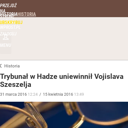
PRZEJDŹ
NA
HISTORIA
STRONĘ
GŁÓWNĄ
UBSKRYBUJ
WPROST.PL
ZALOGUJ
MENU
Historia
Trybunał w Hadze uniewinnił Vojislava
Szeszelja
31
marca
2016
12:24
/
15
kwietnia
2016
13:49