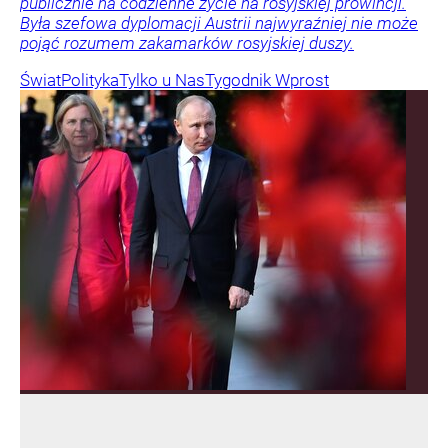
publicznie na codzienne życie na rosyjskiej prowincji.
Była szefowa dyplomacji Austrii najwyraźniej nie może
pojąć rozumem zakamarków rosyjskiej duszy.
Świat
Polityka
Tylko u Nas
Tygodnik Wprost