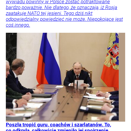
wywiadu powinny w Polsce zostać potraktowane
bardzo poważnie. Nie dlatego, że oznaczają, iż Rosja
zaatakuje NATO tej jesieni. Tego dziś nikt
odpowiedzialny powiedzieć nie może. Niepokojące jest
coś innego.
Poszła tropić guru, coachów i szarlatanów. To,
co odkryła, całkowicie zmieniło jej spojrzenie