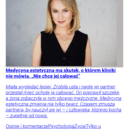
Medycyna estetyczna ma skutek, o którym kliniki
nie mówią. „Nie chcę jej całować”
Miała wyglądać lepiej. Zrobiła usta i nagle jej partner
przestał mieć ochotę ją całować. On poprawił szczękę,
a żona zobaczyła w nim obcego mężczyznę. Medycyna
estetyczna zmienia nie tylko twarz. Czasem zmusza
partnera, by nauczył się jej – i człowieka, którego kocha
– zupełnie od nowa.
Opinie i komentarze
Psychologia
Życie
Tylko u