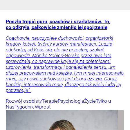
Poszła tropić guru, coachów i szarlatanów. To,
co odkryła, całkowicie zmieniło jej spojrzenie
Coachowie, nauczyciele duchowości, organizatorki
kręgów kobiet, twórcy kursów manifestacji. Ludzie
odchodzą od Kościoła, ale nie przestają szukać
odpowiedzi. Monika Sobień-Górska przez dwa lata
sprawdzała, co naprawdę kryje się za obietnicami
uzdrowienia, transformacji i odnalezienia sensu. „Im
dłużej pracowałam nad książką, tym mniej interesowało
mnie, czy nowa duchowość jest dobra czy zła. Coraz
bardziej interesowało mnie, dlaczego tak wielu ludzi jej
potrzebuje”.
Rozwój osobisty
Terapie
Psychologia
Życie
Tylko u
Nas
Tygodnik Wprost