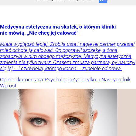
Medycyna estetyczna ma skutek, o którym kliniki
nie mówią. „Nie chcę jej całować”
Miała wyglądać lepiej. Zrobiła usta i nagle jej partner przestał
mieć ochotę ją całować. On poprawił szczękę, a żona
zobaczyła w nim obcego mężczyznę. Medycyna estetyczna
zmienia nie tylko twarz. Czasem zmusza partnera, by nauczył
się jej – i człowieka, którego kocha – zupełnie od nowa.
Opinie i komentarze
Psychologia
Życie
Tylko u Nas
Tygodnik
Wprost