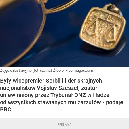
Zdjęcie ilustracyjne (fot. sxc.hu)
Źródło:
FreeImages.com
Były wicepremier Serbii i lider skrajnych
nacjonalistów Vojislav Szeszelj został
uniewinniony przez Trybunał ONZ w Hadze
od wszystkich stawianych mu zarzutów - podaje
BBC.