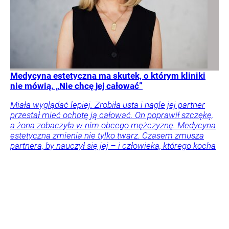
Medycyna estetyczna ma skutek, o którym kliniki
nie mówią. „Nie chcę jej całować”
Miała wyglądać lepiej. Zrobiła usta i nagle jej partner
przestał mieć ochotę ją całować. On poprawił szczękę,
a żona zobaczyła w nim obcego mężczyznę. Medycyna
estetyczna zmienia nie tylko twarz. Czasem zmusza
partnera, by nauczył się jej – i człowieka, którego kocha
– zupełnie od nowa.
Opinie i komentarze
Psychologia
Życie
Tylko u
Nas
Tygodnik Wprost