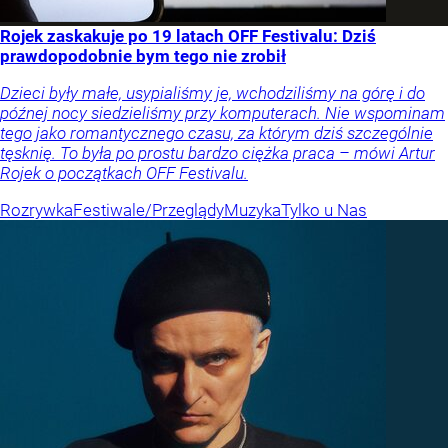
Rojek zaskakuje po 19 latach OFF Festivalu: Dziś
prawdopodobnie bym tego nie zrobił
Dzieci były małe, usypialiśmy je, wchodziliśmy na górę i do
późnej nocy siedzieliśmy przy komputerach. Nie wspominam
tego jako romantycznego czasu, za którym dziś szczególnie
tęsknię. To była po prostu bardzo ciężka praca – mówi Artur
Rojek o początkach OFF Festivalu.
Rozrywka
Festiwale/Przeglądy
Muzyka
Tylko u Nas