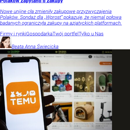
Polaków zapytano o zakupy
Nowe unijne cła zmieniły zakupowe przyzwyczajenia
Polaków. Sondaż dla „Wprost” pokazuje, że niemal połowa
badanych ograniczyła zakupy na azjatyckich platformach.
Firmy i rynki
Gospodarka
Twój portfel
Tylko u Nas
Beata Anna
Święcicka