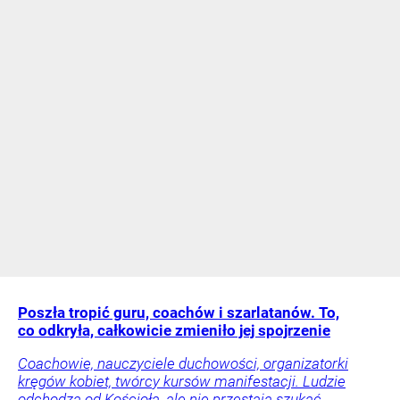
Poszła tropić guru, coachów i szarlatanów. To,
co odkryła, całkowicie zmieniło jej spojrzenie
Coachowie, nauczyciele duchowości, organizatorki
kręgów kobiet, twórcy kursów manifestacji. Ludzie
odchodzą od Kościoła, ale nie przestają szukać