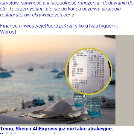
turystów, naiwność ani niezdolność mnożenia i dodawania do
stu. To przemyślana, ale nie do końca uczciwa strategia
restauratorów ukrywających ceny.
Finanse i inwestycje
Podróże
Kraj
Tylko u Nas
Tygodnik
Wprost
Temu, Shein i AliExpress już nie takie atrakcyjne.