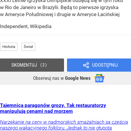
XXXI Letnie Igrzyska Olimpijskie odbędą się w tym roku
w Rio de Janeiro w Brazylii. Będą to pierwsze igrzyska
w Ameryce Południowej i drugie w Ameryce Łacińskiej
Independent, Wikipedia
Historia
Świat
SKOMENTUJ
UDOSTĘPNIJ
2
Obserwuj nas
w
Google News
Tajemnica paragonów grozy. Tak restauratorzy
manipulują cenami nad morzem
Narzekanie na ceny w nadmorskich smażalniach są częścią
naszego wakacyjnego folkloru. Jednak to nie głupota