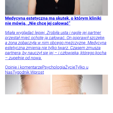
Medycyna estetyczna ma skutek, o którym kliniki
nie mówią. „Nie chcę jej całować”
Miała wyglądać lepiej. Zrobiła usta i nagle jej partner
przestał mieć ochotę ją całować. On poprawił szczękę,
a żona zobaczyła w nim obcego mężczyznę. Medycyna
estetyczna zmienia nie tylko twarz. Czasem zmusza
partnera, by nauczył się jej – i człowieka, którego kocha
– zupełnie od nowa.
Opinie i komentarze
Psychologia
Życie
Tylko u
Nas
Tygodnik Wprost