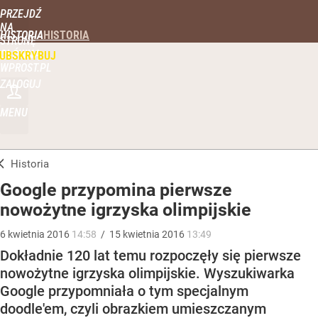
PRZEJDŹ
NA
HISTORIA
STRONĘ
GŁÓWNĄ
UBSKRYBUJ
WPROST.PL
ZALOGUJ
MENU
Historia
Google przypomina pierwsze
nowożytne igrzyska olimpijskie
6
kwietnia
2016
14:58
/
15
kwietnia
2016
13:49
Dokładnie 120 lat temu rozpoczęły się pierwsze
nowożytne igrzyska olimpijskie. Wyszukiwarka
Google przypomniała o tym specjalnym
doodle'em, czyli obrazkiem umieszczanym