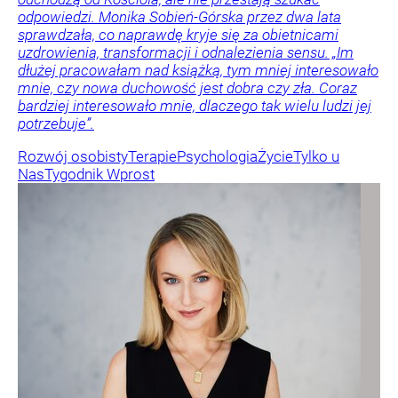
odpowiedzi. Monika Sobień-Górska przez dwa lata
sprawdzała, co naprawdę kryje się za obietnicami
uzdrowienia, transformacji i odnalezienia sensu. „Im
dłużej pracowałam nad książką, tym mniej interesowało
mnie, czy nowa duchowość jest dobra czy zła. Coraz
bardziej interesowało mnie, dlaczego tak wielu ludzi jej
potrzebuje”.
Rozwój osobisty
Terapie
Psychologia
Życie
Tylko u
Nas
Tygodnik Wprost