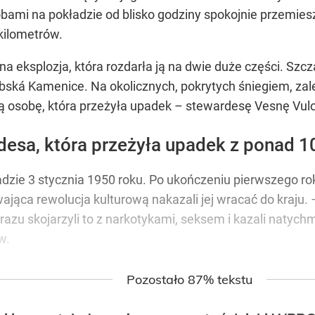
ami na pokładzie od blisko godziny spokojnie przemiesz
kilometrów.
 eksplozja, która rozdarła ją na dwie duże części. Szcz
bská Kamenice. Na okolicznych, pokrytych śniegiem, za
yną osobę, która przeżyła upadek – stewardesę Vesnę Vulo
desa, która przeżyła upadek z ponad 1
adzie 3 stycznia 1950 roku. Po ukończeniu pierwszego rok
rwająca rewolucja kulturową nakazali jej wracać do kraju.
 razu skojarzyli to z narkotykami, seksem i kazali natyc
w.
Pozostało 87% tekstu