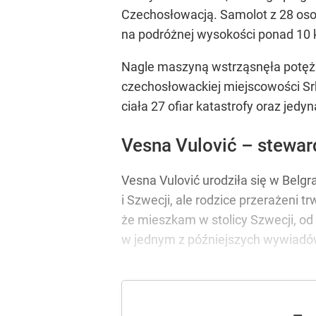
Czechosłowacją. Samolot z 28 osob
na podróżnej wysokości ponad 10 
Nagle maszyną wstrząsnęła potężna
czechosłowackiej miejscowości Sr
ciała 27 ofiar katastrofy oraz jed
Vesna Vulović – stewar
Vesna Vulović urodziła się w Belgr
i Szwecji, ale rodzice przerażeni t
że mieszkam w stolicy Szwecji, od
w jednym z późniejszych wywiadó