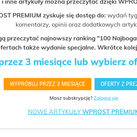
 i inne artykuły można przeczytać dzięki WP
OST PREMIUM zyskuje się dostęp do:
wydań tyg
komentarzy, opinii oraz dodatkowych arty
ogą przeczytać najnowszy ranking "100 Najbo
fertach także wydanie specjalne. Wkrótce kolej
rzez 3 miesiące lub wybierz o
WYPRÓBUJ PRZEZ 3 MIESIĄCE
OFERTY Z PRE
Masz subskrypcję?
Zaloguj się
NOWE ARTYKUŁY
WPROST PREMIU