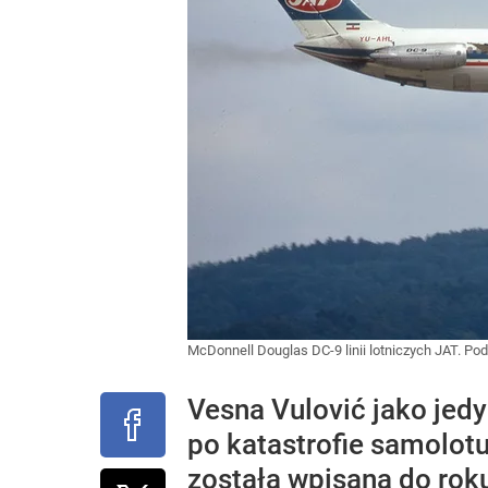
McDonnell Douglas DC-9 linii lotniczych JAT. P
Vesna Vulović jako jed
po katastrofie samolot
została wpisana do rok