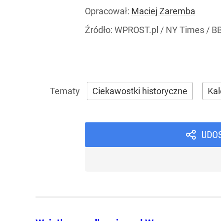
Opracował:
Maciej Zaremba
Źródło:
WPROST.pl
/
NY Times / BB
Ciekawostki historyczne
Ka
UDO