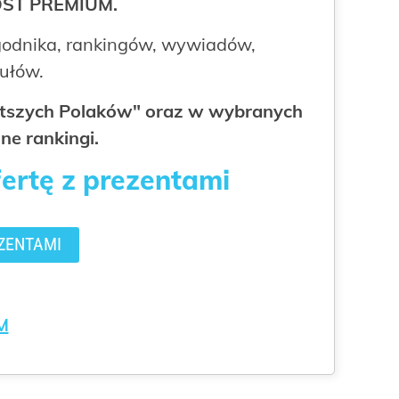
ROST PREMIUM.
odnika, rankingów, wywiadów,
kułów.
gatszych Polaków" oraz w wybranych
ne rankingi.
fertę z prezentami
ZENTAMI
M