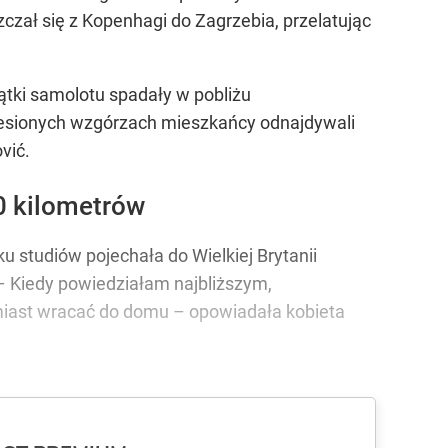
czał się z Kopenhagi do Zagrzebia, przelatując
ątki samolotu spadały w pobliżu
lesionych wzgórzach mieszkańcy odnajdywali
vić.
0 kilometrów
u studiów pojechała do Wielkiej Brytanii
 –
Kiedy powiedziałam najbliższym,
hmiast wracać do domu
– opowiadała kobieta