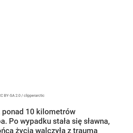
C BY-SA 2.0 / clipperarctic
z ponad 10 kilometrów
a. Po wypadku stała się sławna,
ońca życia walczyła z traumą