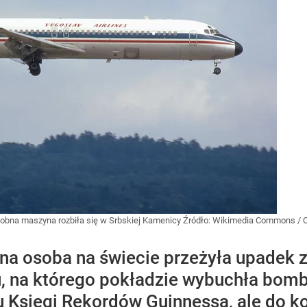
odobna maszyna rozbiła się w Srbskiej Kamenicy
Źródło:
Wikimedia Commons
/
C
yna osoba na świecie przeżyła upadek 
u, na którego pokładzie wybuchła bomb
u Księgi Rekordów Guinnessa, ale do k