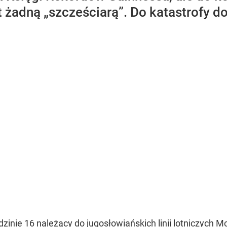
est żadną „szcześciarą”. Do katastrofy 
odzinie 16 należący do jugosłowiańskich linii lotniczych