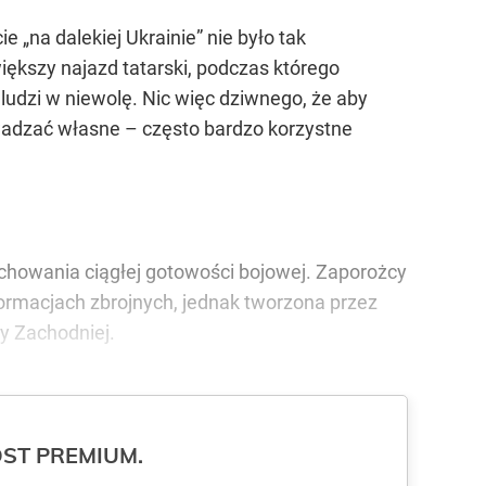
„na dalekiej Ukrainie” nie było tak
iększy najazd tatarski, podczas którego
i ludzi w niewolę. Nic więc dziwnego, że aby
owadzać własne – często bardzo korzystne
achowania ciągłej gotowości bojowej. Zaporożcy
formacjach zbrojnych, jednak tworzona przez
y Zachodniej.
ROST PREMIUM.