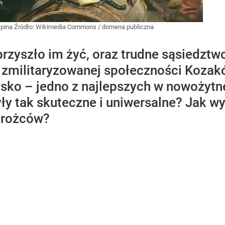
Repina
Źródło:
Wikimedia Commons
/
domena publiczna
rzyszło im żyć, oraz trudne sąsiedztw
, zmilitaryzowanej społeczności Kozak
jsko – jedno z najlepszych w nowożytne
ły tak skuteczne i uniwersalne? Jak w
orożców?