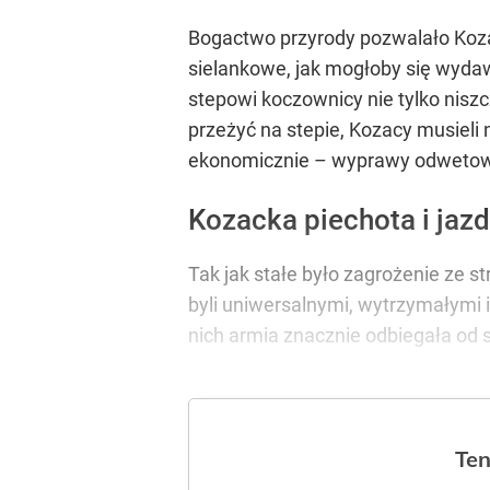
Bogactwo przyrody pozwalało Kozak
sielankowe, jak mogłoby się wydaw
stepowi koczownicy nie tylko niszcz
przeżyć na stepie, Kozacy musieli
ekonomicznie – wyprawy odweto
Kozacka piechota i jaz
Tak jak stałe było zagrożenie ze 
byli uniwersalnymi, wytrzymałymi 
nich armia znacznie odbiegała od 
Ten