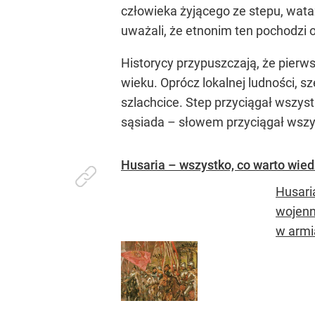
człowieka żyjącego ze stepu, wata
uważali, że etnonim ten pochodzi o
Historycy przypuszczają, że pierwsi
wieku. Oprócz lokalnej ludności, sz
szlachcice. Step przyciągał wszyst
sąsiada – słowem przyciągał wszys
Husaria – wszystko, co warto wiedz
Husari
wojenn
w armia