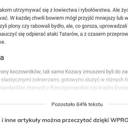
om utrzymywać się z łowiectwa i rybołówstwa. Ale życie 
ać. W każdej chwili bowiem mógł przyjść mniejszy lub w
yli plony czy rabowali bydło, ale, co gorsza, uprowadzal
 nauczyć się odpierać ataki Tatarów, a z czasem przepr
we.
da
strony koczowników, tak samo Kozacy zmuszeni byli do z
i elastycznymi żołnierzami, gotowymi służyć w różnych 
standardów znanych z Rzeczypospolitej czy krajów Europ
Pozostało 84% tekstu
 i inne artykuły można przeczytać dzięki WP