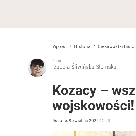
Wprost
/
Historia
/
Ciekawostki histo
Autor:
Izabela Śliwińska-Słomska
Kozacy – wszy
wojskowości! 
Dodano:
9
kwietnia
2022
12:03