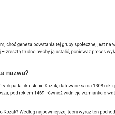
iem, choć geneza powstania tej grupy społecznej jest na 
 zresztą trudno byłoby ją ustalić, ponieważ proces wyła
 ta nazwa?
rych pada określenie Kozak, datowane są na 1308 rok i 
osza, pod rokiem 1469, również widnieje wzmianka o wa
 Kozak? Według najpewniejszej teorii wyraz ten pochodzi