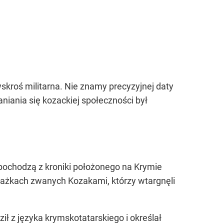
wskroś militarna. Nie znamy precyzyjnej daty
niania się kozackiej społeczności był
pochodzą z kroniki położonego na Krymie
tażkach zwanych Kozakami, którzy wtargnęli
ł z języka krymskotatarskiego i określał