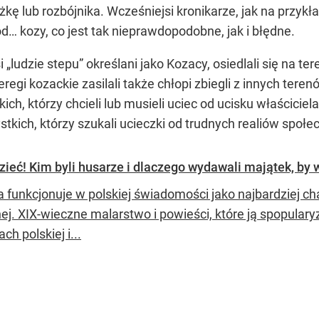
żkę lub rozbójnika. Wcześniejsi kronikarze, jak na przy
d… kozy, co jest tak nieprawdopodobne, jak i błędne.
 „ludzie stepu” określani jako Kozacy, osiedlali się na t
eregi kozackie zasilali także chłopi zbiegli z innych tere
kich, którzy chcieli lub musieli uciec od ucisku właścici
tkich, którzy szukali ucieczki od trudnych realiów społ
ieć! Kim byli husarze i dlaczego wydawali majątek, by w
a funkcjonuje w polskiej świadomości jako najbardziej ch
ej. XIX-wieczne malarstwo i powieści, które ją spopulary
ch polskiej i...