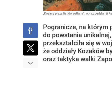
„Kozacy piszą list do sułtana”, obraz pędzla Ilji 
Pogranicze, na którym p
do powstania unikalnej
przekształciła się w wo
że oddziały Kozaków by
oraz taktyka walki Zap