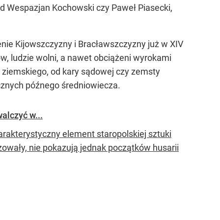
kład Wespazjan Kochowski czy Paweł Piasecki,
erenie Kijowszczyzny i Bracławszczyzny już w XIV
nów, ludzie wolni, a nawet obciążeni wyrokami
ela ziemskiego, od kary sądowej czy zemsty
ecznych późnego średniowiecza.
alczyć w...
arakterystyczny element staropolskiej sztuki
zowały, nie pokazują jednak początków husarii