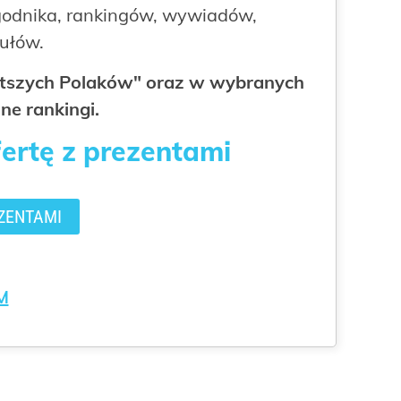
odnika, rankingów, wywiadów,
kułów.
gatszych Polaków" oraz w wybranych
ne rankingi.
fertę z prezentami
ZENTAMI
M