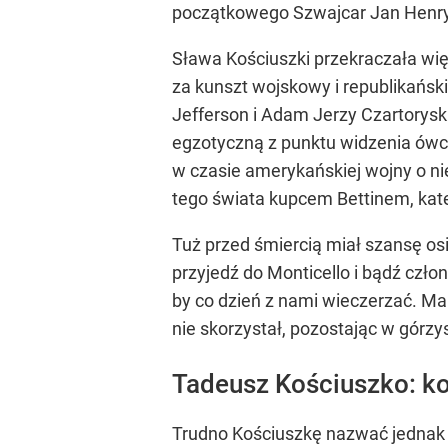
początkowego Szwajcar Jan Henryk 
Sława Kościuszki przekraczała wię
za kunszt wojskowy i republikański
Jefferson i Adam Jerzy Czartoryski
egzotyczną z punktu widzenia ówc
w czasie amerykańskiej wojny o nie
tego świata kupcem Bettinem, ka
Tuż przed śmiercią miał szansę osi
przyjedź do Monticello i bądź człon
by co dzień z nami wieczerzać. Ma
nie skorzystał, pozostając w górzys
Tadeusz Kościuszko: k
Trudno Kościuszkę nazwać jednak 