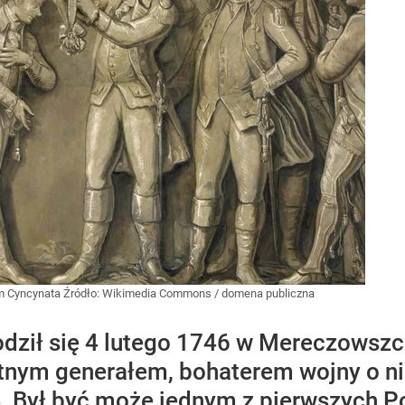
m Cyncynata
Źródło:
Wikimedia Commons
/
domena publiczna
dził się 4 lutego 1746 w Mereczowszc
tnym generałem, bohaterem wojny o ni
94. Był być może jednym z pierwszych 