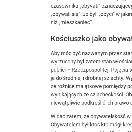
czasownika „obývati” oznaczająceg
„obywali się” lub byli „obyci” w j
niż „mieszkaniec”.
Kościuszko jako obywa
Aby móc być nazwanym przez staro
wyrzucony był zatem stan włościań
publici – Rzeczpospolitej. Pojęci
je do średniej i drobnej szlachty.
że różnice majątkowe pomiędzy po
wynikających ze szlacheckości. O
niewątpliwie podkreślić ich prawo
Widać zatem, że obywatelskość w o
Obywatelem był ktoś kto mógł kreo