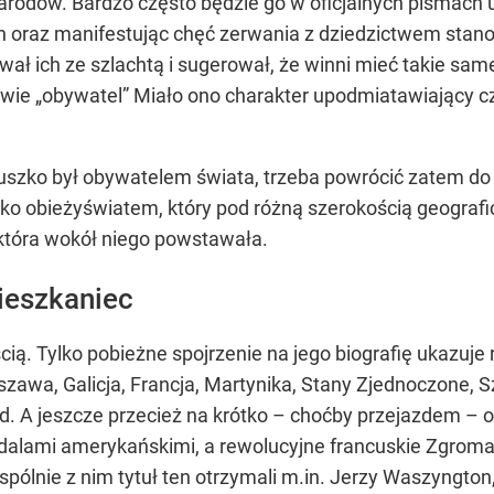
Narodów. Bardzo często będzie go w oficjalnych pismach
ch oraz manifestując chęć zerwania z dziedzictwem st
ał ich ze szlachtą i sugerował, że winni mieć takie sam
słowie „obywatel” Miało ono charakter upodmiatawiający 
iuszko był obywatelem świata, trzeba powrócić zatem d
ylko obieżyświatem, który pod różną szerokością geografi
 która wokół niego powstawała.
ieszkaniec
ią. Tylko pobieżne spojrzenie na jego biografię ukazuj
zawa, Galicja, Francja, Martynika, Stany Zjednoczone, Sz
d. A jeszcze przecież na krótko – choćby przejazdem – o
alami amerykańskimi, a rewolucyjne francuskie Zgro
spólnie z nim tytuł ten otrzymali m.in. Jerzy Waszyngton