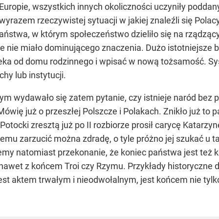
ropie, wszystkich innych okoliczności uczyniły poddan
wyrazem rzeczywistej sytuacji w jakiej znaleźli się Pola
ństwa, w którym społeczeństwo dzieliło się na rządzących
e nie miało dominującego znaczenia. Dużo istotniejsze by
aleka od domu rodzinnego i wpisać w nową tożsamość. S
y lub instytucji.
m wydawało się zatem pytanie, czy istnieje naród bez 
ię już o przeszłej Polszcze i Polakach. Znikło już to pań
otocki zresztą już po II rozbiorze prosił carycę Katarzyn
mu zarzucić można zdradę, o tyle próżno jej szukać u ta
ziemy natomiast przekonanie, że koniec państwa jest też
nawet z końcem Troi czy Rzymu. Przykłady historyczne 
” jest aktem trwałym i nieodwołalnym, jest końcem nie tyl