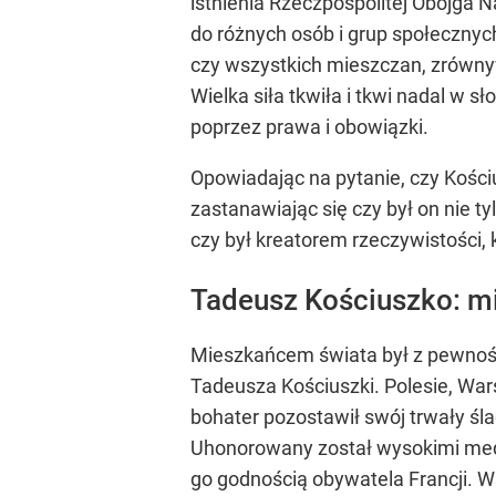
istnienia Rzeczpospolitej Obojga 
do różnych osób i grup społeczny
czy wszystkich mieszczan, zrównyw
Wielka siła tkwiła i tkwi nadal w 
poprzez prawa i obowiązki.
Opowiadając na pytanie, czy Kośc
zastanawiając się czy był on nie t
czy był kreatorem rzeczywistości,
Tadeusz Kościuszko: m
Mieszkańcem świata był z pewnośc
Tadeusza Kościuszki. Polesie, Wars
bohater pozostawił swój trwały śla
Uhonorowany został wysokimi med
go godnością obywatela Francji. W