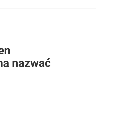
den
żna nazwać