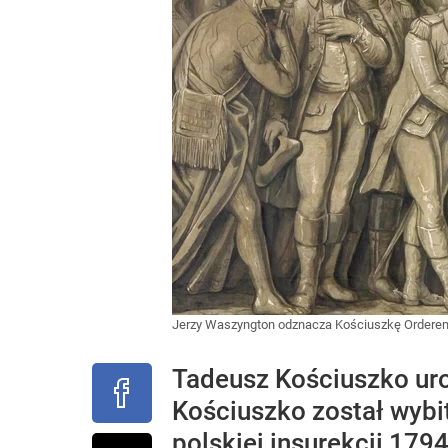
Jerzy Waszyngton odznacza Kościuszkę Ordere
Tadeusz Kościuszko uro
Kościuszko został wybi
polskiej insurekcji 17