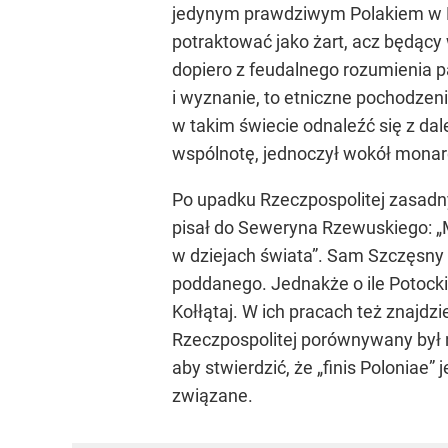
jedynym prawdziwym Polakiem w Eu
potraktować jako żart, acz będący 
dopiero z feudalnego rozumienia pa
i wyznanie, to etniczne pochodzeni
w takim świecie odnaleźć się z d
wspólnotę, jednoczył wokół monarch
Po upadku Rzeczpospolitej zasadny
pisał do Seweryna Rzewuskiego: „Mów
w dziejach świata”. Sam Szczęsny P
poddanego. Jednakże o ile Potockie
Kołłątaj. W ich pracach też znajd
Rzeczpospolitej porównywany był 
aby stwierdzić, że „finis Poloniae
związane.