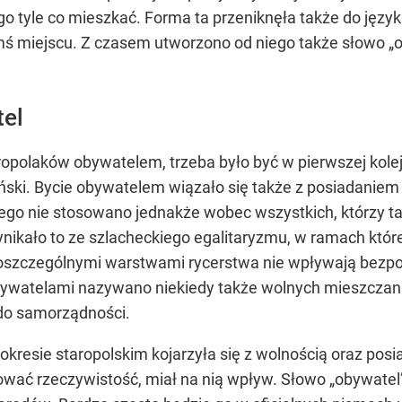
o tyle co mieszkać. Forma ta przeniknęła także do języ
akimś miejscu. Z czasem utworzono od niego także słowo „
tel
polaków obywatelem, trzeba było być w pierwszej kolej
ski. Bycie obywatelem wiązało się także z posiadaniem 
a tego nie stosowano jednakże wobec wszystkich, którzy 
 Wynikało to ze szlacheckiego egalitaryzmu, w ramach któ
szczególnymi warstwami rycerstwa nie wpływają bezpoś
bywatelami nazywano niekiedy także wolnych mieszczan 
 do samorządności.
kresie staropolskim kojarzyła się z wolnością oraz pos
wać rzeczywistość, miał na nią wpływ. Słowo „obywatel” 