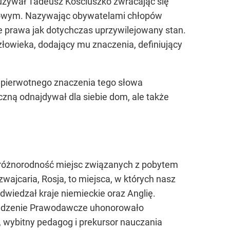
 używał Tadeusz Kościuszko zwracając się
anowym. Nazywając obywatelami chłopów
e prawa jak dotychczas uprzywilejowany stan.
człowieka, dodający mu znaczenia, definiujący
o pierwotnego znaczenia tego słowa
czną odnajdywał dla siebie dom, ale także
e różnorodność miejsc związanych z pobytem
wajcaria, Rosja, to miejsca, w których nasz
dwiedzał kraje niemieckie oraz Anglię.
madzenie Prawodawcze uhonorowało
, wybitny pedagog i prekursor nauczania