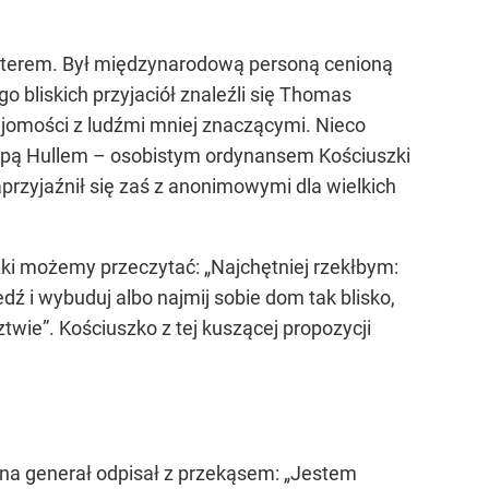
ohaterem. Był międzynarodową personą cenioną
 bliskich przyjaciół znaleźli się Thomas
najomości z ludźmi mniej znaczącymi. Nieco
ippą Hullem – osobistym ordynansem Kościuszki
przyjaźnił się zaś z anonimowymi dla wielkich
szki możemy przeczytać: „Najchętniej rzekłbym:
edź i wybuduj albo najmij sobie dom tak blisko,
wie”. Kościuszko z tej kuszącej propozycji
na generał odpisał z przekąsem: „Jestem