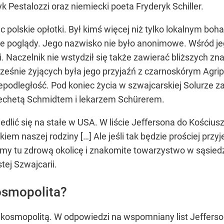
Pestalozzi oraz niemiecki poeta Fryderyk Schiller.
c polskie opłotki. Był kimś więcej niż tylko lokalnym b
e poglądy. Jego nazwisko nie było anonimowe. Wśród jego
. Naczelnik nie wstydził się także zawierać bliższych z
ześnie żyjących była jego przyjaźń z czarnoskórym Agr
podległość. Pod koniec życia w szwajcarskiej Solurze za
techetą Schmidtem i lekarzem Schürerem.
edlić się na stałe w USA. W liście Jeffersona do Kościu
kiem naszej rodziny […] Ale jeśli tak będzie prościej przyj
my tu zdrową okolicę i znakomite towarzystwo w sąsiedzt
tej Szwajcarii.
osmopolita?
kosmopolitą. W odpowiedzi na wspomniany list Jefferso