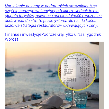
Narzekanie na ceny w nadmorskich smażalniach są
częścią naszego wakacyjnego folkloru. Jednak to nie
głupota turystów, naiwność ani niezdolność mnożenia i
dodawania do stu. To przemyślana, ale nie do końca
uczciwa strategia restauratorów ukrywających ceny.
Finanse i inwestycje
Podróże
Kraj
Tylko u Nas
Tygodnik
Wprost