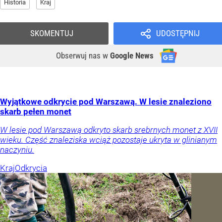
Historia
Kraj
SKOMENTUJ
UDOSTĘPNIJ
Obserwuj nas
w
Google News
Wyjątkowe odkrycie pod Warszawą. W lesie znaleziono
skarb pełen monet
W lesie pod Warszawą odkryto skarb srebrnych monet z XVII
wieku. Część znaleziska wciąż pozostaje ukryta w glinianym
naczyniu.
Kraj
Odkrycia