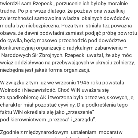
twierdził sam Rzepecki, porzucenie ich byłoby moralnie
trudne. Po pierwsze dlatego, że pozbawiona wszelkiej
zwierzchności samowolna władza lokalnych dowódców
mogła być niebezpieczna. Poza tym istniała też poważna
obawa, że dawni podwładni zamiast podjąć próbę powrotu
do cywila, będą masowo przechodzić pod dowództwo
konkurencyjnej organizacji o radykalnym zabarwieniu –
Narodowych Sił Zbrojnych. Rzepecki uważał, że aby móc
wciąż oddziaływać na przebywających w ukryciu żołnierzy,
niezbędna jest jakaś forma organizacji.
W związku z tym już we wrześniu 1945 roku powstała
Wolność i Niezawisłość. Choć WiN uważała się
za spadkobiercę AK i tworzona była przez wojskowych, jej
charakter miał pozostać cywilny. Dla podkreślenia tego
faktu WiN określała się jako „zrzeszenie”
pod kierownictwem „prezesa” i „zarządu”.
Zgodnie z międzynarodowymi ustaleniami mocarstw