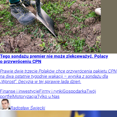
Tego sondażu premier nie może zlekceważyć. Polacy
o przywróceniu CPN
Prawie dwie trzecie Polaków chce przywrócenia pakietu CPN
na dwa ostatnie tygodnie wakacji – wynika z sondażu dla
„Wprost”. Decyzja w tej sprawie lada dzień.
Finanse i inwestycje
Firmy i rynki
Gospodarka
Twój
portfel
Motoryzacja
Tylko u Nas
Radosław
Święcki