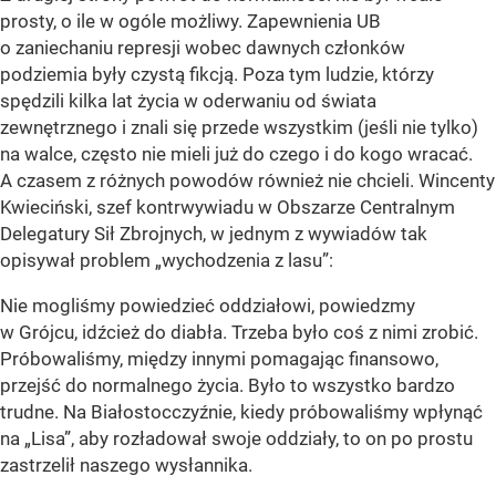
prosty, o ile w ogóle możliwy. Zapewnienia UB
o zaniechaniu represji wobec dawnych członków
podziemia były czystą fikcją. Poza tym ludzie, którzy
spędzili kilka lat życia w oderwaniu od świata
zewnętrznego i znali się przede wszystkim (jeśli nie tylko)
na walce, często nie mieli już do czego i do kogo wracać.
A czasem z różnych powodów również nie chcieli. Wincenty
Kwieciński, szef kontrwywiadu w Obszarze Centralnym
Delegatury Sił Zbrojnych, w jednym z wywiadów tak
opisywał problem „wychodzenia z lasu”:
Nie mogliśmy powiedzieć oddziałowi, powiedzmy
w Grójcu, idźcież do diabła. Trzeba było coś z nimi zrobić.
Próbowaliśmy, między innymi pomagając finansowo,
przejść do normalnego życia. Było to wszystko bardzo
trudne. Na Białostocczyźnie, kiedy próbowaliśmy wpłynąć
na „Lisa”, aby rozładował swoje oddziały, to on po prostu
zastrzelił naszego wysłannika.