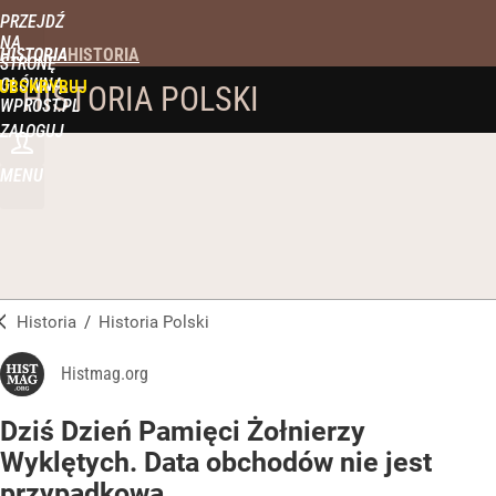
PRZEJDŹ
NA
HISTORIA
STRONĘ
GŁÓWNĄ
UBSKRYBUJ
HISTORIA POLSKI
WPROST.PL
ZALOGUJ
MENU
Historia
/
Historia Polski
Histmag.org
Dziś Dzień Pamięci Żołnierzy
Wyklętych. Data obchodów nie jest
przypadkowa