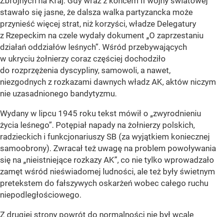
Zbrojnych na Kraj. Gdy wraz z końcem II wojny światowej
stawało się jasne, że dalsza walka partyzancka może
przynieść więcej strat, niż korzyści, władze Delegatury
z Rzepeckim na czele wydały dokument „O zaprzestaniu
działań oddziałów leśnych”. Wśród przebywających
w ukryciu żołnierzy coraz częściej dochodziło
do rozprzężenia dyscypliny, samowoli, a nawet,
niezgodnych z rozkazami dawnych władz AK, aktów niczym
nie uzasadnionego bandytyzmu.
Wydany w lipcu 1945 roku tekst mówił o „zwyrodnieniu
życia leśnego”. Potępiał napady na żołnierzy polskich,
radzieckich i funkcjonariuszy SB (za wyjątkiem koniecznej
samoobrony). Zwracał też uwagę na problem powoływania
się na „nieistniejące rozkazy AK”, co nie tylko wprowadzało
zamęt wśród nieświadomej ludności, ale też były świetnym
pretekstem do fałszywych oskarżeń wobec całego ruchu
niepodległościowego.
Z drugiej strony powrót do normalności nie był wcale