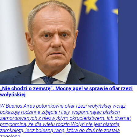
„Nie chodzi o zemstę”. Mocny apel w sprawie ofiar rzezi
wołyńskiej
W Buenos Aires potomkowie ofiar rzezi wołyńskiej wciąż
pokazują rodzinne zdjęcia i listy, wspominając bliskich
zamordowanych z niezwykłym okrucieństwem. Ich dramat
przypomina, że dla wielu rodzin Wołyń nie jest historią
zamkniętą, lecz bolesną raną, która do dziś nie została
zagojona.