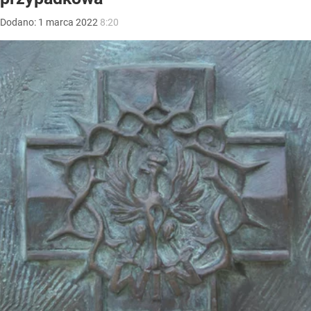
Dodano:
1
marca
2022
8:20