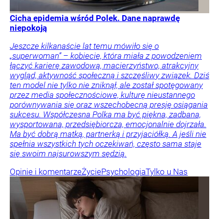
Cicha epidemia wśród Polek. Dane naprawdę
niepokoją
Jeszcze kilkanaście lat temu mówiło się o
„superwoman” – kobiecie, która miała z powodzeniem
łączyć karierę zawodową, macierzyństwo, atrakcyjny
wygląd, aktywność społeczną i szczęśliwy związek. Dziś
ten model nie tylko nie zniknął, ale został spotęgowany
przez media społecznościowe, kulturę nieustannego
porównywania się oraz wszechobecną presję osiągania
sukcesu. Współczesna Polka ma być piękna, zadbana,
wysportowana, przedsiębiorcza, emocjonalnie dojrzała.
Ma być dobrą matką, partnerką i przyjaciółką. A jeśli nie
spełnia wszystkich tych oczekiwań, często sama staje
się swoim najsurowszym sędzią.
Opinie i komentarze
Życie
Psychologia
Tylko u Nas