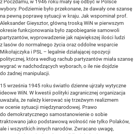
z Poczdamu, w 1946 roku miały się odbyć w Polsce
wybory. Podziemie było przekonane, że dawały one szansę
na pewną poprawę sytuacji w kraju. Jak wspominał prof.
Aleksander Gieysztor, główną troską WiN w pierwszym
okresie funkcjonowania było zapobieganie samowoli
partyzantów, wyprowadzenie jak największej ilości ludzi
z lasów do normalnego życia oraz oddolne wsparcie
Mikołajczyka i PSL – legalnie działającej opozycji
politycznej, która według rachub partyzantów miała szansę
wygrać w nadchodzących wyborach, o ile nie dojdzie
do żadnej manipulacji.
15 września 1945 roku światło dzienne ujrzały wytyczne
ideowe WiN. W kwestii polityki zagranicznej organizacja
uważała, że należy kierować się trzeźwym realizmem
w ocenie sytuacji międzynarodowej. Prawo
do demokratycznego samostanowienie o sobie
traktowano jako podstawową wolność nie tylko Polaków,
ale i wszystkich innych narodów. Zwracano uwagę,