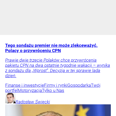
Tego sondażu premier nie może zlekceważyć.
Polacy o przywróceniu CPN
Prawie dwie trzecie Polaków chce przywrócenia
pakietu CPN na dwa ostatnie tygodnie wakacji – wynika
z sondażu dla „Wprost”. Decyzja w tej sprawie lada
dzień.
Finanse i inwestycje
Firmy i rynki
Gospodarka
Twój
portfel
Motoryzacja
Tylko u Nas
Radosław
Święcki