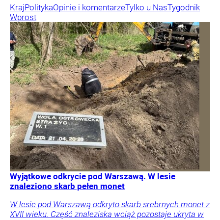
Kraj
Polityka
Opinie i komentarze
Tylko u Nas
Tygodnik
Wprost
Wyjątkowe odkrycie pod Warszawą. W lesie
znaleziono skarb pełen monet
W lesie pod Warszawą odkryto skarb srebrnych monet z
XVII wieku. Część znaleziska wciąż pozostaje ukryta w