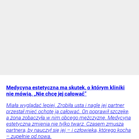
Medycyna estetyczna ma skutek, o którym kliniki
nie mówią. „Nie chcę jej całować”
Miała wyglądać lepiej. Zrobiła usta i nagle jej partner
przestał mieć ochotę ją całować. On poprawił szczękę,
a żona zobaczyła w nim obcego mężczyznę. Medycyna
estetyczna zmienia nie tylko twarz. Czasem zmusza
partnera, by nauczył się jej – i człowieka, którego kocha
– zupełnie od nowa.