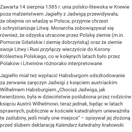
Zawarta 14 sierpnia 1385 r. unia polsko-litewska w Krewie
poza małżeństwem Jagiełły z Jadwigą przewidywała,
że obejmie on władzę w Polsce, przyjmie chrzest
i schrystianizuje Litwę. Monarcha zobowiązywał się
również, że odzyska utracone przez Polskę ziemie (m.in.
Pomorze Gdańskie i ziemię dobrzyńską) oraz że ziemie
swoje Litwy i Rusi
przyłączy wieczyście
do Korony
Królestwa Polskiego, co w kolejnych latach było przez
Polaków i Litwinów różnorako interpretowane.
Jagiełło miał też wypłacić Habsburgom odszkodowanie
za zerwanie zaręczyn Jadwigi z księciem austriackim
Wilhelmem Habsburgiem.„
Chociaż Jadwiga, jak
twierdzono, była w dzieciństwie poślubiona przez rodziców
księciu Austrii Wilhelmowi, teraz jednak, będąc w latach
sprawnych, publicznie w kościele katedralnym unieważniła
te zaślubiny, jeśli miały one miejsce
” – opisywał jej złożoną
przed ślubem deklarację
Kalendarz katedralny krakowski
.