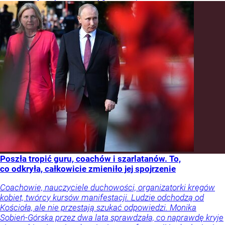
Poszła tropić guru, coachów i szarlatanów. To,
co odkryła, całkowicie zmieniło jej spojrzenie
Coachowie, nauczyciele duchowości, organizatorki kręgów
kobiet, twórcy kursów manifestacji. Ludzie odchodzą od
Kościoła, ale nie przestają szukać odpowiedzi. Monika
Sobień-Górska przez dwa lata sprawdzała, co naprawdę kryje