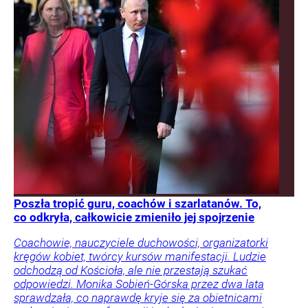
Poszła tropić guru, coachów i szarlatanów. To,
co odkryła, całkowicie zmieniło jej spojrzenie
Coachowie, nauczyciele duchowości, organizatorki
kręgów kobiet, twórcy kursów manifestacji. Ludzie
odchodzą od Kościoła, ale nie przestają szukać
odpowiedzi. Monika Sobień-Górska przez dwa lata
sprawdzała, co naprawdę kryje się za obietnicami