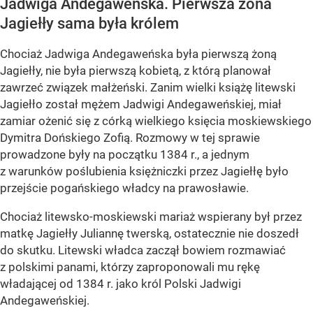
Jadwiga Andegaweńska. Pierwsza żona
Jagiełły sama była królem
Chociaż Jadwiga Andegaweńska była pierwszą żoną
Jagiełły, nie była pierwszą kobietą, z którą planował
zawrzeć związek małżeński. Zanim wielki książę litewski
Jagiełło został mężem Jadwigi Andegaweńskiej, miał
zamiar ożenić się z córką wielkiego księcia moskiewskiego
Dymitra Dońskiego Zofią. Rozmowy w tej sprawie
prowadzone były na początku 1384 r., a jednym
z warunków poślubienia księżniczki przez Jagiełłę było
przejście pogańskiego władcy na prawosławie.
Chociaż litewsko-moskiewski mariaż wspierany był przez
matkę Jagiełły Juliannę twerską, ostatecznie nie doszedł
do skutku. Litewski władca zaczął bowiem rozmawiać
z polskimi panami, którzy zaproponowali mu rękę
władającej od 1384 r. jako król Polski Jadwigi
Andegaweńskiej.