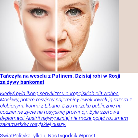
Tańczyła na weselu z Putinem. Dzisiaj robi w Rosji
za żywy bankomat
Kiedyś była ikoną serwilizmu europejskich elit wobec
Moskwy, potem rosyjscy najemnicy ewakuowali ją razem z
ulubionymi końmi z Libanu. Dziś narzeka publicznie na
codzienne życie na rosyjskiej prowincji. Była szefowa
dyplomacji Austrii najwyraźniej nie może pojąć rozumem
zakamarków rosyjskiej duszy.
Świat
Polityka
Tylko u Nas
Tygodnik Wprost