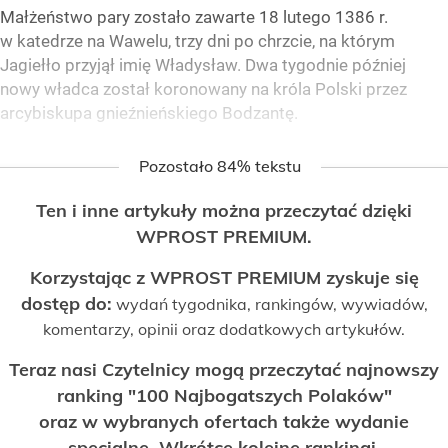
Małżeństwo pary zostało zawarte 18 lutego 1386 r.
w katedrze na Wawelu, trzy dni po chrzcie, na którym
Jagiełło przyjął imię Władysław. Dwa tygodnie później
nowy władca został koronowany na króla Polski przez
arcybiskupa gnieźnieńskiego Bodzantę.
Pozostało 84% tekstu
Ten i inne artykuły można przeczytać dzięki
WPROST PREMIUM.
Korzystając z WPROST PREMIUM zyskuje się
dostęp do:
wydań tygodnika, rankingów, wywiadów,
komentarzy, opinii oraz dodatkowych artykułów.
Teraz nasi Czytelnicy mogą przeczytać najnowszy
ranking "100 Najbogatszych Polaków"
oraz w wybranych ofertach także wydanie
specjalne. Wkrótce kolejne rankingi.