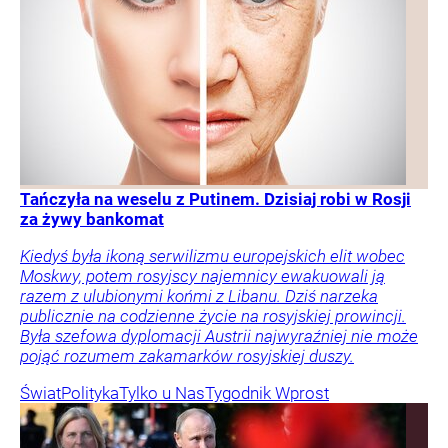
Tańczyła na weselu z Putinem. Dzisiaj robi w Rosji
za żywy bankomat
Kiedyś była ikoną serwilizmu europejskich elit wobec
Moskwy, potem rosyjscy najemnicy ewakuowali ją
razem z ulubionymi końmi z Libanu. Dziś narzeka
publicznie na codzienne życie na rosyjskiej prowincji.
Była szefowa dyplomacji Austrii najwyraźniej nie może
pojąć rozumem zakamarków rosyjskiej duszy.
Świat
Polityka
Tylko u Nas
Tygodnik Wprost