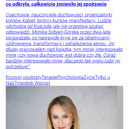
co odkryła, całkowicie zmieniło jej spojrzenie
Coachowie, nauczyciele duchowości, organizatorki
kręgów kobiet, twórcy kursów manifestacji. Ludzie
odchodzą od Kościoła, ale nie przestają szukać
odpowiedzi. Monika Sobień-Górska przez dwa lata
sprawdzała, co naprawdę kryje się za obietnicami
uzdrowienia, transformacji i odnalezienia sensu. „Im
dłużej pracowałam nad książką, tym mniej interesowało
mnie, czy nowa duchowość jest dobra czy zła. Coraz
bardziej interesowało mnie, dlaczego tak wielu ludzi jej
potrzebuje”.
Rozwój osobisty
Terapie
Psychologia
Życie
Tylko u
Nas
Tygodnik Wprost