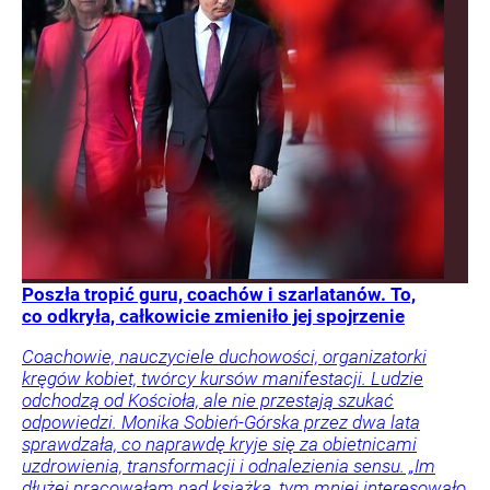
Poszła tropić guru, coachów i szarlatanów. To,
co odkryła, całkowicie zmieniło jej spojrzenie
Coachowie, nauczyciele duchowości, organizatorki
kręgów kobiet, twórcy kursów manifestacji. Ludzie
odchodzą od Kościoła, ale nie przestają szukać
odpowiedzi. Monika Sobień-Górska przez dwa lata
sprawdzała, co naprawdę kryje się za obietnicami
uzdrowienia, transformacji i odnalezienia sensu. „Im
dłużej pracowałam nad książką, tym mniej interesowało