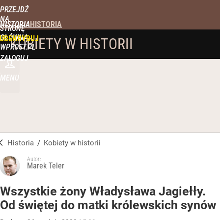
PRZEJDŹ
NA
HISTORIA
STRONĘ
GŁÓWNĄ
UBSKRYBUJ
KOBIETY W HISTORII
WPROST.PL
ZALOGUJ
MENU
Historia
/
Kobiety w historii
Autor:
Marek Teler
Wszystkie żony Władysława Jagiełły.
Od świętej do matki królewskich synów