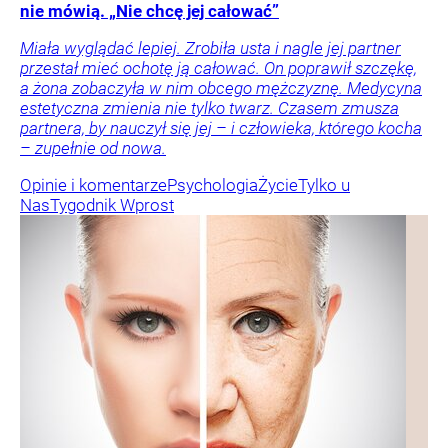
nie mówią. „Nie chcę jej całować”
Miała wyglądać lepiej. Zrobiła usta i nagle jej partner
przestał mieć ochotę ją całować. On poprawił szczękę,
a żona zobaczyła w nim obcego mężczyznę. Medycyna
estetyczna zmienia nie tylko twarz. Czasem zmusza
partnera, by nauczył się jej – i człowieka, którego kocha
– zupełnie od nowa.
Opinie i komentarze
Psychologia
Życie
Tylko u
Nas
Tygodnik Wprost