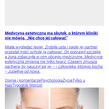
Medycyna estetyczna ma skutek, o którym kliniki
nie mówią. „Nie chcę jej całować”
Miała wyglądać lepiej. Zrobiła usta i nagle jej partner
przestał mieć ochotę ją całować. On poprawił szczękę,
a żona zobaczyła w nim obcego mężczyznę. Medycyna
estetyczna zmienia nie tylko twarz. Czasem zmusza
partnera, by nauczył się jej – i człowieka, którego kocha
– zupełnie od nowa.
Opinie i komentarze
Psychologia
Życie
Tylko u
Nas
Tygodnik Wprost