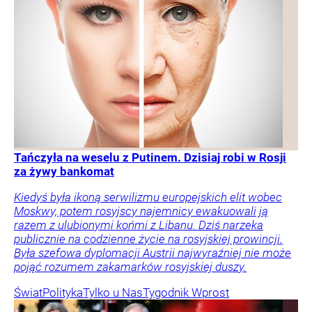
Tańczyła na weselu z Putinem. Dzisiaj robi w Rosji
za żywy bankomat
Kiedyś była ikoną serwilizmu europejskich elit wobec
Moskwy, potem rosyjscy najemnicy ewakuowali ją
razem z ulubionymi końmi z Libanu. Dziś narzeka
publicznie na codzienne życie na rosyjskiej prowincji.
Była szefowa dyplomacji Austrii najwyraźniej nie może
pojąć rozumem zakamarków rosyjskiej duszy.
Świat
Polityka
Tylko u Nas
Tygodnik Wprost