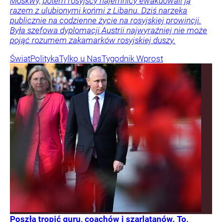
Moskwy, potem rosyjscy najemnicy ewakuowali ją
razem z ulubionymi końmi z Libanu. Dziś narzeka
publicznie na codzienne życie na rosyjskiej prowincji.
Była szefowa dyplomacji Austrii najwyraźniej nie może
pojąć rozumem zakamarków rosyjskiej duszy.
Świat
Polityka
Tylko u Nas
Tygodnik Wprost
Poszła tropić guru, coachów i szarlatanów. To,