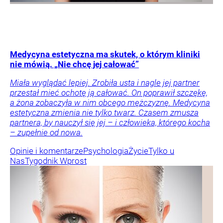
Medycyna estetyczna ma skutek, o którym kliniki
nie mówią. „Nie chcę jej całować”
Miała wyglądać lepiej. Zrobiła usta i nagle jej partner
przestał mieć ochotę ją całować. On poprawił szczękę,
a żona zobaczyła w nim obcego mężczyznę. Medycyna
estetyczna zmienia nie tylko twarz. Czasem zmusza
partnera, by nauczył się jej – i człowieka, którego kocha
– zupełnie od nowa.
Opinie i komentarze
Psychologia
Życie
Tylko u
Nas
Tygodnik Wprost