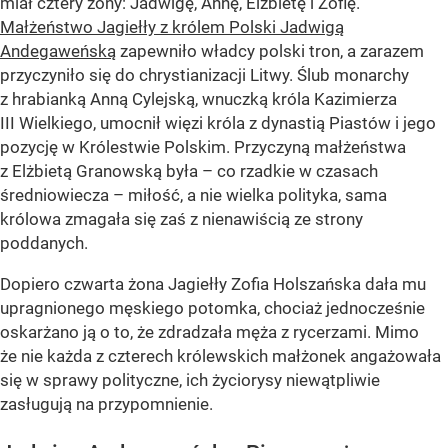
miał cztery żony: Jadwigę, Annę, Elżbietę i Zofię.
Małżeństwo Jagiełły z królem Polski Jadwigą
Andegaweńską
zapewniło władcy polski tron, a zarazem
przyczyniło się do chrystianizacji Litwy. Ślub monarchy
z hrabianką Anną Cylejską, wnuczką króla Kazimierza
III Wielkiego, umocnił więzi króla z dynastią Piastów i jego
pozycję w Królestwie Polskim. Przyczyną małżeństwa
z Elżbietą Granowską była – co rzadkie w czasach
średniowiecza – miłość, a nie wielka polityka, sama
królowa zmagała się zaś z nienawiścią ze strony
poddanych.
Dopiero czwarta żona Jagiełły Zofia Holszańska dała mu
upragnionego męskiego potomka, chociaż jednocześnie
oskarżano ją o to, że zdradzała męża z rycerzami. Mimo
że nie każda z czterech królewskich małżonek angażowała
się w sprawy polityczne, ich życiorysy niewątpliwie
zasługują na przypomnienie.