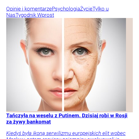
Opinie i komentarze
Psychologia
Życie
Tylko u
Nas
Tygodnik Wprost
Tańczyła na weselu z Putinem. Dzisiaj robi w Rosji
za żywy bankomat
Kiedyś była ikoną serwilizmu europejskich elit wobec