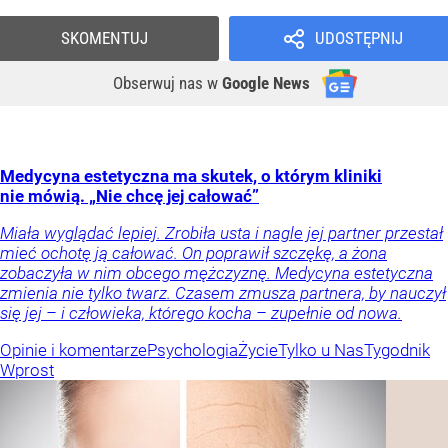
SKOMENTUJ
UDOSTĘPNIJ
Obserwuj nas
w
Google News
Medycyna estetyczna ma skutek, o którym kliniki
nie mówią. „Nie chcę jej całować”
Miała wyglądać lepiej. Zrobiła usta i nagle jej partner przestał
mieć ochotę ją całować. On poprawił szczękę, a żona
zobaczyła w nim obcego mężczyznę. Medycyna estetyczna
zmienia nie tylko twarz. Czasem zmusza partnera, by nauczył
się jej – i człowieka, którego kocha – zupełnie od nowa.
Opinie i komentarze
Psychologia
Życie
Tylko u Nas
Tygodnik
Wprost