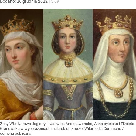
Dodano:
26
grudnia
2022
15:09
Żony Władysława Jagiełły – Jadwiga Andegaweńska, Anna cylejska i Elżbieta
Granowska w wyobrażeniach malarskich
Źródło:
Wikimedia Commons
/
domena publiczna