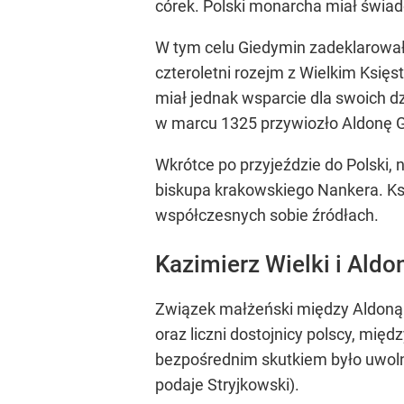
córek. Polski monarcha miał świa
W tym celu Giedymin zadeklarował
czteroletni rozejm z Wielkim Księs
miał jednak wsparcie dla swoich dz
w marcu 1325 przywiozło Aldonę
Wkrótce po przyjeździe do Polski,
biskupa krakowskiego Nankera. Ksi
współczesnych sobie źródłach.
Kazimierz Wielki i Ald
Związek małżeński między Aldoną A
oraz liczni dostojnicy polscy, mię
bezpośrednim skutkiem było uwolni
podaje Stryjkowski).