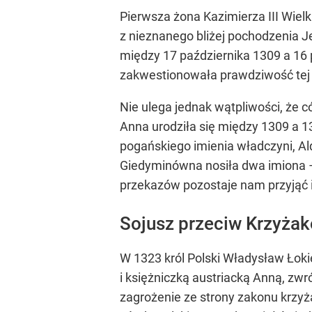
Pierwsza żona Kazimierza III Wiel
z nieznanego bliżej pochodzenia J
między 17 października 1309 a 16
zakwestionowała prawdziwość tej 
Nie ulega jednak wątpliwości, że c
Anna urodziła się między 1309 a 1
pogańskiego imienia władczyni, Al
Giedyminówna nosiła dwa imiona – 
przekazów pozostaje nam przyjąć i
Sojusz przeciw Krzyża
W 1323 król Polski Władysław Łoki
i księżniczką austriacką Anną, zwr
zagrożenie ze strony zakonu krzyża