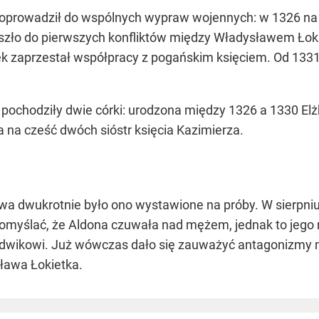
e doprowadził do wspólnych wypraw wojennych: w 1326 na
szło do pierwszych konfliktów między Władysławem Łoki
 zaprzestał współpracy z pogańskim księciem. Od 1331
pochodziły dwie córki: urodzona między 1326 a 1330 El
 na cześć dwóch sióstr księcia Kazimierza.
wa dwukrotnie było ono wystawione na próby. W sierpniu
omyślać, że Aldona czuwała nad mężem, jednak to jego
Ludwikowi. Już wówczas dało się zauważyć antagonizmy mi
sława Łokietka.