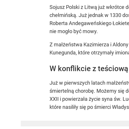
Sojusz Polski z Litwą już wkrótc
chełmińską. Już jednak w 1330 do
Roberta Andegaweńskiego Łokietek
nie mogło być mowy.
Z małżeństwa Kazimierza i Aldony 
Kunegunda, które otrzymały imiona
W konflikcie z teściową
Już w pierwszych latach małżeńst
śmiertelną chorobę. Możemy się d
XXII i powierzała życie syna św. 
które nasiliły się po śmierci Włady