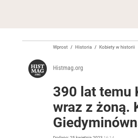
Wprost
/
Historia
/
Kobiety w historii
Histmag.org
390 lat temu 
wraz z żoną.
Giedyminówn
Dodano:
25
kwietnia
2023
16:14