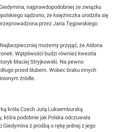
a Giedymina, najprawdopodobniej ze związku
olskiego sądzono, że księżniczka urodziła się
a przeprowadzona przez Jana Tęgowskiego
a. Najbezpieczniej możemy przyjąć, że Aldona
żonek. Wątpliwości budzi również kwestia
storyk Maciej Stryjkowski. Na pewno
iedługo przed ślubem. Wobec braku innych
inionym źródle.
córką króla Czech Jutą Luksemburską
wy, która podobnie jak Polska odczuwała
o Giedymina z prośbą o rękę jednej z jego