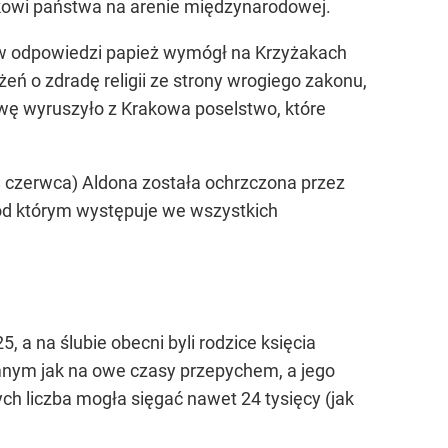
kowi państwa na arenie międzynarodowej.
a w odpowiedzi papież wymógł na Krzyżakach
żeń o zdradę religii ze strony wrogiego zakonu,
itwę wyruszyło z Krakowa poselstwo, które
8 czerwca) Aldona została ochrzczona przez
pod którym występuje we wszystkich
a na ślubie obecni byli rodzice księcia
romnym jak na owe czasy przepychem, a jego
h liczba mogła sięgać nawet 24 tysięcy (jak