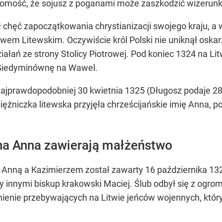
domość, że sojusz z poganami może zaszkodzić wizerun
 chęć zapoczątkowania chrystianizacji swojego kraju, 
twem Litewskim. Oczywiście król Polski nie uniknął oskar
iałań ze strony Stolicy Piotrowej. Pod koniec 1324 na L
 Giedyminównę na Wawel.
 najprawdopodobniej 30 kwietnia 1325 (Długosz podaje 2
ężniczka litewska przyjęła chrześcijańskie imię Anna, 
ona Anna zawierają małżeństwo
nną a Kazimierzem został zawarty 16 października 1325, 
dzy innymi biskup krakowski Maciej. Ślub odbył się z og
enie przebywających na Litwie jeńców wojennych, któryc