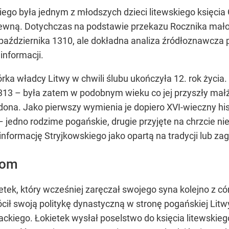
kiego była jednym z młodszych dzieci litewskiego księci
ewną. Dotychczas na podstawie przekazu Rocznika małop
 października 1310, ale dokładna analiza źródłoznawcz
informacji.
órka władcy Litwy w chwili ślubu ukończyła 12. rok życi
313 – była zatem w podobnym wieku co jej przyszły mał
dona. Jako pierwszy wymienia je dopiero XVI-wieczny hi
jedno rodzime pogańskie, drugie przyjęte na chrzcie n
nformację Stryjkowskiego jako opartą na tradycji lub zag
kom
etek, który wcześniej zaręczał swojego syna kolejno z 
ócił swoją politykę dynastyczną w stronę pogańskiej Lit
ckiego. Łokietek wysłał poselstwo do księcia litewskieg