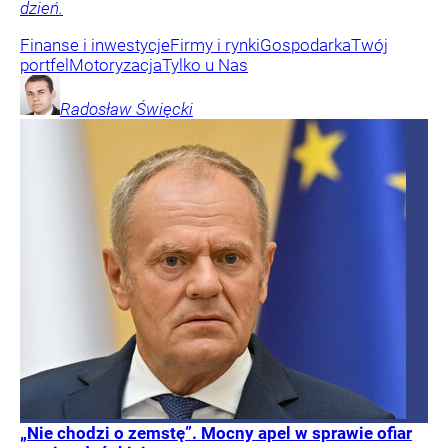
dzień.
Finanse i inwestycje
Firmy i rynki
Gospodarka
Twój
portfel
Motoryzacja
Tylko u Nas
Radosław
Święcki
„Nie chodzi o zemstę”. Mocny apel w sprawie ofiar