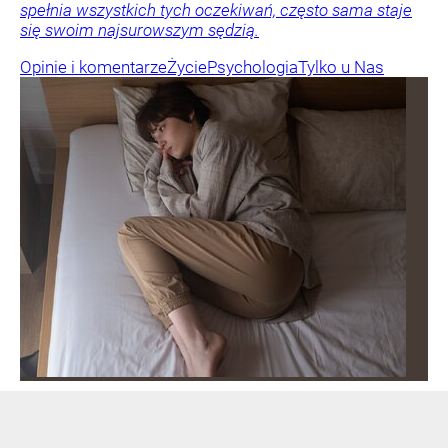
spełnia wszystkich tych oczekiwań, często sama staje
się swoim najsurowszym sędzią.
Opinie i komentarze
Życie
Psychologia
Tylko u Nas