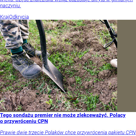
naczyniu.
Kraj
Odkrycia
Tego sondażu premier nie może zlekceważyć. Polacy
o przywróceniu CPN
Prawie dwie trzecie Polaków chce przywrócenia pakietu CPN