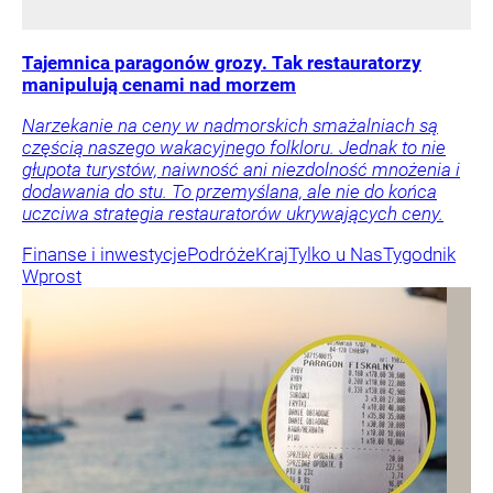
Tajemnica paragonów grozy. Tak restauratorzy
manipulują cenami nad morzem
Narzekanie na ceny w nadmorskich smażalniach są
częścią naszego wakacyjnego folkloru. Jednak to nie
głupota turystów, naiwność ani niezdolność mnożenia i
dodawania do stu. To przemyślana, ale nie do końca
uczciwa strategia restauratorów ukrywających ceny.
Finanse i inwestycje
Podróże
Kraj
Tylko u Nas
Tygodnik
Wprost