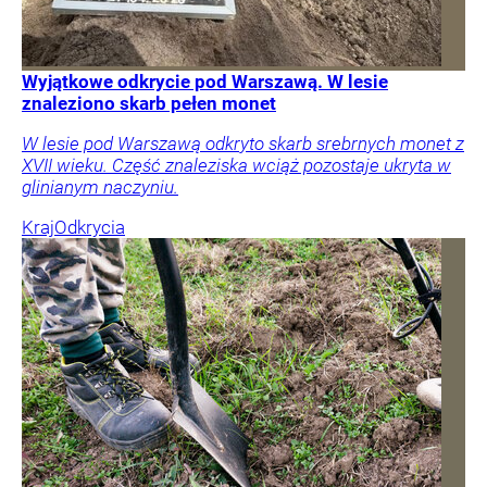
Wyjątkowe odkrycie pod Warszawą. W lesie
znaleziono skarb pełen monet
W lesie pod Warszawą odkryto skarb srebrnych monet z
XVII wieku. Część znaleziska wciąż pozostaje ukryta w
glinianym naczyniu.
Kraj
Odkrycia