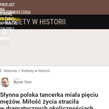
PRZEJDŹ
NA
HISTORIA
STRONĘ
GŁÓWNĄ
UBSKRYBUJ
KOBIETY W HISTORII
WPROST.PL
ZALOGUJ
MENU
Historia
/
Kobiety w historii
Autor:
Marek Teler
Słynna polska tancerka miała pięciu
mężów. Miłość życia straciła
w dramatycznych okolicznościach