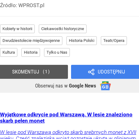
Źródło:
WPROST.pl
Kobiety w historii
Ciekawostki historyczne
Dwudziestolecie międzywojenne
Historia Polski
Teatr/Opera
Kultura
Historia
Tylko u Nas
SKOMENTUJ
UDOSTĘPNIJ
1
Obserwuj nas
w
Google News
Wyjątkowe odkrycie pod Warszawą. W lesie znaleziono
skarb pełen monet
W lesie pod Warszawą odkryto skarb srebrnych monet z XVII
wieku. Część znaleziska wciąż pozostaje ukryta w glinianym