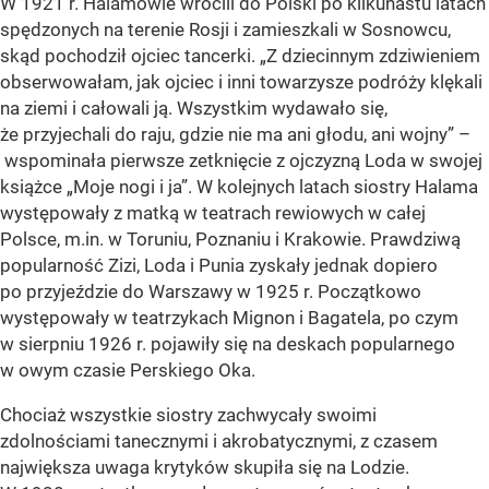
W 1921 r. Halamowie wrócili do Polski po kilkunastu latach
spędzonych na terenie Rosji i zamieszkali w Sosnowcu,
skąd pochodził ojciec tancerki. „Z dziecinnym zdziwieniem
obserwowałam, jak ojciec i inni towarzysze podróży klękali
na ziemi i całowali ją. Wszystkim wydawało się,
że przyjechali do raju, gdzie nie ma ani głodu, ani wojny” –
wspominała pierwsze zetknięcie z ojczyzną Loda w swojej
książce „Moje nogi i ja”. W kolejnych latach siostry Halama
występowały z matką w teatrach rewiowych w całej
Polsce, m.in. w Toruniu, Poznaniu i Krakowie. Prawdziwą
popularność Zizi, Loda i Punia zyskały jednak dopiero
po przyjeździe do Warszawy w 1925 r. Początkowo
występowały w teatrzykach Mignon i Bagatela, po czym
w sierpniu 1926 r. pojawiły się na deskach popularnego
w owym czasie Perskiego Oka.
Chociaż wszystkie siostry zachwycały swoimi
zdolnościami tanecznymi i akrobatycznymi, z czasem
największa uwaga krytyków skupiła się na Lodzie.