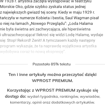
W 1928 r. artystka zaczęła występować w teatrzyku
Morskie Oko, gdzie szybko zyskała status jednej
z największych gwiazd tej sceny. Kiedy w maju 1929 r.
tańczyła w numerze Kobieta i bestia, Saul Wagman pisał
o niej na łamach „Nowego Przeglądu”: „Loda Halama
nie była świetna ani zachwycająca, ale hiperświetna
i ultrazachwycająca! Ilekroć się widzi Lodę Halamę, wydaje
się: Stop! Rekord! Zenit! A tymczasem każdy następny
program wykazuje, że ta naprawdę wyjątkowa artystka
wydobywa coraz to nową ekspresję”.
Pozostało 85% tekstu
Ten i inne artykuły można przeczytać dzięki
WPROST PREMIUM.
Korzystając z WPROST PREMIUM zyskuje się
dostęp do:
wydań tygodnika, rankingów, wywiadów,
komentarzy, opinii oraz dodatkowych artykułów.