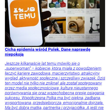
Cicha epidemia wśród Polek. Dane naprawdę
niepokoją
Jeszcze kilkanaście lat temu mówiło się o
„superwoman” – kobiecie, która miała z powodzeniem
łączyć karierę zawodową, macierzyństwo, atrakcyjny
wygląd, aktywność społeczną i szczęśliwy związek. Dziś
ten model nie tylko nie zniknął, ale został spotęgowany
przez media społecznościowe, kulturę nieustannego
porównywania się oraz wszechobecną presję osiągania
sukcesu. Współczesna Polka ma być piękna, zadbana,
wysportowana, przedsiębiorcza, emocjonalnie dojrzała.
Ma być dobrą matką, partnerką i przyjaciółką. A jeśli nie