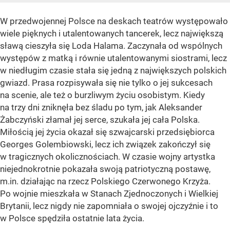
W przedwojennej Polsce na deskach teatrów występowało
wiele pięknych i utalentowanych tancerek, lecz największą
sławą cieszyła się Loda Halama. Zaczynała od wspólnych
występów z matką i równie utalentowanymi siostrami, lecz
w niedługim czasie stała się jedną z największych polskich
gwiazd. Prasa rozpisywała się nie tylko o jej sukcesach
na scenie, ale też o burzliwym życiu osobistym. Kiedy
na trzy dni zniknęła bez śladu po tym, jak Aleksander
Żabczyński złamał jej serce, szukała jej cała Polska.
Miłością jej życia okazał się szwajcarski przedsiębiorca
Georges Golembiowski, lecz ich związek zakończył się
w tragicznych okolicznościach. W czasie wojny artystka
niejednokrotnie pokazała swoją patriotyczną postawę,
m.in. działając na rzecz Polskiego Czerwonego Krzyża.
Po wojnie mieszkała w Stanach Zjednoczonych i Wielkiej
Brytanii, lecz nigdy nie zapomniała o swojej ojczyźnie i to
w Polsce spędziła ostatnie lata życia.