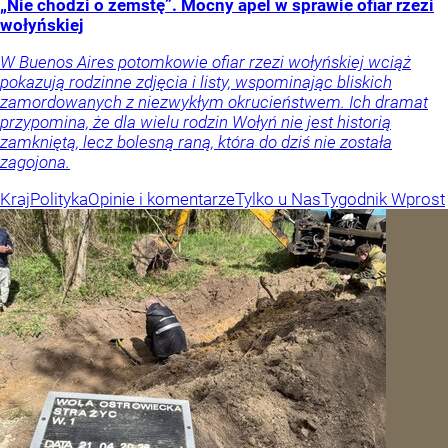
„Nie chodzi o zemstę”. Mocny apel w sprawie ofiar rzezi
wołyńskiej
W Buenos Aires potomkowie ofiar rzezi wołyńskiej wciąż
pokazują rodzinne zdjęcia i listy, wspominając bliskich
zamordowanych z niezwykłym okrucieństwem. Ich dramat
przypomina, że dla wielu rodzin Wołyń nie jest historią
zamkniętą, lecz bolesną raną, która do dziś nie została
zagojona.
Kraj
Polityka
Opinie i komentarze
Tylko u Nas
Tygodnik Wprost