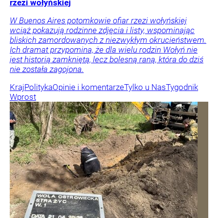
rzezi wołyńskiej
W Buenos Aires potomkowie ofiar rzezi wołyńskiej
wciąż pokazują rodzinne zdjęcia i listy, wspominając
bliskich zamordowanych z niezwykłym okrucieństwem.
Ich dramat przypomina, że dla wielu rodzin Wołyń nie
jest historią zamkniętą, lecz bolesną raną, która do dziś
nie została zagojona.
Kraj
Polityka
Opinie i komentarze
Tylko u Nas
Tygodnik
Wprost