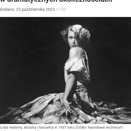
Dodano:
22
października
2023
11:02
Loda Halama, aktorka i tancerka w 1937 roku
Źródło:
Narodowe Archiwum