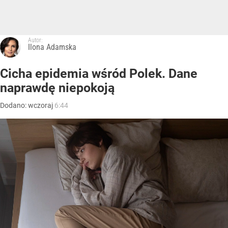
Autor:
Ilona Adamska
Cicha epidemia wśród Polek. Dane
naprawdę niepokoją
Dodano:
wczoraj
6:44