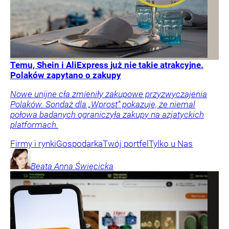
Temu, Shein i AliExpress już nie takie atrakcyjne.
Polaków zapytano o zakupy
Nowe unijne cła zmieniły zakupowe przyzwyczajenia
Polaków. Sondaż dla „Wprost” pokazuje, że niemal
połowa badanych ograniczyła zakupy na azjatyckich
platformach.
Firmy i rynki
Gospodarka
Twój portfel
Tylko u Nas
Beata Anna
Święcicka