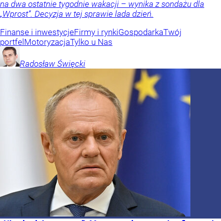
na dwa ostatnie tygodnie wakacji – wynika z sondażu dla
„Wprost”. Decyzja w tej sprawie lada dzień.
Finanse i inwestycje
Firmy i rynki
Gospodarka
Twój
portfel
Motoryzacja
Tylko u Nas
Radosław
Święcki