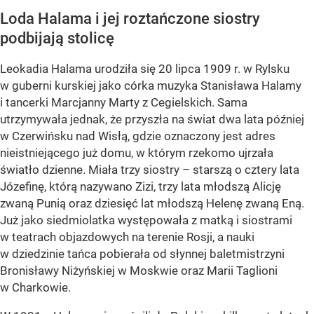
Loda Halama i jej roztańczone siostry
podbijają stolicę
Leokadia Halama urodziła się 20 lipca 1909 r. w Rylsku
w guberni kurskiej jako córka muzyka Stanisława Halamy
i tancerki Marcjanny Marty z Cegielskich. Sama
utrzymywała jednak, że przyszła na świat dwa lata później
w Czerwińsku nad Wisłą, gdzie oznaczony jest adres
nieistniejącego już domu, w którym rzekomo ujrzała
światło dzienne. Miała trzy siostry – starszą o cztery lata
Józefinę, którą nazywano Zizi, trzy lata młodszą Alicję
zwaną Punią oraz dziesięć lat młodszą Helenę zwaną Eną.
Już jako siedmiolatka występowała z matką i siostrami
w teatrach objazdowych na terenie Rosji, a nauki
w dziedzinie tańca pobierała od słynnej baletmistrzyni
Bronisławy Niżyńskiej w Moskwie oraz Marii Taglioni
w Charkowie.