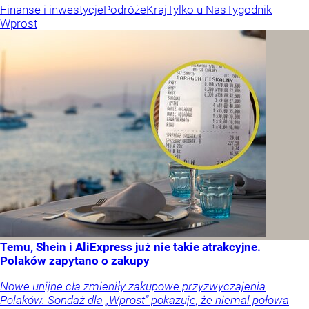
Finanse i inwestycje
Podróże
Kraj
Tylko u Nas
Tygodnik
Wprost
Temu, Shein i AliExpress już nie takie atrakcyjne.
Polaków zapytano o zakupy
Nowe unijne cła zmieniły zakupowe przyzwyczajenia
Polaków. Sondaż dla „Wprost” pokazuje, że niemal połowa