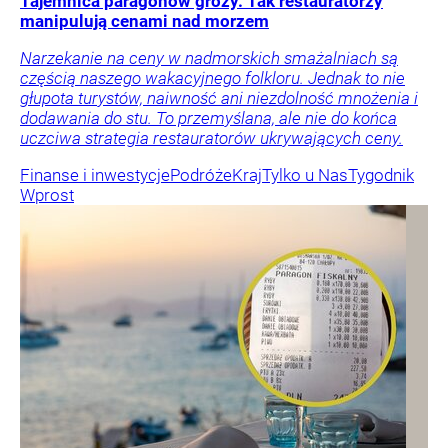
Tajemnica paragonów grozy. Tak restauratorzy
manipulują cenami nad morzem
Narzekanie na ceny w nadmorskich smażalniach są
częścią naszego wakacyjnego folkloru. Jednak to nie
głupota turystów, naiwność ani niezdolność mnożenia i
dodawania do stu. To przemyślana, ale nie do końca
uczciwa strategia restauratorów ukrywających ceny.
Finanse i inwestycje
Podróże
Kraj
Tylko u Nas
Tygodnik
Wprost