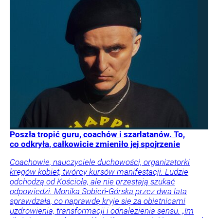
Poszła tropić guru, coachów i szarlatanów. To,
co odkryła, całkowicie zmieniło jej spojrzenie
Coachowie, nauczyciele duchowości, organizatorki
kręgów kobiet, twórcy kursów manifestacji. Ludzie
odchodzą od Kościoła, ale nie przestają szukać
odpowiedzi. Monika Sobień-Górska przez dwa lata
sprawdzała, co naprawdę kryje się za obietnicami
uzdrowienia, transformacji i odnalezienia sensu. „Im