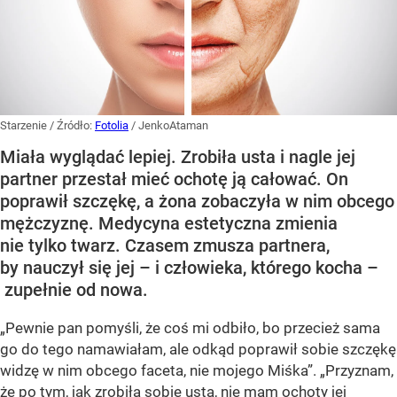
Starzenie
/ Źródło:
Fotolia
/
JenkoAtaman
Miała wyglądać lepiej. Zrobiła usta i nagle jej
partner przestał mieć ochotę ją całować. On
poprawił szczękę, a żona zobaczyła w nim obcego
mężczyznę. Medycyna estetyczna zmienia
nie tylko twarz. Czasem zmusza partnera,
by nauczył się jej – i człowieka, którego kocha –
zupełnie od nowa.
„Pewnie pan pomyśli, że coś mi odbiło, bo przecież sama
go do tego namawiałam, ale odkąd poprawił sobie szczękę
widzę w nim obcego faceta, nie mojego Miśka”. „Przyznam,
że po tym, jak zrobiła sobie usta, nie mam ochoty jej