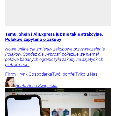
Temu, Shein i AliExpress już nie takie atrakcyjne.
Polaków zapytano o zakupy
Nowe unijne cła zmieniły zakupowe przyzwyczajenia
Polaków. Sondaż dla „Wprost” pokazuje, że niemal
połowa badanych ograniczyła zakupy na azjatyckich
platformach.
Firmy i rynki
Gospodarka
Twój portfel
Tylko u Nas
Beata Anna
Święcicka