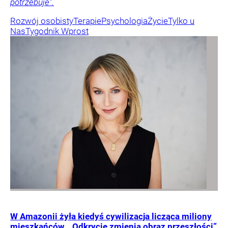
potrzebuje”.
Rozwój osobisty
Terapie
Psychologia
Życie
Tylko u
Nas
Tygodnik Wprost
W Amazonii żyła kiedyś cywilizacja licząca miliony
mieszkańców. „Odkrycie zmienia obraz przeszłości”