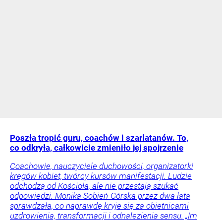
Poszła tropić guru, coachów i szarlatanów. To,
co odkryła, całkowicie zmieniło jej spojrzenie
Coachowie, nauczyciele duchowości, organizatorki
kręgów kobiet, twórcy kursów manifestacji. Ludzie
odchodzą od Kościoła, ale nie przestają szukać
odpowiedzi. Monika Sobień-Górska przez dwa lata
sprawdzała, co naprawdę kryje się za obietnicami
uzdrowienia, transformacji i odnalezienia sensu. „Im