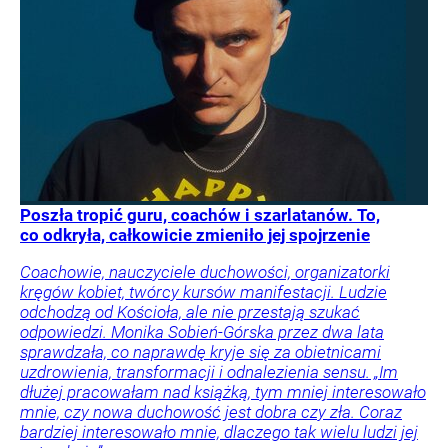
Poszła tropić guru, coachów i szarlatanów. To,
co odkryła, całkowicie zmieniło jej spojrzenie
Coachowie, nauczyciele duchowości, organizatorki
kręgów kobiet, twórcy kursów manifestacji. Ludzie
odchodzą od Kościoła, ale nie przestają szukać
odpowiedzi. Monika Sobień-Górska przez dwa lata
sprawdzała, co naprawdę kryje się za obietnicami
uzdrowienia, transformacji i odnalezienia sensu. „Im
dłużej pracowałam nad książką, tym mniej interesowało
mnie, czy nowa duchowość jest dobra czy zła. Coraz
bardziej interesowało mnie, dlaczego tak wielu ludzi jej