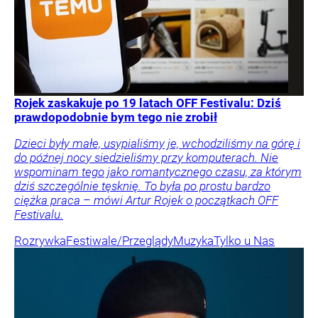
Rojek zaskakuje po 19 latach OFF Festivalu: Dziś
prawdopodobnie bym tego nie zrobił
Dzieci były małe, usypialiśmy je, wchodziliśmy na górę i
do późnej nocy siedzieliśmy przy komputerach. Nie
wspominam tego jako romantycznego czasu, za którym
dziś szczególnie tęsknię. To była po prostu bardzo
ciężka praca – mówi Artur Rojek o początkach OFF
Festivalu.
Rozrywka
Festiwale/Przeglądy
Muzyka
Tylko u Nas