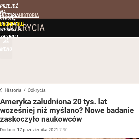
PRZEJDŹ
NA
HISTORIA
STRONĘ
GŁÓWNĄ
UBSKRYBUJ
ODKRYCIA
WPROST.PL
ZALOGUJ
MENU
Historia
/
Odkrycia
Ameryka zaludniona 20 tys. lat
wcześniej niż myślano? Nowe badanie
zaskoczyło naukowców
Dodano:
17
października
2021
7:30