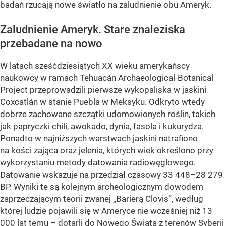
badań rzucają nowe światło na zaludnienie obu Ameryk.
Zaludnienie Ameryk. Stare znaleziska
przebadane na nowo
W latach sześćdziesiątych XX wieku amerykańscy
naukowcy w ramach Tehuacán Archaeological-Botanical
Project przeprowadzili pierwsze wykopaliska w jaskini
Coxcatlán w stanie Puebla w Meksyku. Odkryto wtedy
dobrze zachowane szczątki udomowionych roślin, takich
jak papryczki chili, awokado, dynia, fasola i kukurydza.
Ponadto w najniższych warstwach jaskini natrafiono
na kości zająca oraz jelenia, których wiek określono przy
wykorzystaniu metody datowania radiowęglowego.
Datowanie wskazuje na przedział czasowy 33 448–28 279
BP. Wyniki te są kolejnym archeologicznym dowodem
zaprzeczającym teorii zwanej „Barierą Clovis”, według
której ludzie pojawili się w Ameryce nie wcześniej niż 13
000 lat temu – dotarli do Nowego Świata z terenów Syberii