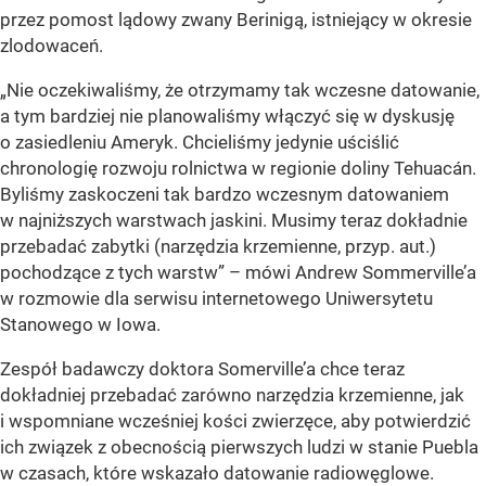
przez pomost lądowy zwany Berinigą, istniejący w okresie
zlodowaceń.
„
Nie oczekiwaliśmy, że otrzymamy tak wczesne datowanie,
a tym bardziej nie planowaliśmy włączyć się w dyskusję
o zasiedleniu Ameryk. Chcieliśmy jedynie uściślić
chronologię rozwoju rolnictwa w regionie doliny Tehuacán.
Byliśmy zaskoczeni tak bardzo wczesnym datowaniem
w najniższych warstwach jaskini. Musimy teraz dokładnie
przebadać zabytki (narzędzia krzemienne, przyp. aut.)
pochodzące z tych warstw
” – mówi Andrew Sommerville’a
w rozmowie dla serwisu internetowego Uniwersytetu
Stanowego w Iowa.
Zespół badawczy doktora Somerville’a chce teraz
dokładniej przebadać zarówno narzędzia krzemienne, jak
i wspomniane wcześniej kości zwierzęce, aby potwierdzić
ich związek z obecnością pierwszych ludzi w stanie Puebla
w czasach, które wskazało datowanie radiowęglowe.