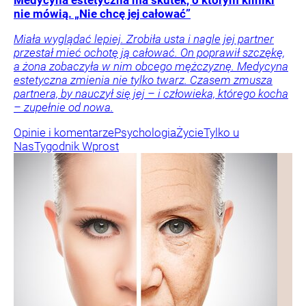
Medycyna estetyczna ma skutek, o którym kliniki
nie mówią. „Nie chcę jej całować”
Miała wyglądać lepiej. Zrobiła usta i nagle jej partner
przestał mieć ochotę ją całować. On poprawił szczękę,
a żona zobaczyła w nim obcego mężczyznę. Medycyna
estetyczna zmienia nie tylko twarz. Czasem zmusza
partnera, by nauczył się jej – i człowieka, którego kocha
– zupełnie od nowa.
Opinie i komentarze
Psychologia
Życie
Tylko u
Nas
Tygodnik Wprost