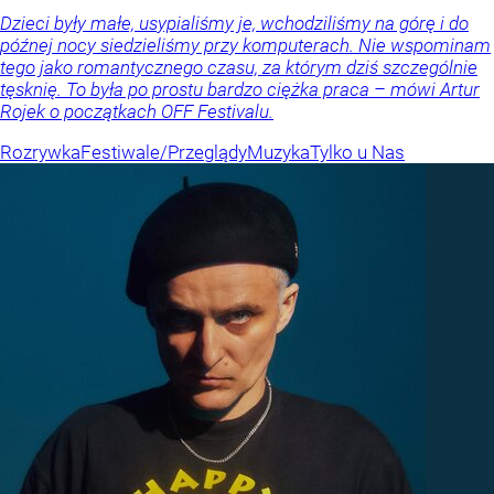
Dzieci były małe, usypialiśmy je, wchodziliśmy na górę i do
późnej nocy siedzieliśmy przy komputerach. Nie wspominam
tego jako romantycznego czasu, za którym dziś szczególnie
tęsknię. To była po prostu bardzo ciężka praca – mówi Artur
Rojek o początkach OFF Festivalu.
Rozrywka
Festiwale/Przeglądy
Muzyka
Tylko u Nas