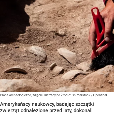
Prace archeologiczne, zdjęcie ilustracyjne
Źródło:
Shutterstock
/
Openfinal
Amerykańscy naukowcy, badając szczątki
zwierząt odnalezione przed laty, dokonali