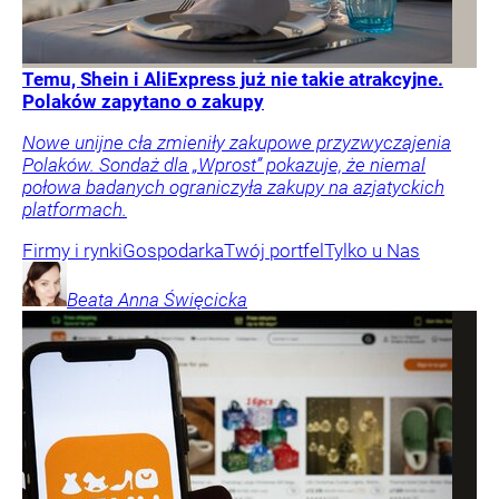
Temu, Shein i AliExpress już nie takie atrakcyjne.
Polaków zapytano o zakupy
Nowe unijne cła zmieniły zakupowe przyzwyczajenia
Polaków. Sondaż dla „Wprost” pokazuje, że niemal
połowa badanych ograniczyła zakupy na azjatyckich
platformach.
Firmy i rynki
Gospodarka
Twój portfel
Tylko u Nas
Beata Anna
Święcicka