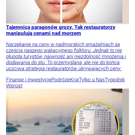
Tajemnica paragonów grozy. Tak restauratorzy
manipulują cenami nad morzem
Narzekanie na ceny w nadmorskich smażalniach są
częścią naszego wakacyjnego folkloru. Jednak to nie
głupota turystów, naiwność ani niezdolność mnożenia i
dodawania do stu. To przemyślana, ale nie do końca
uczciwa strategia restauratorów ukrywających ceny.
Finanse i inwestycje
Podróże
Kraj
Tylko u Nas
Tygodnik
Wprost