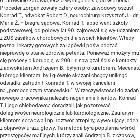
o ratowanie zdrowia, lecz o wymiganie się od więzienia.
Proceder zorganizowały cztery osoby: zawodowy oszust
Konrad T., adwokat Robert D., neurochirurg Krzysztof J. i dr
Maria Ż. – biegła sądowa. Konrad T., absolwent szkoły
podstawowej, od połowy lat 90. zajmował się wyłudzaniem
z ZUS zasiłków chorobowych dla swoich klientów. Wtedy
poznał lekarzy gotowych za łapówki poświadczać
nieprawdę o stanie zdrowia petenta. Ponieważ mnożyły mu
się procesy o korupcję, w 2001 r. nawiązał ścisłe kontakty
z adwokatem Andrzejem B., byłym prokuratorem. Mecenas,
którego klientami byli głównie skazani chcący uniknąć
odsiadki, zatrudnił Konrada T. w swojej kancelarii
na „pomocniczym stanowisku”. W rzeczywistości do zadań
nowego pracownika należało naganianie klientów. Konrad
T. i jego chlebodawca doradzali, jak pozorować
dolegliwości neurologiczne lub kardiologiczne. Zaufanym
klientom serwowali np. roztwór atropiny, wywołujący jeden
z objawów urazu głowy. Ta metoda była popularna wśród
przestępców mafijnych, którzy znali Andrzeja B. z czasów,