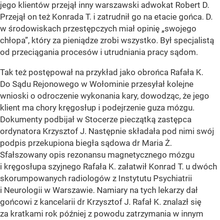
jego klientów przejął inny warszawski adwokat Robert D.
Przejął on też Konrada T. i zatrudnił go na etacie gońca. D.
w środowiskach przestępczych miał opinię „swojego
chłopa”, który za pieniądze zrobi wszystko. Był specjalistą
od przeciągania procesów i utrudniania pracy sądom.
Tak też postępował na przykład jako obrońca Rafała K.
Do Sądu Rejonowego w Wołominie przesyłał kolejne
wnioski o odroczenie wykonania kary, dowodząc, że jego
klient ma chory kręgosłup i podejrzenie guza mózgu.
Dokumenty podbijał w Stocerze pieczątką zastępca
ordynatora Krzysztof J. Następnie składała pod nimi swój
podpis przekupiona biegła sądowa dr Maria Ż.
Sfałszowany opis rezonansu magnetycznego mózgu
i kręgosłupa szyjnego Rafała K. załatwił Konrad T. u dwóch
skorumpowanych radiologów z Instytutu Psychiatrii
i Neurologii w Warszawie. Namiary na tych lekarzy dał
gońcowi z kancelarii dr Krzysztof J. Rafał K. znalazł się
za kratkami rok później z powodu zatrzymania w innym