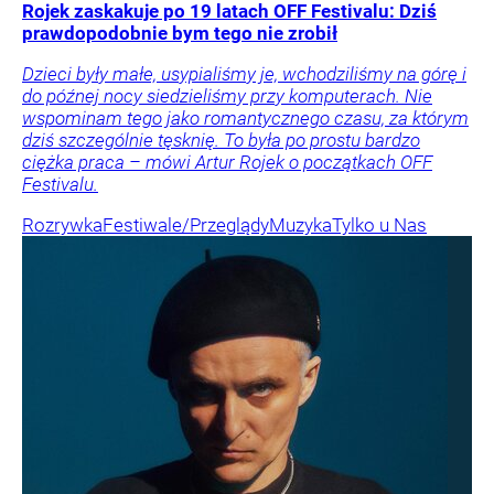
Rojek zaskakuje po 19 latach OFF Festivalu: Dziś
prawdopodobnie bym tego nie zrobił
Dzieci były małe, usypialiśmy je, wchodziliśmy na górę i
do późnej nocy siedzieliśmy przy komputerach. Nie
wspominam tego jako romantycznego czasu, za którym
dziś szczególnie tęsknię. To była po prostu bardzo
ciężka praca – mówi Artur Rojek o początkach OFF
Festivalu.
Rozrywka
Festiwale/Przeglądy
Muzyka
Tylko u Nas