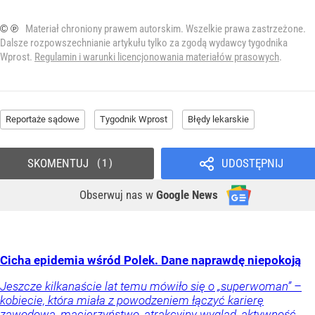
© ℗
Materiał chroniony prawem autorskim. Wszelkie prawa zastrzeżone.
Dalsze rozpowszechnianie artykułu tylko za zgodą wydawcy tygodnika
Wprost.
Regulamin i warunki licencjonowania materiałów prasowych
.
Reportaże sądowe
Tygodnik Wprost
Błędy lekarskie
SKOMENTUJ
UDOSTĘPNIJ
1
Obserwuj nas
w
Google News
Cicha epidemia wśród Polek. Dane naprawdę niepokoją
Jeszcze kilkanaście lat temu mówiło się o „superwoman” –
kobiecie, która miała z powodzeniem łączyć karierę
zawodową, macierzyństwo, atrakcyjny wygląd, aktywność