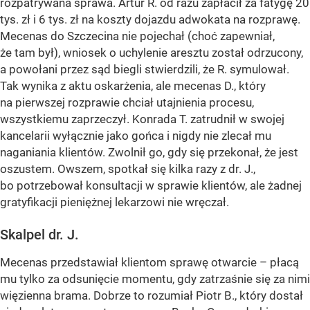
rozpatrywana sprawa. Artur R. od razu zapłacił za fatygę 20
tys. zł i 6 tys. zł na koszty dojazdu adwokata na rozprawę.
Mecenas do Szczecina nie pojechał (choć zapewniał,
że tam był), wniosek o uchylenie aresztu został odrzucony,
a powołani przez sąd biegli stwierdzili, że R. symulował.
Tak wynika z aktu oskarżenia, ale mecenas D., który
na pierwszej rozprawie chciał utajnienia procesu,
wszystkiemu zaprzeczył. Konrada T. zatrudnił w swojej
kancelarii wyłącznie jako gońca i nigdy nie zlecał mu
naganiania klientów. Zwolnił go, gdy się przekonał, że jest
oszustem. Owszem, spotkał się kilka razy z dr. J.,
bo potrzebował konsultacji w sprawie klientów, ale żadnej
gratyfikacji pieniężnej lekarzowi nie wręczał.
Skalpel dr. J.
Mecenas przedstawiał klientom sprawę otwarcie – płacą
mu tylko za odsunięcie momentu, gdy zatrzaśnie się za nimi
więzienna brama. Dobrze to rozumiał Piotr B., który dostał