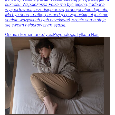
sukcesu. Współczesna Polka ma być piękna, zadbana,
wysportowana, przedsiębiorcza, emocjonalnie dojrzała.
Ma być dobrą matką, partnerką i przyjaciółką. A jeśli nie
spełnia wszystkich tych oczekiwań, często sama staje
się swoim najsurowszym sędzią.
Opinie i komentarze
Życie
Psychologia
Tylko u Nas