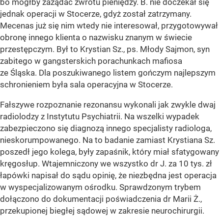
bo mógłby zażądać zwrotu pieniędzy. B. nie doczekał się
jednak operacji w Stocerze, gdyż został zatrzymany.
Mecenas już się nim wtedy nie interesował, przygotowywał
obronę innego klienta o nazwisku znanym w świecie
przestępczym. Był to Krystian Sz., ps. Młody Sajmon, syn
zabitego w gangsterskich porachunkach mafiosa
ze Śląska. Dla poszukiwanego listem gończym najlepszym
schronieniem była sala operacyjna w Stocerze.
Fałszywe rozpoznanie rezonansu wykonali jak zwykle dwaj
radiolodzy z Instytutu Psychiatrii. Na wszelki wypadek
zabezpieczono się diagnozą innego specjalisty radiologa,
nieskorumpowanego. Na to badanie zamiast Krystiana Sz.
poszedł jego kolega, były zapaśnik, który miał sfatygowany
kręgosłup. Wtajemniczony we wszystko dr J. za 10 tys. zł
łapówki napisał do sądu opinię, że niezbędna jest operacja
w wyspecjalizowanym ośrodku. Sprawdzonym trybem
dołączono do dokumentacji poświadczenia dr Marii Ż.,
przekupionej biegłej sądowej w zakresie neurochirurgii.