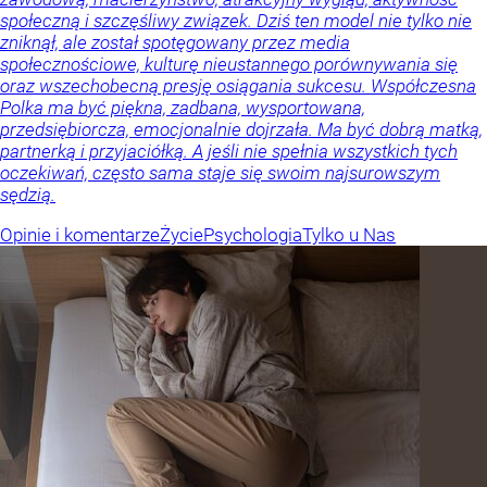
społeczną i szczęśliwy związek. Dziś ten model nie tylko nie
zniknął, ale został spotęgowany przez media
społecznościowe, kulturę nieustannego porównywania się
oraz wszechobecną presję osiągania sukcesu. Współczesna
Polka ma być piękna, zadbana, wysportowana,
przedsiębiorcza, emocjonalnie dojrzała. Ma być dobrą matką,
partnerką i przyjaciółką. A jeśli nie spełnia wszystkich tych
oczekiwań, często sama staje się swoim najsurowszym
sędzią.
Opinie i komentarze
Życie
Psychologia
Tylko u Nas