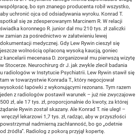
współpracę, bo syn znanego producenta robił wszystko,
aby uchronić ojca od odsiadywania wyroku. Konrad T.
spotkał się ze zdesperowanym Marcinem R. W relacji
świadka koronnego R. junior dał mu 210 tys. zł zaliczki
w zamian za pośrednictwo w załatwieniu lewej
dokumentacji medycznej. Gdy Lew Rywin cieszył się
jeszcze wolnością opłaconą wysoką kaucją, goniec
z kancelarii mecenasa D. zorganizował mu pierwszą wizytę
w Stocerze. Neurochirurg dr J. jak zwykle zlecił badania
u radiologów w Instytucie Psychiatrii. Lew Rywin stawił się
tam w towarzystwie Konrada T., który negocjował
wysokość łapówki z wykonującymi rezonans. Tym razem
jeden z radiologów postawił warunek – już nie zwyczajowe
500 zł, ale 17 tys. zł, proporcjonalnie do kwoty, za której
żądanie Rywin został skazany. Ale Konrad T. nie uległ –
wręczył lekarzowi 1,7 tys. zł, radząc, aby w przyszłości
powstrzymał nadmierną zachłanność, bo go „odetnie
od źródła”. Radiolog z pokorą przyjął kopertę.