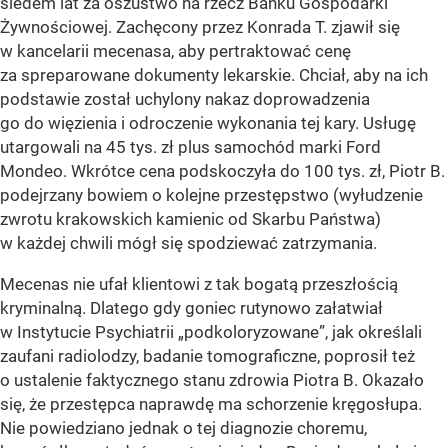
siedem lat za oszustwo na rzecz Banku Gospodarki
Żywnościowej. Zachęcony przez Konrada T. zjawił się
w kancelarii mecenasa, aby pertraktować cenę
za spreparowane dokumenty lekarskie. Chciał, aby na ich
podstawie został uchylony nakaz doprowadzenia
go do więzienia i odroczenie wykonania tej kary. Usługę
utargowali na 45 tys. zł plus samochód marki Ford
Mondeo. Wkrótce cena podskoczyła do 100 tys. zł, Piotr B.
podejrzany bowiem o kolejne przestępstwo (wyłudzenie
zwrotu krakowskich kamienic od Skarbu Państwa)
w każdej chwili mógł się spodziewać zatrzymania.
Mecenas nie ufał klientowi z tak bogatą przeszłością
kryminalną. Dlatego gdy goniec rutynowo załatwiał
w Instytucie Psychiatrii „podkoloryzowane”, jak określali
zaufani radiolodzy, badanie tomograficzne, poprosił też
o ustalenie faktycznego stanu zdrowia Piotra B. Okazało
się, że przestępca naprawdę ma schorzenie kręgosłupa.
Nie powiedziano jednak o tej diagnozie choremu,