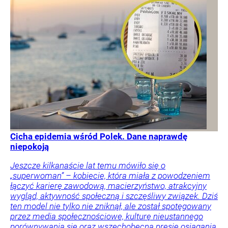
Cicha epidemia wśród Polek. Dane naprawdę
niepokoją
Jeszcze kilkanaście lat temu mówiło się o
„superwoman” – kobiecie, która miała z powodzeniem
łączyć karierę zawodową, macierzyństwo, atrakcyjny
wygląd, aktywność społeczną i szczęśliwy związek. Dziś
ten model nie tylko nie zniknął, ale został spotęgowany
przez media społecznościowe, kulturę nieustannego
porównywania się oraz wszechobecną presję osiągania