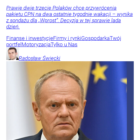
Prawie dwie trzecie Polaków chce przywrócenia
pakietu CPN na dwa ostatnie tygodnie wakacji – wynika
z sondażu dla „Wprost”. Decyzja w tej sprawie lada
dzień.
Finanse i inwestycje
Firmy i rynki
Gospodarka
Twój
portfel
Motoryzacja
Tylko u Nas
Radosław
Święcki