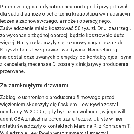
Potem zastępca ordynatora neuroortopedii przygotował
dla sądu diagnozę o schorzeniu kręgosłupa wymagającym
leczenia zachowawczego, a może i operacyjnego.
Zaświadczenie miało kosztować 50 tys. zł. Dr J. zastrzegł,
że wykonanie zbędnej operacji będzie kosztowało dużo
więcej. Na tym skończyły się rozmowy naganiacza z dr.
Krzysztofem J. w sprawie Lwa Rywina. Neurochirurg
nie dostał oczekiwanych pieniędzy, bo kontakty ojca i syna
z kancelarią mecenasa D. zostały z inicjatywy producenta
przerwane.
Za zamkniętymi drzwiami
Zabiegi o uchronienie producenta filmowego przed
więzieniem skończyły się fiaskiem. Lew Rywin został
osadzony. W 2009 r., gdy był już na wolności, w jego willi
agent CBA znalazł na półce szarą teczkę. Ukryte w niej
notatki świadczyły o kontaktach Marcina R. z Konradem T.
W śledztwie Lew Rywin wraz z synem tłumaczyli