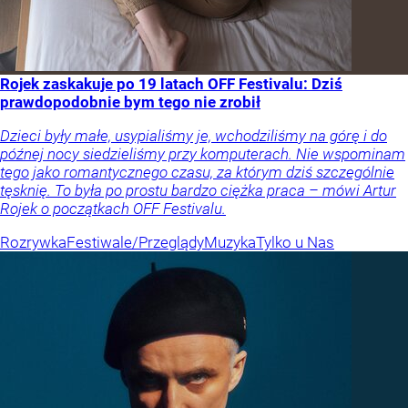
Rojek zaskakuje po 19 latach OFF Festivalu: Dziś
prawdopodobnie bym tego nie zrobił
Dzieci były małe, usypialiśmy je, wchodziliśmy na górę i do
późnej nocy siedzieliśmy przy komputerach. Nie wspominam
tego jako romantycznego czasu, za którym dziś szczególnie
tęsknię. To była po prostu bardzo ciężka praca – mówi Artur
Rojek o początkach OFF Festivalu.
Rozrywka
Festiwale/Przeglądy
Muzyka
Tylko u Nas