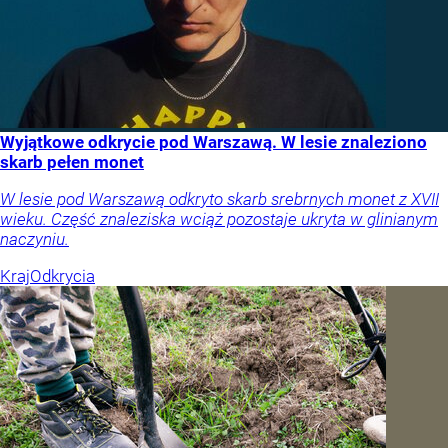
Wyjątkowe odkrycie pod Warszawą. W lesie znaleziono
skarb pełen monet
W lesie pod Warszawą odkryto skarb srebrnych monet z XVII
wieku. Część znaleziska wciąż pozostaje ukryta w glinianym
naczyniu.
Kraj
Odkrycia