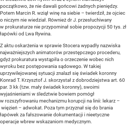
początkowo, że nie dawali gońcowi żadnych pieniędzy.
Potem Marcin R. wziął winę na siebie – twierdził, że ojciec
o niczym nie wiedział. Również dr J. przesłuchiwany
w prokuraturze nie przypominał sobie propozycji 50 tys. zł
łapówki od Lwa Rywina.
Z aktu oskarżenia w sprawie Stocera wypadły nazwiska
najważniejszych animatorów przestępczego procederu,
gdyż prokuratura wystąpiła o orzeczenie wobec nich
wyroku bez postępowania sądowego. W takiej
uprzywilejowanej sytuacji znalazł się świadek koronny
Konrad T. Krzysztof J. skorzystał z dobrodziejstwa art. 60
par. 3 kk (tzw. mały świadek koronny), swoimi
wyjaśnieniami w śledztwie bowiem pomógł
w rozszyfrowaniu mechanizmu korupcji na linii: lekarz –
więzień – adwokat. Poza tym przyznał się do brania
łapówek za fałszowanie dokumentacji i nieetyczne
operacje wbrew wskazaniom medycznym.