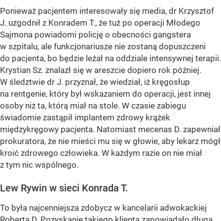
Ponieważ pacjentem interesowały się media, dr Krzysztof
J. uzgodnił z Konradem T., że tuż po operacji Młodego
Sajmona powiadomi policję o obecności gangstera
w szpitalu, ale funkcjonariusze nie zostaną dopuszczeni
do pacjenta, bo będzie leżał na oddziale intensywnej terapii.
Krystian Sz. znalazł się w areszcie dopiero rok później.
W śledztwie dr J. przyznał, że wiedział, iż kręgosłup
na rentgenie, który był wskazaniem do operacji, jest innej
osoby niż ta, którą miał na stole. W czasie zabiegu
świadomie zastąpił implantem zdrowy krążek
międzykręgowy pacjenta. Natomiast mecenas D. zapewniał
prokuratora, że nie mieści mu się w głowie, aby lekarz mógł
kroić zdrowego człowieka. W każdym razie on nie miał
z tym nic wspólnego.
Lew Rywin w sieci Konrada T.
To była najcenniejsza zdobycz w kancelarii adwokackiej
Roberta D. Pozyskanie takiego klienta zapowiadało długą