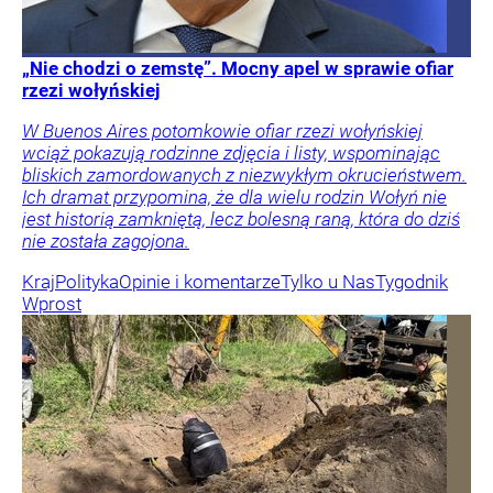
„Nie chodzi o zemstę”. Mocny apel w sprawie ofiar
rzezi wołyńskiej
W Buenos Aires potomkowie ofiar rzezi wołyńskiej
wciąż pokazują rodzinne zdjęcia i listy, wspominając
bliskich zamordowanych z niezwykłym okrucieństwem.
Ich dramat przypomina, że dla wielu rodzin Wołyń nie
jest historią zamkniętą, lecz bolesną raną, która do dziś
nie została zagojona.
Kraj
Polityka
Opinie i komentarze
Tylko u Nas
Tygodnik
Wprost