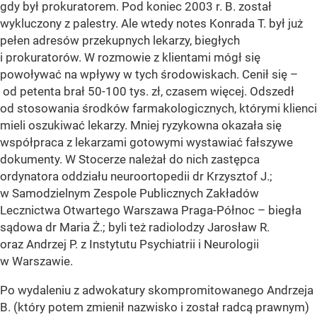
gdy był prokuratorem. Pod koniec 2003 r. B. został
wykluczony z palestry. Ale wtedy notes Konrada T. był już
pełen adresów przekupnych lekarzy, biegłych
i prokuratorów. W rozmowie z klientami mógł się
powoływać na wpływy w tych środowiskach. Cenił się –
od petenta brał 50-100 tys. zł, czasem więcej. Odszedł
od stosowania środków farmakologicznych, którymi klienci
mieli oszukiwać lekarzy. Mniej ryzykowna okazała się
współpraca z lekarzami gotowymi wystawiać fałszywe
dokumenty. W Stocerze należał do nich zastępca
ordynatora oddziału neuroortopedii dr Krzysztof J.;
w Samodzielnym Zespole Publicznych Zakładów
Lecznictwa Otwartego Warszawa Praga-Północ – biegła
sądowa dr Maria Ż.; byli też radiolodzy Jarosław R.
oraz Andrzej P. z Instytutu Psychiatrii i Neurologii
w Warszawie.
Po wydaleniu z adwokatury skompromitowanego Andrzeja
B. (który potem zmienił nazwisko i został radcą prawnym)