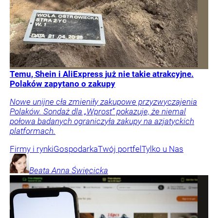
Temu, Shein i AliExpress już nie takie atrakcyjne.
Polaków zapytano o zakupy
Nowe unijne cła zmieniły zakupowe przyzwyczajenia
Polaków. Sondaż dla „Wprost” pokazuje, że niemal
połowa badanych ograniczyła zakupy na azjatyckich
platformach.
Firmy i rynki
Gospodarka
Twój portfel
Tylko u Nas
Beata Anna
Święcicka