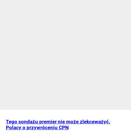
Tego sondażu premier nie może zlekceważyć.
Polacy o przywróceniu CPN