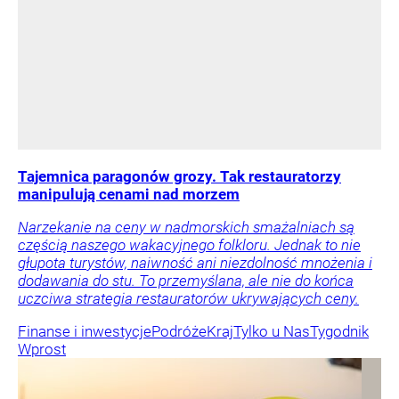
Tajemnica paragonów grozy. Tak restauratorzy
manipulują cenami nad morzem
Narzekanie na ceny w nadmorskich smażalniach są
częścią naszego wakacyjnego folkloru. Jednak to nie
głupota turystów, naiwność ani niezdolność mnożenia i
dodawania do stu. To przemyślana, ale nie do końca
uczciwa strategia restauratorów ukrywających ceny.
Finanse i inwestycje
Podróże
Kraj
Tylko u Nas
Tygodnik
Wprost