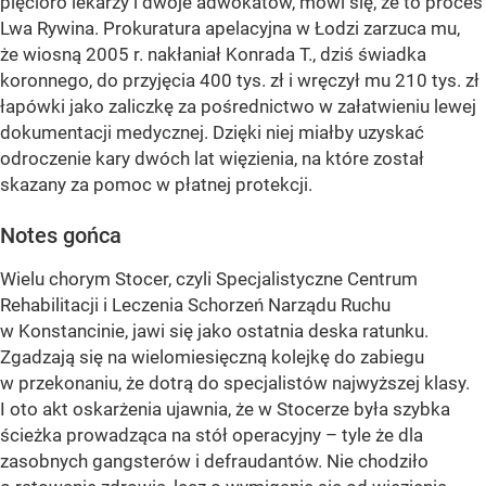
pięcioro lekarzy i dwoje adwokatów, mówi się, że to proces
Lwa Rywina. Prokuratura apelacyjna w Łodzi zarzuca mu,
że wiosną 2005 r. nakłaniał Konrada T., dziś świadka
koronnego, do przyjęcia 400 tys. zł i wręczył mu 210 tys. zł
łapówki jako zaliczkę za pośrednictwo w załatwieniu lewej
dokumentacji medycznej. Dzięki niej miałby uzyskać
odroczenie kary dwóch lat więzienia, na które został
skazany za pomoc w płatnej protekcji.
Notes gońca
Wielu chorym Stocer, czyli Specjalistyczne Centrum
Rehabilitacji i Leczenia Schorzeń Narządu Ruchu
w Konstancinie, jawi się jako ostatnia deska ratunku.
Zgadzają się na wielomiesięczną kolejkę do zabiegu
w przekonaniu, że dotrą do specjalistów najwyższej klasy.
I oto akt oskarżenia ujawnia, że w Stocerze była szybka
ścieżka prowadząca na stół operacyjny – tyle że dla
zasobnych gangsterów i defraudantów. Nie chodziło