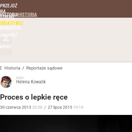
PRZEJDŹ
NA
HISTORIA
STRONĘ
GŁÓWNĄ
UBSKRYBUJ
WPROST.PL
ZALOGUJ
MENU
Historia
/
Reportaże sądowe
Autor:
Helena Kowalik
Proces o lepkie ręce
30
czerwca
2013
20:00
/
27
lipca
2015
19:19