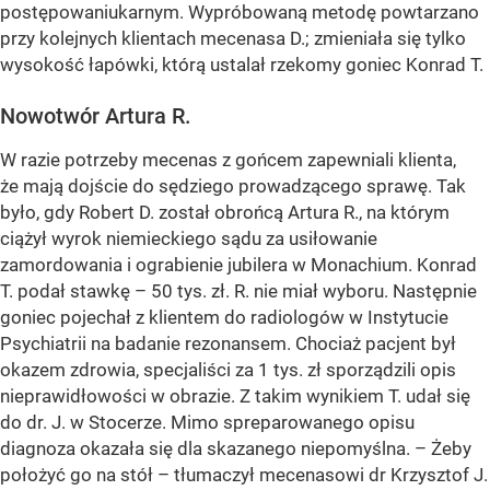
postępowaniukarnym. Wypróbowaną metodę powtarzano
przy kolejnych klientach mecenasa D.; zmieniała się tylko
wysokość łapówki, którą ustalał rzekomy goniec Konrad T.
Nowotwór Artura R.
W razie potrzeby mecenas z gońcem zapewniali klienta,
że mają dojście do sędziego prowadzącego sprawę. Tak
było, gdy Robert D. został obrońcą Artura R., na którym
ciążył wyrok niemieckiego sądu za usiłowanie
zamordowania i ograbienie jubilera w Monachium. Konrad
T. podał stawkę – 50 tys. zł. R. nie miał wyboru. Następnie
goniec pojechał z klientem do radiologów w Instytucie
Psychiatrii na badanie rezonansem. Chociaż pacjent był
okazem zdrowia, specjaliści za 1 tys. zł sporządzili opis
nieprawidłowości w obrazie. Z takim wynikiem T. udał się
do dr. J. w Stocerze. Mimo spreparowanego opisu
diagnoza okazała się dla skazanego niepomyślna. – Żeby
położyć go na stół – tłumaczył mecenasowi dr Krzysztof J.