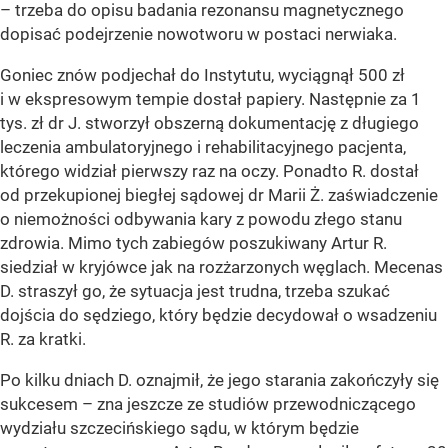
– trzeba do opisu badania rezonansu magnetycznego
dopisać podejrzenie nowotworu w postaci nerwiaka.
Goniec znów podjechał do Instytutu, wyciągnął 500 zł
i w ekspresowym tempie dostał papiery. Następnie za 1
tys. zł dr J. stworzył obszerną dokumentację z długiego
leczenia ambulatoryjnego i rehabilitacyjnego pacjenta,
którego widział pierwszy raz na oczy. Ponadto R. dostał
od przekupionej biegłej sądowej dr Marii Ż. zaświadczenie
o niemożności odbywania kary z powodu złego stanu
zdrowia. Mimo tych zabiegów poszukiwany Artur R.
siedział w kryjówce jak na rozżarzonych węglach. Mecenas
D. straszył go, że sytuacja jest trudna, trzeba szukać
dojścia do sędziego, który będzie decydował o wsadzeniu
R. za kratki.
Po kilku dniach D. oznajmił, że jego starania zakończyły się
sukcesem – zna jeszcze ze studiów przewodniczącego
wydziału szczecińskiego sądu, w którym będzie