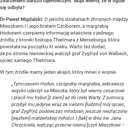
zdarzeniem bardzo tajemniczym. Skąd wiemy, że w ogóle
się odbyła?
Dr Paweł Migdalski:
O jakichś działaniach zbrojnych między
Mieszkiem I i jego bratem Czciborem, a margrabią
Hodonem czerpiemy informację właściwie z jednego
źródła, z kroniki biskupa Thietmara z Merseburga, która
powstała na początku XI wieku. Warto też dodać,
że po stronie niemieckiej walczył graf Zygfryd von Walbeck,
ojciec samego Thietmara.
W tym źródle mamy jeden akapit, który mówi o wojnie.
„Tymczasem Hodon, czcigodny margrabia, zebrawszy
wojsko uderzył na Mieszka, który był wierny cesarzowi
i płacił mu trybut [z ziem] aż do rzeki Warty. Z pomocą
przybył mu jedynie wraz ze swoimi [ludźmi] mój ojciec,
graf Zygfryd, podówczas młodzian, jeszcze niezłączony
[węzłem] małżeńskiej miłości. I [tak] w dniu św. Jana
Chrzciciela, walcząc przeciw niemu [czyli Mieszkowi –