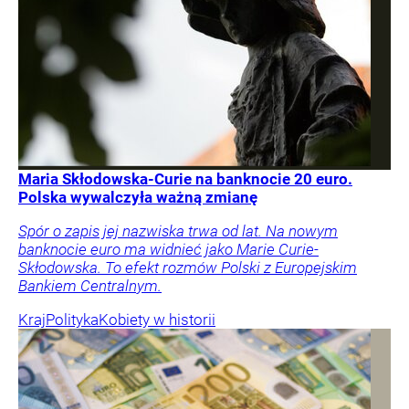
Maria Skłodowska-Curie na banknocie 20 euro.
Polska wywalczyła ważną zmianę
Spór o zapis jej nazwiska trwa od lat. Na nowym
banknocie euro ma widnieć jako Marie Curie-
Skłodowska. To efekt rozmów Polski z Europejskim
Bankiem Centralnym.
Kraj
Polityka
Kobiety w historii