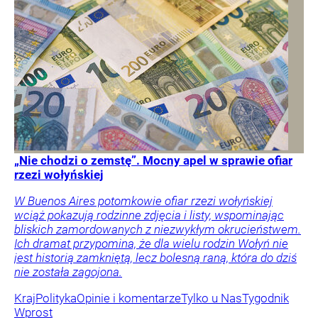
„Nie chodzi o zemstę”. Mocny apel w sprawie ofiar
rzezi wołyńskiej
W Buenos Aires potomkowie ofiar rzezi wołyńskiej
wciąż pokazują rodzinne zdjęcia i listy, wspominając
bliskich zamordowanych z niezwykłym okrucieństwem.
Ich dramat przypomina, że dla wielu rodzin Wołyń nie
jest historią zamkniętą, lecz bolesną raną, która do dziś
nie została zagojona.
Kraj
Polityka
Opinie i komentarze
Tylko u Nas
Tygodnik
Wprost