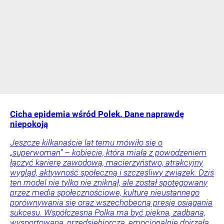
Cicha epidemia wśród Polek. Dane naprawdę
niepokoją
Jeszcze kilkanaście lat temu mówiło się o
„superwoman” – kobiecie, która miała z powodzeniem
łączyć karierę zawodową, macierzyństwo, atrakcyjny
wygląd, aktywność społeczną i szczęśliwy związek. Dziś
ten model nie tylko nie zniknął, ale został spotęgowany
przez media społecznościowe, kulturę nieustannego
porównywania się oraz wszechobecną presję osiągania
sukcesu. Współczesna Polka ma być piękna, zadbana,
wysportowana, przedsiębiorcza, emocjonalnie dojrzała.