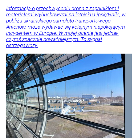
Informacja o przechwyceniu drona z zapalnikiem i
materiałami wybuchowymi na lotnisku Lipsk/Halle, w
pobliżu ukraińskiego samolotu transportowego
Antonow, może wydawać się kolejnym niepokojącym
incydentem w Europie. W mojej ocenie jest jednak
czymś znacznie poważniejszym. To sygnał
ostrzegawczy.