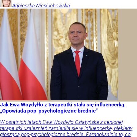
Agnieszka
Niesłuchowska
Jak Ewa Woydyłło z terapeutki stała się influencerką.
„Opowiada pop-psychologiczne brednie”
W ostatnich latach Ewa Woydyłło-Osiatyńska z cenionej
terapeutki uzależnień zamieniła się w influencerkę, niekiedy
głoszącą pop-psychologiczne brednie. Paradoksalnie to, co