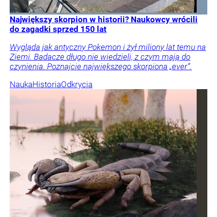
Największy skorpion w historii? Naukowcy wrócili
do zagadki sprzed 150 lat
Wygląda jak antyczny Pokemon i żył miliony lat temu na
Ziemi. Badacze długo nie wiedzieli, z czym mają do
czynienia. Poznajcie największego skorpiona „ever”.
Nauka
Historia
Odkrycia