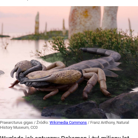
Praearcturus gigas
/ Źródło:
Wikimedia Commons
/
Franz Anthony, Natural
History Museum, CC0