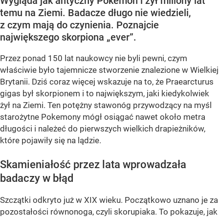
Wygląda jak antyczny Pokemon i żył miliony lat
temu na Ziemi. Badacze długo nie wiedzieli,
z czym mają do czynienia. Poznajcie
największego skorpiona „ever”.
Przez ponad 150 lat naukowcy nie byli pewni, czym
właściwie było tajemnicze stworzenie znalezione w Wielkiej
Brytanii. Dziś coraz więcej wskazuje na to, że
Praearcturus
gigas
był skorpionem i to największym, jaki kiedykolwiek
żył na Ziemi. Ten potężny stawonóg przywodzący na myśl
starożytne Pokemony mógł osiągać nawet
około metra
długości
i należeć do pierwszych wielkich drapieżników,
które pojawiły się na lądzie.
Skamieniałość przez lata wprowadzała
badaczy w błąd
Szczątki odkryto już w XIX wieku. Początkowo uznano je za
pozostałości równonoga, czyli skorupiaka. To pokazuje, jak