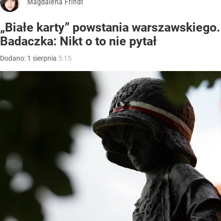
Magdalena Frindt
„Białe karty” powstania warszawskiego.
Badaczka: Nikt o to nie pytał
Dodano:
1
sierpnia
5:15