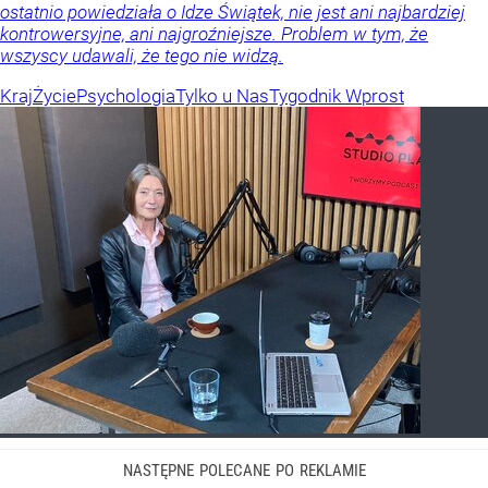
ostatnio powiedziała o Idze Świątek, nie jest ani najbardziej
kontrowersyjne, ani najgroźniejsze. Problem w tym, że
wszyscy udawali, że tego nie widzą.
Kraj
Życie
Psychologia
Tylko u Nas
Tygodnik Wprost