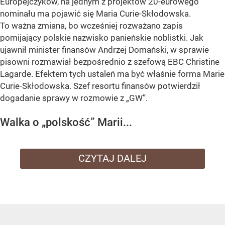
Europejczyków, na jednym z projektów 20-eurowego
nominału ma pojawić się
Maria Curie-Skłodowska
.
To ważna zmiana, bo wcześniej rozważano zapis
pomijający polskie nazwisko panieńskie noblistki. Jak
ujawnił minister finansów
Andrzej Domański
, w sprawie
pisowni rozmawiał bezpośrednio z szefową EBC
Christine
Lagarde
. Efektem tych ustaleń ma być właśnie forma
Marie
Curie-Skłodowska
. Szef resortu finansów potwierdził
dogadanie sprawy w rozmowie z „GW”.
Walka o „polskość” Marii...
CZYTAJ DALEJ