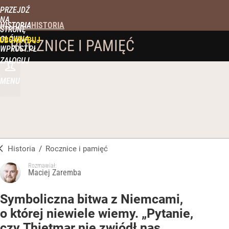
PRZEJDŹ
NA
HISTORIA
STRONĘ
GŁÓWNĄ
UBSKRYBUJ
ROCZNICE I PAMIĘĆ
WPROST.PL
ZALOGUJ
MENU
Historia
/
Rocznice i pamięć
Rozmawiał:
Maciej Zaremba
Symboliczna bitwa z Niemcami,
o której niewiele wiemy. „Pytanie,
czy Thietmar nie zwiódł nas