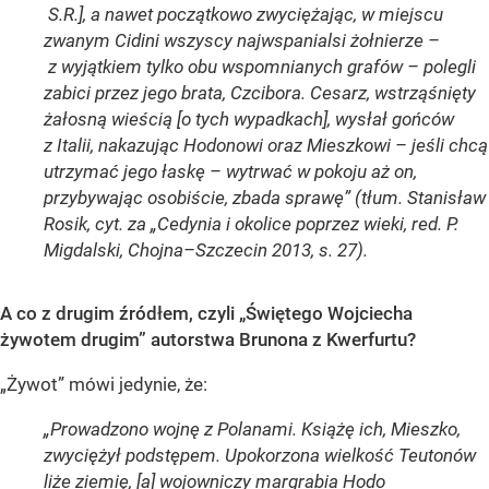
S.R.], a nawet początkowo zwyciężając, w miejscu
zwanym Cidini wszyscy najwspanialsi żołnierze –
z wyjątkiem tylko obu wspomnianych grafów – polegli
zabici przez jego brata, Czcibora. Cesarz, wstrząśnięty
żałosną wieścią [o tych wypadkach], wysłał gońców
z Italii, nakazując Hodonowi oraz Mieszkowi – jeśli chcą
utrzymać jego łaskę – wytrwać w pokoju aż on,
przybywając osobiście, zbada sprawę” (tłum. Stanisław
Rosik, cyt. za „Cedynia i okolice poprzez wieki, red. P.
Migdalski, Chojna–Szczecin 2013, s. 27).
A co z drugim źródłem, czyli „Świętego Wojciecha
żywotem drugim” autorstwa Brunona z Kwerfurtu?
„Żywot” mówi jedynie, że:
„Prowadzono wojnę z Polanami. Książę ich, Mieszko,
zwyciężył podstępem. Upokorzona wielkość Teutonów
liże ziemię, [a] wojowniczy margrabia Hodo