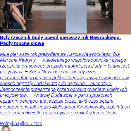
Były rzecznik Dudy ocenił pierwszy rok Nawrockiego.
Padły mocne słowa
Mija pierwszy rok prezydentury Karola Nawrockiego. Dla
Marcina Kędryny – wieloletniego współpracownika i byłego
rzecznika prasowego prezydenta Andrzeja Dudy – bilans jest
pozytywny: – Karol Nawrocki na obecny czas
permanentnego kryzysu politycznego sprawuje swój urząd w
sposób dojrzały i adekwatny do wyzwań – akcentuje.
Jednocześnie przestrzega przed porównywaniem kolejnych
prezydentów. – Andrzej Duda zdał w paru sytuacjach
egzamin celująco, ale jeszcze przez jakiś czas będzie
niedoceniony, jak kiedyś Aleksander Kwaśniewski, a po latach
się to zmieniło – tłumaczy były rzecznik Andrzeja Dudy.
Polityka
Tylko u Nas