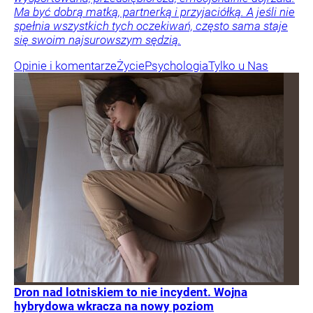
Ma być dobrą matką, partnerką i przyjaciółką. A jeśli nie
spełnia wszystkich tych oczekiwań, często sama staje
się swoim najsurowszym sędzią.
Opinie i komentarze
Życie
Psychologia
Tylko u Nas
Dron nad lotniskiem to nie incydent. Wojna
hybrydowa wkracza na nowy poziom