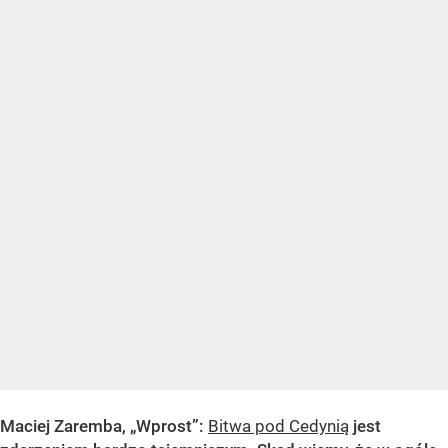
Maciej Zaremba, „Wprost”
:
Bitwa pod Cedynią
jest