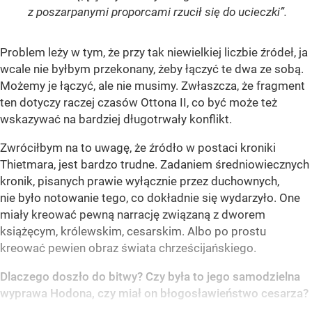
z poszarpanymi proporcami rzucił się do ucieczki”.
Problem leży w tym, że przy tak niewielkiej liczbie źródeł, ja
wcale nie byłbym przekonany, żeby łączyć te dwa ze sobą.
Możemy je łączyć, ale nie musimy. Zwłaszcza, że fragment
ten dotyczy raczej czasów Ottona II, co być może też
wskazywać na bardziej długotrwały konflikt.
Zwróciłbym na to uwagę, że źródło w postaci kroniki
Thietmara, jest bardzo trudne. Zadaniem średniowiecznych
kronik, pisanych prawie wyłącznie przez duchownych,
nie było notowanie tego, co dokładnie się wydarzyło. One
miały kreować pewną narrację związaną z dworem
książęcym, królewskim, cesarskim. Albo po prostu
kreować pewien obraz świata chrześcijańskiego.
Dlaczego doszło do bitwy? Czy była to jego samodzielna
wyprawa Hodona, czy miał on błogosławieństwo cesarza?