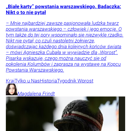
„Białe karty” powstania warszawskiego. Badaczka:
Nikt o to nie pytał
– Mnie najbardziej zawsze pasjonowała ludzka twarz
powstania warszawskiego – człowiek i jego emocje. O
tym także do tej pory wspominało się niezwykle rzadko.
Nikt nie pytał, co czuli nastoletni żołnierze,
doświadczając każdego dnia kolejnych końców świata
– mówi Agnieszka Cubała w wywiadzie dla „Wprost”.
Pisarka wskazuje, czego można nauczyć się od
pokolenia Kolumbów i zaprasza na wystawę na Kopcu
Powstania Warszawskiego.
Kraj
Tylko u Nas
Historia
Tygodnik Wprost
Magdalena
Frindt