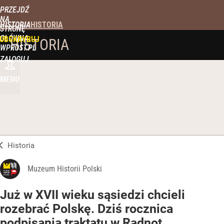
PRZEJDŹ
NA
HISTORIA
STRONĘ
GŁÓWNĄ
UBSKRYBUJ
HISTORIA
WPROST.PL
ZALOGUJ
MENU
Historia
Muzeum Historii Polski
Już w XVII wieku sąsiedzi chcieli
rozebrać Polskę. Dziś rocznica
podpisania traktatu w Radnot