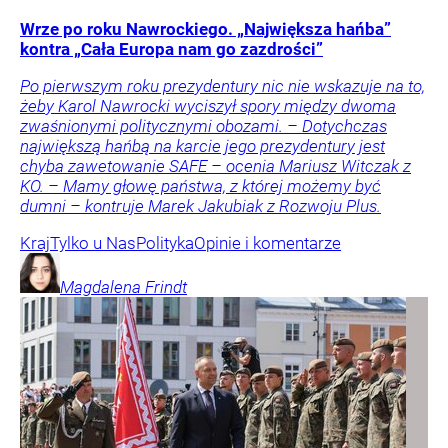
Wrze po roku Nawrockiego. „Największa hańba”
kontra „Cała Europa nam go zazdrości”
Po pierwszym roku prezydentury nic nie wskazuje na to,
żeby Karol Nawrocki wyciszył spory między dwoma
zwaśnionymi politycznymi obozami. – Dotychczas
największą hańbą na karcie jego prezydentury jest
chyba zawetowanie SAFE – ocenia Mariusz Witczak z
KO. – Mamy głowę państwa, z której możemy być
dumni – kontruje Marek Jakubiak z Rozwoju Plus.
Kraj
Tylko u Nas
Polityka
Opinie i komentarze
Magdalena
Frindt