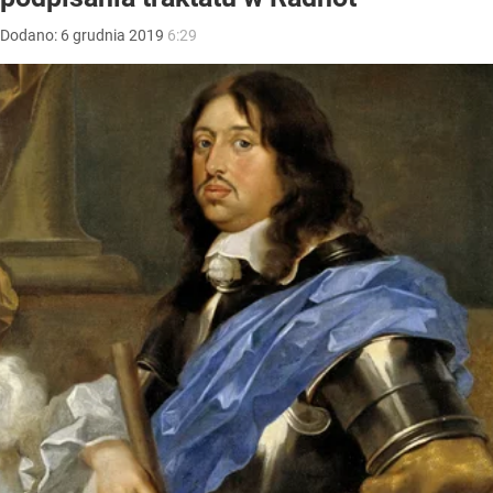
Dodano:
6
grudnia
2019
6:29