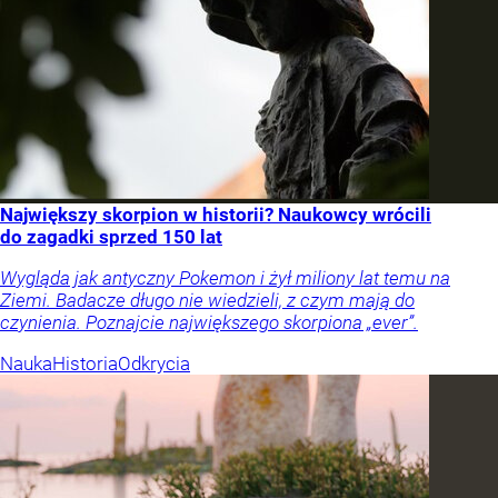
Największy skorpion w historii? Naukowcy wrócili
do zagadki sprzed 150 lat
Wygląda jak antyczny Pokemon i żył miliony lat temu na
Ziemi. Badacze długo nie wiedzieli, z czym mają do
czynienia. Poznajcie największego skorpiona „ever”.
Nauka
Historia
Odkrycia