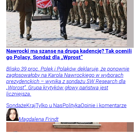
Nawrocki ma szansę na drugą kadencję? Tak ocenili
go Polacy. Sondaż dla „Wprost”
Blisko 39 proc. Polek i Polaków deklaruje, że ponownie
zagłosowałoby na Karola Nawrockiego w wyborach
prezydenckich – wynika z sondażu SW Research dla
„Wprost”. Grupa krytyków głowy państwa jest
liczniejsza.
Sondaże
Kraj
Tylko u Nas
Polityka
Opinie i komentarze
Magdalena
Frindt