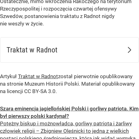
Ostatecznie, mimo wkroczenia Rakoczego na terytorium
Rzeczypospolitej i rozpoczęcia czwartej ofensywy
Szwedów, postanowienia traktatu z Radnot nigdy
nie weszły w życie.
Traktat w Radnot
Artykuł
Traktat w Radnot
został pierwotnie opublikowany
na stronie Muzeum Historii Polski. Materiał opublikowany
na licencji CC BY-SA 3.0.
Szara eminencja jagiellońskiej Polski i gorliwy patriota. Kim
był pierwszy polski kardynał?
Potężny biskup i możnowładca, gorliwy patriota i żarliwy
człowiek religii – Zbigniew Oleśnicki to jedna z wielkich
postaci polskiego średniowiecza, która jak widać wymyka