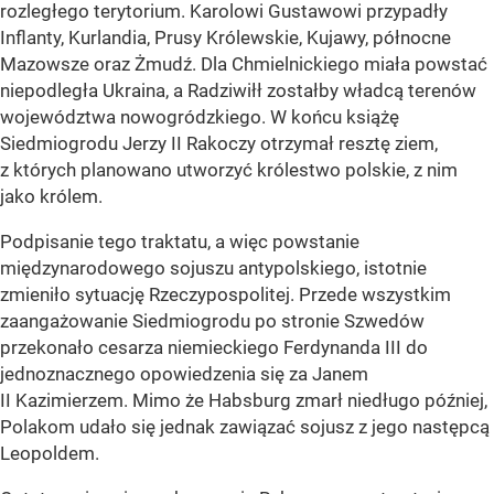
rozległego terytorium. Karolowi Gustawowi przypadły
Inflanty, Kurlandia, Prusy Królewskie, Kujawy, północne
Mazowsze oraz Żmudź. Dla Chmielnickiego miała powstać
niepodległa Ukraina, a Radziwiłł zostałby władcą terenów
województwa nowogródzkiego. W końcu książę
Siedmiogrodu Jerzy II Rakoczy otrzymał resztę ziem,
z których planowano utworzyć królestwo polskie, z nim
jako królem.
Podpisanie tego traktatu, a więc powstanie
międzynarodowego sojuszu antypolskiego, istotnie
zmieniło sytuację Rzeczypospolitej. Przede wszystkim
zaangażowanie Siedmiogrodu po stronie Szwedów
przekonało cesarza niemieckiego Ferdynanda III do
jednoznacznego opowiedzenia się za Janem
II Kazimierzem. Mimo że Habsburg zmarł niedługo później,
Polakom udało się jednak zawiązać sojusz z jego następcą
Leopoldem.