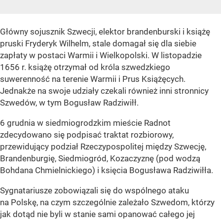
Główny sojusznik Szwecji, elektor brandenburski i książę
pruski Fryderyk Wilhelm, stale domagał się dla siebie
zapłaty w postaci Warmii i Wielkopolski. W listopadzie
1656 r. książę otrzymał od króla szwedzkiego
suwerenność na terenie Warmii i Prus Książęcych.
Jednakże na swoje udziały czekali również inni stronnicy
Szwedów, w tym Bogusław Radziwiłł.
6 grudnia w siedmiogrodzkim mieście Radnot
zdecydowano się podpisać traktat rozbiorowy,
przewidujący podział Rzeczypospolitej między Szwecję,
Brandenburgię, Siedmiogród, Kozaczyznę (pod wodzą
Bohdana Chmielnickiego) i księcia Bogusława Radziwiłła.
Sygnatariusze zobowiązali się do wspólnego ataku
na Polskę, na czym szczególnie zależało Szwedom, którzy
jak dotąd nie byli w stanie sami opanować całego jej