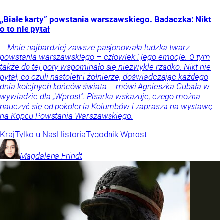
„Białe karty” powstania warszawskiego. Badaczka: Nikt
o to nie pytał
– Mnie najbardziej zawsze pasjonowała ludzka twarz
powstania warszawskiego – człowiek i jego emocje. O tym
także do tej pory wspominało się niezwykle rzadko. Nikt nie
pytał, co czuli nastoletni żołnierze, doświadczając każdego
dnia kolejnych końców świata – mówi Agnieszka Cubała w
wywiadzie dla „Wprost”. Pisarka wskazuje, czego można
nauczyć się od pokolenia Kolumbów i zaprasza na wystawę
na Kopcu Powstania Warszawskiego.
Kraj
Tylko u Nas
Historia
Tygodnik Wprost
Magdalena
Frindt