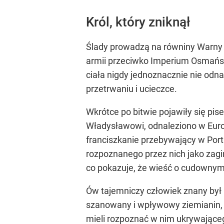
Król, który zniknął
Ślady prowadzą na równiny Warny (d
armii przeciwko Imperium Osmański
ciała nigdy jednoznacznie nie odn
przetrwaniu i ucieczce.
Wkrótce po bitwie pojawiły się pi
Władysławowi, odnaleziono w Europ
franciszkanie przebywający w Portu
rozpoznanego przez nich jako zagin
co pokazuje, że wieść o cudownym o
Ów tajemniczy człowiek znany był
szanowany i wpływowy ziemianin, po
mieli rozpoznać w nim ukrywająceg