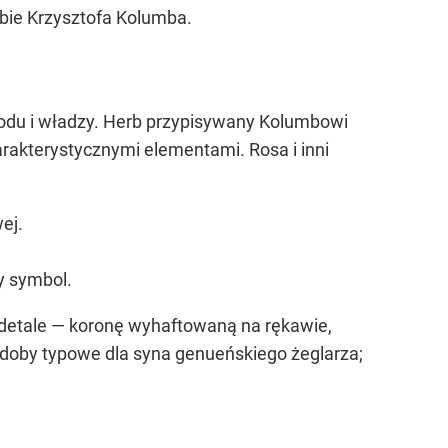
obie Krzysztofa Kolumba.
odu i władzy. Herb przypisywany Kolumbowi
arakterystycznymi elementami. Rosa i inni
ej.
y symbol.
e detale — koronę wyhaftowaną na rękawie,
zdoby typowe dla syna genueńskiego żeglarza;