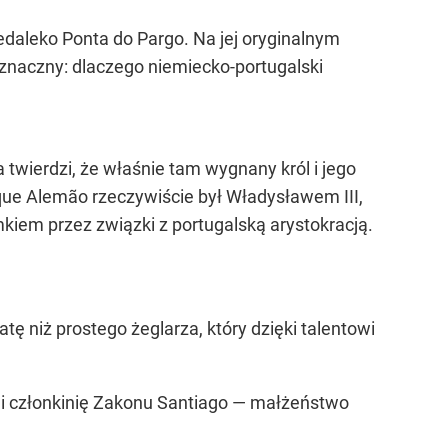
daleko Ponta do Pargo. Na jej oryginalnym
znaczny: dlaczego niemiecko-portugalski
e
 twierdzi, że właśnie tam wygnany król i jego
que Alemão rzeczywiście był Władysławem III,
mkiem przez związki z portugalską arystokracją.
ę niż prostego żeglarza, który dzięki talentowi
ej i członkinię Zakonu Santiago — małżeństwo