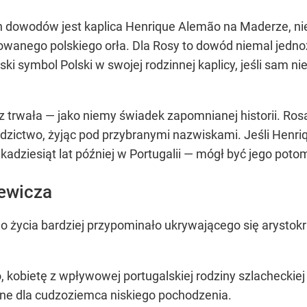
 dowodów jest kaplica Henrique Alemão na Maderze, nie
owanego polskiego orła. Dla Rosy to dowód niemal jedno
i symbol Polski w swojej rodzinnej kaplicy, jeśli sam ni
cz trwała — jako niemy świadek zapomnianej historii. Rosa
dzictwo, żyjąc pod przybranymi nazwiskami. Jeśli Henri
kadziesiąt lat później w Portugalii — mógł być jego poto
ewicza
życia bardziej przypominało ukrywającego się arystokrat
lo, kobietę z wpływowej portugalskiej rodziny szlachecki
e dla cudzoziemca niskiego pochodzenia.