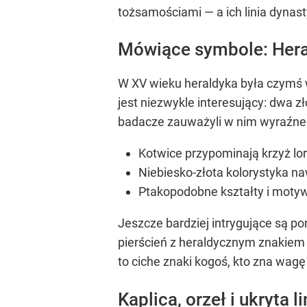
tożsamościami — a ich linia dynas
Mówiące symbole: Hera
W XV wieku heraldyka była czymś
jest niezwykle interesujący: dwa z
badacze zauważyli w nim wyraźne n
Kotwice przypominają krzyż lo
Niebiesko-złota kolorystyka na
Ptakopodobne kształty i motyw
Jeszcze bardziej intrygujące są p
pierścień z heraldycznym znakiem 
to ciche znaki kogoś, kto zna wa
Kaplica, orzeł i ukryta li