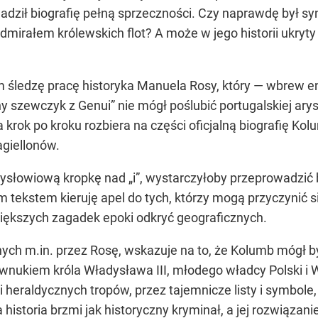
ił biografię pełną sprzeczności. Czy naprawdę był sy
irałem królewskich flot? A może w jego historii ukryty 
em śledzę pracę historyka Manuela Rosy, który — wbrew
 szewczyk z Genui” nie mógł poślubić portugalskiej arysto
krok po kroku rozbiera na części oficjalną biografię Kolu
giellonów.
ysłowiową kropkę nad „i”, wystarczyłoby przeprowadzić
ekstem kieruję apel do tych, którzy mogą przyczynić si
ększych zagadek epoki odkryć geograficznych.
ch m.in. przez Rosę, wskazuje na to, że Kolumb mógł by
ukiem króla Władysława III, młodego władcy Polski i Wę
i heraldycznych tropów, przez tajemnicze listy i symbole,
ta historia brzmi jak historyczny kryminał, a jej rozwiąz