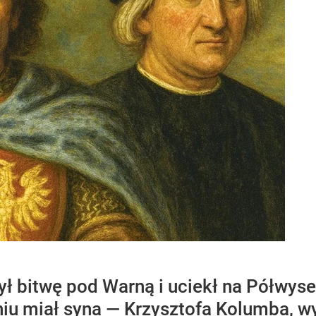
ył bitwę pod Warną i uciekł na Półwyse
iu miał syna — Krzysztofa Kolumba, 