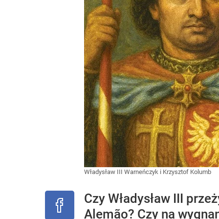
Władysław III Warneńczyk i Krzysztof Kolumb
Czy Władysław III przeż
Alemão? Czy na wygnan