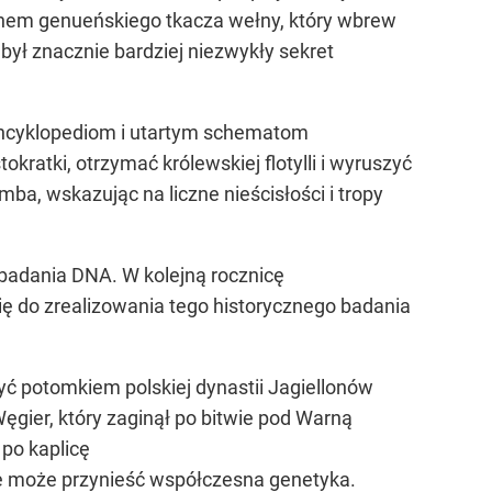
nem genueńskiego tkacza wełny, który wbrew
był znacznie bardziej niezwykły sekret
 encyklopediom i utartym schematom
kratki, otrzymać królewskiej flotylli i wyruszyć
mba, wskazując na liczne nieścisłości i tropy
 badania DNA. W kolejną rocznicę
ę do zrealizowania tego historycznego badania
ć potomkiem polskiej dynastii Jagiellonów
gier, który zaginął po bitwie pod Warną
 po kaplicę
anie może przynieść współczesna genetyka.