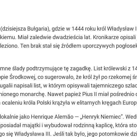
zisiejsza Bułgaria), gdzie w 1444 roku król Władysław I
emu. Miał zaledwie dwadzieścia lat. Kronikarze opisali 
aleziono. Ten brak stał się źródłem uporczywych pogłosek
semne ślady podtrzymujące tę zagadkę. List królewski z
ie Środkowej, co sugerowało, że król żył po rzekomej śm
galii napisali list, w którym opisywali tajemniczego sz
ionego monarchę. Nawet papież Pius II miał pośrednio od
caleniu króla Polski krążyła w elitarnych kręgach Europy
 lokalnie jako Henrique Alemão — „Henryk Niemiec”. We
siadał majątki i wybudował rodzinną kaplicę, która stoi 
o się Władysława III. Jeśli tak było, jego potomkowie d