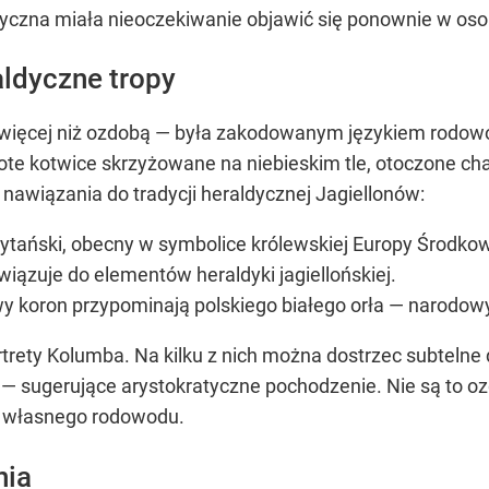
tyczna miała nieoczekiwanie objawić się ponownie w os
ldyczne tropy
 więcej niż ozdobą — była zakodowanym językiem rodow
łote kotwice skrzyżowane na niebieskim tle, otoczone ch
awiązania do tradycji heraldycznej Jagiellonów:
rytański, obecny w symbolice królewskiej Europy Środkow
wiązuje do elementów heraldyki jagiellońskiej.
y koron przypominają polskiego białego orła — narodow
ortrety Kolumba. Na kilku z nich można dostrzec subteln
— sugerujące arystokratyczne pochodzenie. Nie są to o
gę własnego rodowodu.
nia