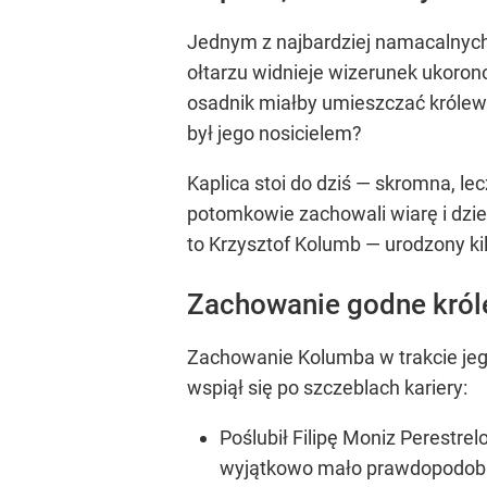
Jednym z najbardziej namacalnych
ołtarzu widnieje wizerunek ukoron
osadnik miałby umieszczać królewsk
był jego nosicielem?
Kaplica stoi do dziś — skromna, le
potomkowie zachowali wiarę i dzie
to Krzysztof Kolumb — urodzony kil
Zachowanie godne król
Zachowanie Kolumba w trakcie jego 
wspiął się po szczeblach kariery:
Poślubił Filipę Moniz Perestre
wyjątkowo mało prawdopodobn