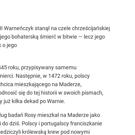
II Warneńczyk stanął na czele chrześcijańskiej
jego bohaterską śmierć w bitwie — lecz jego
 o jego
 1445 roku, przypisywany samemu
ierci. Następnie, w 1472 roku, polscy
lachcica mieszkającego na Maderze,
nosić się do tej historii w swoich pismach,
 już kilka dekad po Warnie.
dług badań Rosy mieszkał na Maderze jako
do dziś. Polscy i portugalscy franciszkanie
ziedziczyli królewską krew pod nowymi