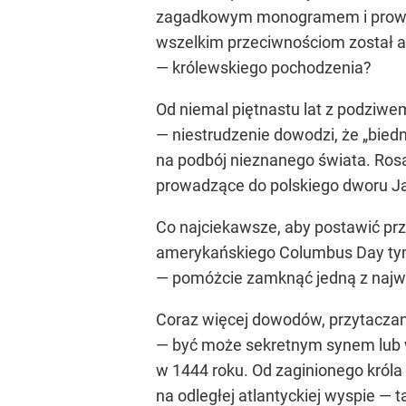
zagadkowym monogramem i prowadz
wszelkim przeciwnościom został adm
— królewskiego pochodzenia?
Od niemal piętnastu lat z podziw
— niestrudzenie dowodzi, że „biedny
na podbój nieznanego świata. Rosa 
prowadzące do polskiego dworu Ja
Co najciekawsze, aby postawić prz
amerykańskiego Columbus Day tym t
— pomóżcie zamknąć jedną z najwi
Coraz więcej dowodów, przytaczany
— być może sekretnym synem lub wn
w 1444 roku. Od zaginionego króla 
na odległej atlantyckiej wyspie — 