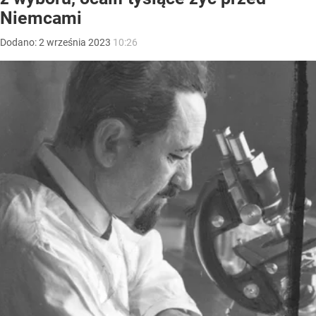
Niemcami
Dodano:
2
września
2023
10:26