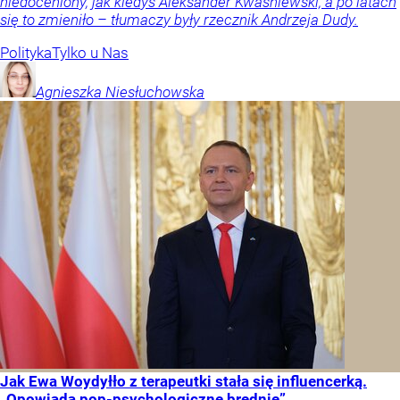
niedoceniony, jak kiedyś Aleksander Kwaśniewski, a po latach
się to zmieniło – tłumaczy były rzecznik Andrzeja Dudy.
Polityka
Tylko u Nas
Agnieszka
Niesłuchowska
Jak Ewa Woydyłło z terapeutki stała się influencerką.
„Opowiada pop-psychologiczne brednie”