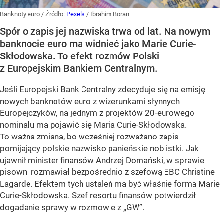
Banknoty euro
/ Źródło:
Pexels
/
Ibrahim Boran
Spór o zapis jej nazwiska trwa od lat. Na nowym
banknocie euro ma widnieć jako Marie Curie-
Skłodowska. To efekt rozmów Polski
z Europejskim Bankiem Centralnym.
Jeśli Europejski Bank Centralny zdecyduje się na emisję
nowych banknotów euro z wizerunkami słynnych
Europejczyków, na jednym z projektów 20-eurowego
nominału ma pojawić się
Maria Curie-Skłodowska
.
To ważna zmiana, bo wcześniej rozważano zapis
pomijający polskie nazwisko panieńskie noblistki. Jak
ujawnił minister finansów
Andrzej Domański
, w sprawie
pisowni rozmawiał bezpośrednio z szefową EBC
Christine
Lagarde
. Efektem tych ustaleń ma być właśnie forma
Marie
Curie-Skłodowska
. Szef resortu finansów potwierdził
dogadanie sprawy w rozmowie z „GW”.