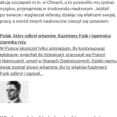
akcję szczepień m.in. w Chinach, a to pozwoliło mu zyskać
rozgłos, przynajmniej w środowisku naukowym. Jeździł
po świecie i wygłaszał referaty, dzieląc się efektami swojej
pracy, a wśród innych naukowców cieszył się uznaniem.
Polak, który odkrył witaminy. Kazimierz Funk i tajemnica
ziarenka ryżu
W Polsce skończył tylko gimnazjum. By kontynuować
edukację, wyjechał do Szwajcarii, pracował we Francji
i Niemczech, umarł w Stanach Zjednoczonych. Dzięki niemu
świat poznał słowo witamina. Bo to właśnie Kazimierz
Funk odkrył i nazwał...