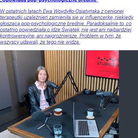
W ostatnich latach Ewa Woydyłło-Osiatyńska z cenionej
terapeutki uzależnień zamieniła się w influencerkę, niekiedy
głoszącą pop-psychologiczne brednie. Paradoksalnie to, co
ostatnio powiedziała o Idze Świątek, nie jest ani najbardziej
kontrowersyjne, ani najgroźniejsze. Problem w tym, że
wszyscy udawali, że tego nie widzą.