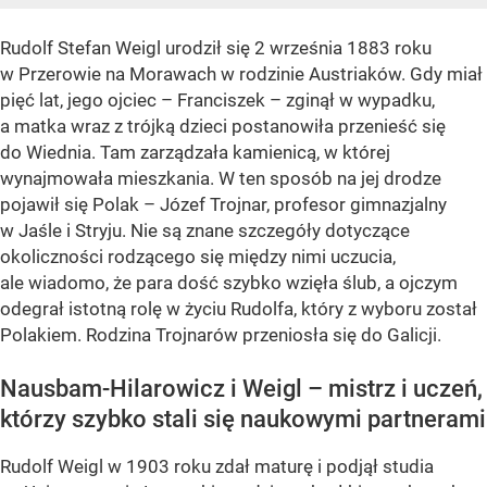
Rudolf Stefan Weigl urodził się 2 września 1883 roku
w Przerowie na Morawach w rodzinie Austriaków. Gdy miał
pięć lat, jego ojciec – Franciszek – zginął w wypadku,
a matka wraz z trójką dzieci postanowiła przenieść się
do Wiednia. Tam zarządzała kamienicą, w której
wynajmowała mieszkania. W ten sposób na jej drodze
pojawił się Polak – Józef Trojnar, profesor gimnazjalny
w Jaśle i Stryju. Nie są znane szczegóły dotyczące
okoliczności rodzącego się między nimi uczucia,
ale wiadomo, że para dość szybko wzięła ślub, a ojczym
odegrał istotną rolę w życiu Rudolfa, który z wyboru został
Polakiem. Rodzina Trojnarów przeniosła się do Galicji.
Nausbam-Hilarowicz i Weigl – mistrz i uczeń,
którzy szybko stali się naukowymi partnerami
Rudolf Weigl w 1903 roku zdał maturę i podjął studia