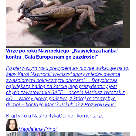
Wrze po roku Nawrockiego. „Największa hańba”
kontra „Cała Europa nam go zazdrości”
Po pierwszym roku prezydentury nic nie wskazuje na to,
żeby Karol Nawrocki wyciszył spory między dwoma
zwaśnionymi politycznymi obozami. – Dotychczas
największą hańbą na karcie jego prezydentury jest
chyba zawetowanie SAFE – ocenia Mariusz Witczak z
KO. – Mamy głowę państwa, z której możemy być
dumni – kontruje Marek Jakubiak z Rozwoju Plus.
Kraj
Tylko u Nas
Polityka
Opinie i komentarze
Magdalena
Frindt