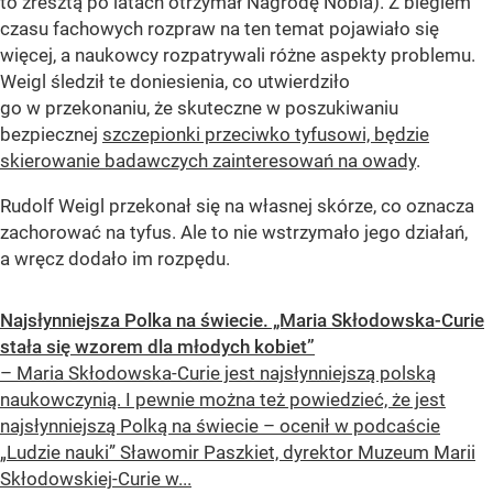
to zresztą po latach otrzymał Nagrodę Nobla). Z biegiem
czasu fachowych rozpraw na ten temat pojawiało się
więcej, a naukowcy rozpatrywali różne aspekty problemu.
Weigl śledził te doniesienia, co utwierdziło
go w przekonaniu, że skuteczne w poszukiwaniu
bezpiecznej
szczepionki przeciwko tyfusowi, będzie
skierowanie badawczych zainteresowań na owady
.
Rudolf Weigl przekonał się na własnej skórze, co oznacza
zachorować na tyfus. Ale to nie wstrzymało jego działań,
a wręcz dodało im rozpędu.
Najsłynniejsza Polka na świecie. „Maria Skłodowska-Curie
stała się wzorem dla młodych kobiet”
– Maria Skłodowska-Curie jest najsłynniejszą polską
naukowczynią. I pewnie można też powiedzieć, że jest
najsłynniejszą Polką na świecie – ocenił w podcaście
„Ludzie nauki” Sławomir Paszkiet, dyrektor Muzeum Marii
Skłodowskiej-Curie w...