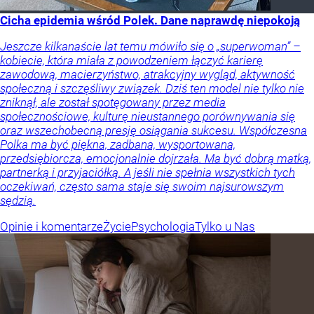
Cicha epidemia wśród Polek. Dane naprawdę niepokoją
Jeszcze kilkanaście lat temu mówiło się o „superwoman” –
kobiecie, która miała z powodzeniem łączyć karierę
zawodową, macierzyństwo, atrakcyjny wygląd, aktywność
społeczną i szczęśliwy związek. Dziś ten model nie tylko nie
zniknął, ale został spotęgowany przez media
społecznościowe, kulturę nieustannego porównywania się
oraz wszechobecną presję osiągania sukcesu. Współczesna
Polka ma być piękna, zadbana, wysportowana,
przedsiębiorcza, emocjonalnie dojrzała. Ma być dobrą matką,
partnerką i przyjaciółką. A jeśli nie spełnia wszystkich tych
oczekiwań, często sama staje się swoim najsurowszym
sędzią.
Opinie i komentarze
Życie
Psychologia
Tylko u Nas