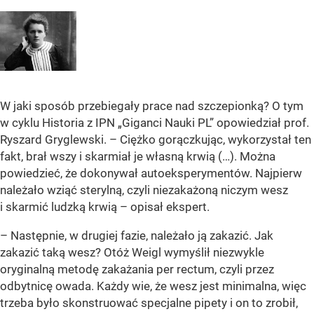
W jaki sposób przebiegały prace nad szczepionką? O tym
w cyklu Historia z IPN „Giganci Nauki PL” opowiedział prof.
Ryszard Gryglewski. – Ciężko gorączkując, wykorzystał ten
fakt, brał wszy i skarmiał je własną krwią (…). Można
powiedzieć, że dokonywał autoeksperymentów. Najpierw
należało wziąć sterylną, czyli niezakażoną niczym wesz
i skarmić ludzką krwią – opisał ekspert.
– Następnie, w drugiej fazie, należało ją zakazić. Jak
zakazić taką wesz? Otóż Weigl wymyślił niezwykle
oryginalną metodę zakażania per rectum, czyli przez
odbytnicę owada. Każdy wie, że wesz jest minimalna, więc
trzeba było skonstruować specjalne pipety i on to zrobił,