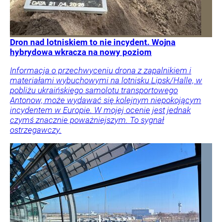
Dron nad lotniskiem to nie incydent. Wojna
hybrydowa wkracza na nowy poziom
Informacja o przechwyceniu drona z zapalnikiem i
materiałami wybuchowymi na lotnisku Lipsk/Halle, w
pobliżu ukraińskiego samolotu transportowego
Antonow, może wydawać się kolejnym niepokojącym
incydentem w Europie. W mojej ocenie jest jednak
czymś znacznie poważniejszym. To sygnał
ostrzegawczy.