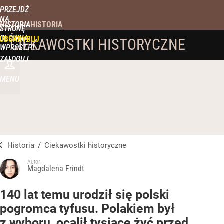
PRZEJDŹ
NA
HISTORIA
STRONĘ
GŁÓWNĄ
UBSKRYBUJ
CIEKAWOSTKI HISTORYCZNE
WPROST.PL
ZALOGUJ
MENU
Historia
/
Ciekawostki historyczne
Autor:
Magdalena Frindt
140 lat temu urodził się polski
pogromca tyfusu. Polakiem był
z wyboru, ocalił tysiące żyć przed