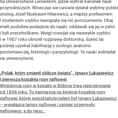
na Uniwersytecie Lwowskim, gdzie wybrał kierunek nauk
przyrodniczych. Wówczas we Lwowie działał wybitny polski
zoolog Józef Nusbaum-Hilarowicz, a między profesorem
i studentem szybko nawiązała się nić porozumienia. Obaj
mieli podobne podejście do nauki: oddawali się jej w pełni
i byli pracoholikami. Weigl rozwijał się niezwykle szybko
i w 1907 roku obronił rozprawę doktorską. Sześć lat
później uzyskał habilitację z zoologii, anatomii
porównawczej, histologii i parazytologii. Te nauki wykładał
na uniwersytecie.
„Polak, który zmienił oblicze świata”. Ignacy Łukasiewicz
i pierwsza kopalnia ropy naftowej
Wydobycie ropy w kopalni w Bóbrce trwa nieprzerwanie
od 1854 roku. To najstarsza na świecie kopalnia ropy
naftowej, której współzałożycielem był Ignacy Łukasiewicz
– wynalazca lampy naftowej i pionier przemysłu
naftowego, a do tego...