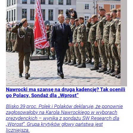
Nawrocki ma szansę na drugą kadencję? Tak ocenili
go Polacy. Sondaż dla „Wprost”
Blisko 39 proc. Polek i Polaków deklaruje, że ponownie
zagłosowałoby na Karola Nawrockiego w wyborach
prezydenckich – wynika z sondażu SW Research dla
„Wprost”. Grupa krytyków głowy państwa jest
liczniejsza.