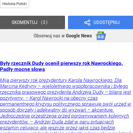
Historia Polski
SKOMENTUJ
UDOSTĘPNIJ
2
Obserwuj nas
w
Google News
Były rzecznik Dudy ocenił pierwszy rok Nawrockiego.
Padły mocne słowa
Mija pierwszy rok prezydentury Karola Nawrockiego. Dla
Marcina Kędryny – wieloletniego współpracownika i byłego
rzecznika prasowego prezydenta Andrzeja Dudy – bilans jest
pozytywny: – Karol Nawrocki na obecny czas
permanentnego kryzysu politycznego sprawuje swój urząd w
sposób dojrzały i adekwatny do wyzwań – akcentuje.
Jednocześnie przestrzega przed porównywaniem kolejnych
prezydentów. – Andrzej Duda zdał w paru sytuacjach
egzamin celująco, ale jeszcze przez jakiś czas będzie