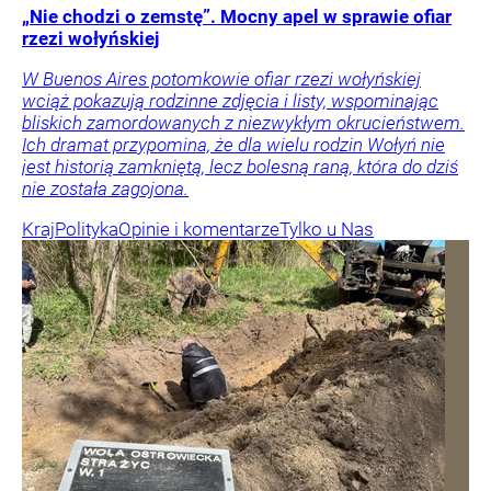
„Nie chodzi o zemstę”. Mocny apel w sprawie ofiar
rzezi wołyńskiej
W Buenos Aires potomkowie ofiar rzezi wołyńskiej
wciąż pokazują rodzinne zdjęcia i listy, wspominając
bliskich zamordowanych z niezwykłym okrucieństwem.
Ich dramat przypomina, że dla wielu rodzin Wołyń nie
jest historią zamkniętą, lecz bolesną raną, która do dziś
nie została zagojona.
Kraj
Polityka
Opinie i komentarze
Tylko u Nas