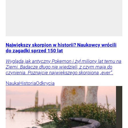
Największy skorpion w historii? Naukowcy wrócili
do zagadki sprzed 150 lat
Wygląda jak antyczny Pokemon i żył miliony lat temu na
Ziemi. Badacze długo nie wiedzieli, z czym mają do
czynienia. Poznajcie największego skorpiona „ever”.
Nauka
Historia
Odkrycia