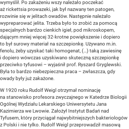
wymyślił. Po zakażeniu wszy należało poczekać
aż rickettsia prowazeki, jak był nazwany ten patogen,
rozwinie się w jelitach owadów. Następnie należało
wypreparować jelita. Trzeba było to zrobić za pomocą
specjalnych bardzo cienkich igieł, pod mikroskopem,
dającym mniej więcej 32-krotne powiększenie i dopiero
to był surowy materiał na szczepionkę. Używano m.in.
fenolu, żeby uzyskać taki homogenat, (…) taką zawiesinę
i dopiero wówczas uzyskiwano skuteczną szczepionkę
przeciwko tyfusowi – wyjaśnił prof. Ryszard Gryglewski.
Była to bardzo niebezpieczna praca – zwłaszcza, gdy
owady były już zakażone.
W 1920 roku Rudolf Weigl otrzymał nominację
na stanowisko profesora zwyczajnego w Katedrze Biologii
Ogólnej Wydziału Lekarskiego Uniwersytetu Jana
Kazimierza we Lwowie. Założył Instytut Badań nad
Tyfusem, który przyciągał najwybitniejszych bakteriologów
z Polski i nie tylko. Rudolf Weigl przeprowadził masową