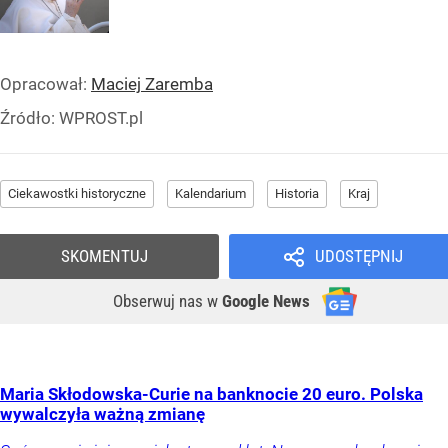
Opracował:
Maciej Zaremba
Źródło:
WPROST.pl
Ciekawostki historyczne
Kalendarium
Historia
Kraj
SKOMENTUJ
UDOSTĘPNIJ
Obserwuj nas
w
Google News
Maria Skłodowska-Curie na banknocie 20 euro. Polska
wywalczyła ważną zmianę