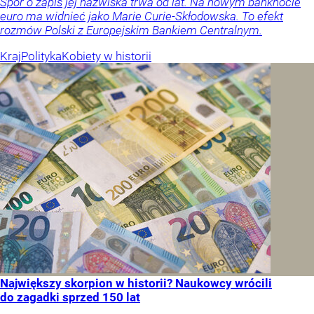
Spór o zapis jej nazwiska trwa od lat. Na nowym banknocie
euro ma widnieć jako Marie Curie-Skłodowska. To efekt
rozmów Polski z Europejskim Bankiem Centralnym.
Kraj
Polityka
Kobiety w historii
Największy skorpion w historii? Naukowcy wrócili
do zagadki sprzed 150 lat