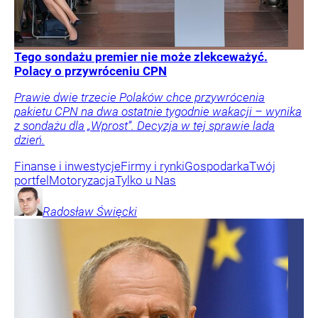
Tego sondażu premier nie może zlekceważyć.
Polacy o przywróceniu CPN
Prawie dwie trzecie Polaków chce przywrócenia
pakietu CPN na dwa ostatnie tygodnie wakacji – wynika
z sondażu dla „Wprost”. Decyzja w tej sprawie lada
dzień.
Finanse i inwestycje
Firmy i rynki
Gospodarka
Twój
portfel
Motoryzacja
Tylko u Nas
Radosław
Święcki