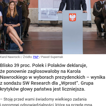
Karol Nawrocki
/ Źródło:
PAP
/
Paweł Supernak
Blisko 39 proc. Polek i Polaków deklaruje,
że ponownie zagłosowałoby na Karola
Nawrockiego w wyborach prezydenckich – wynika
z sondażu SW Research dla „Wprost”. Grupa
krytyków głowy państwa jest liczniejsza.
– Stoję przed wami świadomy wielkiego zadania
i ogromnej odpowiedzialności, które są przede mną.