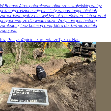
W Buenos Aires potomkowie ofiar rzezi wołyńskiej wciąż
pokazują rodzinne zdjęcia i listy, wspominając bliskich
zamordowanych z niezwykłym okrucieństwem. Ich dramat
przypomina, że dla wielu rodzin Wołyń nie jest historią
zamkniętą, lecz bolesną raną, która do dziś nie została
zagojona.
Kraj
Polityka
Opinie i komentarze
Tylko u Nas