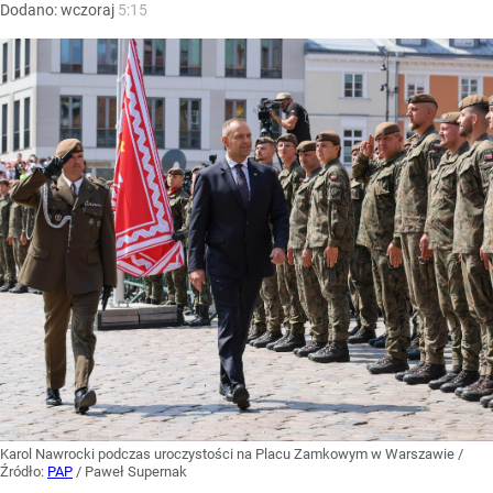
Dodano:
wczoraj
5:15
Karol Nawrocki podczas uroczystości na Placu Zamkowym w Warszawie
/
Źródło:
PAP
/
Paweł Supernak