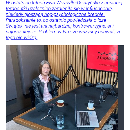
W ostatnich latach Ewa Woydyłło-Osiatyńska z cenionej
terapeutki uzależnień zamieniła się w influencerkę,
niekiedy głoszącą pop-psychologiczne brednie.
Paradoksalnie to, co ostatnio powiedziała o Idze
Świątek, nie jest ani najbardziej kontrowersyjne, ani
najgroźniejsze. Problem w tym, że wszyscy udawali, że
tego nie widzą.