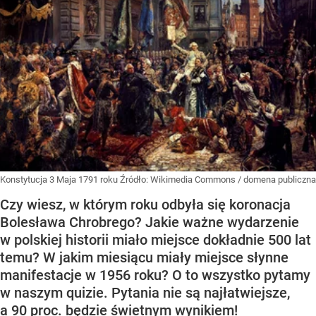
Konstytucja 3 Maja 1791 roku
Źródło:
Wikimedia Commons
/
domena publiczna
Czy wiesz, w którym roku odbyła się koronacja
Bolesława Chrobrego? Jakie ważne wydarzenie
w polskiej historii miało miejsce dokładnie 500 lat
temu? W jakim miesiącu miały miejsce słynne
manifestacje w 1956 roku? O to wszystko pytamy
w naszym quizie. Pytania nie są najłatwiejsze,
a 90 proc. będzie świetnym wynikiem!