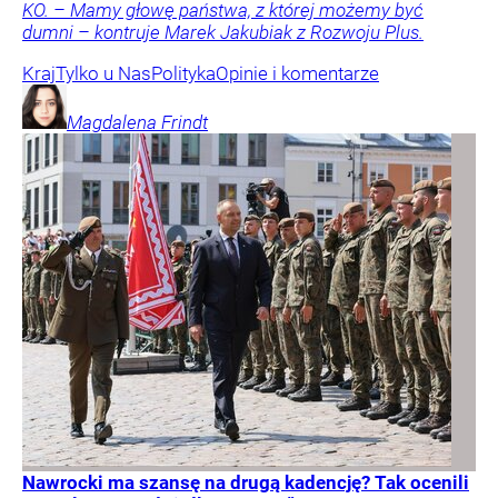
KO. – Mamy głowę państwa, z której możemy być
dumni – kontruje Marek Jakubiak z Rozwoju Plus.
Kraj
Tylko u Nas
Polityka
Opinie i komentarze
Magdalena
Frindt
Nawrocki ma szansę na drugą kadencję? Tak ocenili