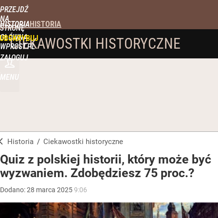
PRZEJDŹ
NA
HISTORIA
STRONĘ
GŁÓWNĄ
UBSKRYBUJ
CIEKAWOSTKI HISTORYCZNE
WPROST.PL
ZALOGUJ
MENU
Historia
/
Ciekawostki historyczne
Quiz z polskiej historii, który może być
wyzwaniem. Zdobędziesz 75 proc.?
Dodano:
28
marca
2025
9:06