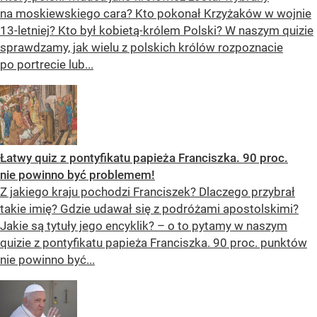
na moskiewskiego cara? Kto pokonał Krzyżaków w wojnie
13-letniej? Kto był kobietą-królem Polski? W naszym quizie
sprawdzamy, jak wielu z polskich królów rozpoznacie
po portrecie lub...
Łatwy quiz z pontyfikatu papieża Franciszka. 90 proc.
nie powinno być problemem!
Z jakiego kraju pochodzi Franciszek? Dlaczego przybrał
takie imię? Gdzie udawał się z podróżami apostolskimi?
Jakie są tytuły jego encyklik? – o to pytamy w naszym
quizie z pontyfikatu papieża Franciszka. 90 proc. punktów
nie powinno być...