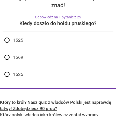
znać!
Odpowiedz na 1 pytanie z 25
Kiedy doszło do hołdu pruskiego?
1525
1569
1625
Który to król? Nasz quiz z władców Polski jest naprawdę
łatwy! Zdobędziesz 90 proc?
Który polski władca jako królewicz został wybrany