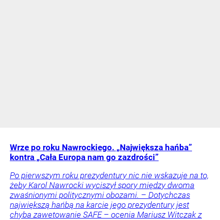
Wrze po roku Nawrockiego. „Największa hańba”
kontra „Cała Europa nam go zazdrości”
Po pierwszym roku prezydentury nic nie wskazuje na to,
żeby Karol Nawrocki wyciszył spory między dwoma
zwaśnionymi politycznymi obozami. – Dotychczas
największą hańbą na karcie jego prezydentury jest
chyba zawetowanie SAFE – ocenia Mariusz Witczak z