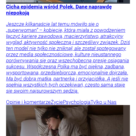
Cicha epidemia wśród Polek. Dane naprawdę
niepokoją
Jeszcze kilkanaście lat temu mówiło się o
„superwoman” – kobiecie, która miała z powodzeniem
łączyć karierę zawodową, macierzyństwo, atrakcyjny
wygląd, aktywność społeczną i szczęśliwy związek. Dziś
ten model nie tylko nie zniknął, ale został spotęgowany
przez media społecznościowe, kulturę nieustannego
porównywania się oraz wszechobecną presję osiągania
sukcesu. Współczesna Polka ma być piękna, zadbana,
wysportowana, przedsiębiorcza, emocjonalnie dojrzała.
Ma być dobrą matką, partnerką i przyjaciółką. A jeśli nie
spełnia wszystkich tych oczekiwań, często sama staje
się swoim najsurowszym sędzią.
Opinie i komentarze
Życie
Psychologia
Tylko u Nas