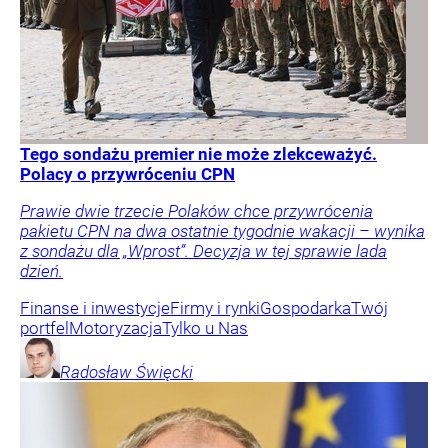
Tego sondażu premier nie może zlekceważyć.
Polacy o przywróceniu CPN
Prawie dwie trzecie Polaków chce przywrócenia
pakietu CPN na dwa ostatnie tygodnie wakacji – wynika
z sondażu dla „Wprost”. Decyzja w tej sprawie lada
dzień.
Finanse i inwestycje
Firmy i rynki
Gospodarka
Twój
portfel
Motoryzacja
Tylko u Nas
Radosław
Święcki