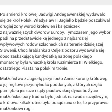
Po śmierci
królowej Jadwigi Andegaweńskiej
wydawało
się, że król Polski Władysław II Jagiełło będzie poszukiwał
drugiej żony wśród królewien i księżniczek
z najważniejszych dworów Europy. Tymczasem jego wybór
padł na przedstawicielkę jednego z najbardziej
wpływowych rodów szlacheckich na terenie dzisiejszej
Słowenii. Choć hrabianka z Celje z pozoru wydawała się
dość zaskakującą kandydatką na żonę polskiego
monarchy, była wnuczką króla Kazimierza III Wielkiego,
ostatniego Piasta na polskim tronie.
Małżeństwo z Jagiełłą przyniosło Annie koronę królowej,
a jej mężowi przychylność poddanych, z których część
pamiętała jeszcze rządy piastowskiej dynastii. Życie
małżeńskie pary trudno było jednak nazwać szczęśliwym,
a królowa kilkakrotnie była posądzana o to, że przyprawia
małżonkowi rogi.