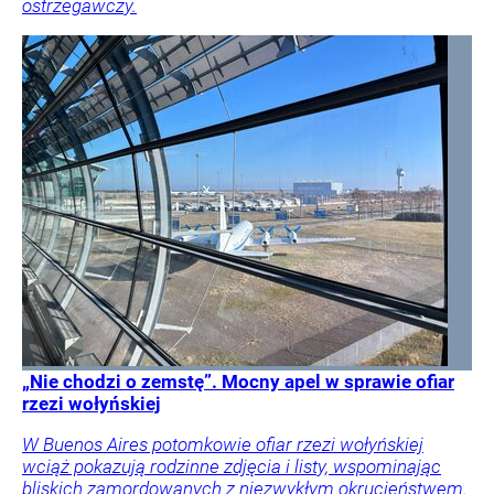
ostrzegawczy.
„Nie chodzi o zemstę”. Mocny apel w sprawie ofiar
rzezi wołyńskiej
W Buenos Aires potomkowie ofiar rzezi wołyńskiej
wciąż pokazują rodzinne zdjęcia i listy, wspominając
bliskich zamordowanych z niezwykłym okrucieństwem.