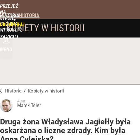
PRZEJDŹ
NA
HISTORIA
STRONĘ
GŁÓWNĄ
UBSKRYBUJ
KOBIETY W HISTORII
WPROST.PL
ZALOGUJ
MENU
Historia
/
Kobiety w historii
Autor:
Marek Teler
Druga żona Władysława Jagiełły była
oskarżana o liczne zdrady. Kim była
Anna Cylejska?