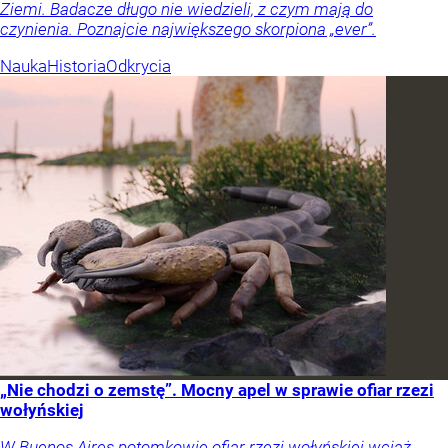
Ziemi. Badacze długo nie wiedzieli, z czym mają do
czynienia. Poznajcie największego skorpiona „ever”.
Nauka
Historia
Odkrycia
„Nie chodzi o zemstę”. Mocny apel w sprawie ofiar rzezi
wołyńskiej
W Buenos Aires potomkowie ofiar rzezi wołyńskiej wciąż