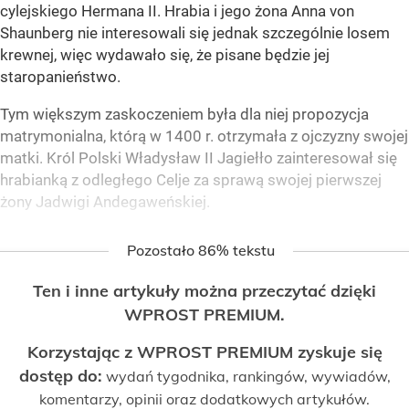
cylejskiego Hermana II. Hrabia i jego żona Anna von
Shaunberg nie interesowali się jednak szczególnie losem
krewnej, więc wydawało się, że pisane będzie jej
staropanieństwo.
Tym większym zaskoczeniem była dla niej propozycja
matrymonialna, którą w 1400 r. otrzymała z ojczyzny swojej
matki. Król Polski Władysław II Jagiełło zainteresował się
hrabianką z odległego Celje za sprawą swojej pierwszej
żony Jadwigi Andegaweńskiej.
Pozostało 86% tekstu
Ten i inne artykuły można przeczytać dzięki
WPROST PREMIUM.
Korzystając z WPROST PREMIUM zyskuje się
dostęp do:
wydań tygodnika, rankingów, wywiadów,
komentarzy, opinii oraz dodatkowych artykułów.