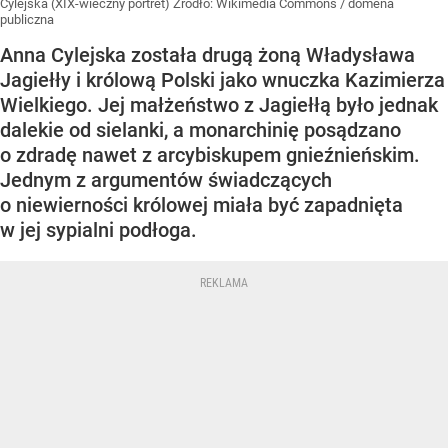
Cylejska (XIX-wieczny portret)
Źródło:
Wikimedia Commons
/
domena
publiczna
Anna Cylejska została drugą żoną Władysława
Jagiełły i królową Polski jako wnuczka Kazimierza
Wielkiego. Jej małżeństwo z Jagiełłą było jednak
dalekie od sielanki, a monarchinię posądzano
o zdradę nawet z arcybiskupem gnieźnieńskim.
Jednym z argumentów świadczących
o niewierności królowej miała być zapadnięta
w jej sypialni podłoga.