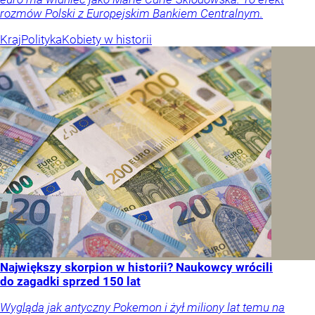
rozmów Polski z Europejskim Bankiem Centralnym.
Kraj
Polityka
Kobiety w historii
Największy skorpion w historii? Naukowcy wrócili
do zagadki sprzed 150 lat
Wygląda jak antyczny Pokemon i żył miliony lat temu na