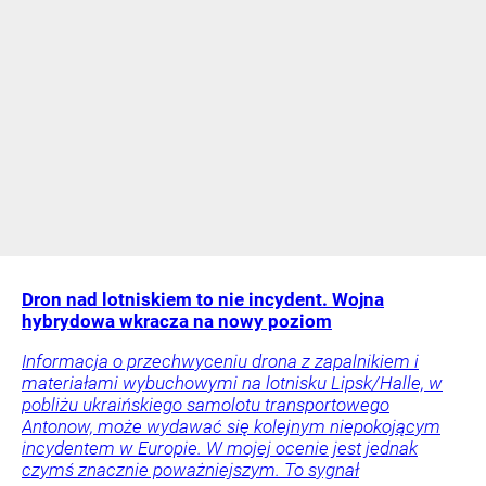
Dron nad lotniskiem to nie incydent. Wojna
hybrydowa wkracza na nowy poziom
Informacja o przechwyceniu drona z zapalnikiem i
materiałami wybuchowymi na lotnisku Lipsk/Halle, w
pobliżu ukraińskiego samolotu transportowego
Antonow, może wydawać się kolejnym niepokojącym
incydentem w Europie. W mojej ocenie jest jednak
czymś znacznie poważniejszym. To sygnał