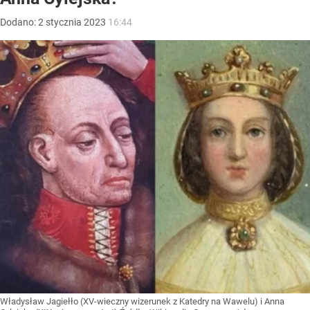
Dodano:
2
stycznia
2023
16:44
Władysław Jagiełło (XV-wieczny wizerunek z Katedry na Wawelu) i Anna