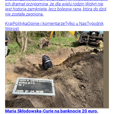
Ich dramat przypomina, że dla wielu rodzin Wołyń nie
jest historią zamkniętą, lecz bolesną raną, która do dziś
nie została zagojona.
Kraj
Polityka
Opinie i komentarze
Tylko u Nas
Tygodnik
Wprost
Maria Skłodowska-Curie na banknocie 20 euro.