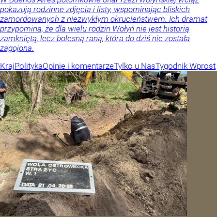
pokazują rodzinne zdjęcia i listy, wspominając bliskich
zamordowanych z niezwykłym okrucieństwem. Ich dramat
przypomina, że dla wielu rodzin Wołyń nie jest historią
zamkniętą, lecz bolesną raną, która do dziś nie została
zagojona.
Kraj
Polityka
Opinie i komentarze
Tylko u Nas
Tygodnik Wprost