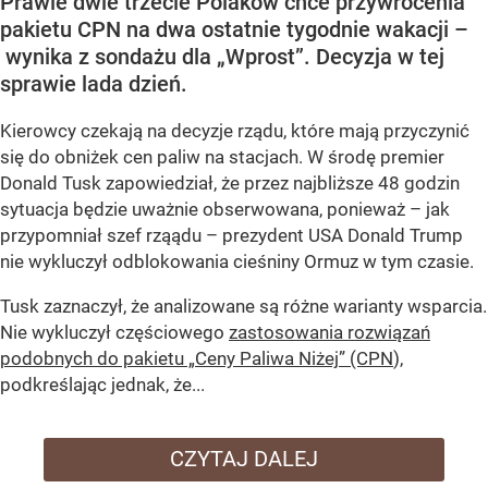
Prawie dwie trzecie Polaków chce przywrócenia
pakietu CPN na dwa ostatnie tygodnie wakacji –
wynika z sondażu dla „Wprost”. Decyzja w tej
sprawie lada dzień.
Kierowcy czekają na decyzje rządu, które mają przyczynić
się do obniżek cen paliw na stacjach. W środę premier
Donald Tusk zapowiedział, że przez najbliższe 48 godzin
sytuacja będzie uważnie obserwowana, ponieważ – jak
przypomniał szef rząądu – prezydent USA Donald Trump
nie wykluczył odblokowania cieśniny Ormuz w tym czasie.
Tusk zaznaczył, że analizowane są różne warianty wsparcia.
Nie wykluczył częściowego
zastosowania rozwiązań
podobnych do pakietu „Ceny Paliwa Niżej” (CPN
),
podkreślając jednak, że...
CZYTAJ DALEJ