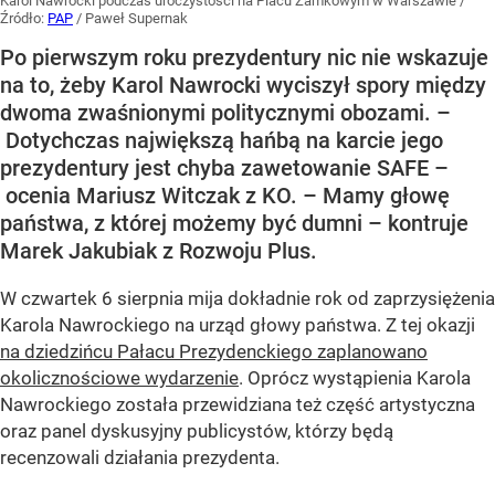
Karol Nawrocki podczas uroczystości na Placu Zamkowym w Warszawie
/
Źródło:
PAP
/
Paweł Supernak
Po pierwszym roku prezydentury nic nie wskazuje
na to, żeby Karol Nawrocki wyciszył spory między
dwoma zwaśnionymi politycznymi obozami. –
Dotychczas największą hańbą na karcie jego
prezydentury jest chyba zawetowanie SAFE –
ocenia Mariusz Witczak z KO. – Mamy głowę
państwa, z której możemy być dumni – kontruje
Marek Jakubiak z Rozwoju Plus.
W czwartek 6 sierpnia mija dokładnie rok od zaprzysiężenia
Karola Nawrockiego na urząd głowy państwa. Z tej okazji
na dziedzińcu Pałacu Prezydenckiego zaplanowano
okolicznościowe wydarzenie
. Oprócz wystąpienia Karola
Nawrockiego została przewidziana też część artystyczna
oraz panel dyskusyjny publicystów, którzy będą
recenzowali działania prezydenta.