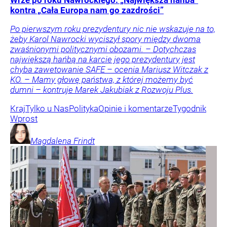
Wrze po roku Nawrockiego. „Największa hańba”
kontra „Cała Europa nam go zazdrości”
Po pierwszym roku prezydentury nic nie wskazuje na to,
żeby Karol Nawrocki wyciszył spory między dwoma
zwaśnionymi politycznymi obozami. – Dotychczas
największą hańbą na karcie jego prezydentury jest
chyba zawetowanie SAFE – ocenia Mariusz Witczak z
KO. – Mamy głowę państwa, z której możemy być
dumni – kontruje Marek Jakubiak z Rozwoju Plus.
Kraj
Tylko u Nas
Polityka
Opinie i komentarze
Tygodnik
Wprost
Magdalena
Frindt