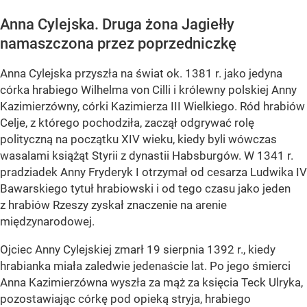
Anna Cylejska. Druga żona Jagiełły
namaszczona przez poprzedniczkę
Anna Cylejska przyszła na świat ok. 1381 r. jako jedyna
córka hrabiego Wilhelma von Cilli i królewny polskiej Anny
Kazimierzówny, córki Kazimierza III Wielkiego. Ród hrabiów
Celje, z którego pochodziła, zaczął odgrywać rolę
polityczną na początku XIV wieku, kiedy byli wówczas
wasalami książąt Styrii z dynastii Habsburgów. W 1341 r.
pradziadek Anny Fryderyk I otrzymał od cesarza Ludwika IV
Bawarskiego tytuł hrabiowski i od tego czasu jako jeden
z hrabiów Rzeszy zyskał znaczenie na arenie
międzynarodowej.
Ojciec Anny Cylejskiej zmarł 19 sierpnia 1392 r., kiedy
hrabianka miała zaledwie jedenaście lat. Po jego śmierci
Anna Kazimierzówna wyszła za mąż za księcia Teck Ulryka,
pozostawiając córkę pod opieką stryja, hrabiego