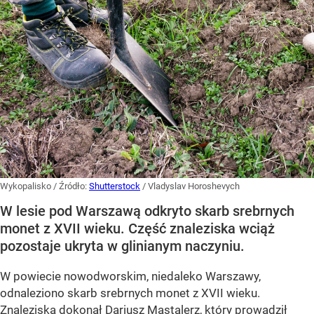
Wykopalisko
/ Źródło:
Shutterstock
/
Vladyslav Horoshevych
W lesie pod Warszawą odkryto skarb srebrnych
monet z XVII wieku. Część znaleziska wciąż
pozostaje ukryta w glinianym naczyniu.
W powiecie nowodworskim, niedaleko Warszawy,
odnaleziono
skarb srebrnych monet z XVII wieku
.
Znaleziska dokonał Dariusz Mastalerz, który prowadził