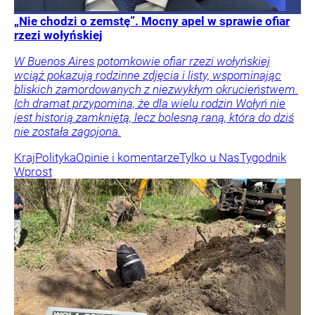
„Nie chodzi o zemstę”. Mocny apel w sprawie ofiar
rzezi wołyńskiej
W Buenos Aires potomkowie ofiar rzezi wołyńskiej
wciąż pokazują rodzinne zdjęcia i listy, wspominając
bliskich zamordowanych z niezwykłym okrucieństwem.
Ich dramat przypomina, że dla wielu rodzin Wołyń nie
jest historią zamkniętą, lecz bolesną raną, która do dziś
nie została zagojona.
Kraj
Polityka
Opinie i komentarze
Tylko u Nas
Tygodnik
Wprost