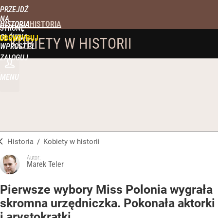
PRZEJDŹ
NA
HISTORIA
STRONĘ
GŁÓWNĄ
UBSKRYBUJ
KOBIETY W HISTORII
WPROST.PL
ZALOGUJ
MENU
Historia
/
Kobiety w historii
Autor:
Marek Teler
Pierwsze wybory Miss Polonia wygrała
skromna urzędniczka. Pokonała aktorki
i arystokratki