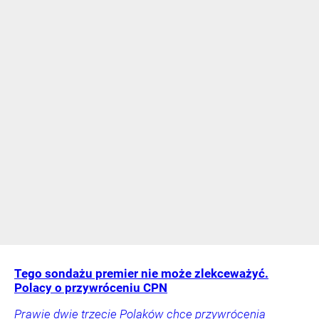
Tego sondażu premier nie może zlekceważyć.
Polacy o przywróceniu CPN
Prawie dwie trzecie Polaków chce przywrócenia