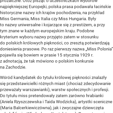
prozaiczne. Otóż pisząc o uczestniczkach wyborów
najpiękniejszej Europejki, polska prasa podawała łacińskie
historyczne nazwy ich krajów pochodzenia, na przykład
Miss Germania, Miss Italia czy Miss Hungaria. Były
to nazwy uniwersalne i kojarzące się z prestiżem, a przy
tym znane w każdym europejskim kraju. Podobne
kryterium wyboru nazwy przyjęto zatem w stosunku
do polskich królowych piękności, co zresztą potwierdzają
doniesienia prasowe. Po raz pierwszy nazwa „Miss Polonia”
pojawiła się bowiem w prasie 15 stycznia 1929 r.
z adnotacją, że tak mówiono o polskim konkursie
na Zachodzie.
Wśród kandydatek do tytułu królowej piękności znalazły
się przedstawicielki różnych miast (chociaż zdecydowanie
przeważały warszawianki), warstw społecznych i profesji.
Do tytułu miss pretendowały zatem zarówno hrabianki
(Aniela Rzyszczewska i Taida Wodzicka), artystki sceniczne
(Maria Balcerkiewiczówna), jak i zwyczajne dziewczęta