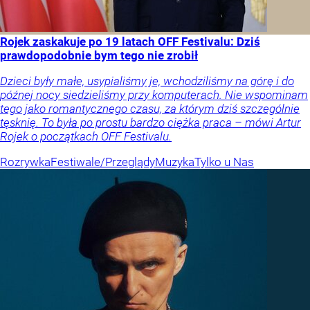
Rojek zaskakuje po 19 latach OFF Festivalu: Dziś
prawdopodobnie bym tego nie zrobił
Dzieci były małe, usypialiśmy je, wchodziliśmy na górę i do
późnej nocy siedzieliśmy przy komputerach. Nie wspominam
tego jako romantycznego czasu, za którym dziś szczególnie
tęsknię. To była po prostu bardzo ciężka praca – mówi Artur
Rojek o początkach OFF Festivalu.
Rozrywka
Festiwale/Przeglądy
Muzyka
Tylko u Nas