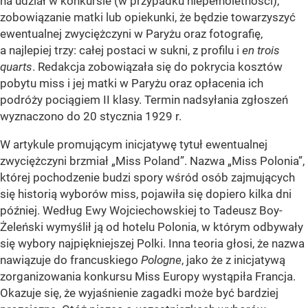
na udział w konkursie (w przypadku niepełnoletności),
zobowiązanie matki lub opiekunki, że będzie towarzyszyć
ewentualnej zwyciężczyni w Paryżu oraz fotografię,
a najlepiej trzy: całej postaci w sukni, z profilu i
en trois
quarts
. Redakcja zobowiązała się do pokrycia kosztów
pobytu miss i jej matki w Paryżu oraz opłacenia ich
podróży pociągiem II klasy. Termin nadsyłania zgłoszeń
wyznaczono do 20 stycznia 1929 r.
W artykule promującym inicjatywę tytuł ewentualnej
zwyciężczyni brzmiał „Miss Poland”. Nazwa „Miss Polonia”,
której pochodzenie budzi spory wśród osób zajmujących
się historią wyborów miss, pojawiła się dopiero kilka dni
później. Według Ewy Wojciechowskiej to Tadeusz Boy-
Żeleński wymyślił ją od hotelu Polonia, w którym odbywały
się wybory najpiękniejszej Polki. Inna teoria głosi, że nazwa
nawiązuje do francuskiego
Pologne
, jako że z inicjatywą
zorganizowania konkursu Miss Europy wystąpiła Francja.
Okazuje się, że wyjaśnienie zagadki może być bardziej