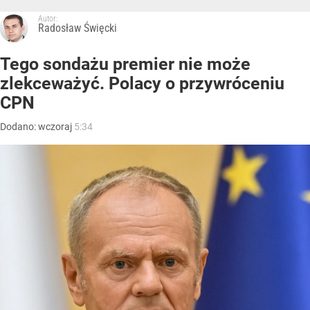
Autor:
Radosław Święcki
Tego sondażu premier nie może
zlekceważyć. Polacy o przywróceniu
CPN
Dodano:
wczoraj
5:34