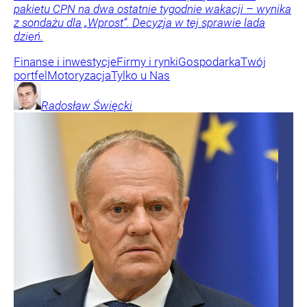
pakietu CPN na dwa ostatnie tygodnie wakacji – wynika
z sondażu dla „Wprost”. Decyzja w tej sprawie lada
dzień.
Finanse i inwestycje
Firmy i rynki
Gospodarka
Twój
portfel
Motoryzacja
Tylko u Nas
Radosław
Święcki