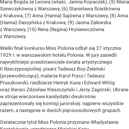
Maria Bogda ze Lwowa (właśc. Janina Kopaczek), (5) Maria
Szewczykówna z Warszawy, (6) Stanisława Ścieżkówna
z Krakowa, (7) Anna (Hanna) Sajówna z Warszawy, (8) Anna
(Hanna) Daszyńska z Krakowa, (9) Janina Zalewska
z Warszawy, (10) Rena (Regina) Hryniewiczówna
z Warszawy.
Wielki finał konkursu Miss Polonia odbył się 27 stycznia
1929 r. w warszawskim hotelu Polonia. W jury zasiedli
najwybitniejsi przedstawiciele świata artystycznego
II Rzeczypospolitej: pisarz Tadeusz Boy-Żeleński
(przewodniczący), malarze Karol Frycz i Tadeusz
Pruszkowski, rzeźbiarze Henryk Kuna i Edward Wittig
oraz literaci Zdzisław Kleszczyński i Jerzy Zagórski. Ubrane
w stroje wieczorowe kandydatki dwukrotnie
zaprezentowały się komisji jurorskiej: najpierw wszystkie
razem, a następnie w dwóch pięcioosobowych grupach.
Ostatecznie tytuł Miss Polonia przyznano Władysławie