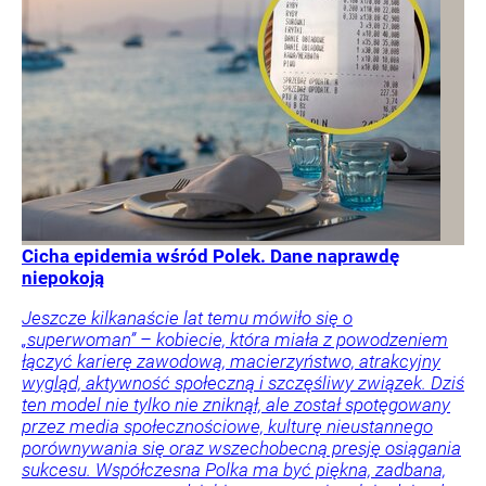
Cicha epidemia wśród Polek. Dane naprawdę
niepokoją
Jeszcze kilkanaście lat temu mówiło się o
„superwoman” – kobiecie, która miała z powodzeniem
łączyć karierę zawodową, macierzyństwo, atrakcyjny
wygląd, aktywność społeczną i szczęśliwy związek. Dziś
ten model nie tylko nie zniknął, ale został spotęgowany
przez media społecznościowe, kulturę nieustannego
porównywania się oraz wszechobecną presję osiągania
sukcesu. Współczesna Polka ma być piękna, zadbana,