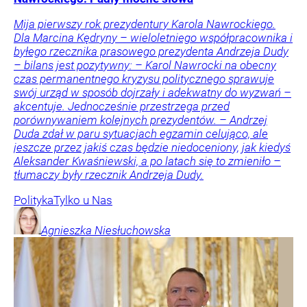
Mija pierwszy rok prezydentury Karola Nawrockiego.
Dla Marcina Kędryny – wieloletniego współpracownika i
byłego rzecznika prasowego prezydenta Andrzeja Dudy
– bilans jest pozytywny: – Karol Nawrocki na obecny
czas permanentnego kryzysu politycznego sprawuje
swój urząd w sposób dojrzały i adekwatny do wyzwań –
akcentuje. Jednocześnie przestrzega przed
porównywaniem kolejnych prezydentów. – Andrzej
Duda zdał w paru sytuacjach egzamin celująco, ale
jeszcze przez jakiś czas będzie niedoceniony, jak kiedyś
Aleksander Kwaśniewski, a po latach się to zmieniło –
tłumaczy były rzecznik Andrzeja Dudy.
Polityka
Tylko u Nas
Agnieszka
Niesłuchowska