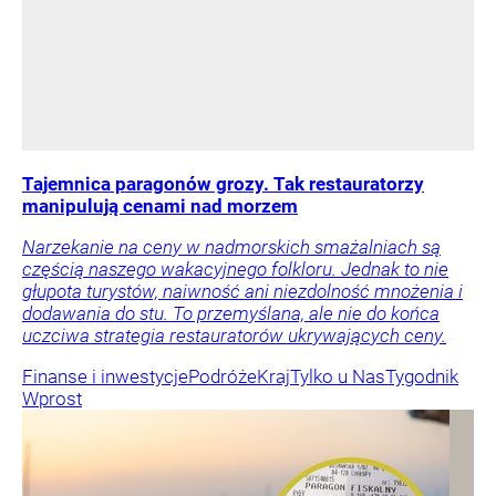
Tajemnica paragonów grozy. Tak restauratorzy
manipulują cenami nad morzem
Narzekanie na ceny w nadmorskich smażalniach są
częścią naszego wakacyjnego folkloru. Jednak to nie
głupota turystów, naiwność ani niezdolność mnożenia i
dodawania do stu. To przemyślana, ale nie do końca
uczciwa strategia restauratorów ukrywających ceny.
Finanse i inwestycje
Podróże
Kraj
Tylko u Nas
Tygodnik
Wprost