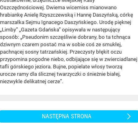
Kostakównie, urzędniczce Miejskiej Kasy
Oszczędnościowej. Dwiema wicemiss mianowano
hrabiankę Anielę Rzyszczewską i Hannę Daszyńską, córkę
marszałka Sejmu Ignacego Daszyńskiego. Urodę pięknej
„Limby” „Gazeta Gdańska” opisywała w następujący
sposób: „Pseudonim szczęśliwie dobrany, bo ta tchnąca
dziwnym czarem postać ma w sobie coś ze smukłej,
pachnącej sosny tatrzańskiej. Przeczysty błękit oczu
przypomina pogodne niebo, odbijające się w zwierciadlanej
tafli górskiego jeziora. Bujne, popielate włosy tworzą
urocze ramy dla ślicznej twarzyczki o śnieżnie białej,
niezwykle delikatnej cerze”.
NASTĘPNA STRONA