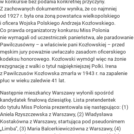
w konkursie bez podania konkretnej przyczyny.
Z zachowanych dokumentów wynika, że co najmniej
od 1927 r. była ona żoną powstańca wielkopolskiego
i oficera Wojska Polskiego Andrzeja Kozłowskiego.
Co prawda organizatorzy konkursu Miss Polonia
nie wymagali od uczestniczek panieństwa, ale paradowanie
Pawilczusówny – a właściwie pani Kozłowskiej – przed
męskim jury poważnie uwłaczało zasadom oficerskiego
kodeksu honorowego. Kozłowski wymógł więc na żonie
rezygnację z walki o tytuł najpiękniejszej Polki. Irena
z Pawilczusów Kozłowska zmarła w 1943 r. na zapalenie
płuc w wieku zaledwie 41 lat.
Następnie mieszkańcy Warszawy wyłonili spośród
kandydatek finałową dziesiątkę. Lista pretendentek
do tytułu Miss Polonia prezentowała się następująco: (1)
Aniela Rzyszczewska z Warszawy, (2) Władysława
Kostakówna z Warszawy, startująca pod pseudonimem
„Limba”, (3) Maria Balcerkiewiczówna z Warszawy, (4)