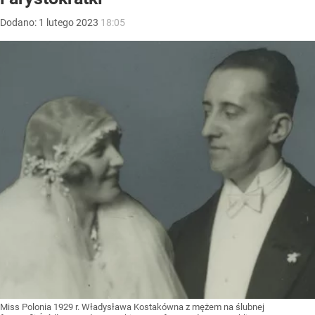
Dodano:
1
lutego
2023
18:05
Miss Polonia 1929 r. Władysława Kostakówna z mężem na ślubnej