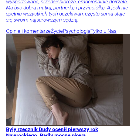
wysportowana, przedsiębiorcza, emocjonalnie dojrzała.
Ma być dobrą matką, partnerką i przyjaciółką. A jeśli nie
spełnia wszystkich tych oczekiwań, często sama staje
się swoim najsurowszym sędzią.
Opinie i komentarze
Życie
Psychologia
Tylko u Nas
Były rzecznik Dudy ocenił pierwszy rok
Nawrockiego. Padły mocne słowa