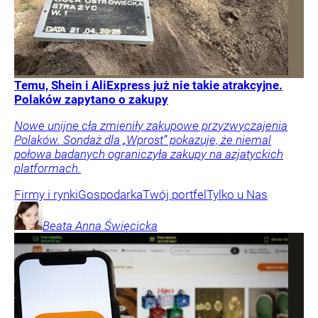
Temu, Shein i AliExpress już nie takie atrakcyjne.
Polaków zapytano o zakupy
Nowe unijne cła zmieniły zakupowe przyzwyczajenia
Polaków. Sondaż dla „Wprost” pokazuje, że niemal
połowa badanych ograniczyła zakupy na azjatyckich
platformach.
Firmy i rynki
Gospodarka
Twój portfel
Tylko u Nas
Beata Anna
Święcicka