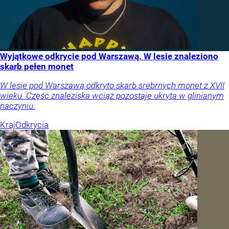
Wyjątkowe odkrycie pod Warszawą. W lesie znaleziono
skarb pełen monet
W lesie pod Warszawą odkryto skarb srebrnych monet z XVII
wieku. Część znaleziska wciąż pozostaje ukryta w glinianym
naczyniu.
Kraj
Odkrycia