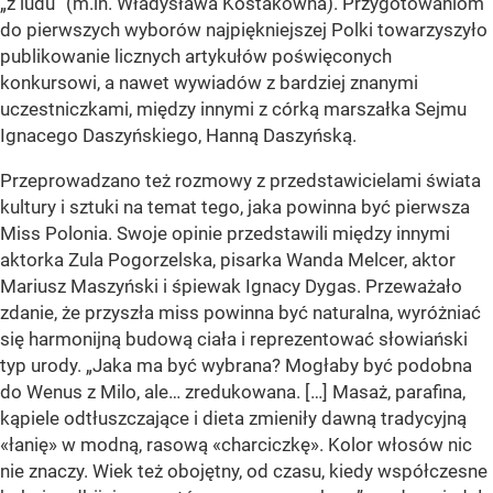
„z ludu” (m.in. Władysława Kostakówna). Przygotowaniom
do pierwszych wyborów najpiękniejszej Polki towarzyszyło
publikowanie licznych artykułów poświęconych
konkursowi, a nawet wywiadów z bardziej znanymi
uczestniczkami, między innymi z córką marszałka Sejmu
Ignacego Daszyńskiego, Hanną Daszyńską.
Przeprowadzano też rozmowy z przedstawicielami świata
kultury i sztuki na temat tego, jaka powinna być pierwsza
Miss Polonia. Swoje opinie przedstawili między innymi
aktorka Zula Pogorzelska, pisarka Wanda Melcer, aktor
Mariusz Maszyński i śpiewak Ignacy Dygas. Przeważało
zdanie, że przyszła miss powinna być naturalna, wyróżniać
się harmonijną budową ciała i reprezentować słowiański
typ urody. „Jaka ma być wybrana? Mogłaby być podobna
do Wenus z Milo, ale… zredukowana. […] Masaż, parafina,
kąpiele odtłuszczające i dieta zmieniły dawną tradycyjną
«łanię» w modną, rasową «charciczkę». Kolor włosów nic
nie znaczy. Wiek też obojętny, od czasu, kiedy współczesne