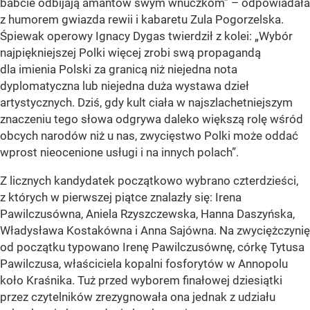
babcie odbijają amantów swym wnuczkom” – odpowiadała
z humorem gwiazda rewii i kabaretu Zula Pogorzelska.
Śpiewak operowy Ignacy Dygas twierdził z kolei: „Wybór
najpiękniejszej Polki więcej zrobi swą propagandą
dla imienia Polski za granicą niż niejedna nota
dyplomatyczna lub niejedna duża wystawa dzieł
artystycznych. Dziś, gdy kult ciała w najszlachetniejszym
znaczeniu tego słowa odgrywa daleko większą rolę wśród
obcych narodów niż u nas, zwycięstwo Polki może oddać
wprost nieocenione usługi i na innych polach”.
Z licznych kandydatek początkowo wybrano czterdzieści,
z których w pierwszej piątce znalazły się: Irena
Pawilczusówna, Aniela Rzyszczewska, Hanna Daszyńska,
Władysława Kostakówna i Anna Sajówna. Na zwyciężczynię
od początku typowano Irenę Pawilczusównę, córkę Tytusa
Pawilczusa, właściciela kopalni fosforytów w Annopolu
koło Kraśnika. Tuż przed wyborem finałowej dziesiątki
przez czytelników zrezygnowała ona jednak z udziału