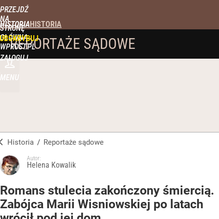
PRZEJDŹ
NA
HISTORIA
STRONĘ
GŁÓWNĄ
UBSKRYBUJ
REPORTAŻE SĄDOWE
WPROST.PL
ZALOGUJ
MENU
Historia
/
Reportaże sądowe
Autor:
Helena Kowalik
Romans stulecia zakończony śmiercią.
Zabójca Marii Wisniowskiej po latach
wrócił pod jej dom