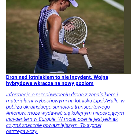
Dron nad lotniskiem to nie incydent. Wojna
hybrydowa wkracza na nowy poziom
Informacja o przechwyceniu drona z zapalnikiem i
materiałami wybuchowymi na lotnisku Lipsk/Halle, w
pobliżu ukraińskiego samolotu transportowego
Antonow, może wydawać się kolejnym niepokojącym
incydentem w Europie. W mojej ocenie jest jednak
czymś znacznie poważniejszym. To sygnał
ostrzegawczy.