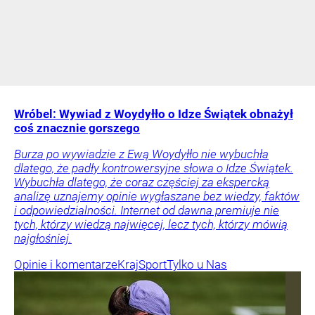
Wróbel: Wywiad z Woydyłło o Idze Świątek obnażył
coś znacznie gorszego
Burza po wywiadzie z Ewą Woydyłło nie wybuchła
dlatego, że padły kontrowersyjne słowa o Idze Świątek.
Wybuchła dlatego, że coraz częściej za ekspercką
analizę uznajemy opinie wygłaszane bez wiedzy, faktów
i odpowiedzialności. Internet od dawna premiuje nie
tych, którzy wiedzą najwięcej, lecz tych, którzy mówią
najgłośniej.
Opinie i komentarze
Kraj
Sport
Tylko u Nas