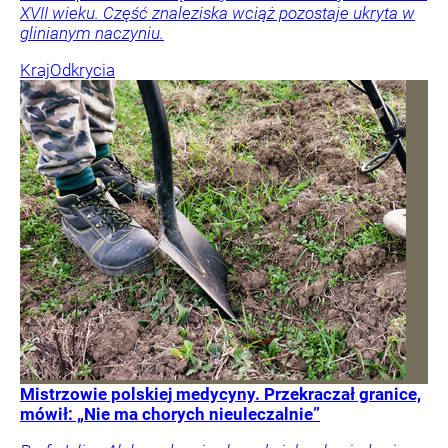
XVII wieku. Część znaleziska wciąż pozostaje ukryta w
glinianym naczyniu.
Kraj
Odkrycia
Mistrzowie polskiej medycyny. Przekraczał granice,
mówił: „Nie ma chorych nieuleczalnie”