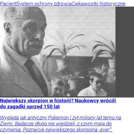
Pacjent
System ochrony zdrowia
Ciekawostki historyczne
Największy skorpion w historii? Naukowcy wrócili
do zagadki sprzed 150 lat
Wygląda jak antyczny Pokemon i żył miliony lat temu na
Ziemi. Badacze długo nie wiedzieli, z czym mają do
czynienia. Poznajcie największego skorpiona „ever”.