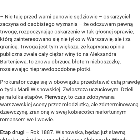
– Nie taję przed wami panowie sędziowie – oskarżyciel
zaczyna od osobistego wyznania – że odczuwam pewną
trwogę, rozpoczynając oskarżenie w tak głośnej sprawie,
którą zainteresowano się nie tylko w Warszawie, ale i za
granicą. Trwoga jest tym większa, że kapryśna opinia
publiczna zwala cały ciężar winy to na Aleksandra
Bartenjewa, to znowu obrzuca błotem nieboszczkę,
rozsiewając nieprawdopodobne plotki.
Prokurator czuje się w obowiązku przedstawić całą prawdę
o życiu Marii Wisnowskiej. Zwłaszcza uczuciowym. Dzieli
je na kilka etapów.
Pierwszy
, to czas zdobywania
warszawskiej sceny przez młodziutką, ale zdeterminowaną
dziewczynę, zranioną w swej kobiecości niefortunnym
romansem we Lwowie.
Etap drugi
– Rok 1887. Wisnowska, będąc już sławną
aktorką, wyjeżdża z przedsiębiorcą Klobasą do Włoch.