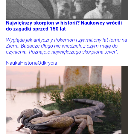
Największy skorpion w historii? Naukowcy wrócili
do zagadki sprzed 150 lat
Wygląda jak antyczny Pokemon i żył miliony lat temu na
Ziemi. Badacze długo nie wiedzieli, z czym mają do
czynienia. Poznajcie największego skorpiona „ever”.
Nauka
Historia
Odkrycia