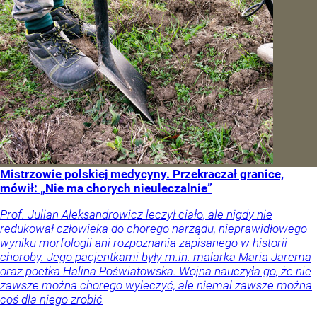
Mistrzowie polskiej medycyny. Przekraczał granice,
mówił: „Nie ma chorych nieuleczalnie”
Prof. Julian Aleksandrowicz leczył ciało, ale nigdy nie
redukował człowieka do chorego narządu, nieprawidłowego
wyniku morfologii ani rozpoznania zapisanego w historii
choroby. Jego pacjentkami były m.in. malarka Maria Jarema
oraz poetka Halina Poświatowska. Wojna nauczyła go, że nie
zawsze można chorego wyleczyć, ale niemal zawsze można
coś dla niego zrobić