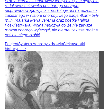
Prof. Julian Aleksandrowicz leczył ciało, ale nigdy nie
redukował człowieka do chorego narządu,
nieprawidłowego wyniku morfologii ani rozpoznania
zapisanego w historii choroby. Jego pacjentkami były
m.in. malarka Maria Jarema oraz poetka Halina
Poświatowska. Wojna nauczyła go, że nie zawsze
można chorego wyleczyć, ale niemal zawsze można
coś dla niego zrobić
Pacjent
System ochrony zdrowia
Ciekawostki
historyczne