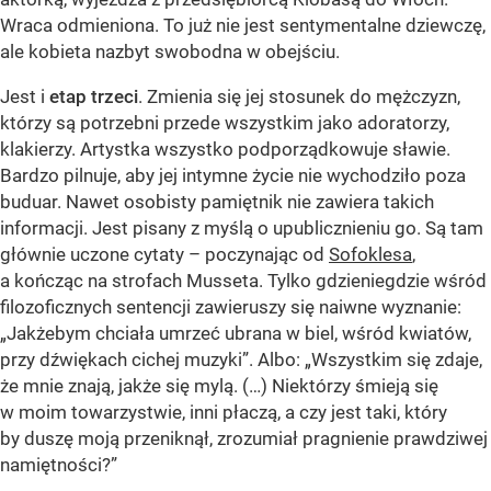
Wraca odmieniona. To już nie jest sentymentalne dziewczę,
ale kobieta nazbyt swobodna w obejściu.
Jest i
etap trzeci
. Zmienia się jej stosunek do mężczyzn,
którzy są potrzebni przede wszystkim jako adoratorzy,
klakierzy. Artystka wszystko podporządkowuje sławie.
Bardzo pilnuje, aby jej intymne życie nie wychodziło poza
buduar. Nawet osobisty pamiętnik nie zawiera takich
informacji. Jest pisany z myślą o upublicznieniu go. Są tam
głównie uczone cytaty – poczynając od
Sofoklesa
,
a kończąc na strofach Musseta. Tylko gdzieniegdzie wśród
filozoficznych sentencji zawieruszy się naiwne wyznanie:
„Jakżebym chciała umrzeć ubrana w biel, wśród kwiatów,
przy dźwiękach cichej muzyki”. Albo: „Wszystkim się zdaje,
że mnie znają, jakże się mylą. (…) Niektórzy śmieją się
w moim towarzystwie, inni płaczą, a czy jest taki, który
by duszę moją przeniknął, zrozumiał pragnienie prawdziwej
namiętności?”