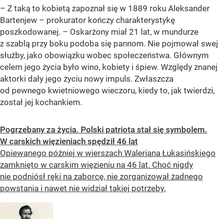
– Z taką to kobietą zapoznał się w 1889 roku Aleksander
Bartenjew – prokurator kończy charakterystykę
poszkodowanej. – Oskarżony miał 21 lat, w mundurze
z szablą przy boku podoba się pannom. Nie pojmował swej
służby, jako obowiązku wobec społeczeństwa. Głównym
celem jego życia było wino, kobiety i śpiew. Względy znanej
aktorki dały jego życiu nowy impuls. Zwłaszcza
od pewnego kwietniowego wieczoru, kiedy to, jak twierdzi,
został jej kochankiem.
Pogrzebany za życia. Polski patriota stał się symbolem.
W carskich więzieniach spędził 46 lat
Opiewanego później w wierszach Waleriana Łukasińskiego
zamknięto w carskim więzieniu na 46 lat. Choć nigdy
nie podniósł ręki na zaborcę, nie zorganizował żadnego
powstania i nawet nie widział takiej potrzeby.