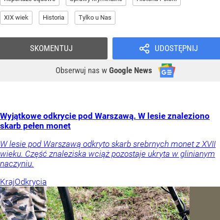
XIX wiek
Historia
Tylko u Nas
SKOMENTUJ
UDOSTĘPNIJ
Obserwuj nas
w
Google News
Wyjątkowe odkrycie pod Warszawą. W lesie znaleziono
skarb pełen monet
W lesie pod Warszawą odkryto skarb srebrnych monet z XVII
wieku. Część znaleziska wciąż pozostaje ukryta w glinianym
naczyniu.
Kraj
Odkrycia