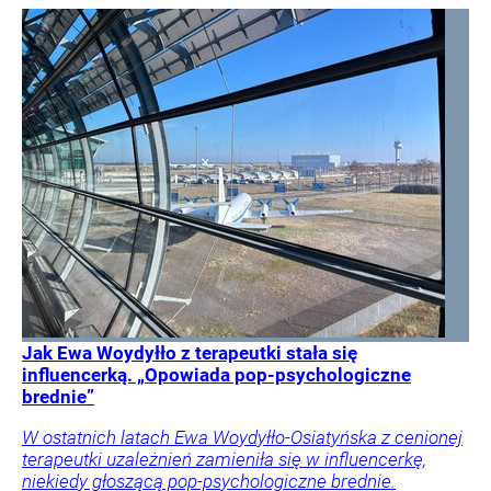
Jak Ewa Woydyłło z terapeutki stała się
influencerką. „Opowiada pop-psychologiczne
brednie”
W ostatnich latach Ewa Woydyłło-Osiatyńska z cenionej
terapeutki uzależnień zamieniła się w influencerkę,
niekiedy głoszącą pop-psychologiczne brednie.