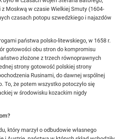
 było w czasach wojen Stefana Batorego,
li z Moskwą w czasie Wielkiej Smuty (1604-
dnych czasach potopu szwedzkiego i najazdów
rogami państwa polsko-litewskiego, w 1658 r.
wzór gotowości obu stron do kompromisu
 państwo złożone z trzech równoprawnych
jednej strony gotowość polskiej strony
z pochodzenia Rusinami, do dawnej wspólnej
go. To, że potem wszystko potoczyło się
iackiej w środowisku kozackim nigdy
com?
u, który marzył o odbudowie własnego
i Austrię, państwa w których skład wchodziły