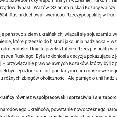
eciwko Szwedom czy wspomnianym wcześniej Turkom. Tak
a rządów dynastii Wazów. Szlachta ruska i Kozacy walczy
34. Rusini dochowali wierności Rzeczypospolitej w tru
je państwo z ziem ukraińskich, wiązali się sojuszami z w
ienie, które przeszło do historii jako unia hadziacka – 
odmienności. Unia ta przekształcała Rzeczpospolitą w
Księstwa Ruskiego. Była to doniosła decyzja pokazująca z 
iej – przywiązanie prawosławnych Kozaków, którzy byli 
. Woleli być jej członkami niż poddanymi cara moskiewskie
gu różnych zbiegów okoliczności. Ale pamięć o unii hadz
raińcy również współpracowali i sprzeciwiali się zabor
a narodowego Ukraińców, powstanie nowoczesnego narod
ku Polaków. Oba narody miały wspólnych wrogów – Rosję 