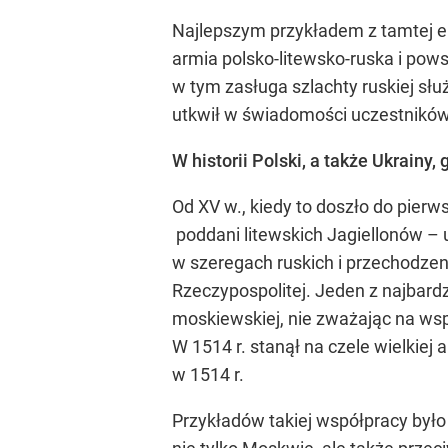
Najlepszym przykładem z tamtej ep
armia polsko-litewsko-ruska i pow
w tym zasługa szlachty ruskiej słu
utkwił w świadomości uczestników 
W historii Polski, a także Ukrainy
Od XV w., kiedy to doszło do pierw
poddani litewskich Jagiellonów – u
w szeregach ruskich i przechodzeni
Rzeczypospolitej. Jeden z najbardz
moskiewskiej, nie zważając na wsp
W 1514 r. stanął na czele wielkiej
w 1514 r.
Przykładów takiej współpracy było