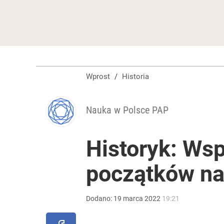
Wprost
/
Historia
Nauka w Polsce PAP
Historyk: Wsp
początków n
Dodano:
19
marca
2022
19:21