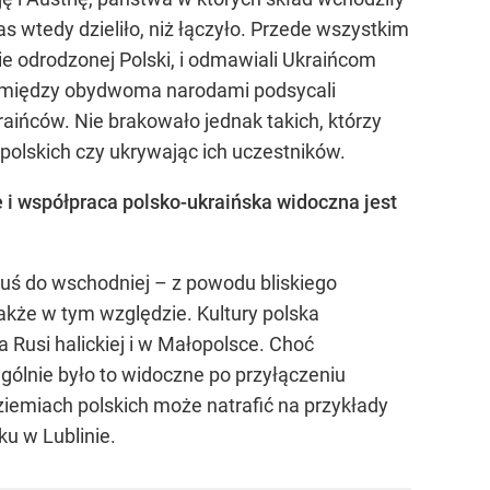
 wtedy dzieliło, niż łączyło. Przede wszystkim
ie odrodzonej Polski, i odmawiali Ukraińcom
kt między obydwoma narodami podsycali
aińców. Nie brakowało jednak takich, którzy
 polskich czy ukrywając ich uczestników.
e i współpraca polsko-ukraińska widoczna jest
 Ruś do wschodniej – z powodu bliskiego
kże w tym względzie. Kultury polska
a Rusi halickiej i w Małopolsce. Choć
ególnie było to widoczne po przyłączeniu
a ziemiach polskich może natrafić na przykłady
ku w Lublinie.