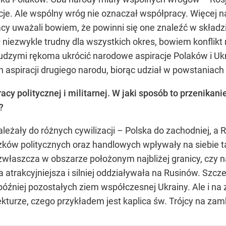
je. Ale wspólny wróg nie oznaczał współpracy. Więcej nas
acy uważali bowiem, że powinni się one znaleźć w składz
 niezwykle trudny dla wszystkich okres, bowiem konfli
 cudzymi rękoma ukrócić narodowe aspiracje Polaków i Ukr
ch aspiracji drugiego narodu, biorąc udział w powstaniach
y politycznej i militarnej. W jaki sposób to przenikani
?
leżały do różnych cywilizacji – Polska do zachodniej, a
ków politycznych oraz handlowych wpływały na siebie ta
, zwłaszcza w obszarze położonym najbliżej granicy, czy n
a atrakcyjniejsza i silniej oddziaływała na Rusinów. Szcz
a później pozostałych ziem współczesnej Ukrainy. Ale i n
kturze, czego przykładem jest kaplica św. Trójcy na zam