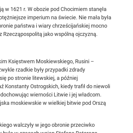
cją w 1621 r. W obozie pod Chocimiem stanęła
otężniejsze imperium na świecie. Nie mała była
bronie państwa i wiary chrześcijańskiej mocno
z Rzecząpospolitą jako wspólną ojczyzną.
ielkim Księstwem Moskiewskiego, Rusini –
zwykle rzadkie były przypadki zdrady
 po stronie litewskiej, a później
 Konstanty Ostrogskich, kiedy trafił do niewoli
dochowując wierności Litwie i jej władcom.
ojska moskiewskie w wielkiej bitwie pod Orszą
kiego walczyły w jego obronie przeciwko