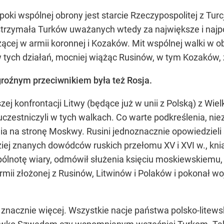
oki wspólnej obrony jest starcie Rzeczypospolitej z Tur
strzymała Turków uważanych wtedy za największe i najp
żącej w armii koronnej i Kozaków. Mit wspólnej walki w o
tych działań, mocniej wiążąc Rusinów, w tym Kozaków, 
, groźnym przeciwnikiem była też Rosja.
szej konfrontacji Litwy (będące już w unii z Polską) z W
czestniczyli w tych walkach. Co warte podkreślenia, nie
a na stronę Moskwy. Rusini jednoznacznie opowiedzieli się
iej znanych dowódców ruskich przełomu XV i XVI w., kniaź
ólnotę wiary, odmówił służenia księciu moskiewskiemu, 
 armii złożonej z Rusinów, Litwinów i Polaków i pokonał w
 znacznie więcej. Wszystkie nacje państwa polsko-litews