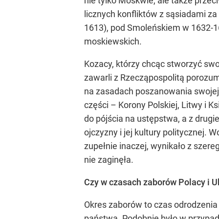
nie tylko Moskwie, ale także prz
licznych konfliktów z sąsiadami z
1613), pod Smoleńskiem w 1632-16
moskiewskich.
Kozacy, którzy chcąc stworzyć swo
zawarli z Rzecząpospolitą porozum
na zasadach poszanowania swojej 
części – Korony Polskiej, Litwy i 
do pójścia na ustępstwa, a z drug
ojczyzny i jej kultury politycznej
zupełnie inaczej, wynikało z szere
nie zaginęła.
Czy w czasach zaborów Polacy i Uk
Okres zaborów to czas odrodzeni
państwa. Podobnie było w przypad