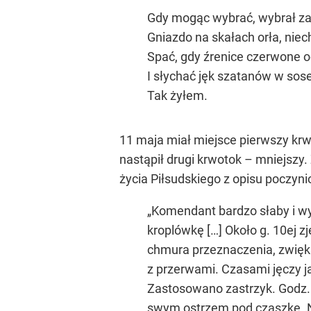
Gdy mogąc wybrać, wybrał z
Gniazdo na skałach orła, niec
Spać, gdy źrenice czerwone 
I słychać jęk szatanów w sos
Tak żyłem.
11 maja miał miejsce pierwszy krw
nastąpił drugi krwotok – mniejszy.
życia Piłsudskiego z opisu poczyn
„Komendant bardzo słaby i wy
kroplówkę […] Około g. 10ej zj
chmura przeznaczenia, zwięk
z przerwami. Czasami jęczy j
Zastosowano zastrzyk. Godz. 
swym ostrzem pod czaszkę. Nie