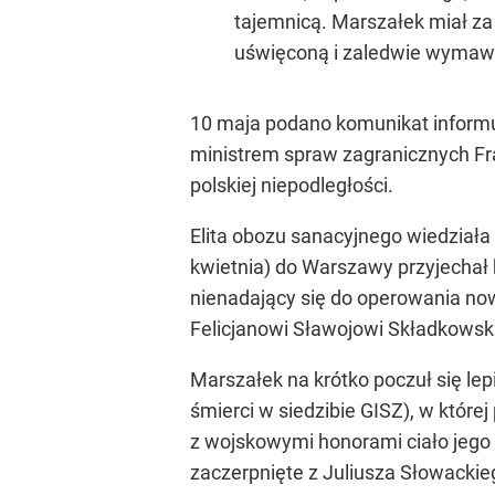
tajemnicą. Marszałek miał za 
uświęconą i zaledwie wymawi
10 maja podano komunikat informu
ministrem spraw zagranicznych Fran
polskiej niepodległości.
Elita obozu sanacyjnego wiedziała 
kwietnia) do Warszawy przyjechał 
nienadający się do operowania no
Felicjanowi Sławojowi Składkowsk
Marszałek na krótko poczuł się lep
śmierci w siedzibie GISZ), w któr
z wojskowymi honorami ciało jego
zaczerpnięte z Juliusza Słowackie