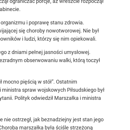
zął ograniczać porcje, aż wreszcie rozpoczął
abinecie.
 organizmu i poprawę stanu zdrowia.
ijającej się choroby nowotworowej. Nie był
ników i ludzi, którzy się nim opiekowali.
iego z dniami pełnej jasności umysłowej.
bezradnym obserwowaniu walki, którą toczył
ł mocno pięścią w stół”. Ostatnim
 ministra spraw wojskowych Piłsudskiego był
tanii. Polityk odwiedził Marszałka i ministra
nie ostrzegł, jak beznadziejny jest stan jego
 Choroba marszałka była ściśle strzeżoną