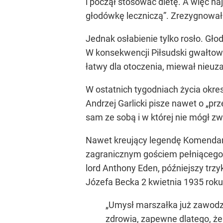
i począł stosować dietę. A więc n
głodówkę leczniczą”. Zrezygnował 
Jednak osłabienie tylko rosło. G
W konsekwencji Piłsudski gwałtown
łatwy dla otoczenia, miewał nieuz
W ostatnich tygodniach życia okres
Andrzej Garlicki pisze nawet o „p
sam ze sobą i w której nie mógł zw
Nawet kreujący legendę Komendanta 
zagranicznym gościem pełniącego 
lord Anthony Eden, późniejszy trzyk
Józefa Becka 2 kwietnia 1935 roku
„Umysł marszałka już zawodził
zdrowia, zapewne dlatego, że