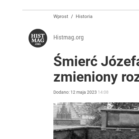
Wprost
/
Historia
Histmag.org
Śmierć Józefa
zmieniony roz
Dodano:
12
maja
2023
14:08