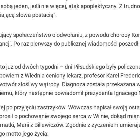
sobą jeden, jeśli nie więcej, atak apoplektyczny. Z trud
ającą słowa postacią”.
jący społeczeństwo o odwołaniu, z powodu choroby Ko
cji. Po raz pierwszy do publicznej wiadomości poszedł o
to już od dwóch tygodni – dni Piłsudskiego były policzon
bowiem z Wiednia ceniony lekarz, profesor Karel Frederi
wotwór złośliwy wątroby. Diagnoza została przekazana 
iemu, który następnie powiadomił prezydenta Ignacego 
iej po przyjęciu zastrzyków. Wówczas napisał swoją ostatn
ej prosił o pochowanie swojego serca w Wilnie, dokąd mi
 matki, Marii z Billewiczów. Zgodnie z życzeniem umier
go motto jego życia: