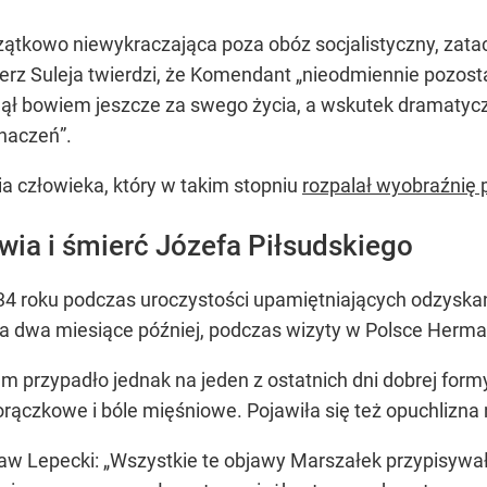
ątkowo niewykraczająca poza obóz socjalistyczny, zata
mierz Suleja twierdzi, że Komendant „nieodmiennie pozos
ął bowiem jeszcze za swego życia, a wskutek dramatyczn
znaczeń”.
ia człowieka, który w takim stopniu
rozpalał wyobraźnię 
wia i śmierć Józefa Piłsudskiego
34 roku podczas uroczystości upamiętniających odzyskani
a dwa miesiące później, podczas wizyty w Polsce Hermann
m przypadło jednak na jeden z ostatnich dni dobrej form
orączkowe i bóle mięśniowe. Pojawiła się też opuchlizn
sław Lepecki: „Wszystkie te objawy Marszałek przypis