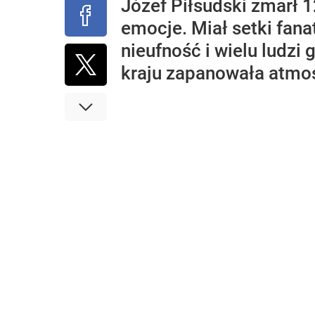
Józef Piłsudski zmarł 
emocje. Miał setki fana
nieufność i wielu ludzi
kraju zapanowała atmos