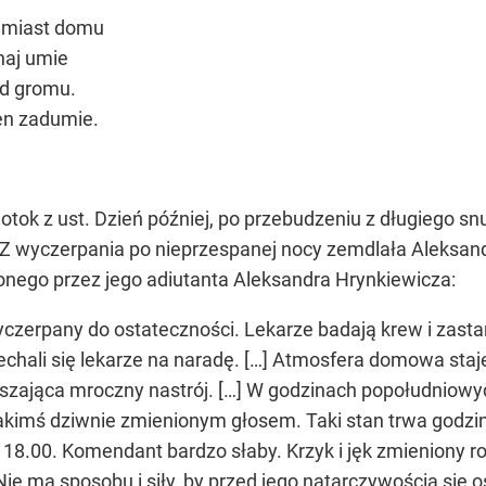
amiast domu
haj umie
od gromu.
en zadumie.
otok z ust. Dzień później, po przebudzeniu z długiego
 Z wyczerpania po nieprzespanej nocy zemdlała Aleksandr
ionego przez jego adiutanta Aleksandra Hrynkiewicza:
czerpany do ostateczności. Lekarze badają krew i zast
echali się lekarze na naradę. […] Atmosfera domowa staje 
szająca mroczny nastrój. […] W godzinach popołudniowy
akimś dziwnie zmienionym głosem. Taki stan trwa godziny
18.00. Komendant bardzo słaby. Krzyk i jęk zmieniony ro
 ma sposobu i siły, by przed jego natarczywością się osło