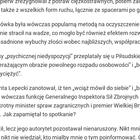
ajpierw zrezygnował z potraw ciężkostrawnych, potem zac
także z wszelkich form ruchu, łącznie ze spacerami po g
łodówka była wówczas popularną metodą na oczyszczenie
ie stracił na wadze, co mogło być również efektem rozw
asadnione wybuchy złości wobec najbliższych, współpracow
y „psychicznej niedyspozycji” przeplatały się u Piłsudsk
rzerażającym obrazie powolnego rozpadu osobowości” i „
yciężyć”.
Lepecki zanotował, iż ten „wciąż mówił do siebie” i „bi
wówczas funkcję Generalnego Inspektora Sił Zbrojnych i
rotny minister spraw zagranicznych i premier Wielkiej Bry
. Jak zapamiętał to spotkanie?
, lecz jego autorytet pozostawał nienaruszony. Nikt mnie 
 nikt nie wiedział, kto miałby mnie o tym poinformować.