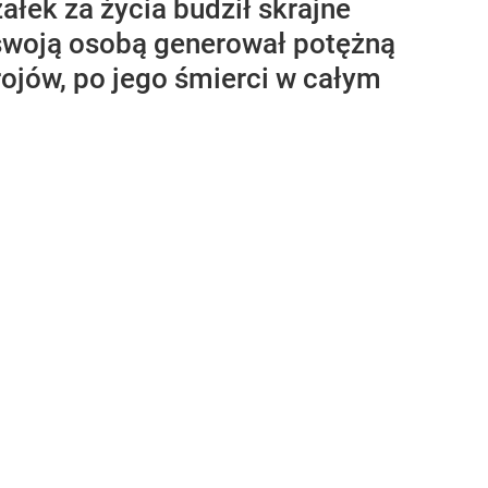
łek za życia budził skrajne
e swoją osobą generował potężną
rojów, po jego śmierci w całym