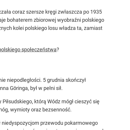
czała coraz szersze kręgi zwłaszcza po 1935
taje bohaterem zbiorowej wyobraźni polskiego
ych kolei polskiego losu władza ta, zamiast
polskiego społeczeństwa
?
e niepodległości. 5 grudnia skończył
a Göringa, był w pełni sił.
y Piłsudskiego, którą Wódz mógł cieszyć się
a nóg, wymioty oraz bezsenność.
ywał niedyspozycjom przewodu pokarmowego