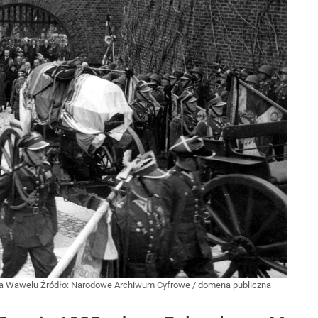
 na Wawelu
Źródło:
Narodowe Archiwum Cyfrowe
/
domena publiczna