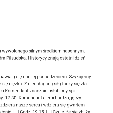
 snu wywołanego silnym środkiem nasennym,
a Piłsudska. Historycy znają ostatni dzień
anawiają się nad jej pochodzeniem. Szykujemy
się ciężka. Z nieubłaganą siłą toczy się zła
ch Komendant znacznie osłabiony śpi
. 17.30. Komendant cierpi bardzo, jęczy.
zdziera nasze serca i wdziera się gwałtem
nić. […] Godz. 19.15. […] Czuję, że się zbliża