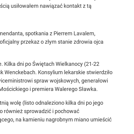
nością usiłowałem nawiązać kontakt z tą
mendanta, spotkania z Pierrem Lavalem,
ficjalny przekaz o złym stanie zdrowia ojca
e. Kilka dni po Świętach Wielkanocy (21-22
ck Wenckebach. Konsylium lekarskie stwierdziło
wiceministrowi spraw wojskowych, generałowi
Mościckiego i premiera Walerego Sławka.
ią wolę (listo odnaleziono kilka dni po jego
ano również sprowadzić i pochować
ającego, na kamieniu nagrobnym miano umieścić