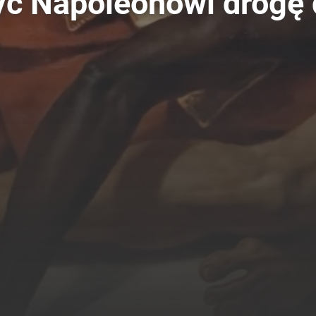
ć Napoleonowi drogę d