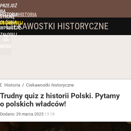
PRZEJDŹ
NA
HISTORIA
STRONĘ
GŁÓWNĄ
UBSKRYBUJ
CIEKAWOSTKI HISTORYCZNE
WPROST.PL
ZALOGUJ
MENU
Historia
/
Ciekawostki historyczne
Trudny quiz z historii Polski. Pytamy
o polskich władców!
Dodano:
29
marca
2025
13:18