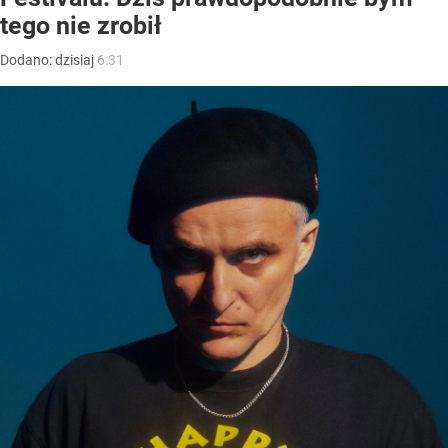
tego nie zrobił
Dodano:
dzisiaj
6:31