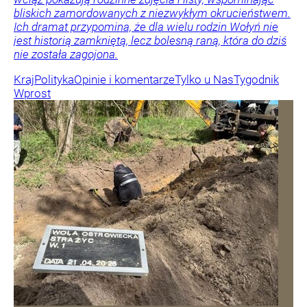
bliskich zamordowanych z niezwykłym okrucieństwem.
Ich dramat przypomina, że dla wielu rodzin Wołyń nie
jest historią zamkniętą, lecz bolesną raną, która do dziś
nie została zagojona.
Kraj
Polityka
Opinie i komentarze
Tylko u Nas
Tygodnik
Wprost