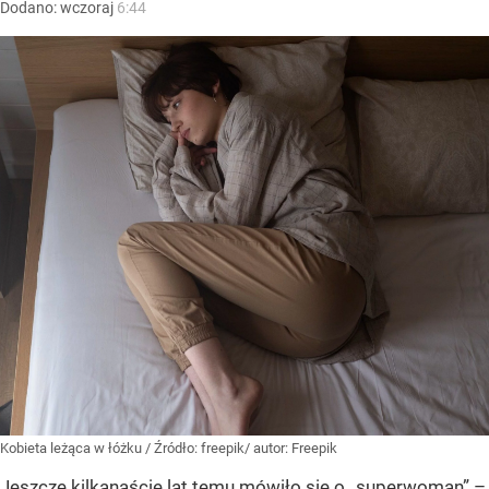
Dodano:
wczoraj
6:44
Kobieta leżąca w łóżku
/ Źródło:
freepik/ autor: Freepik
Jeszcze kilkanaście lat temu mówiło się o „superwoman” –