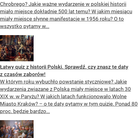
Chrobrego? Jakie ważne wydarzenie w polskiej historii
miało miejsce dokładnie 500 lat temu? W jakim miesiącu
miały miejsce słynne manifestacje w 1956 roku? O to
wszystko pytamy w...
Łatwy quiz z historii Polski. Sprawdź, czy znasz te daty
z czasów zaborów!
W którym roku wybuchło powstanie styczniowe? Jakie
wydarzenia związane z Polską miały miejsce w latach 30
XIX w. w Paryżu? W jakich latach funkcjonowało Wolne
Miasto Kraków? – o te daty pytamy w tym quizie. Ponad 80
proc. będzie bardzo...