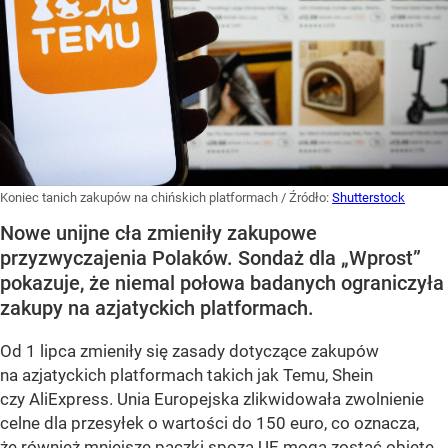
Koniec tanich zakupów na chińskich platformach
/ Źródło:
Shutterstock
Nowe unijne cła zmieniły zakupowe
przyzwyczajenia Polaków. Sondaż dla „Wprost”
pokazuje, że niemal połowa badanych ograniczyła
zakupy na azjatyckich platformach.
Od 1 lipca zmieniły się zasady dotyczące zakupów
na azjatyckich platformach takich jak Temu, Shein
czy AliExpress. Unia Europejska zlikwidowała zwolnienie
celne dla przesyłek o wartości do 150 euro, co oznacza,
że również mniejsze paczki spoza UE mogą zostać objęte