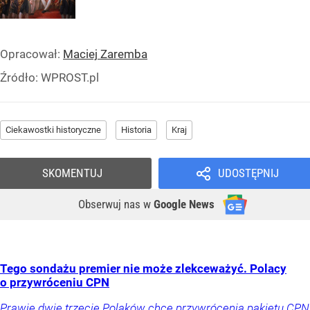
Opracował:
Maciej Zaremba
Źródło:
WPROST.pl
Ciekawostki historyczne
Historia
Kraj
SKOMENTUJ
UDOSTĘPNIJ
Obserwuj nas
w
Google News
Tego sondażu premier nie może zlekceważyć. Polacy
o przywróceniu CPN
Prawie dwie trzecie Polaków chce przywrócenia pakietu CPN