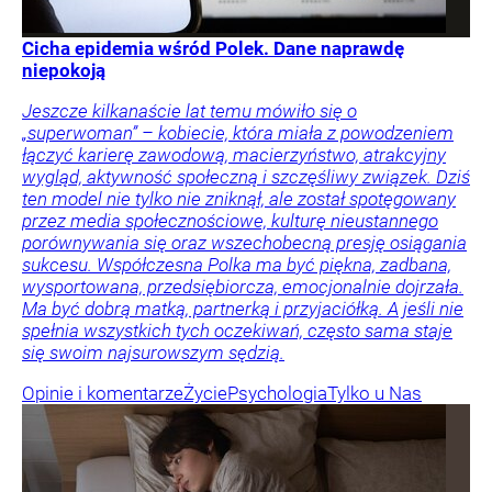
Cicha epidemia wśród Polek. Dane naprawdę
niepokoją
Jeszcze kilkanaście lat temu mówiło się o
„superwoman” – kobiecie, która miała z powodzeniem
łączyć karierę zawodową, macierzyństwo, atrakcyjny
wygląd, aktywność społeczną i szczęśliwy związek. Dziś
ten model nie tylko nie zniknął, ale został spotęgowany
przez media społecznościowe, kulturę nieustannego
porównywania się oraz wszechobecną presję osiągania
sukcesu. Współczesna Polka ma być piękna, zadbana,
wysportowana, przedsiębiorcza, emocjonalnie dojrzała.
Ma być dobrą matką, partnerką i przyjaciółką. A jeśli nie
spełnia wszystkich tych oczekiwań, często sama staje
się swoim najsurowszym sędzią.
Opinie i komentarze
Życie
Psychologia
Tylko u Nas