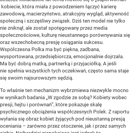
kobiecie, która miała z powodzeniem łączyć karierę
zawodową, macierzyństwo, atrakcyjny wygląd, aktywność
społeczną i szczęśliwy związek. Dziś ten model nie tylko
nie zniknął, ale został spotęgowany przez media
społecznościowe, kulturę nieustannego porównywania się
oraz wszechobecną presję osiągania sukcesu.
Współczesna Polka ma być piękna, zadbana,
wysportowana, przedsiębiorcza, emocjonalnie dojrzała.
Ma być dobrą matką, partnerką i przyjaciółką. A jeśli
nie spełnia wszystkich tych oczekiwań, często sama staje
się swoim najsurowszym sędzią.
To właśnie ten mechanizm wybrzmiewa niezwykle mocno
w wynikach badania „W zgodzie ze sobą? Kobiety wobec
presji, hejtu i porównań”, które pokazuje skalę
psychicznego obciążenia współczesnych Polek. Z raportu
wyłania się obraz kobiet żyjących pod nieustanną presją
oceniania – zarówno przez otoczenie, jak i przez samych
siebie. Najbardziej niepokojące jest jednak to,