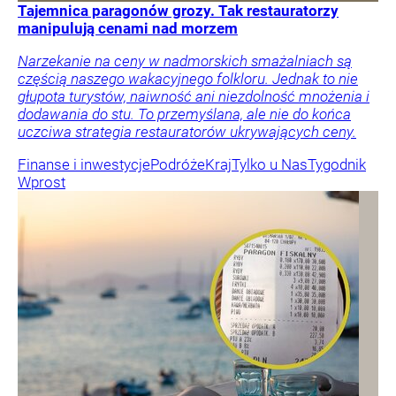
Tajemnica paragonów grozy. Tak restauratorzy
manipulują cenami nad morzem
Narzekanie na ceny w nadmorskich smażalniach są
częścią naszego wakacyjnego folkloru. Jednak to nie
głupota turystów, naiwność ani niezdolność mnożenia i
dodawania do stu. To przemyślana, ale nie do końca
uczciwa strategia restauratorów ukrywających ceny.
Finanse i inwestycje
Podróże
Kraj
Tylko u Nas
Tygodnik
Wprost