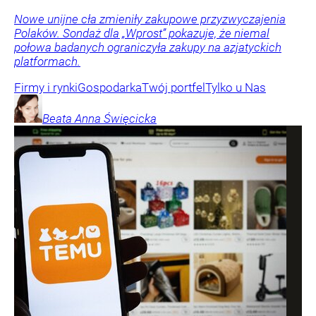
Nowe unijne cła zmieniły zakupowe przyzwyczajenia
Polaków. Sondaż dla „Wprost” pokazuje, że niemal
połowa badanych ograniczyła zakupy na azjatyckich
platformach.
Firmy i rynki
Gospodarka
Twój portfel
Tylko u Nas
Beata Anna
Święcicka