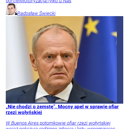
portfel
Motoryzacja
Tylko u Nas
Radosław
Święcki
„Nie chodzi o zemstę”. Mocny apel w sprawie ofiar
rzezi wołyńskiej
W Buenos Aires potomkowie ofiar rzezi wołyńskiej
wciąż pokazują rodzinne zdjęcia i listy, wspominając