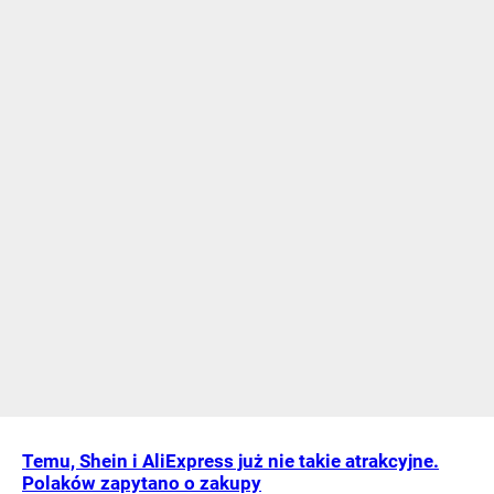
Temu, Shein i AliExpress już nie takie atrakcyjne.
Polaków zapytano o zakupy