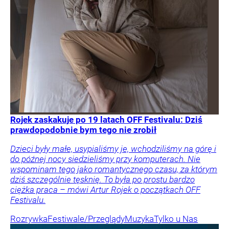
Rojek zaskakuje po 19 latach OFF Festivalu: Dziś
prawdopodobnie bym tego nie zrobił
Dzieci były małe, usypialiśmy je, wchodziliśmy na górę i
do późnej nocy siedzieliśmy przy komputerach. Nie
wspominam tego jako romantycznego czasu, za którym
dziś szczególnie tęsknię. To była po prostu bardzo
ciężka praca – mówi Artur Rojek o początkach OFF
Festivalu.
Rozrywka
Festiwale/Przeglądy
Muzyka
Tylko u Nas