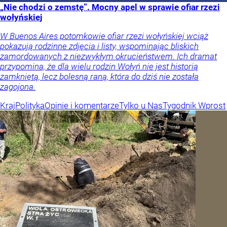
„Nie chodzi o zemstę”. Mocny apel w sprawie ofiar rzezi
wołyńskiej
W Buenos Aires potomkowie ofiar rzezi wołyńskiej wciąż
pokazują rodzinne zdjęcia i listy, wspominając bliskich
zamordowanych z niezwykłym okrucieństwem. Ich dramat
przypomina, że dla wielu rodzin Wołyń nie jest historią
zamkniętą, lecz bolesną raną, która do dziś nie została
zagojona.
Kraj
Polityka
Opinie i komentarze
Tylko u Nas
Tygodnik Wprost