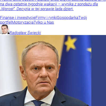
na dwa ostatnie tygodnie wakacji – wynika z sondażu dla
„Wprost”. Decyzja w tej sprawie lada dzień.
Finanse i inwestycje
Firmy i rynki
Gospodarka
Twój
portfel
Motoryzacja
Tylko u Nas
Radosław
Święcki