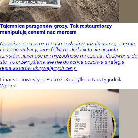
Tajemnica paragonów grozy. Tak restauratorzy
manipulują cenami nad morzem
Narzekanie na ceny w nadmorskich smażalniach są częścią
naszego wakacyjnego folkloru. Jednak to nie głupota
turystów, naiwność ani niezdolność mnożenia i dodawania do
stu. To przemyślana, ale nie do końca uczciwa strategia
restauratorów ukrywających ceny.
Finanse i inwestycje
Podróże
Kraj
Tylko u Nas
Tygodnik
Wprost