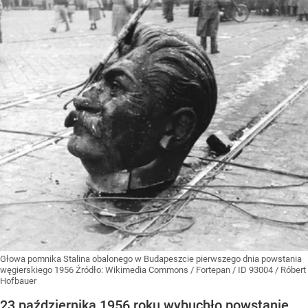
Głowa pomnika Stalina obalonego w Budapeszcie pierwszego dnia powstania
węgierskiego 1956
Źródło:
Wikimedia Commons
/
Fortepan / ID 93004 / Róbert
Hofbauer
23 października 1956 roku wybuchło powstanie