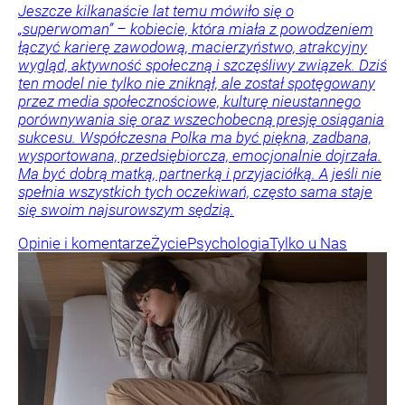
Jeszcze kilkanaście lat temu mówiło się o
„superwoman” – kobiecie, która miała z powodzeniem
łączyć karierę zawodową, macierzyństwo, atrakcyjny
wygląd, aktywność społeczną i szczęśliwy związek. Dziś
ten model nie tylko nie zniknął, ale został spotęgowany
przez media społecznościowe, kulturę nieustannego
porównywania się oraz wszechobecną presję osiągania
sukcesu. Współczesna Polka ma być piękna, zadbana,
wysportowana, przedsiębiorcza, emocjonalnie dojrzała.
Ma być dobrą matką, partnerką i przyjaciółką. A jeśli nie
spełnia wszystkich tych oczekiwań, często sama staje
się swoim najsurowszym sędzią.
Opinie i komentarze
Życie
Psychologia
Tylko u Nas