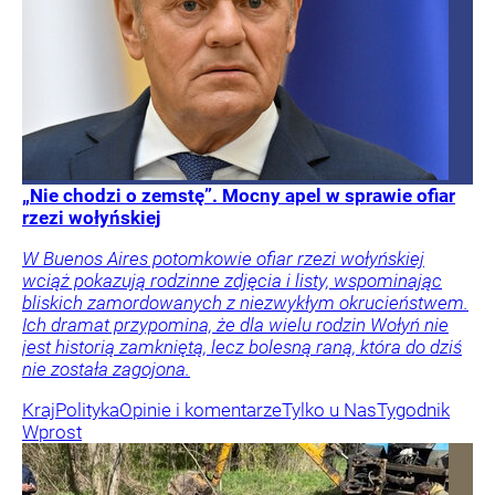
„Nie chodzi o zemstę”. Mocny apel w sprawie ofiar
rzezi wołyńskiej
W Buenos Aires potomkowie ofiar rzezi wołyńskiej
wciąż pokazują rodzinne zdjęcia i listy, wspominając
bliskich zamordowanych z niezwykłym okrucieństwem.
Ich dramat przypomina, że dla wielu rodzin Wołyń nie
jest historią zamkniętą, lecz bolesną raną, która do dziś
nie została zagojona.
Kraj
Polityka
Opinie i komentarze
Tylko u Nas
Tygodnik
Wprost