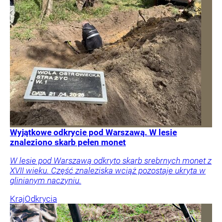
Wyjątkowe odkrycie pod Warszawą. W lesie
znaleziono skarb pełen monet
W lesie pod Warszawą odkryto skarb srebrnych monet z
XVII wieku. Część znaleziska wciąż pozostaje ukryta w
glinianym naczyniu.
Kraj
Odkrycia