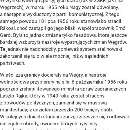
W wyniku wewnątrzpartyjnych starć (tak w ZSRR, jak i na
Węgrzech), w marcu 1955 roku Nagy został odwołany,
a następnie wykluczony z partii komunistycznej. Z tego
samego powodu 18 lipca 1956 roku stanowisko stracił
Rákosi, choć zastąpił go jego bliski współpracownik Ernő
Gerő. Była to jednak zmiana tylko fasadowa, która jeszcze
bardziej wzburzyła nastroje wypatrujących zmian Węgrów.
Te jednak nie nadchodziły, ponieważ system stalinowski
zakorzenił się tu o wiele mocniej, niż w sąsiednich
państwach.
Wieści zza granicy docierały na Węgry, a nastroje
wolnościowe przybierały na sile. 6 października 1956 roku
pogrzeb zrehabilitowanego ministra spraw zagranicznych
Laszlo Rajka, który w 1949 roku został stracony
z powodów politycznych, zamienił się w masową
manifestację z udziałem przeszło 200 tysięcy osób.
W kolejnych dniach studenci zaczęli zrzeszać się i odbywać
nielegalne obrady, owocem których były listy