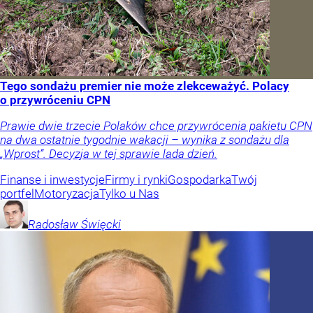
Tego sondażu premier nie może zlekceważyć. Polacy
o przywróceniu CPN
Prawie dwie trzecie Polaków chce przywrócenia pakietu CPN
na dwa ostatnie tygodnie wakacji – wynika z sondażu dla
„Wprost”. Decyzja w tej sprawie lada dzień.
Finanse i inwestycje
Firmy i rynki
Gospodarka
Twój
portfel
Motoryzacja
Tylko u Nas
Radosław
Święcki