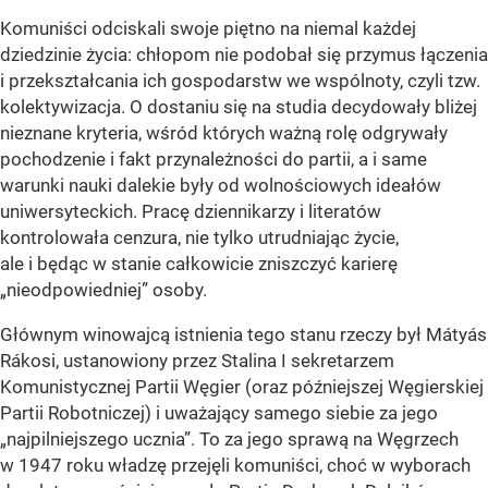
Komuniści odciskali swoje piętno na niemal każdej
dziedzinie życia: chłopom nie podobał się przymus łączenia
i przekształcania ich gospodarstw we wspólnoty, czyli tzw.
kolektywizacja. O dostaniu się na studia decydowały bliżej
nieznane kryteria, wśród których ważną rolę odgrywały
pochodzenie i fakt przynależności do partii, a i same
warunki nauki dalekie były od wolnościowych ideałów
uniwersyteckich. Pracę dziennikarzy i literatów
kontrolowała cenzura, nie tylko utrudniając życie,
ale i będąc w stanie całkowicie zniszczyć karierę
„nieodpowiedniej” osoby.
Głównym winowajcą istnienia tego stanu rzeczy był Mátyás
Rákosi, ustanowiony przez Stalina I sekretarzem
Komunistycznej Partii Węgier (oraz późniejszej Węgierskiej
Partii Robotniczej) i uważający samego siebie za jego
„najpilniejszego ucznia”. To za jego sprawą na Węgrzech
w 1947 roku władzę przejęli komuniści, choć w wyborach