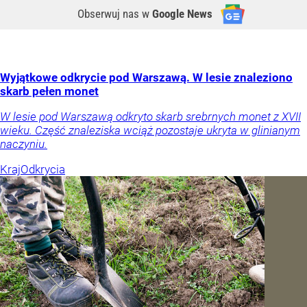
Obserwuj nas
w
Google News
Wyjątkowe odkrycie pod Warszawą. W lesie znaleziono
skarb pełen monet
W lesie pod Warszawą odkryto skarb srebrnych monet z XVII
wieku. Część znaleziska wciąż pozostaje ukryta w glinianym
naczyniu.
Kraj
Odkrycia