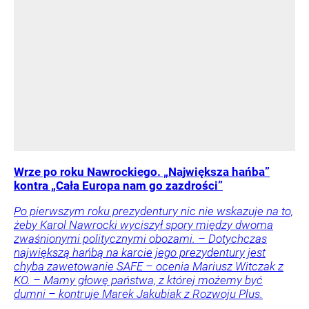
Wrze po roku Nawrockiego. „Największa hańba”
kontra „Cała Europa nam go zazdrości”
Po pierwszym roku prezydentury nic nie wskazuje na to,
żeby Karol Nawrocki wyciszył spory między dwoma
zwaśnionymi politycznymi obozami. – Dotychczas
największą hańbą na karcie jego prezydentury jest
chyba zawetowanie SAFE – ocenia Mariusz Witczak z
KO. – Mamy głowę państwa, z której możemy być
dumni – kontruje Marek Jakubiak z Rozwoju Plus.