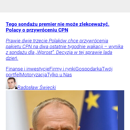
Tego sondażu premier nie może zlekceważyć.
Polacy o przywróceniu CPN
Prawie dwie trzecie Polaków chce przywrócenia
pakietu CPN na dwa ostatnie tygodnie wakacji – wynika
z sondażu dla „Wprost”. Decyzja w tej sprawie lada
dzień.
Finanse i inwestycje
Firmy i rynki
Gospodarka
Twój
portfel
Motoryzacja
Tylko u Nas
Radosław
Święcki