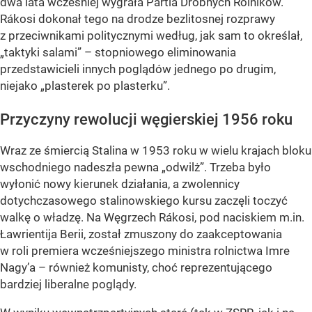
dwa lata wcześniej wygrała Partia Drobnych Rolników.
Rákosi dokonał tego na drodze bezlitosnej rozprawy
z przeciwnikami politycznymi według, jak sam to określał,
„taktyki salami” – stopniowego eliminowania
przedstawicieli innych poglądów jednego po drugim,
niejako „plasterek po plasterku”.
Przyczyny rewolucji węgierskiej 1956 roku
Wraz ze śmiercią Stalina w 1953 roku w wielu krajach bloku
wschodniego nadeszła pewna „odwilż”. Trzeba było
wyłonić nowy kierunek działania, a zwolennicy
dotychczasowego stalinowskiego kursu zaczęli toczyć
walkę o władzę. Na Węgrzech Rákosi, pod naciskiem m.in.
Ławrientija Berii, został zmuszony do zaakceptowania
w roli premiera wcześniejszego ministra rolnictwa Imre
Nagy’a – również komunisty, choć reprezentującego
bardziej liberalne poglądy.