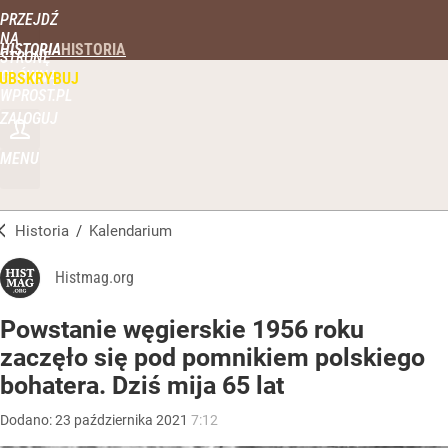
PRZEJDŹ
NA
HISTORIA
STRONĘ
GŁÓWNĄ
UBSKRYBUJ
WPROST.PL
ZALOGUJ
MENU
Historia
/
Kalendarium
Histmag.org
Powstanie węgierskie 1956 roku
zaczęło się pod pomnikiem polskiego
bohatera. Dziś mija 65 lat
Dodano:
23
października
2021
7:12