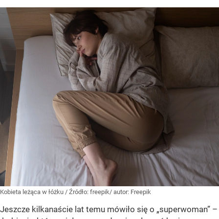
Kobieta leżąca w łóżku
/ Źródło:
freepik/ autor: Freepik
Jeszcze kilkanaście lat temu mówiło się o „superwoman” –