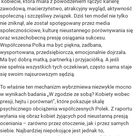
kobiecie, która miała z powodzeniem łączyć karierę
zawodową, macierzyństwo, atrakcyjny wygląd, aktywność
społeczną i szczęśliwy związek. Dziś ten model nie tylko
nie zniknął, ale został spotęgowany przez media
społecznościowe, kulturę nieustannego porównywania się
oraz wszechobecną presję osiągania sukcesu.
Współczesna Polka ma być piękna, zadbana,
wysportowana, przedsiębiorcza, emocjonalnie dojrzała.
Ma być dobrą matką, partnerką i przyjaciółką. A jeśli
nie spełnia wszystkich tych oczekiwań, często sama staje
się swoim najsurowszym sędzią.
To właśnie ten mechanizm wybrzmiewa niezwykle mocno
w wynikach badania „W zgodzie ze sobą? Kobiety wobec
presji, hejtu i porównań”, które pokazuje skalę
psychicznego obciążenia współczesnych Polek. Z raportu
wyłania się obraz kobiet żyjących pod nieustanną presją
oceniania – zarówno przez otoczenie, jak i przez samych
siebie. Najbardziej niepokojące jest jednak to,