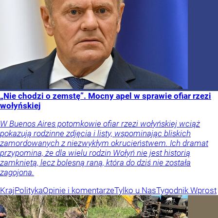
„Nie chodzi o zemstę”. Mocny apel w sprawie ofiar rzezi
wołyńskiej
W Buenos Aires potomkowie ofiar rzezi wołyńskiej wciąż
pokazują rodzinne zdjęcia i listy, wspominając bliskich
zamordowanych z niezwykłym okrucieństwem. Ich dramat
przypomina, że dla wielu rodzin Wołyń nie jest historią
zamkniętą, lecz bolesną raną, która do dziś nie została
zagojona.
Kraj
Polityka
Opinie i komentarze
Tylko u Nas
Tygodnik Wprost