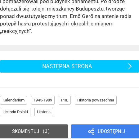
i pomaszerowali pod budynek parlamentu. Po drodze
dołączali się kolejni mieszkańcy Budapesztu, tworząc
ponad dwustutysięczny tłum. Ernő Gerő na antenie radia
potępił hasła protestujących i określił je mianem
„reakcyjnych”.
NASTĘPNA STRONA
Kalendarium
1945-1989
PRL
Historia powszechna
Historia Polski
Historia
SKOMENTUJ
UDOSTĘPNIJ
2