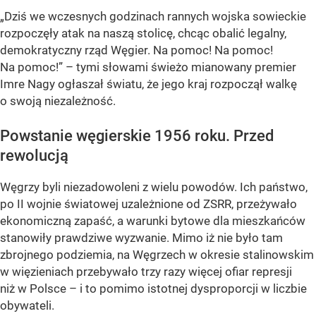
„Dziś we wczesnych godzinach rannych wojska sowieckie
rozpoczęły atak na naszą stolicę, chcąc obalić legalny,
demokratyczny rząd Węgier. Na pomoc! Na pomoc!
Na pomoc!” – tymi słowami świeżo mianowany premier
Imre Nagy ogłaszał światu, że jego kraj rozpoczął walkę
o swoją niezależność.
Powstanie węgierskie 1956 roku. Przed
rewolucją
Węgrzy byli niezadowoleni z wielu powodów. Ich państwo,
po II wojnie światowej uzależnione od ZSRR, przeżywało
ekonomiczną zapaść, a warunki bytowe dla mieszkańców
stanowiły prawdziwe wyzwanie. Mimo iż nie było tam
zbrojnego podziemia, na Węgrzech w okresie stalinowskim
w więzieniach przebywało trzy razy więcej ofiar represji
niż w Polsce – i to pomimo istotnej dysproporcji w liczbie
obywateli.