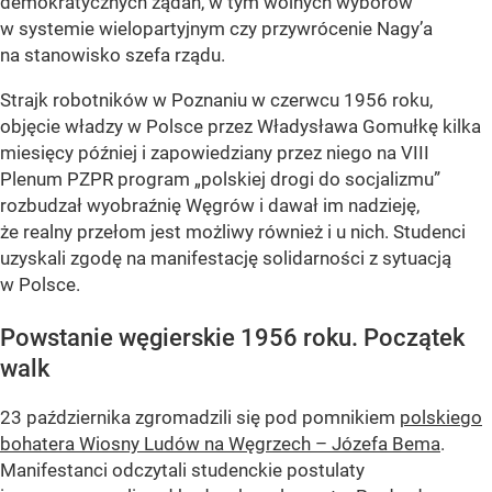
demokratycznych żądań, w tym wolnych wyborów
w systemie wielopartyjnym czy przywrócenie Nagy’a
na stanowisko szefa rządu.
Strajk robotników w Poznaniu w czerwcu 1956 roku,
objęcie władzy w Polsce przez Władysława Gomułkę kilka
miesięcy później i zapowiedziany przez niego na VIII
Plenum PZPR program „polskiej drogi do socjalizmu”
rozbudzał wyobraźnię Węgrów i dawał im nadzieję,
że realny przełom jest możliwy również i u nich. Studenci
uzyskali zgodę na manifestację solidarności z sytuacją
w Polsce.
Powstanie węgierskie 1956 roku. Początek
walk
23 października zgromadzili się pod pomnikiem
polskiego
bohatera Wiosny Ludów na Węgrzech – Józefa Bema
.
Manifestanci odczytali studenckie postulaty