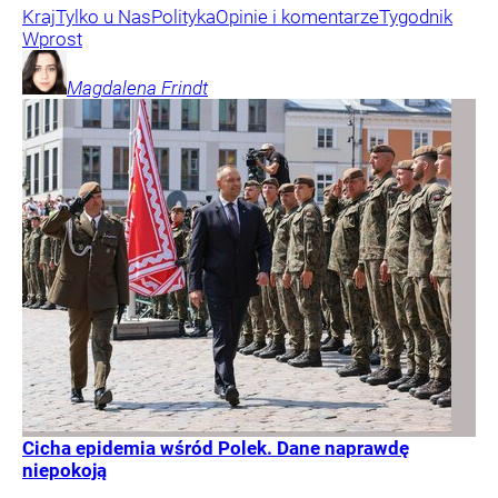
Kraj
Tylko u Nas
Polityka
Opinie i komentarze
Tygodnik
Wprost
Magdalena
Frindt
Cicha epidemia wśród Polek. Dane naprawdę
niepokoją