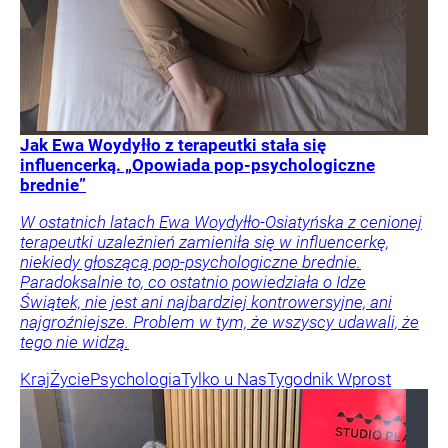
Jak Ewa Woydyłło z terapeutki stała się
influencerką. „Opowiada pop-psychologiczne
brednie”
W ostatnich latach Ewa Woydyłło-Osiatyńska z cenionej
terapeutki uzależnień zamieniła się w influencerkę,
niekiedy głoszącą pop-psychologiczne brednie.
Paradoksalnie to, co ostatnio powiedziała o Idze
Świątek, nie jest ani najbardziej kontrowersyjne, ani
najgroźniejsze. Problem w tym, że wszyscy udawali, że
tego nie widzą.
Kraj
Życie
Psychologia
Tylko u Nas
Tygodnik Wprost