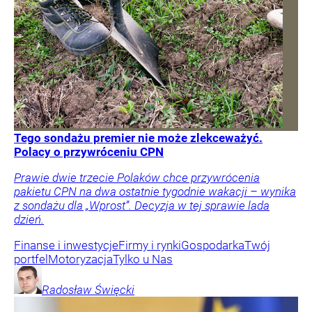
Tego sondażu premier nie może zlekceważyć.
Polacy o przywróceniu CPN
Prawie dwie trzecie Polaków chce przywrócenia
pakietu CPN na dwa ostatnie tygodnie wakacji – wynika
z sondażu dla „Wprost”. Decyzja w tej sprawie lada
dzień.
Finanse i inwestycje
Firmy i rynki
Gospodarka
Twój
portfel
Motoryzacja
Tylko u Nas
Radosław
Święcki