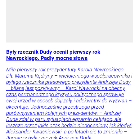
Były rzecznik Dudy ocenił pierwszy rok
Nawrockiego. Padły mocne słowa
Mija pierwszy rok prezydentury Karola Nawrockiego.
Dla Marcina Kędryny – wieloletniego współpracownika i
byłego rzecznika prasowego prezydenta Andrzeja Dudy
– bilans jest pozytywny: – Karol Nawrocki na obecny
czas permanentnego kryzysu politycznego sprawuje
swój urząd w sposób dojrzały i adekwatny do wyzwań –
akcentuje. Jednocześnie przestrzega przed
porównywaniem kolejnych prezydentów. – Andrzej
Duda zdał w paru sytuacjach egzamin celująco, ale
jeszcze przez jakiś czas będzie niedoceniony, jak kiedyś
Aleksander Kwaśniewski, a po latach się to zmieniło –
tłumaczy były rzecznik Andrzeja Dudy.