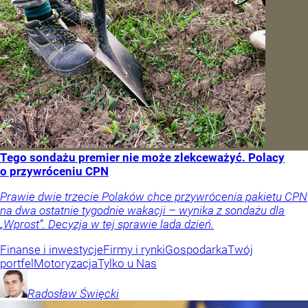
Tego sondażu premier nie może zlekceważyć. Polacy
o przywróceniu CPN
Prawie dwie trzecie Polaków chce przywrócenia pakietu CPN
na dwa ostatnie tygodnie wakacji – wynika z sondażu dla
„Wprost”. Decyzja w tej sprawie lada dzień.
Finanse i inwestycje
Firmy i rynki
Gospodarka
Twój
portfel
Motoryzacja
Tylko u Nas
Radosław
Święcki