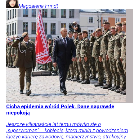
Magdalena
Frindt
Cicha epidemia wśród Polek. Dane naprawdę
niepokoją
Jeszcze kilkanaście lat temu mówiło się o
„superwoman” – kobiecie, która miała z powodzeniem
łączyć karierę zawodową, macierzyństwo, atrakcyjny