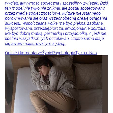
wygląd, aktywność społeczną i szczęśliwy związek. Dziś
ten model nie tylko nie zniknął, ale został spotęgowany
przez media społecznościowe, kulturę nieustannego
porównywania się oraz wszechobecną presję osiągania
sukcesu. Współczesna Polka ma być piękna, zadbana,
wysportowana, przedsiębiorcza, emocjonalnie dojrzała.
Ma być dobrą matką, partnerką i przyjaciółką. A jeśli nie
spełnia wszystkich tych oczekiwań, często sama staje
się swoim najsurowszym sędzią.
Opinie i komentarze
Życie
Psychologia
Tylko u Nas