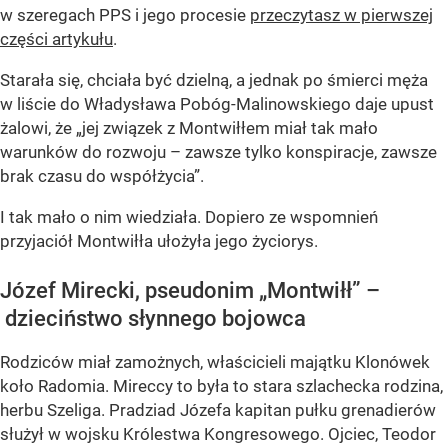
w szeregach PPS i jego procesie
przeczytasz w pierwszej
części artykułu
.
Starała się, chciała być dzielną, a jednak po śmierci męża
w liście do Władysława Pobóg-Malinowskiego daje upust
żalowi, że „jej związek z Montwiłłem miał tak mało
warunków do rozwoju – zawsze tylko konspiracje, zawsze
brak czasu do współżycia”.
I tak mało o nim wiedziała. Dopiero ze wspomnień
przyjaciół Montwiłła ułożyła jego życiorys.
Józef Mirecki, pseudonim „Montwiłł” –
dzieciństwo słynnego bojowca
Rodziców miał zamożnych, właścicieli majątku Klonówek
koło Radomia. Mireccy to była to stara szlachecka rodzina,
herbu Szeliga. Pradziad Józefa kapitan pułku grenadierów
służył w wojsku Królestwa Kongresowego. Ojciec, Teodor