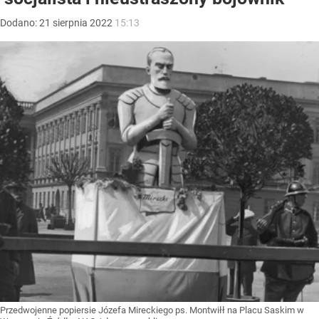
Dodano:
21
sierpnia
2022
15:13
Przedwojenne popiersie Józefa Mireckiego ps. Montwiłł na Placu Saskim w