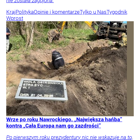
nie została zagojona.
Kraj
Polityka
Opinie i komentarze
Tylko u Nas
Tygodnik
Wprost
Wrze po roku Nawrockiego. „Największa hańba”
kontra „Cała Europa nam go zazdrości”
Po pierwszym roku prezydentury nic nie wskazuje na to,