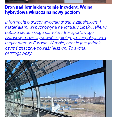
Dron nad lotniskiem to nie incydent. Wojna
hybrydowa wkracza na nowy poziom
Informacja o przechwyceniu drona z zapalnikiem i
materiałami wybuchowymi na lotnisku Lipsk/Halle, w
pobliżu ukraińskiego samolotu transportowego
Antonow, może wydawać się kolejnym niepokojącym
incydentem w Europie. W mojej ocenie jest jednak
czymś znacznie poważniejszym. To sygnał
ostrzegawczy.