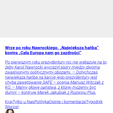
Wrze po roku Nawrockiego. „Największa hańba”
kontra „Cała Europa nam go zazdrości”
Po pierwszym roku prezydentury nic nie wskazuje na to,
żeby Karol Nawrocki wyciszył spory między dwoma
zwaśnionymi politycznymi obozami. – Dotychczas
największą hańbą na karcie jego prezydentury jest
chyba zawetowanie SAFE – ocenia Mariusz Witczak z
KO. – Mamy głowę państwa, z której możemy być
dumni – kontruje Marek Jakubiak z Rozwoju Plus.
Kraj
Tylko u Nas
Polityka
Opinie i komentarze
Tygodnik
Wprost