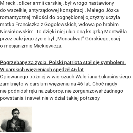
Mirecki, oficer armii carskiej, był wrogo nastawiony
do wszelkiej antyrządowej konspiracji. Małego Józka
romantycznej miłości do pognębionej ojczyzny uczyła
matka Franciszka z Gogolewskich, wdowa po hrabim
Niesiołowskim. To dzięki niej ulubioną książką Montwiłła
przez całe jego życie był „Monsalwat” Górskiego, esej
o mesjanizmie Mickiewicza.
Pogrzebany za życia. Polski patriota stał się symbolem.
W carskich więzieniach spędził 46 lat
Opiewanego później w wierszach Waleriana Łukasińskiego
zamknięto w carskim więzieniu na 46 lat. Choć nigdy
nie podniósł ręki na zaborcę, nie zorganizował żadnego
powstania i nawet nie widział takiej potrzeby.