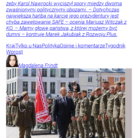
żeby Karol Nawrocki wyciszył spory między dwoma
zwaśnionymi politycznymi obozami. – Dotychczas
największą hańbą na karcie jego prezydentury jest
chyba zawetowanie SAFE – ocenia Mariusz Witczak z
KO. – Mamy głowę państwa, z której możemy być
dumni – kontruje Marek Jakubiak z Rozwoju Plus.
Kraj
Tylko u Nas
Polityka
Opinie i komentarze
Tygodnik
Wprost
Magdalena
Frindt