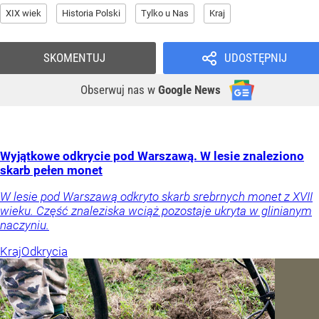
XIX wiek
Historia Polski
Tylko u Nas
Kraj
SKOMENTUJ
UDOSTĘPNIJ
Obserwuj nas
w
Google News
Wyjątkowe odkrycie pod Warszawą. W lesie znaleziono
skarb pełen monet
W lesie pod Warszawą odkryto skarb srebrnych monet z XVII
wieku. Część znaleziska wciąż pozostaje ukryta w glinianym
naczyniu.
Kraj
Odkrycia