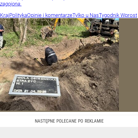
zagojona.
Kraj
Polityka
Opinie i komentarze
Tylko u Nas
Tygodnik Wprost