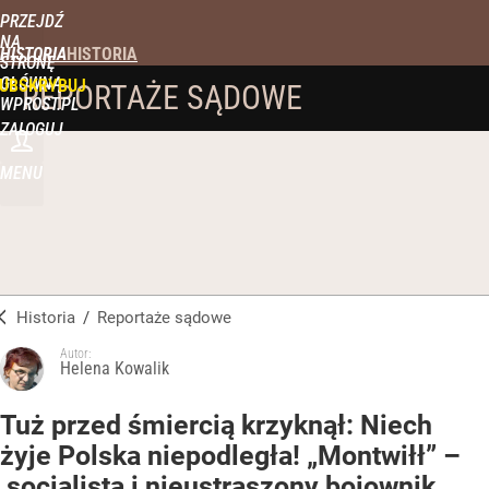
PRZEJDŹ
NA
HISTORIA
STRONĘ
GŁÓWNĄ
UBSKRYBUJ
REPORTAŻE SĄDOWE
WPROST.PL
ZALOGUJ
MENU
Historia
/
Reportaże sądowe
Autor:
Helena Kowalik
Tuż przed śmiercią krzyknął: Niech
żyje Polska niepodległa! „Montwiłł” –
socjalista i nieustraszony bojownik