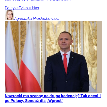
Polityka
Tylko u Nas
Agnieszka
Niesłuchowska
Nawrocki ma szansę na drugą kadencję? Tak ocenili
go Polacy. Sondaż dla „Wprost”