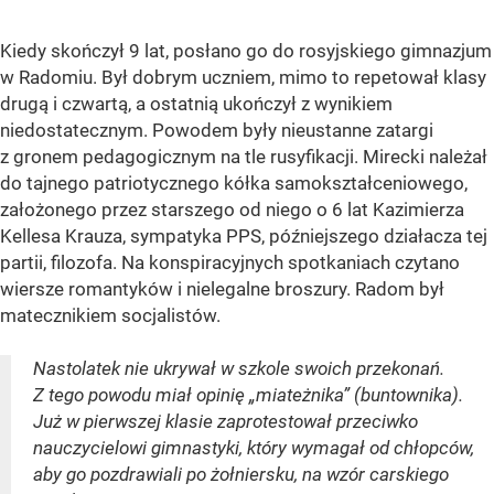
Kiedy skończył 9 lat, posłano go do rosyjskiego gimnazjum
w Radomiu. Był dobrym uczniem, mimo to repetował klasy
drugą i czwartą, a ostatnią ukończył z wynikiem
niedostatecznym. Powodem były nieustanne zatargi
z gronem pedagogicznym na tle rusyfikacji. Mirecki należał
do tajnego patriotycznego kółka samokształceniowego,
założonego przez starszego od niego o 6 lat Kazimierza
Kellesa Krauza, sympatyka PPS, późniejszego działacza tej
partii, filozofa. Na konspiracyjnych spotkaniach czytano
wiersze romantyków i nielegalne broszury. Radom był
matecznikiem socjalistów.
Nastolatek nie ukrywał w szkole swoich przekonań.
Z tego powodu miał opinię „miateżnika” (buntownika).
Już w pierwszej klasie zaprotestował przeciwko
nauczycielowi gimnastyki, który wymagał od chłopców,
aby go pozdrawiali po żołniersku, na wzór carskiego