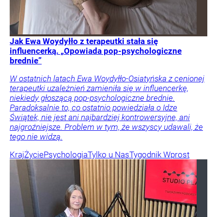
Jak Ewa Woydyłło z terapeutki stała się
influencerką. „Opowiada pop-psychologiczne
brednie”
W ostatnich latach Ewa Woydyłło-Osiatyńska z cenionej
terapeutki uzależnień zamieniła się w influencerkę,
niekiedy głoszącą pop-psychologiczne brednie.
Paradoksalnie to, co ostatnio powiedziała o Idze
Świątek, nie jest ani najbardziej kontrowersyjne, ani
najgroźniejsze. Problem w tym, że wszyscy udawali, że
tego nie widzą.
Kraj
Życie
Psychologia
Tylko u Nas
Tygodnik Wprost