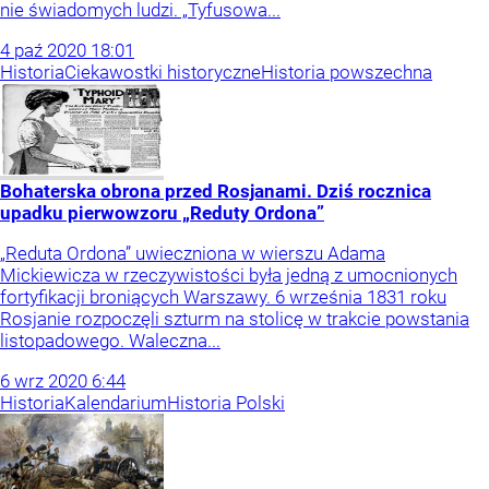
nie świadomych ludzi. „Tyfusowa...
4
paź
2020
18:01
Historia
Ciekawostki historyczne
Historia powszechna
Bohaterska obrona przed Rosjanami. Dziś rocznica
upadku pierwowzoru „Reduty Ordona”
„Reduta Ordona” uwieczniona w wierszu Adama
Mickiewicza w rzeczywistości była jedną z umocnionych
fortyfikacji broniących Warszawy. 6 września 1831 roku
Rosjanie rozpoczęli szturm na stolicę w trakcie powstania
listopadowego. Waleczna...
6
wrz
2020
6:44
Historia
Kalendarium
Historia Polski