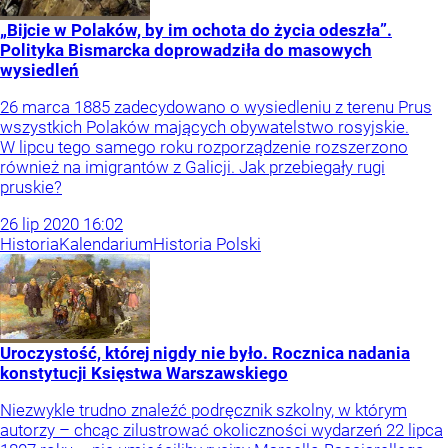
„Bijcie w Polaków, by im ochota do życia odeszła”.
Polityka Bismarcka doprowadziła do masowych
wysiedleń
26 marca 1885 zadecydowano o wysiedleniu z terenu Prus
wszystkich Polaków mających obywatelstwo rosyjskie.
W lipcu tego samego roku rozporządzenie rozszerzono
również na imigrantów z Galicji. Jak przebiegały rugi
pruskie?
26
lip
2020
16:02
Historia
Kalendarium
Historia Polski
Uroczystość, której nigdy nie było. Rocznica nadania
konstytucji Księstwa Warszawskiego
Niezwykle trudno znaleźć podręcznik szkolny, w którym
autorzy – chcąc zilustrować okoliczności wydarzeń 22 lipca