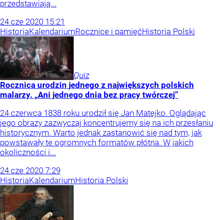
przedstawiają...
24
cze
2020
15:21
Historia
Kalendarium
Rocznice i pamięć
Historia Polski
Quiz
Rocznica urodzin jednego z największych polskich
malarzy. „Ani jednego dnia bez pracy twórczej”
24 czerwca 1838 roku urodził się Jan Matejko. Oglądając
jego obrazy zazwyczaj koncentrujemy się na ich przesłaniu
historycznym. Warto jednak zastanowić się nad tym, jak
powstawały te ogromnych formatów płótna. W jakich
okoliczności i...
24
cze
2020
7:29
Historia
Kalendarium
Historia Polski