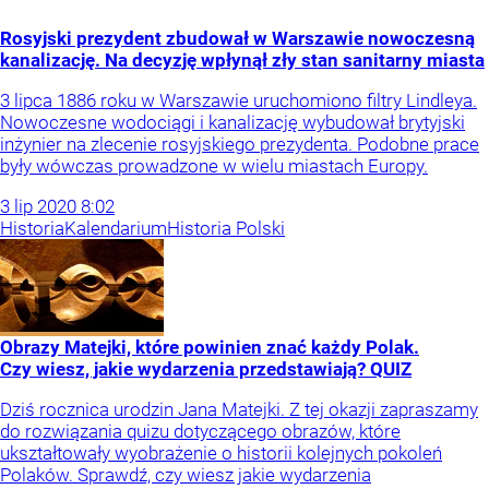
Rosyjski prezydent zbudował w Warszawie nowoczesną
kanalizację. Na decyzję wpłynął zły stan sanitarny miasta
3 lipca 1886 roku w Warszawie uruchomiono filtry Lindleya.
Nowoczesne wodociągi i kanalizację wybudował brytyjski
inżynier na zlecenie rosyjskiego prezydenta. Podobne prace
były wówczas prowadzone w wielu miastach Europy.
3
lip
2020
8:02
Historia
Kalendarium
Historia Polski
Obrazy Matejki, które powinien znać każdy Polak.
Czy wiesz, jakie wydarzenia przedstawiają? QUIZ
Dziś rocznica urodzin Jana Matejki. Z tej okazji zapraszamy
do rozwiązania quizu dotyczącego obrazów, które
ukształtowały wyobrażenie o historii kolejnych pokoleń
Polaków. Sprawdź, czy wiesz jakie wydarzenia