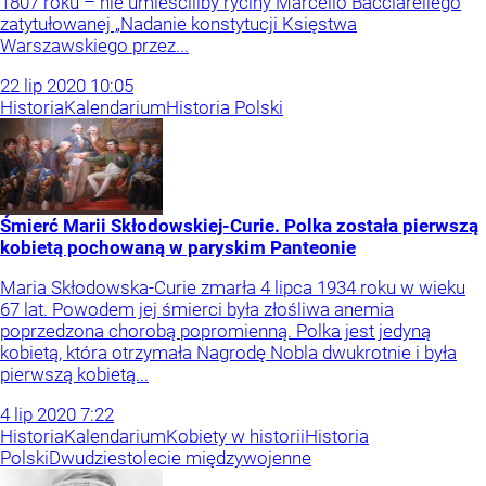
1807 roku – nie umieściliby ryciny Marcello Bacciarellego
zatytułowanej „Nadanie konstytucji Księstwa
Warszawskiego przez...
22
lip
2020
10:05
Historia
Kalendarium
Historia Polski
Śmierć Marii Skłodowskiej-Curie. Polka została pierwszą
kobietą pochowaną w paryskim Panteonie
Maria Skłodowska-Curie zmarła 4 lipca 1934 roku w wieku
67 lat. Powodem jej śmierci była złośliwa anemia
poprzedzona chorobą popromienną. Polka jest jedyną
kobietą, która otrzymała Nagrodę Nobla dwukrotnie i była
pierwszą kobietą...
4
lip
2020
7:22
Historia
Kalendarium
Kobiety w historii
Historia
Polski
Dwudziestolecie międzywojenne