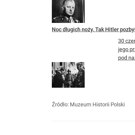
Noc długich noży. Tak Hitler pozby
30 cze
jego p
pod na
Źródło:
Muzeum Historii Polski