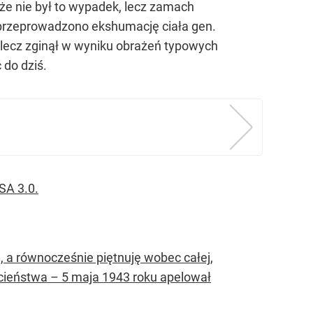
 że nie był to wypadek, lecz zamach
 przeprowadzono ekshumację ciała gen.
y, lecz zginął w wyniku obrażeń typowych
 do dziś.
SA 3.0.
 a równocześnie piętnuję wobec całej,
ucieństwa – 5 maja 1943 roku apelował