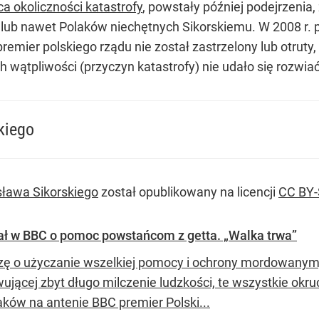
a okoliczności katastrofy
, powstały później podejrzenia,
 lub nawet Polaków niechętnych Sikorskiemu. W 2008 r.
 premier polskiego rządu nie został zastrzelony lub otrut
ch wątpliwości (przyczyn katastrofy) nie udało się rozwiać
kiego
ława Sikorskiego
został opublikowany na licencji
CC BY-
wał w BBC o pomoc powstańcom z getta. „Walka trwa”
zę o użyczanie wszelkiej pomocy i ochrony mordowanym,
ującej zbyt długo milczenie ludzkości, te wszystkie okr
aków na antenie BBC premier Polski...