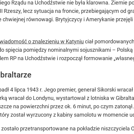
kiego Rządu na Uchodźstwie nie była klarowna. Ziemie p
II Rzeszy, lecz sytuacja na froncie, przebiegającym od 
chwiejnej równowagi. Brytyjczycy i Amerykanie przejęli z
 wiadomość o znalezieniu w Katyniu
ciał pomordowanych po
 do spięcia pomiędzy nominalnymi sojusznikami – Polską
ądem RP na Uchodźstwie i rozpoczął formowanie „własneg
ibraltarze
adł 4 lipca 1943 r. Jego premier, generał Sikorski wracał 
ką wracał do Londynu, wystartował z lotniska w Gibralta
zcze na powierzchni przez ok. 6 minut, po czym zatonął. Z
który został wyrzucony z kabiny samolotu w momencie u
 zostało przetransportowane na pokładzie niszczyciela OR