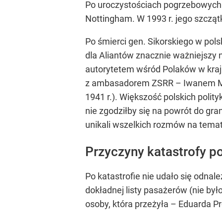
Po uroczystościach pogrzebowych 
Nottingham. W 1993 r. jego szczątk
Po śmierci gen. Sikorskiego w polsk
dla Aliantów znacznie ważniejszy 
autorytetem wśród Polaków w kraju 
z ambasadorem ZSRR – Iwanem Majs
1941 r.). Większość polskich poli
nie zgodziłby się na powrót do gra
unikali wszelkich rozmów na temat 
Przyczyny katastrofy p
Po katastrofie nie udało się odnaleź
dokładnej listy pasażerów (nie był
osoby, która przeżyła – Eduarda P