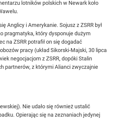
entarzu lotników polskich w Newark koło
 Wawelu.
 się Anglicy i Amerykanie. Sojusz z ZSRR był
ako pragmatyka, który dysponuje dużym
iec na ZSRR potrafił on się dogadać
ozów pracy (układ Sikorski-Majski, 30 lipca
wiek negocjacjom z ZSRR, dopóki Stalin
ch partnerów, z którymi Alianci zwyczajnie
iewskiej). Nie udało się również ustalić
ypadku. Opierając się na zeznaniach jedynej