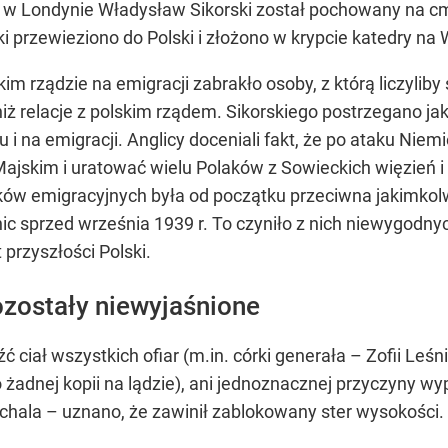
w Londynie Władysław Sikorski został pochowany na cm
i przewieziono do Polski i złożono w krypcie katedry na
im rządzie na emigracji zabrakło osoby, z którą liczyliby
niż relacje z polskim rządem. Sikorskiego postrzegano j
i na emigracji. Anglicy doceniali fakt, że po ataku Niem
kim i uratować wielu Polaków z Sowieckich więzień i ob
tyków emigracyjnych była od początku przeciwna jakimkol
nic sprzed września 1939 r. To czyniło z nich niewygodny
przyszłości Polski.
ozostały niewyjaśnione
ć ciał wszystkich ofiar (m.in. córki generała – Zofii Leśn
o żadnej kopii na lądzie), ani jednoznacznej przyczyny w
rchala – uznano, że zawinił zablokowany ster wysokości.