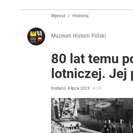
Wprost
/
Historia
Muzeum Historii Polski
80 lat temu p
lotniczej. Je
Dodano:
4
lipca
2023
14:16