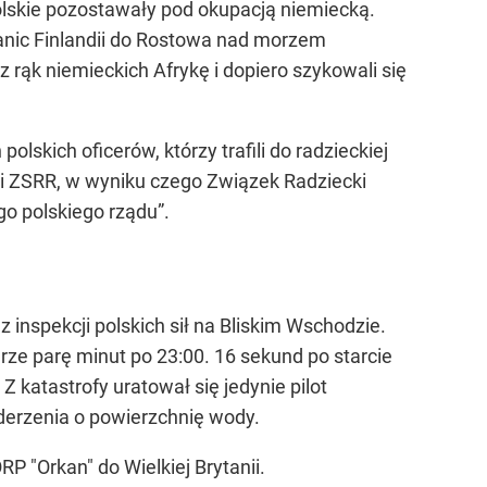
olskie pozostawały pod okupacją niemiecką.
granic Finlandii do Rostowa nad morzem
 rąk niemieckich Afrykę i dopiero szykowali się
lskich oficerów, którzy trafili do radzieckiej
 i ZSRR, w wyniku czego Związek Radziecki
o polskiego rządu”.
z inspekcji polskich sił na Bliskim Wschodzie.
rze parę minut po 23:00. 16 sekund po starcie
 katastrofy uratował się jedynie pilot
derzenia o powierzchnię wody.
P "Orkan" do Wielkiej Brytanii.