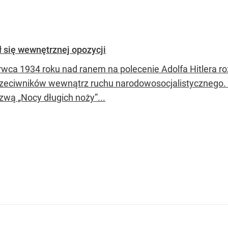
ł się wewnętrznej opozycji
rwca 1934 roku nad ranem na polecenie Adolfa Hitlera r
rzeciwników wewnątrz ruchu narodowosocjalistycznego. Wy
zwą „Nocy długich noży”...