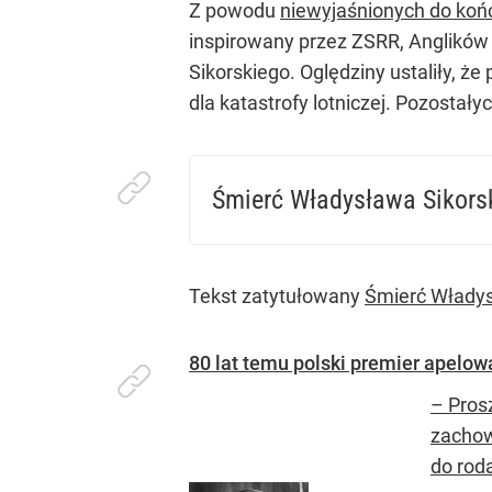
Z powodu
niewyjaśnionych do końc
inspirowany przez ZSRR, Anglików
Sikorskiego. Oględziny ustaliły, że
dla katastrofy lotniczej. Pozostały
Śmierć Władysława Sikors
Tekst zatytułowany
Śmierć Władys
80 lat temu polski premier apelo
– Pros
zachow
do rod