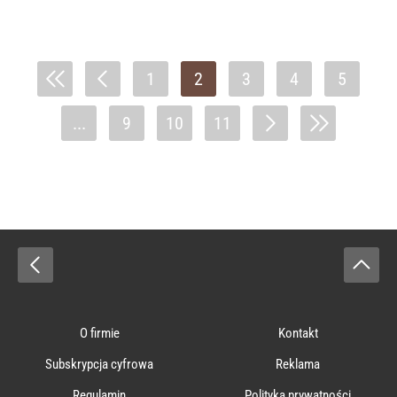
1
2
3
4
5
...
9
10
11
O firmie
Kontakt
Subskrypcja cyfrowa
Reklama
Regulamin
Polityka prywatności