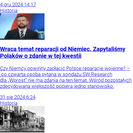
4
gru
2024
14:17
Historia
Wraca temat reparacji od Niemiec. Zapytaliśmy
Polaków o zdanie w tej kwestii
Czy Niemcy powinny zapłacić Polsce reparacje wojenne? –
co czwarta osoba pytana w sondażu SW Research
dla „Wprost” nie ma zdania na ten temat. Wśród pozostałych
zdecydowana większość popiera jedno stanowisko.
31
sie
2024
6:24
Historia