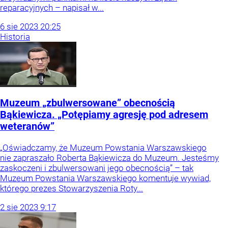
reparacyjnych – napisał w...
6
sie
2023
20:25
Historia
Muzeum „zbulwersowane” obecnością
Bąkiewicza. „Potępiamy agresję pod adresem
weteranów”
„Oświadczamy, że Muzeum Powstania Warszawskiego
nie zapraszało Roberta Bąkiewicza do Muzeum. Jesteśmy
zaskoczeni i zbulwersowani jego obecnością” – tak
Muzeum Powstania Warszawskiego komentuje wywiad,
którego prezes Stowarzyszenia Roty...
2
sie
2023
9:17