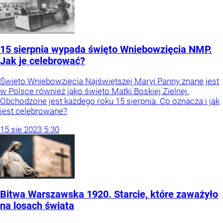
15 sierpnia wypada święto Wniebowzięcia NMP.
Jak je celebrować?
Święto Wniebowzięcia Najświętszej Maryi Panny znane jest
w Polsce również jako święto Matki Boskiej Zielnej.
Obchodzone jest każdego roku 15 sierpnia. Co oznacza i jak
jest celebrowane?
15
sie
2023
5:30
Bitwa Warszawska 1920. Starcie, które zaważyło
na losach świata