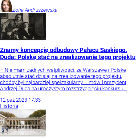
Zofia
Andruszewska
Znamy koncepcję odbudowy Pałacu Saskiego.
Duda: Polskę stać na zrealizowanie tego projektu
– Nie mam żadnych wątpliwości, że Warszawę i Polskę
absolutnie stać dzisiaj na zrealizowanie tego projektu,
choćby był najbardziej spektakularny – mówił prezydent
Andrzej Duda na uroczystym rozstrzygnięciu konkursu...
12
paź
2023
17:33
Historia