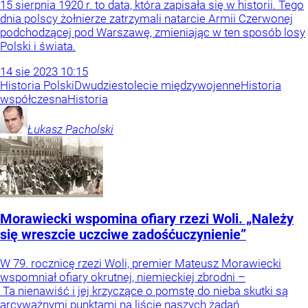
15 sierpnia 1920 r. to data, która zapisała się w historii. Tego
dnia polscy żołnierze zatrzymali natarcie Armii Czerwonej
podchodzącej pod Warszawę, zmieniając w ten sposób losy
Polski i świata.
14
sie
2023
10:15
Historia Polski
Dwudziestolecie międzywojenne
Historia
współczesna
Historia
Łukasz
Pacholski
Morawiecki wspomina ofiary rzezi Woli. „Należy
się wreszcie uczciwe zadośćuczynienie”
W 79. rocznicę rzezi Woli, premier Mateusz Morawiecki
wspomniał ofiary okrutnej, niemieckiej zbrodni –
Ta nienawiść i jej krzyczące o pomstę do nieba skutki są
arcyważnymi punktami na liście naszych żądań