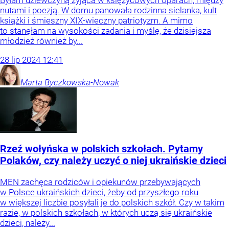
Byłam dziewczyną żyjąca w księżycowych oparach, między
nutami i poezją. W domu panowała rodzinna sielanka, kult
książki i śmieszny XIX-wieczny patriotyzm. A mimo
to stanęłam na wysokości zadania i myślę, że dzisiejsza
młodzież również by...
28
lip
2024
12:41
Marta
Byczkowska-Nowak
Rzeź wołyńska w polskich szkołach. Pytamy
Polaków, czy należy uczyć o niej ukraińskie dzieci
MEN zachęca rodziców i opiekunów przebywających
w Polsce ukraińskich dzieci, żeby od przyszłego roku
w większej liczbie posyłali je do polskich szkół. Czy w takim
razie, w polskich szkołach, w których uczą się ukraińskie
dzieci, należy...