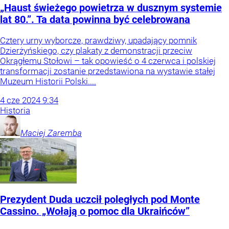
„Haust świeżego powietrza w dusznym systemie
lat 80.”. Ta data powinna być celebrowana
Cztery urny wyborcze, prawdziwy, upadający pomnik
Dzierżyńskiego, czy plakaty z demonstracji przeciw
Okrągłemu Stołowi – tak opowieść o 4 czerwca i polskiej
transformacji zostanie przedstawiona na wystawie stałej
Muzeum Historii Polski....
4
cze
2024
9:34
Historia
Maciej
Zaremba
Prezydent Duda uczcił poległych pod Monte
Cassino. „Wołają o pomoc dla Ukraińców”