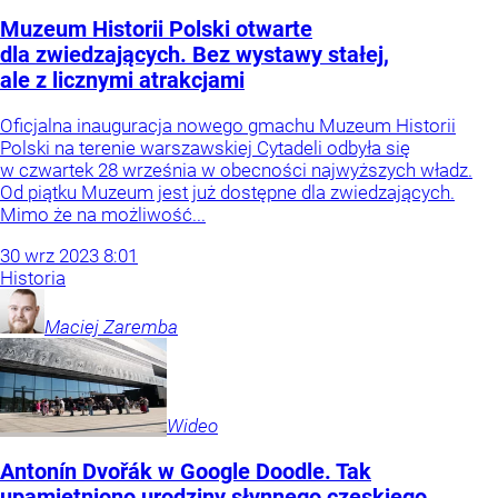
Muzeum Historii Polski otwarte
dla zwiedzających. Bez wystawy stałej,
ale z licznymi atrakcjami
Oficjalna inauguracja nowego gmachu Muzeum Historii
Polski na terenie warszawskiej Cytadeli odbyła się
w czwartek 28 września w obecności najwyższych władz.
Od piątku Muzeum jest już dostępne dla zwiedzających.
Mimo że na możliwość...
30
wrz
2023
8:01
Historia
Maciej
Zaremba
Wideo
Antonín Dvořák w Google Doodle. Tak
upamiętniono urodziny słynnego czeskiego