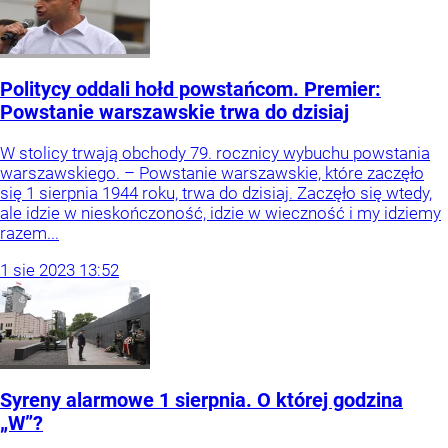
Politycy oddali hołd powstańcom. Premier:
Powstanie warszawskie trwa do dzisiaj
W stolicy trwają obchody 79. rocznicy wybuchu powstania
warszawskiego. – Powstanie warszawskie, które zaczęło
się 1 sierpnia 1944 roku, trwa do dzisiaj. Zaczęło się wtedy,
ale idzie w nieskończoność, idzie w wieczność i my idziemy
razem...
1
sie
2023
13:52
Syreny alarmowe 1 sierpnia. O której godzina
„W”?