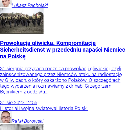
Łukasz
Pacholski
Prowokacja gliwicka. Kompromitacja
Sicherheitsdienst w przededniu napaści Niemiec
na Polskę
31 sierpnia przypada rocznica prowokacji gliwickiej, czyli
zainscenizowanego przez Niemców ataku na radiostację
w Gliwicach, o który oskarżono Polaków. O szczegółach
tego wydarzenia rozmawiamy z dr hab. Grzegorzem
Bębnikiem z oddziału...
31
sie
2023
12:56
Historia
II wojna światowa
Historia Polski
Rafał
Borowski