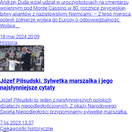
Andrzej Duda wziął udział w uroczystościach na cmentarzu
wojennym pod Monte Cassino w 80. rocznicę zwycięskiej
bitwy aliantów z nazistowskimi Niemcami. – Z tego miejsca,
polegli żołnierze wołają do Europy o odpowiedzialność.
Wołają:...
18
maj
2024
20:09
Historia
Józef Piłsudski. Sylwetka marszałka i jego
najsłynniejsze cytaty
Józef Piłsudski to jeden z najsłynniejszych polskich
działaczy niepodległościowych. Z okazji Narodowego
Święta Niepodległości przypominamy sylwetkę marszałka.
7
lis
2023
13:37
Ciekawostki historyczne