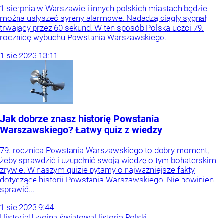
1 sierpnia w Warszawie i innych polskich miastach będzie
można usłyszeć syreny alarmowe. Nadadzą ciągły sygnał
trwający przez 60 sekund. W ten sposób Polska uczci 79.
rocznicę wybuchu Powstania Warszawskiego.
1
sie
2023
13:11
Jak dobrze znasz historię Powstania
Warszawskiego? Łatwy quiz z wiedzy
79. rocznica Powstania Warszawskiego to dobry moment,
żeby sprawdzić i uzupełnić swoją wiedzę o tym bohaterskim
zrywie. W naszym quizie pytamy o najważniejsze fakty
dotyczące historii Powstania Warszawskiego. Nie powinien
sprawić...
1
sie
2023
9:44
Historia
II wojna światowa
Historia Polski