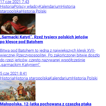
17
cze
2021
7:43
Historia
Polscy władcy
Kalendarium
Historia
staropolska
Historia Polski
„Sarmacki Katyń”. Rzeź tysięcy polskich jeńców
po klęsce pod Batohem
Bitwa pod Batohem to jedna z największych klęsk XVII-
wiecznej Rzeczypospolitej. Po zakończonej bitwie doszło
do rzezi jeńców, często nazywanej współcześnie
„sarmackim Katyniem”.
5
cze
2021
8:41
Historia
Historia staropolska
Kalendarium
Historia Polski
Małopolska. 12-latka pochowana z czaszką ptaka