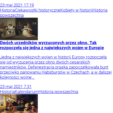
23
maj
2021
17:19
Historia
Ciekawostki historyczne
Kobiety w historii
Historia
powszechna
Dwóch urzędników wyrzuconych przez okno. Tak
rozpoczęła się jedna z największych wojen w Europie
Jedna z największych wojen w historii Europy rozpoczęła
się od wyrzucenia przez okno dwóch cesarskich
namiestników. Defenestracja praska zapoczątkowała bunt
przeciwko panowaniu Habsburgów w Czechach, a w dalszej
kolejności wojnę...
23
maj
2021
7:31
Historia
Kalendarium
Historia powszechna