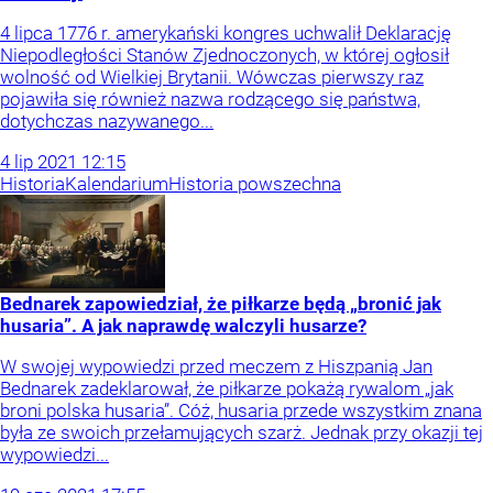
4 lipca 1776 r. amerykański kongres uchwalił Deklarację
Niepodległości Stanów Zjednoczonych, w której ogłosił
wolność od Wielkiej Brytanii. Wówczas pierwszy raz
pojawiła się również nazwa rodzącego się państwa,
dotychczas nazywanego...
4
lip
2021
12:15
Historia
Kalendarium
Historia powszechna
Bednarek zapowiedział, że piłkarze będą „bronić jak
husaria”. A jak naprawdę walczyli husarze?
W swojej wypowiedzi przed meczem z Hiszpanią Jan
Bednarek zadeklarował, że piłkarze pokażą rywalom „jak
broni polska husaria”. Cóż, husaria przede wszystkim znana
była ze swoich przełamujących szarż. Jednak przy okazji tej
wypowiedzi...