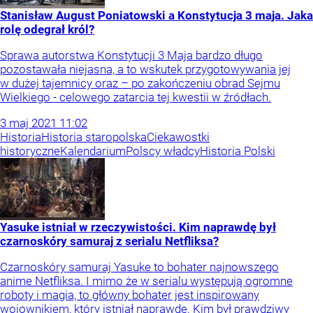
Stanisław August Poniatowski a Konstytucja 3 maja. Jaka
rolę odegrał król?
Sprawa autorstwa Konstytucji 3 Maja bardzo długo
pozostawała niejasna, a to wskutek przygotowywania jej
w dużej tajemnicy oraz – po zakończeniu obrad Sejmu
Wielkiego - celowego zatarcia tej kwestii w źródłach.
3
maj
2021
11:02
Historia
Historia staropolska
Ciekawostki
historyczne
Kalendarium
Polscy władcy
Historia Polski
Yasuke istniał w rzeczywistości. Kim naprawdę był
czarnoskóry samuraj z serialu Netfliksa?
Czarnoskóry samuraj Yasuke to bohater najnowszego
anime Netfliksa. I mimo że w serialu występują ogromne
roboty i magia, to główny bohater jest inspirowany
wojownikiem, który istniał naprawdę. Kim był prawdziwy