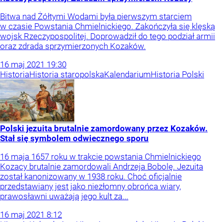
Bitwa nad Żółtymi Wodami była pierwszym starciem
w czasie Powstania Chmielnickiego. Zakończyła się klęską
wojsk Rzeczypospolitej. Doprowadził do tego podział armii
oraz zdrada sprzymierzonych Kozaków.
16
maj
2021
19:30
Historia
Historia staropolska
Kalendarium
Historia Polski
Polski jezuita brutalnie zamordowany przez Kozaków.
Stał się symbolem odwiecznego sporu
16 maja 1657 roku w trakcie powstania Chmielnickiego
Kozacy brutalnie zamordowali Andrzeja Bobolę. Jezuita
został kanonizowany w 1938 roku. Choć oficjalnie
przedstawiany jest jako niezłomny obrońca wiary,
prawosławni uważają jego kult za...
16
maj
2021
8:12