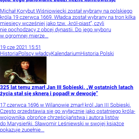
Michał Korybut Wiśniowiecki został wybrany na polskiego
króla 19 czerwca 1669. Władca został wybrany na tron kilka
miesięcy wcześniej jako tzw. „król-piast”, czyli
nie pochodzący z obcej dynastii. Do jego wyboru
w ogromnej mierze...
19
cze
2021
15:51
Historia
Polscy władcy
Kalendarium
Historia Polski
325 lat temu zmarł Jan III Sobieski. „W ostatnich latach
życia stał się sknerą i popadł w dewocję”
17 czerwca 1696 w Wilanowie zmarł król Jan III Sobieski.
Często przedstawia się go wyłącznie jako ostatniego króla-
wojownika, obrońcę chrześcijaństwa i autora listów
do Marysieńki. Sławomir Leśniewski w swojej książce
pokazuje zupełnie...