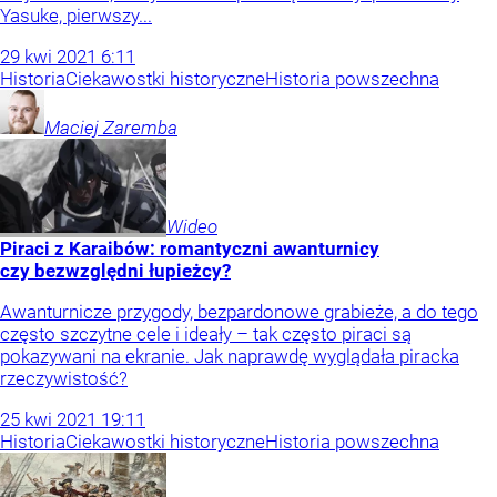
Yasuke, pierwszy...
29
kwi
2021
6:11
Historia
Ciekawostki historyczne
Historia powszechna
Maciej
Zaremba
Wideo
Piraci z Karaibów: romantyczni awanturnicy
czy bezwzględni łupieżcy?
Awanturnicze przygody, bezpardonowe grabieże, a do tego
często szczytne cele i ideały – tak często piraci są
pokazywani na ekranie. Jak naprawdę wyglądała piracka
rzeczywistość?
25
kwi
2021
19:11
Historia
Ciekawostki historyczne
Historia powszechna