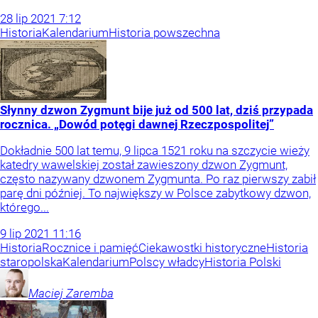
28
lip
2021
7:12
Historia
Kalendarium
Historia powszechna
Słynny dzwon Zygmunt bije już od 500 lat, dziś przypada
rocznica. „Dowód potęgi dawnej Rzeczpospolitej”
Dokładnie 500 lat temu, 9 lipca 1521 roku na szczycie wieży
katedry wawelskiej został zawieszony dzwon Zygmunt,
często nazywany dzwonem Zygmunta. Po raz pierwszy zabił
parę dni później. To największy w Polsce zabytkowy dzwon,
którego...
9
lip
2021
11:16
Historia
Rocznice i pamięć
Ciekawostki historyczne
Historia
staropolska
Kalendarium
Polscy władcy
Historia Polski
Maciej
Zaremba