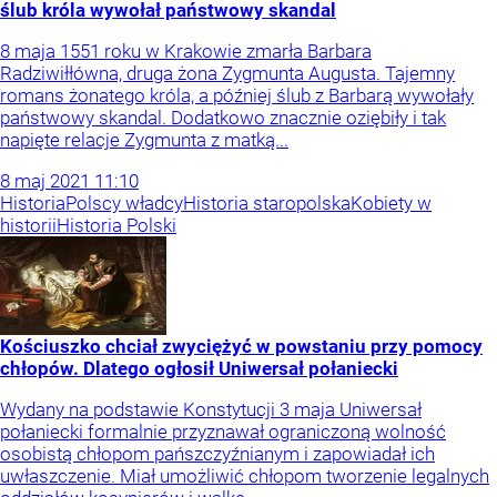
ślub króla wywołał państwowy skandal
8 maja 1551 roku w Krakowie zmarła Barbara
Radziwiłłówna, druga żona Zygmunta Augusta. Tajemny
romans żonatego króla, a później ślub z Barbarą wywołały
państwowy skandal. Dodatkowo znacznie oziębiły i tak
napięte relacje Zygmunta z matką...
8
maj
2021
11:10
Historia
Polscy władcy
Historia staropolska
Kobiety w
historii
Historia Polski
Kościuszko chciał zwyciężyć w powstaniu przy pomocy
chłopów. Dlatego ogłosił Uniwersał połaniecki
Wydany na podstawie Konstytucji 3 maja Uniwersał
połaniecki formalnie przyznawał ograniczoną wolność
osobistą chłopom pańszczyźnianym i zapowiadał ich
uwłaszczenie. Miał umożliwić chłopom tworzenie legalnych