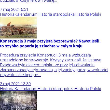
oddziałów kosynierów i walkę...
7
maj
2021
6:31
Historia
Kalendarium
Historia staropolska
Historia Polski
Konstytucja 3 maja przyjęta bezprawnie? Nawet jeśli,
to szybko poparła ją szlachta w całym kraju
Procedura przyjęcia Konstytucji 3 maja wzbudzała
uzasadnione kontrowersje. Krytycy zarzucali, że Ustawa
Rządowa była dziełem spisku, że przy jej uchwalaniu
złamano zasady sejmowania, a jej zapisy godzą w wolności
obywatelskie będące...
3
maj
2021
13:39
Historia
Kalendarium
Historia staropolska
Historia Polski