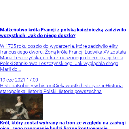
Małżeństwo króla Francji z polską księżniczką zadziwiło
wszystkich. Jak do niego doszło?
W 1725 roku doszło do wydarzenia, które zadziwiło elity
francuskiego dworu. Żoną króla Francji Ludwika XV została
Maria Leszczyńska, córka zmuszonego do emigracji króla
Polski Stanisława Leszczyńskiego. Jak wyglądała droga
Marii do...
19
cze
2021
17:09
Historia
Kobiety w historii
Ciekawostki historyczne
Historia
staropolska
Historia Polski
Historia powszechna
Król, który został wybrany na tron ze względu na zasługi
ojca. Jego panowanie budzi liczne kontrowersje