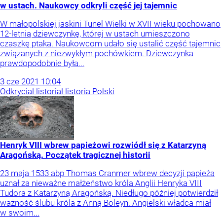
w ustach. Naukowcy odkryli część jej tajemnic
W małopolskiej jaskini Tunel Wielki w XVII wieku pochowano
12-letnią dziewczynkę, której w ustach umieszczono
czaszkę ptaka. Naukowcom udało się ustalić część tajemnic
związanych z niezwykłym pochówkiem. Dziewczynka
prawdopodobnie była...
3
cze
2021
10:04
Odkrycia
Historia
Historia Polski
Henryk VIII wbrew papieżowi rozwiódł się z Katarzyną
Aragońską. Początek tragicznej historii
23 maja 1533 abp Thomas Cranmer wbrew decyzji papieża
uznał za nieważne małżeństwo króla Anglii Henryka VIII
Tudora z Katarzyną Aragońską. Niedługo później potwierdził
ważność ślubu króla z Anną Boleyn. Angielski władca miał
w swoim...