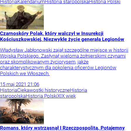
Historia
Kalendarium
Historia staropolska
Historia Polski
Czarnoskóry Polak, który walczył w Insurekcji
Kościuszkowskiej. Niezwykłe życie generała Legionów
Władysław Jabłonowski zajął szczególne miejsce w historii
Wojska Polskiego. Zasłynął wieloma żołnierskimi czynami
oraz skomplikowanym życiorysem, jakże
charakterystycznym dla pokolenia oficerów Legionów
Polskich we Włoszech.
15
maj
2021
21:06
Historia
Ciekawostki historyczne
Historia
staropolska
Historia Polski
XIX wiek
Romans, który wstrząsnął I Rzeczpospolitą. Potajemny