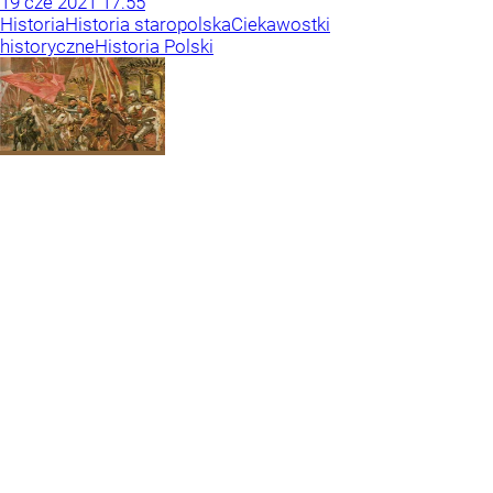
19
cze
2021
17:55
Historia
Historia staropolska
Ciekawostki
historyczne
Historia Polski