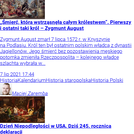
„Śmierć, która wstrząsnęła całym królestwem”. Pierwszy
i ostatni taki król – Zygmunt August
Zygmunt August zmarł 7 lipca 1572 r. w Knyszynie
na Podlasiu. Król ten był ostatnim polskim władcą z dynastii
Jagiellonów. Jego śmierć bez pozostawienia męskiego
potomka zmieniła Rzeczpospolitą – kolejnego władcę
szlachta wybrała w...
7
lip
2021
17:44
Historia
Kalendarium
Historia staropolska
Historia Polski
Maciej
Zaremba
Dzień Niepodległości w USA. Dziś 245. rocznica
deklaracji