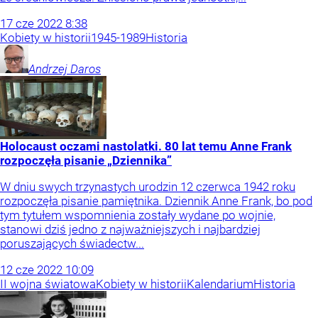
17
cze
2022
8:38
Kobiety w historii
1945-1989
Historia
Andrzej
Daros
Holocaust oczami nastolatki. 80 lat temu Anne Frank
rozpoczęła pisanie „Dziennika”
W dniu swych trzynastych urodzin 12 czerwca 1942 roku
rozpoczęła pisanie pamiętnika. Dziennik Anne Frank, bo pod
tym tytułem wspomnienia zostały wydane po wojnie,
stanowi dziś jedno z najważniejszych i najbardziej
poruszających świadectw...
12
cze
2022
10:09
II wojna światowa
Kobiety w historii
Kalendarium
Historia