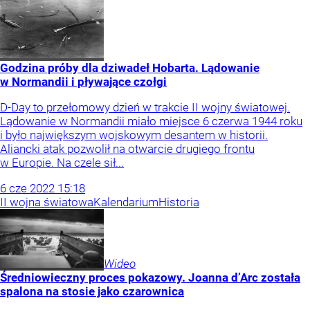
Godzina próby dla dziwadeł Hobarta. Lądowanie
w Normandii i pływające czołgi
D-Day to przełomowy dzień w trakcie II wojny światowej.
Lądowanie w Normandii miało miejsce 6 czerwa 1944 roku
i było największym wojskowym desantem w historii.
Aliancki atak pozwolił na otwarcie drugiego frontu
w Europie. Na czele sił...
6
cze
2022
15:18
II wojna światowa
Kalendarium
Historia
Wideo
Średniowieczny proces pokazowy. Joanna d’Arc została
spalona na stosie jako czarownica