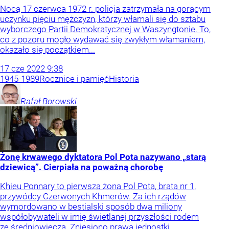
Nocą 17 czerwca 1972 r. policja zatrzymała na gorącym
uczynku pięciu mężczyzn, którzy włamali się do sztabu
wyborczego Partii Demokratycznej w Waszyngtonie. To,
co z pozoru mogło wydawać się zwykłym włamaniem,
okazało się początkiem...
17
cze
2022
9:38
1945-1989
Rocznice i pamięć
Historia
Rafał
Borowski
Żonę krwawego dyktatora Pol Pota nazywano „starą
dziewicą”. Cierpiała na poważną chorobę
Khieu Ponnary to pierwsza żona Pol Pota, brata nr 1,
przywódcy Czerwonych Khmerów. Za ich rządów
wymordowano w bestialski sposób dwa miliony
współobywateli w imię świetlanej przyszłości rodem
ze średniowiecza. Zniesiono prawa jednostki,...