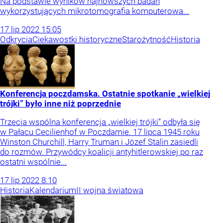
Na podstawie wyników najnowszych badań
wykorzystujących mikrotomografia komputerowa...
17
lip
2022
15:05
Odkrycia
Ciekawostki historyczne
Starożytność
Historia
Konferencja poczdamska. Ostatnie spotkanie „wielkiej
trójki” było inne niż poprzednie
Trzecia wspólna konferencja „wielkiej trójki” odbyła się
w Pałacu Cecilienhof w Poczdamie. 17 lipca 1945 roku
Winston Churchill, Harry Truman i Józef Stalin zasiedli
do rozmów. Przywódcy koalicji antyhitlerowskiej po raz
ostatni wspólnie...
17
lip
2022
8:10
Historia
Kalendarium
II wojna światowa