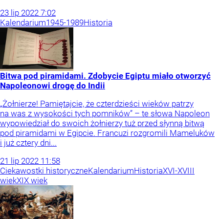
23
lip
2022
7:02
Kalendarium
1945-1989
Historia
Bitwa pod piramidami. Zdobycie Egiptu miało otworzyć
Napoleonowi drogę do Indii
„Żołnierze! Pamiętajcie, że czterdzieści wieków patrzy
na was z wysokości tych pomników” – te słowa Napoleon
wypowiedział do swoich żołnierzy tuż przed słynną bitwą
pod piramidami w Egipcie. Francuzi rozgromili Mameluków
i już cztery dni...
21
lip
2022
11:58
Ciekawostki historyczne
Kalendarium
Historia
XVI-XVIII
wiek
XIX wiek