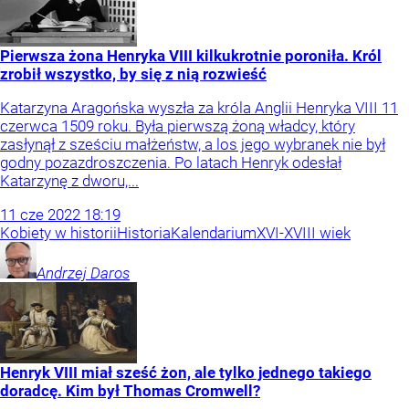
Pierwsza żona Henryka VIII kilkukrotnie poroniła. Król
zrobił wszystko, by się z nią rozwieść
Katarzyna Aragońska wyszła za króla Anglii Henryka VIII 11
czerwca 1509 roku. Była pierwszą żoną władcy, który
zasłynął z sześciu małżeństw, a los jego wybranek nie był
godny pozazdroszczenia. Po latach Henryk odesłał
Katarzynę z dworu,...
11
cze
2022
18:19
Kobiety w historii
Historia
Kalendarium
XVI-XVIII wiek
Andrzej
Daros
Henryk VIII miał sześć żon, ale tylko jednego takiego
doradcę. Kim był Thomas Cromwell?