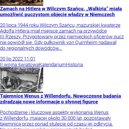
Zamach na Hitlera w Wilczym Szańcu. „Walkiria” miała
umożliwić puczystom objęcie władzy w Niemczech
20 lipca 1944 roku Wilczym Szańcu, mazurskiej kwaterze
Adolfa Hitlera miał miejsce zamach na przywódcę
III Rzeszy. Przygotowany przez niemieckich oficerów pucz
nie powiódł się. Gdy pułkownik von Quirnheim nadawał
do regionalnych dowódców...
20
lip
2022
11:01
II wojna światowa
Kalendarium
Historia
Tajemnice Wenus z Willendorfu. Nowoczesne badania
zdradzają nowe informacje o słynnej figurce
Pochodzenie i kluczowe aspekty wykonania Wenus
z Willendorfu, mającej około 30 000 lat, pozostawały
tajemnicą przez ponad stulecie od czasu jej odkrycia.