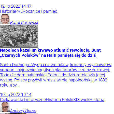
12
lip
2022
14:47
Historia
PRL
Rocznice i pamięć
Rafał
Borowski
Napoleon kazał im krwawo stłumić rewolucję. Bunt
„Czarnych Polaków” na Haiti pamięta się do dziś
Santo Domingo. Wyspa niewolników, korsarzy, wyznawców
voodoo i bajecznie bogatych plantatorów trzciny cukrowej.
To także dom haitańskiej Polonii do dziś zamieszkującej
wyspę. Polacy przybyli wraz z armią napoleońską w 1802
roku, aby...
10
lip
2022
10:14
Ciekawostki historyczne
Historia Polski
XIX wiek
Historia
Andrzej
Daros