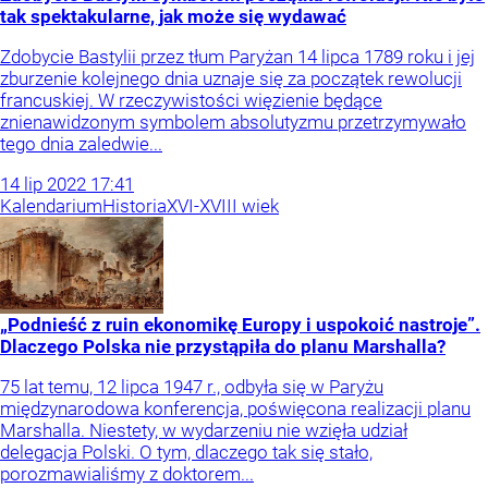
tak spektakularne, jak może się wydawać
Zdobycie Bastylii przez tłum Paryżan 14 lipca 1789 roku i jej
zburzenie kolejnego dnia uznaje się za początek rewolucji
francuskiej. W rzeczywistości więzienie będące
znienawidzonym symbolem absolutyzmu przetrzymywało
tego dnia zaledwie...
14
lip
2022
17:41
Kalendarium
Historia
XVI-XVIII wiek
„Podnieść z ruin ekonomikę Europy i uspokoić nastroje”.
Dlaczego Polska nie przystąpiła do planu Marshalla?
75 lat temu, 12 lipca 1947 r., odbyła się w Paryżu
międzynarodowa konferencja, poświęcona realizacji planu
Marshalla. Niestety, w wydarzeniu nie wzięła udział
delegacja Polski. O tym, dlaczego tak się stało,
porozmawialiśmy z doktorem...