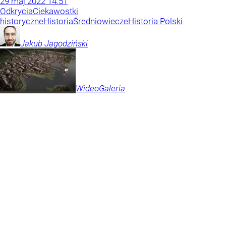
29
maj
2022
14:51
Odkrycia
Ciekawostki
historyczne
Historia
Średniowiecze
Historia Polski
Jakub
Jagodziński
Wideo
Galeria