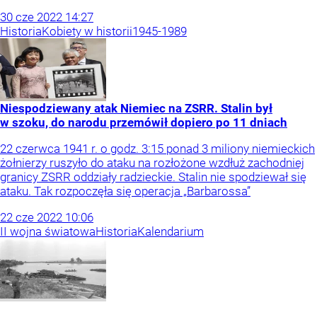
30
cze
2022
14:27
Historia
Kobiety w historii
1945-1989
Niespodziewany atak Niemiec na ZSRR. Stalin był
w szoku, do narodu przemówił dopiero po 11 dniach
22 czerwca 1941 r. o godz. 3:15 ponad 3 miliony niemieckich
żołnierzy ruszyło do ataku na rozłożone wzdłuż zachodniej
granicy ZSRR oddziały radzieckie. Stalin nie spodziewał się
ataku. Tak rozpoczęła się operacja „Barbarossa”
22
cze
2022
10:06
II wojna światowa
Historia
Kalendarium