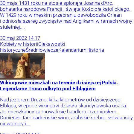
30 maja 1431 roku na stosie spłonęła Joanna d’Arc,
bohaterka narodowa Francji i święta Kościoła katolickiego.
W 1429 roku w męskim przebraniu oswobodziła Orlean
i odniosła szereg zwycięstw nad Anglikami w ramach wojny
stuletniej....
30
maj
2022
14:17
Kobiety w historii
Ciekawostki
historyczne
Średniowiecze
Kalendarium
Historia
Wikingowie mieszkali na terenie dzisiejszej Polski.
Legendarne Truso odkryto pod Elblągiem
Nad jeziorem Druzno, kilka kilometrów od dzisiejszego
Elbląga, w epoce wikingów działała skandynawska osada.
Jej mieszkańcy zajmowali się handlem i rzemiosłem.
Docierało tam nadreńskie wino, arabskie srebro, słowiańscy
niewolnicy i...