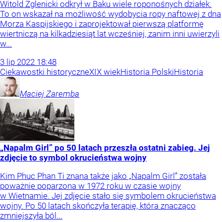
Witold Zglenicki odkrył w Baku wiele roponośnych działek.
To on wskazał na możliwość wydobycia ropy naftowej z dna
Morza Kaspijskiego i zaprojektował pierwszą platformę
wiertniczą na kilkadziesiąt lat wcześniej, zanim inni uwierzyli
w...
3
lip
2022
18:48
Ciekawostki historyczne
XIX wiek
Historia Polski
Historia
Maciej
Zaremba
„Napalm Girl” po 50 latach przeszła ostatni zabieg. Jej
zdjęcie to symbol okrucieństwa wojny
Kim Phuc Phan Ti znana także jako „Napalm Girl” została
poważnie poparzona w 1972 roku w czasie wojny
w Wietnamie. Jej zdjęcie stało się symbolem okrucieństwa
wojny. Po 50 latach skończyła terapię, która znacząco
zmniejszyła ból...