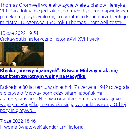
Thomas Cromwell wcielał w życie wiele z planów Henryka
VIII. Paradoksalnie jednak to, co miało być jego największym
projektem, przyczyniło się do smutnego końca przebiegłego
ministra. 10 czerwca 1540 roku Thomas Cromwell został...
10
cze
2022
19:54
Ciekawostki historyczne
Historia
XVI-XVIII wiek
Klęska „niezwyciężonych”. Bitwa o Midway stała się
punktem zwrotnym wojny na Pacyfiku
Dokładnie 80 lat temu, w dniach 4–7 czerwca 1942 rozegrała
się bitwa o Midway pomiędzy siłami japońskimi
a amerykańskimi. Nie była ona starciem rozstrzygającym
wojnę na Pacyfiku, ale uważa się ją za punkt zwrotny. Od tej
pory inicjatywa...
7
cze
2022
18:46
II wojna światowa
Kalendarium
Historia