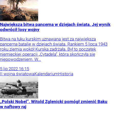
Największa bitwa pancerna w dziejach świata. Jej wynik
odwrócił losy wojny
Bitwa na łuku kurskim uznawana jest za największa
pancerną batalię w dziejach świata. Rankiem 5 lipca 1943
roku ziemia wokół Kurska zadrżała. Był to początek
niemieckiej operacji „Cytadela”, która skończyła się
niepowodzeniem. W...
5
lip
2022
16:15
II wojna światowa
Kalendarium
Historia
„Polski Nobel”. Witold Zglenicki pomógł zmienić Baku
w naftowy raj